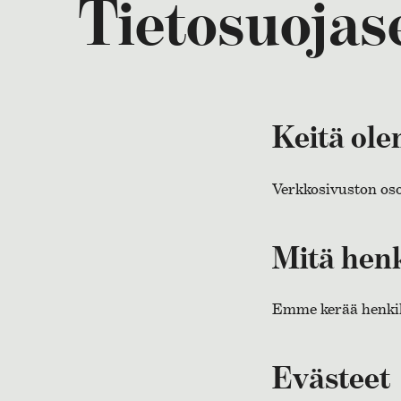
Tietosuojas
Keitä ol
Verkkosivuston osoi
Mitä henk
Emme kerää henkilöt
Evästeet