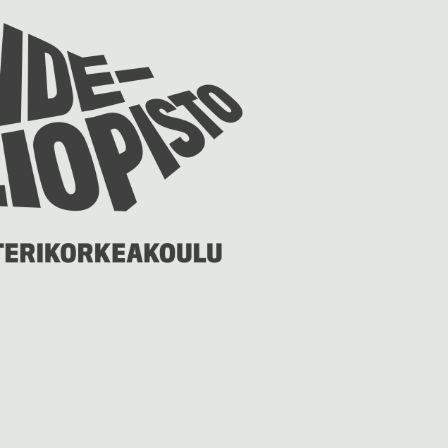
Taideyliopiston
sivuille
1221102114