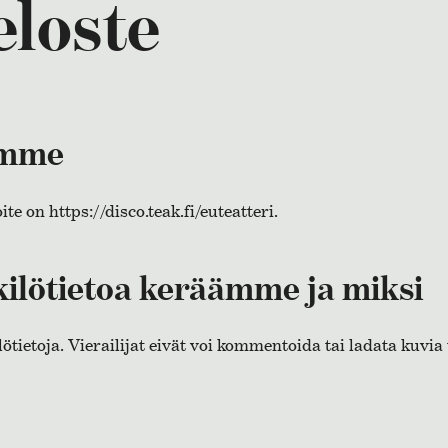
eloste
emme
te on https://disco.teak.fi/euteatteri.
ilötietoa keräämme ja miksi
ietoja. Vierailijat eivät voi kommentoida tai ladata kuvia t