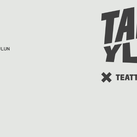
ULUN
aisen teatterin historiaa
URN:NBN:fi-fe2020
© 2016 Taideyliopiston Teatterikorkeakoulu
Saavutettavuusseloste
Tietosuojaseloste