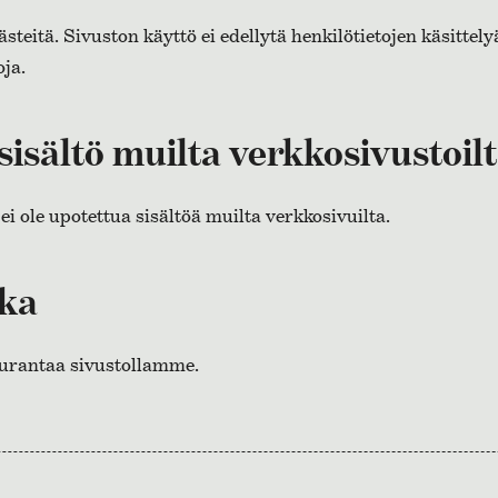
ästeitä. Sivuston käyttö ei edellytä henkilötietojen käsittely
oja.
sisältö muilta verkkosivustoil
 ei ole upotettua sisältöä muilta verkkosivuilta.
kka
urantaa sivustollamme.