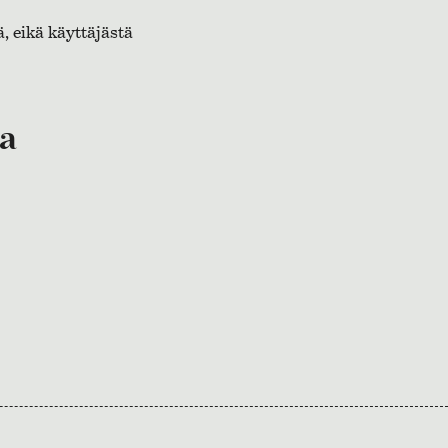
ä, eikä käyttäjästä
ta