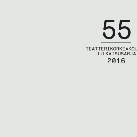
55
TEATTERIKORKEAKO
JULKAISUSARJA
2016
Eurooppal