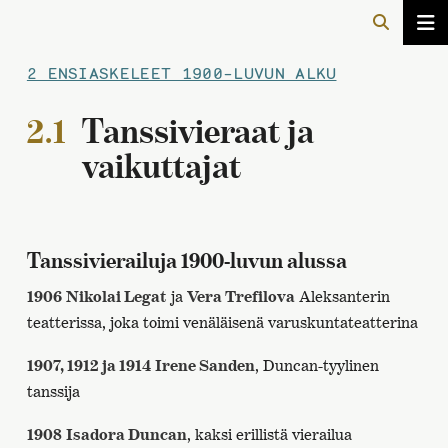
2 ENSIASKELEET 1900-LUVUN ALKU
2.1
Tanssivieraat ja
vaikuttajat
Tanssivierailuja 1900-luvun alussa
1906
Nikolai Legat
ja
Vera Trefilova
Aleksanterin
teatterissa, joka toimi venäläisenä varuskuntateatterina
1907, 1912 ja 1914
Irene Sanden
, Duncan-tyylinen
tanssija
1908
Isadora Duncan
, kaksi erillistä vierailua