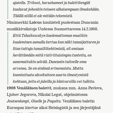
ajatella. Trikoot, harsohameet ja balettikengät
kuuluvat johonkin toiseen alhaisempaan ilmakehään.
Täällä niillä ei ole mitään tekemistä.
Nimimerkki
Laicus
kauhisteli puolestaan Duncanin
musiikkivalintoja Uudessa Suomettaressa 14.2.1908.
Että Tshaikowskyn kuolemattoman musiikin
kuuleminen samalla kertaa kun näki tanssijattaren jo
liian tuttuja tanssiliikehtimisiä, oli omiaan
herättämään mitä ristiriitaisimpia tunteita, on
sanomattakin selvää. Duncanin taiteelle oma
arvonsa. Se on sinänsä erinomaista. Mutta
kunnioitusta säveltaiteen suuria ilmestymisiä
kohtaan, joita ei jaloilla ja käsivarsilla voi tulkita.
1908
Venäläinen baletti
, mukana mm. Anna Pavlova,
Ljubov Jegorova, Nikolai Legat, ohjelmistossa
Joutsenlampi
,
Giselle
ja
Paquita
. Venäläisen baletin
Euroopan kiertue alkoi Helsingistä ja sen järjestäjänä