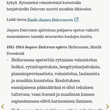
kykyä. Rytmiseksi voimisteluksi kutsutuilla
harjoituksilla Dalcroze muutti musiikin liikkeeksi.
Lisää tietoa
.
Emile Jaques-Dalcrozesta
Jaques-Dalcrozen ajatteluun pohjaava opetus vaikutti
suomalaiseen tanssiin seuraavien koulujen kautta.
1911–1914 Jaques-Dalcroze opisto
Helleraussa, lähellä
Dresdeniä
Helleraussa opetettiin rytmisen voimistelun
lisäksi, rytmitaputuksia, hengitysharjoituksia,
pianoimprovisaatiota, voimistelua, laulamista
ja musiikin kuuntelua. Koulutuksen
ensisijaisena päämääränä ei ollut tekninen
taitavuus, vaan itsensä ja maailman kanssa
sopusoinnussa elävä harmoninen ihminen.
Edelliselle