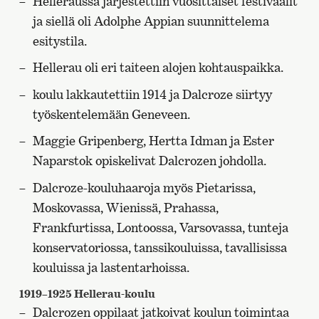
Helleraussa järjestettiin vuosittaiset festivaalit
sivulle
ja siellä oli Adolphe Appian suunnittelema
esitystila.
Hellerau oli eri taiteen alojen kohtauspaikka.
koulu lakkautettiin 1914 ja Dalcroze siirtyy
työskentelemään Geneveen.
Maggie Gripenberg, Hertta Idman ja Ester
Naparstok opiskelivat Dalcrozen johdolla.
Dalcroze-kouluhaaroja myös Pietarissa,
Moskovassa, Wienissä, Prahassa,
Frankfurtissa, Lontoossa, Varsovassa, tunteja
konservatoriossa, tanssikouluissa, tavallisissa
kouluissa ja lastentarhoissa.
1919–1925 Hellerau-koulu
Dalcrozen oppilaat jatkoivat koulun toimintaa