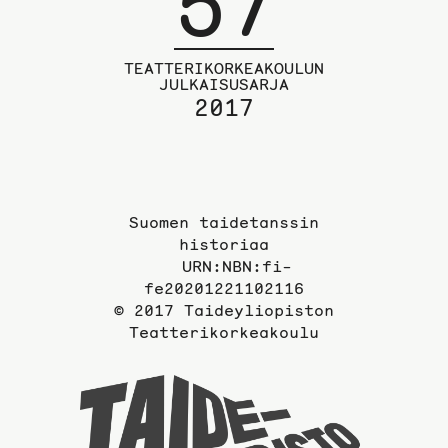
57
TEATTERIKORKEAKOULUN
JULKAISUSARJA
2017
Suomen taidetanssin
historiaa
URN:NBN:fi-
fe20201221102116
© 2017 Taideyliopiston
Teatterikorkeakoulu
Taideyli
sivuille