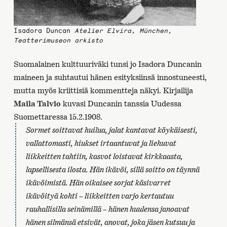
Isadora Duncan
Atelier Elvira, München,
Teatterimuseon arkisto
Suomalainen kulttuuriväki tunsi jo Isadora Duncanin
maineen ja suhtautui hänen esityksiinsä innostuneesti,
mutta myös kriittisiä kommentteja näkyi. Kirjailija
Maila Talvio
kuvasi Duncanin tanssia Uudessa
Suomettaressa 15.2.1908.
Sormet soittavat huilua, jalat kantavat köykäisesti,
vallattomasti, hiukset irtaantuvat ja liehuvat
liikkeitten tahtiin, kasvot loistavat kirkkaasta,
lapsellisesta ilosta. Hän ikävöi, sillä soitto on täynnä
ikävöimistä. Hän oikaisee sorjat käsivarret
ikävöityä kohti – liikkeitten varjo kertautuu
rauhallisilla seinämillä – hänen huulensa janoavat
hänen silmänsä etsivät, anovat, joka jäsen kutsuu ja