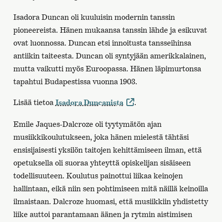
Isadora Duncan oli kuuluisin modernin tanssin
pioneereista. Hänen mukaansa tanssin lähde ja esikuvat
ovat luonnossa. Duncan etsi innoitusta tansseihinsa
antiikin taiteesta. Duncan oli syntyjään amerikkalainen,
mutta vaikutti myös Euroopassa. Hänen läpimurtonsa
tapahtui Budapestissa vuonna 1903.
Lisää tietoa
.
Isadora Duncanista
Emile Jaques-Dalcroze oli tyytymätön ajan
musiikkikoulutukseen, joka hänen mielestä tähtäsi
ensisijaisesti yksilön taitojen kehittämiseen ilman, että
opetuksella oli suoraa yhteyttä opiskelijan sisäiseen
todellisuuteen. Koulutus painottui liikaa keinojen
hallintaan, eikä niin sen pohtimiseen mitä näillä keinoilla
ilmaistaan. Dalcroze huomasi, että musiikkiin yhdistetty
liike auttoi parantamaan äänen ja rytmin aistimisen