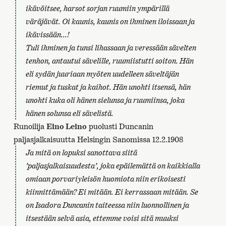
ikävöitsee, harsot sorjan ruumiin ympärillä
väräjävät. Oi kaunis, kaunis on ihminen iloissaan ja
ikävissään…!
Tuli ihminen ja tunsi lihassaan ja veressään sävelten
tenhon, antautui sävelille, ruumiistutti soiton. Hän
eli sydän juuriaan myöten uudelleen säveltäjän
riemut ja tuskat ja kaihot. Hän unohti itsensä, hän
unohti kuka oli hänen sielunsa ja ruumiinsa, joka
hänen solunsa eli sävelistä.
Runoilija
Eino Leino
puolusti Duncanin
paljasjalkaisuutta Helsingin Sanomissa 12.2.1908
Ja mitä on lopuksi sanottava siitä
’paljasjalkaisuudesta’, joka epäilemättä on kaikkialla
omiaan porvariyleisön huomiota niin erikoisesti
kiinnittämään? Ei mitään. Ei kerrassaan mitään. Se
on Isadora Duncanin taiteessa niin luonnollinen ja
itsestään selvä asia, ettemme voisi sitä muuksi