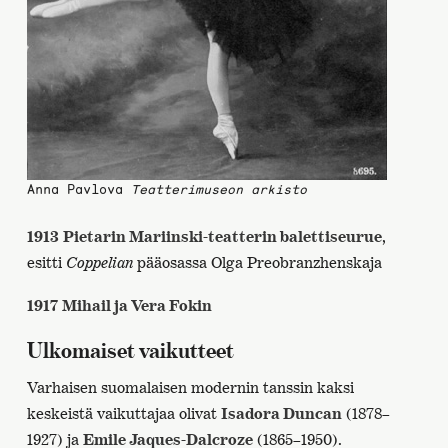
Anna Pavlova
Teatterimuseon arkisto
1913
Pietarin Mariinski-teatterin balettiseurue
,
esitti
Coppelian
pääosassa Olga Preobranzhenskaja
1917
Mihail ja Vera Fokin
Ulkomaiset vaikutteet
Varhaisen suomalaisen modernin tanssin kaksi
keskeistä vaikuttajaa olivat
Isadora Duncan
(1878–
1927) ja
Emile Jaques-Dalcroze
(1865–1950).