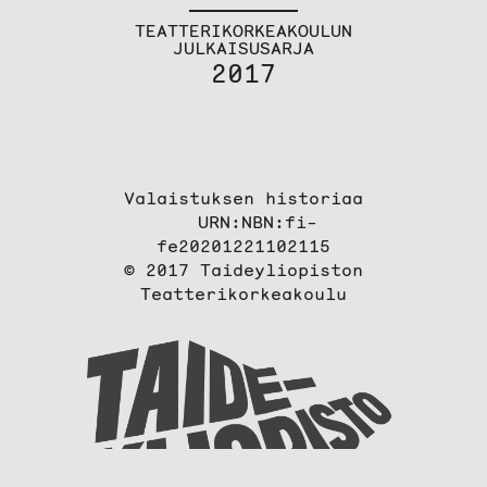
TEATTERIKORKEAKOULUN
JULKAISUSARJA
2017
Valaistuksen historiaa
URN:NBN:fi-
fe20201221102115
© 2017 Taideyliopiston
Teatterikorkeakoulu
Taideyli
sivuille