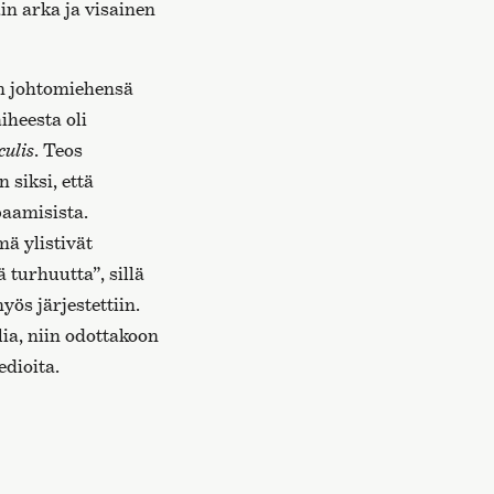
in arka ja visainen
än johtomiehensä
iheesta oli
culis
. Teos
 siksi, että
apaamisista.
mä ylistivät
 turhuutta”, sillä
ös järjestettiin.
lia, niin odottakoon
edioita.