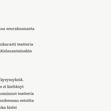
kana seurakunnasta
karasti teatteria
iäislauantainakin
 kysymyksiä.
 ei kieltänyt
uominnut teatteria
uudessaan estoitta
ka kielsi