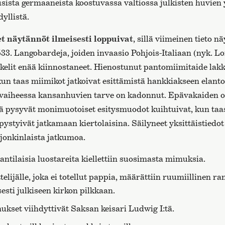
sista germaaneista koostuvassa valtiossa julkisten huvien y
dyllistä.
t näytännöt ilmeisesti loppuivat
, sillä viimeinen tieto n
533. Langobardeja, joiden invaasio Pohjois-Italiaan (nyk. 
kkelit enää kiinnostaneet. Hienostunut pantomiimitaide lak
kun taas miimikot jatkoivat esittämistä hankkiakseen elant
 vaiheessa kansanhuvien tarve on kadonnut. Epävakaiden o
ttä pysyvät monimuotoiset esitysmuodot kuihtuivat, kun taa
 pystyivät jatkamaan kiertolaisina. Säilyneet yksittäistied
 jonkinlaista jatkumoa.
ntilaisia luostareita kiellettiin suosimasta mimuksia.
elijälle, joka ei totellut pappia, määrättiin ruumiillinen ra
esti julkiseen kirkon pilkkaan.
kset viihdyttivät Saksan keisari Ludwig I:tä.