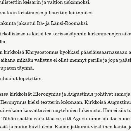
ulistettiin keisarin ja valtion uskonnoksi.
t kuin kristinusko julistettiin laittomiksi.
akunta jakautui Itä- ja Länsi-Roomaksi.
irkolliskokous kielsi teatterissakäynnin kirkonmenojen ai
la.
en kirkkoisä Khrysostomus hyökkäsi pääsiäissaarnassaan an
aikana mikään valistus ei ollut mennyt perille ja jopa pääs
t tupaten täynnä.
ilpailut lopetettiin.
sa kirkkoisät Hieronymus ja Augustinus pohtivat samoja
Hieronymus kielsi teatterin kokonaan. Kirkkoisä Augustinus
uitenkaan kasvattavien näytelmien lukemista. Hän ei siis t
 Tähän saattoi vaikuttaa se, että Agustuninus oli itse nuor
siä ja muita huvituksia. Kauan jatkunut virallinen kanta, jo