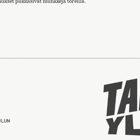
kset pilkkasivat munkkeja toreilla.
ULUN