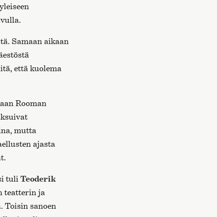
yleiseen
vulla.
stä. Samaan aikaan
äestöstä
itä, että kuolema
uraan Rooman
aksuivat
ina, mutta
ellusten ajasta
t.
i tuli
Teoderik
teatterin ja
ä. Toisin sanoen