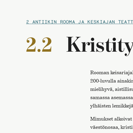
2 ANTIIKIN ROOMA JA KESKIAJAN TEAT
2.2
Kristit
Rooman keisariajal
200-luvulla ainakin
mielihyvä, aistilli
samassa asemassa k
ylhäisten lemikkej
Mimukset alkoivat
väestönosaa, kristi