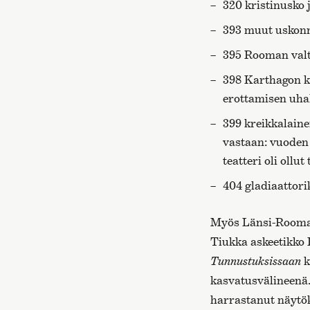
320 kristinusko j
393 muut uskonno
395 Rooman valt
398 Karthagon k
erottamisen uhal
399 kreikkalain
vastaan: vuoden 
teatteri oli ollu
404 gladiaattorik
Myös Länsi-Roomas
Tiukka askeetikko 
Tunnustuksissaan
k
kasvatusvälineenä.
harrastanut näytök