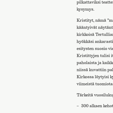
pilkattaviksi teatt
kysymys.
Kristityt, nämä ”m
kääntyivät näytänt
kirkkoisä Tertulli
hyökkäsi ankarasti 
esitysten suosio vie
Kristittyjen tulisi
paholaista ja kaik
niissä kuvattiin pa
Kirkossa löytyisi k
viimeistä tuomiota,
Tärkeitä vuosilukuj
300 alkaen kehot