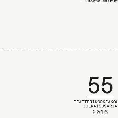
Vuonna 960 mimu
55
TEATTERIKORKEAKO
JULKAISUSARJA
2016