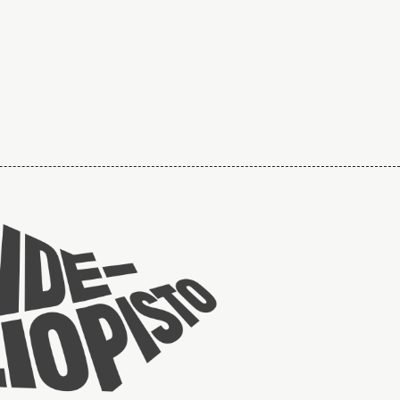
Taideyliopiston
sivuille