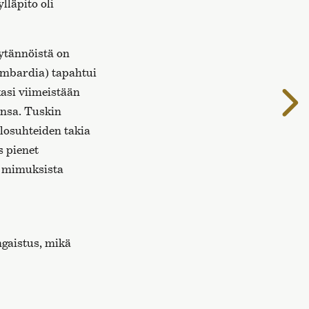
lläpito oli
äytännöistä on
Lombardia) tapahtui
kasi viimeistään
S
onsa. Tuskin
s
losuhteiden takia
s pienet
ot mimuksista
ngaistus, mikä