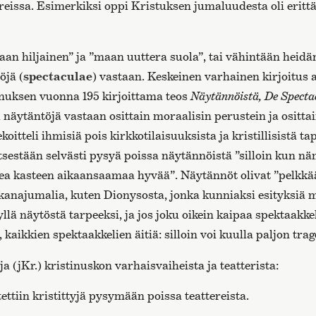
ereissa. Esimerkiksi oppi Kristuksen jumaluudesta oli erittä
aan hiljainen” ja ”maan uuttera suola”, tai vähintään heid
öjä (
spectaculae
) vastaan. Keskeinen varhainen kirjoitus a
anuksen vuonna 195 kirjoittama teos
Näytännöistä, De Specta
näytäntöjä vastaan osittain moraalisin perustein ja osittain
koitteli ihmisiä pois kirkkotilaisuuksista ja kristillisistä t
 itsestään selvästi pysyä poissa näytännöistä ”silloin kun nä
kea kasteen aikaansaamaa hyvää”. Näytännöt olivat ”pelkkää
kanajumalia, kuten Dionysosta, jonka kunniaksi esityksiä my
yllä näytöstä tarpeeksi, ja jos joku oikein kaipaa spektaakke
 kaikkien spektaakkelien äitiä: silloin voi kuulla paljon trag
a (jKr.) kristinuskon varhaisvaiheista ja teatterista:
ettiin kristittyjä pysymään poissa teattereista.