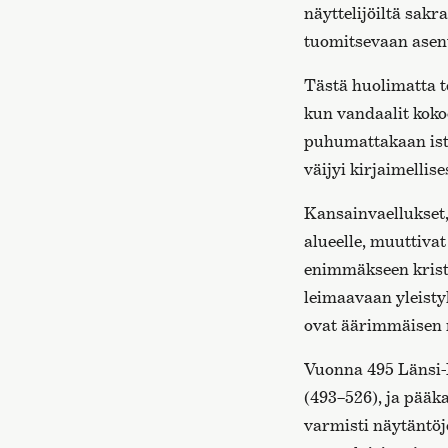
näyttelijöiltä sak
tuomitsevaan asent
Tästä huolimatta t
kun vandaalit koko
puhumattakaan istu
väijyi kirjaimellis
Kansainvaellukset
alueelle, muuttiva
enimmäkseen kristi
leimaavaan yleisty
ovat äärimmäisen ra
Vuonna 495 Länsi-R
(493–526), ja pää
varmisti näytäntöj