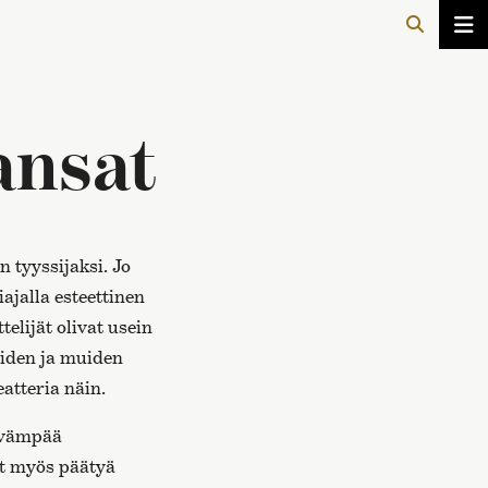
ansat
 tyyssijaksi. Jo
ajalla esteettinen
telijät olivat usein
eiden ja muiden
atteria näin.
tävämpää
vat myös päätyä