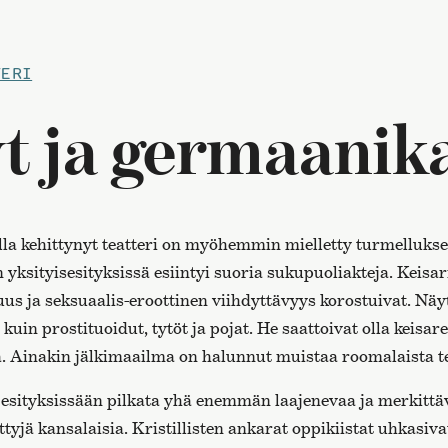
TERI
yt ja germaanik
la kehittynyt teatteri on myöhemmin mielletty turmelluksen
 yksityisesityksissä esiintyi suoria sukupuoliakteja. Keisari
suus ja seksuaalis-eroottinen viihdyttävyys korostuivat. Näyt
uin prostituoidut, tytöt ja pojat. He saattoivat olla keisar
ä. Ainakin jälkimaailma on halunnut muistaa roomalaista te
 esityksissään pilkata yhä enemmän laajenevaa ja merkit
ttyjä kansalaisia. Kristillisten ankarat oppikiistat uhkasi