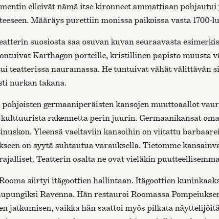
ramentin elleivät nämä itse kironneet ammattiaan pohjautui 
eeseen. Määräys purettiin monissa paikoissa vasta 1700-lu
eatterin suosiosta saa osuvan kuvan seuraavasta esimerki
ontuivat Karthagon porteille, kristillinen papisto muusta v
i teatterissa nauramassa. He tuntuivat vähät välittävän si
esti nurkan takana.
, pohjoisten germaaniperäisten kansojen muuttoaallot va
t kulttuurista rakennetta perin juurin. Germaanikansat om
nuskon. Yleensä vaeltaviin kansoihin on viitattu barbaare
kseen on syytä suhtautua varauksella. Tietomme kansainva
jalliset. Teatterin osalta ne ovat vieläkin puutteellisemma
ooma siirtyi itägoottien hallintaan. Itägoottien kuninkaaks
kaupungiksi Ravenna. Hän restauroi Roomassa Pompeiuksen 
en jatkumisen, vaikka hän saattoi myös pilkata näyttelijöit