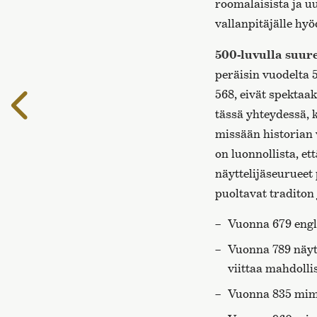
roomalaisista ja uu
vallanpitäjälle hyö
500-luvulla suure
peräisin vuodelta 
568, eivät spektaa
Edelliselle
tässä yhteydessä, 
sivulle
missään historian
on luonnollista, e
näyttelijäseurueet
puoltavat traditon
Vuonna 679 engla
Vuonna 789 näytt
viittaa mahdollis
Vuonna 835 mimu