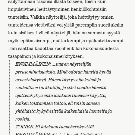
säilyttämään tasonsa illasta toiseen, toisin kuin
impulsiivinen heittäytyminen henkilökohtaisiin
tunteisiin. Vaikka näyttelijä, joka heittäytyy omien
tunteidensa vietäväksi voi yltää parempiin suorituksiin
kuin sisäisesti viileä näyttelijä, hän on samasta syystä
myös epätasaisempi, epätarkempi ja epäluotettavampi.
Hän saattaa kadottaa roolihenkilön kokonaisuudesta
tasapainon ja kokonaismerkityksen.
ENSIMMÄINEN: …suuren näyttelijän
perusominaisuuksia. Minä odotan häneltä hyvää
arvostelukykyä. Hänen täytyy olla kylmä ja
rauhallinen tarkkailija, ja siksi vaadin häneltä
ajattelukykyä enkä lainkaan tunneherkkyyttä,
kaiken toistamisen taitoa, eli toisin sanoen
yhtälaista kykyä esittää kaikenlaisia luonteita ja
rooleja.
TOINEN: Ei lainkaan tunneherkkyyttä!
ENSIMMÄINEN: Ei. /–/ Jos näyttelijä olisi