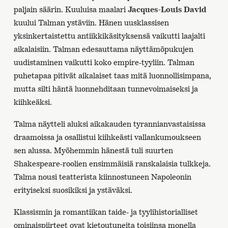
paljain säärin. Kuuluisa maalari
Jacques-Louis David
kuului Talman ystäviin. Hänen uusklassisen
yksinkertaistettu antiikkikäsityksensä vaikutti laajalti
aikalaisiin. Talman edesauttama näyttämöpukujen
uudistaminen vaikutti koko empire-tyyliin. Talman
puhetapaa pitivät aikalaiset taas mitä luonnollisimpana,
mutta silti häntä luonnehditaan tunnevoimaiseksi ja
kiihkeäksi.
Talma näytteli aluksi aikakauden tyrannianvastaisissa
draamoissa ja osallistui kiihkeästi vallankumoukseen
sen alussa. Myöhemmin hänestä tuli suurten
Shakespeare-roolien ensimmäisiä ranskalaisia tulkkeja.
Talma nousi teatterista kiinnostuneen Napoleonin
erityiseksi suosikiksi ja ystäväksi.
Klassismin ja romantiikan taide- ja tyylihistorialliset
ominaispiirteet ovat kietoutuneita toisiinsa monella