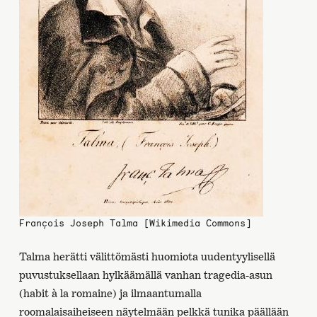
François Joseph Talma [Wikimedia Commons]
Talma herätti välittömästi huomiota uudentyylisellä
puvustuksellaan hylkäämällä vanhan tragedia-asun
(habit à la romaine) ja ilmaantumalla
roomalaisaiheiseen näytelmään pelkkä tunika päällään