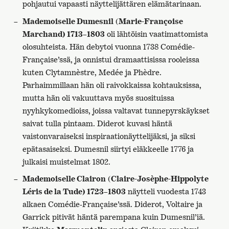
pohjautui vapaasti näyttelijättären elämätarinaan.
Mademoiselle Dumesnil
(
Marie-Françoise
Marchand) 1713–1803
oli lähtöisin vaatimattomista
olosuhteista. Hän debytoi vuonna 1738 Comédie-
Française’ssä, ja onnistui dramaattisissa rooleissa
kuten Clytamnèstre, Medée ja Phèdre.
Parhaimmillaan hän oli raivokkaissa kohtauksissa,
mutta hän oli vakuuttava myös suosituissa
nyyhkykomedioiss, joissa valtavat tunnepyrskäykset
saivat tulla pintaam. Diderot kuvasi häntä
vaistonvaraiseksi inspiraationäyttelijäksi, ja siksi
epätasaiseksi. Dumesnil siirtyi eläkkeelle 1776 ja
julkaisi muistelmat 1802.
Mademoiselle Clairon
(
Claire-Josèphe-Hippolyte
Léris de la Tude) 1723–1803
näytteli vuodesta 1743
alkaen Comédie-Française’ssä. Diderot, Voltaire ja
Garrick pitivät häntä parempana kuin Dumesnil’iä.