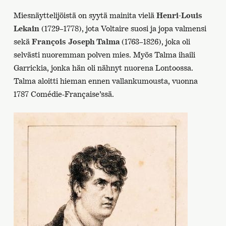
Miesnäyttelijöistä on syytä mainita vielä
Henri-Louis
Lekain
(1729–1778), jota Voltaire suosi ja jopa valmensi
sekä
François
Joseph Talma
(1763–1826), joka oli
selvästi nuoremman polven mies. Myös Talma ihaili
Garrickia, jonka hän oli nähnyt nuorena Lontoossa.
Talma aloitti hieman ennen vallankumousta, vuonna
1787 Comédie-Française’ssä.