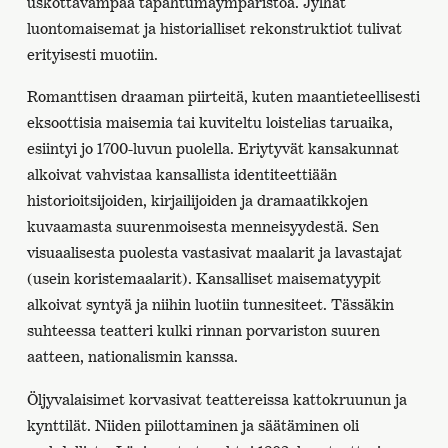
uskottavampaa tapahtumaympäristöä. Jylhät
luontomaisemat ja historialliset rekonstruktiot tulivat
erityisesti muotiin.
Romanttisen draaman piirteitä, kuten maantieteellisesti
eksoottisia maisemia tai kuviteltu loistelias taruaika,
esiintyi jo 1700-luvun puolella. Eriytyvät kansakunnat
alkoivat vahvistaa kansallista identiteettiään
historioitsijoiden, kirjailijoiden ja dramaatikkojen
kuvaamasta suurenmoisesta menneisyydestä. Sen
visuaalisesta puolesta vastasivat maalarit ja lavastajat
(usein koristemaalarit). Kansalliset maisematyypit
alkoivat syntyä ja niihin luotiin tunnesiteet. Tässäkin
suhteessa teatteri kulki rinnan porvariston suuren
aatteen, nationalismin kanssa.
Öljyvalaisimet korvasivat teattereissa kattokruunun ja
kynttilät. Niiden piilottaminen ja säätäminen oli