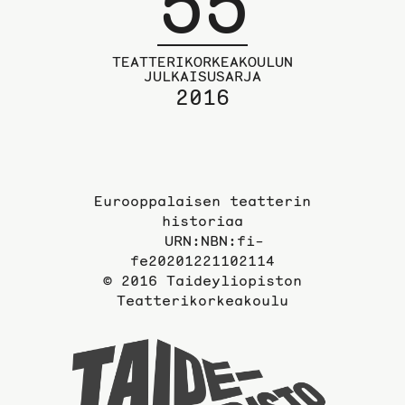
55
TEATTERIKORKEAKOULUN
JULKAISUSARJA
2016
Eurooppalaisen teatterin
historiaa
URN:NBN:fi-
fe20201221102114
© 2016 Taideyliopiston
Teatterikorkeakoulu
Taideyli
sivuille