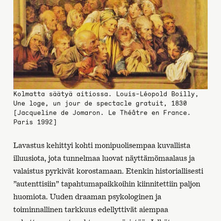
Kolmatta säätyä aitiossa. Louis-Léopold Boilly,
Une loge, un jour de spectacle gratuit, 1830
[Jacqueline de Jomaron. Le Théâtre en France.
Paris 1992]
Lavastus kehittyi kohti monipuolisempaa kuvallista
illuusiota, jota tunnelmaa luovat näyttämömaalaus ja
valaistus pyrkivät korostamaan. Etenkin historiallisesti
”autenttisiin” tapahtumapaikkoihin kiinnitettiin paljon
huomiota. Uuden draaman psykologinen ja
toiminnallinen tarkkuus edellyttivät aiempaa