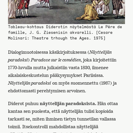
Tableau-kohtaus Diderotin näytelmästä Le Pére de
famille, J. G. Ziesenisin akvarelli. [Cesare
Molinari: Theatre trhough the Ages. 1975]
Dialogimuotoisessa käsikirjoituksessa (
Näyttelijän
paradoksi
)
Paradoxe sur le comédien
, joka kirjoitettiin
1770-luvulla mutta julkaistiin vasta 1830, ilmenee
aikalaiskeskustelun pääkysymykset Pariisissa.
Näyttelijän paradoksi
on myös suomennettu (1987) ja
ehdottomasti perehtymisen arvoinen.
Diderot puhuu
näyttelijän paradoksista.
Hän ottaa
kantaa sen puolesta, että näyttelijän tulisi kopioida
tarkasti se, miten ihminen tietyn tunnetilan vallassa
toimii. Itsekontrolli mahdollistaa näyttelijää