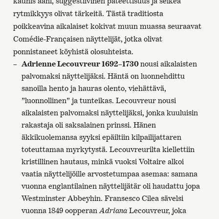
kaunis ääni, suggestiivinen pateettisuus ja selkeä
rytmikkyys olivat tärkeitä. Tästä traditiosta
poikkeavina aikalaiset kokivat muun muassa seuraavat
Comédie-Françaisen näyttelijät, jotka olivat
ponnistaneet köyhistä olosuhteista.
Adrienne Lecouvreur 1692–1730
nousi aikalaisten
palvomaksi näyttelijäksi. Häntä on luonnehdittu
sanoilla hento ja hauras olento, viehättävä,
”luonnollinen” ja tunteikas. Lecouvreur nousi
aikalaisten palvomaksi näyttelijäksi, jonka kuuluisin
rakastaja oli saksalainen prinssi. Hänen
äkkikuolemansa syyksi epäiltiin kilpailijattaren
toteuttamaa myrkytystä. Lecouvreurilta kiellettiin
kristillinen hautaus, minkä vuoksi Voltaire alkoi
vaatia näyttelijöille arvostetumpaa asemaa: samana
vuonna englantilainen näyttelijätär oli haudattu jopa
Westminster Abbeyhin. Fransesco Cilea sävelsi
vuonna 1849 oopperan
Adriana
Lecouvreur, joka