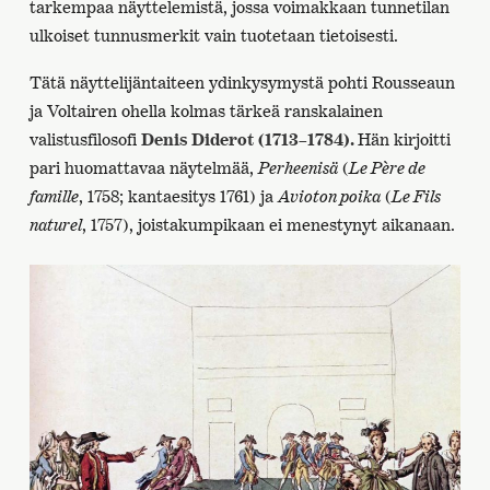
tarkempaa näyttelemistä, jossa voimakkaan tunnetilan
ulkoiset tunnusmerkit vain tuotetaan tietoisesti.
Tätä näyttelijäntaiteen ydinkysymystä pohti Rousseaun
ja Voltairen ohella kolmas tärkeä ranskalainen
valistusfilosofi
Denis Diderot (1713–1784).
Hän kirjoitti
pari huomattavaa näytelmää,
Perheenisä
(
Le Père de
famille
, 1758; kantaesitys 1761) ja
Avioton poika
(
Le Fils
naturel
, 1757), joistakumpikaan ei menestynyt aikanaan.