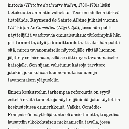
historia (
Histoire du theatre italien
, 1730–1731) lisäsi
tietoisuutta ammatin vaiheista. Teos on edelleen tärkeä
tietolähde.
Raymond de Sainte Albine
julkaisi vuonna
1747 kirjan
Le Comédien
(
Näyttelijä
), jossa hän pohti
näyttelijältä vaadittavia ominaisuuksia: tärkeimpinä hän
piti
tunnetta, älyä
ja
innoittumista
. Lisäksi hän pohtii
sitä, miten tavanomaiselle näyttelijälle riittää luonnon
jäljittely sellaisenaan, sillä se riitti myös tavanomaiselle
katsojalle. Sen sijaan valistunut katsoja tarvitsee
jotakin, joka kohoaa luonnonmukaisuuden ja
tavanomaisen yläpuolelle.
Ennen keskustelun tarkempaa referointia on syytä
esitellä eräitä tunnettuja näyttelijänimiä, joita käytettiin
keskustelussa esimerkkeinä. Vaikka Comédie-
Française’in näyttelijäkunta oli ansioitunutta, tragediaa
lausuttiin ulkokohtaisen mekaanisella tavalla, jossa