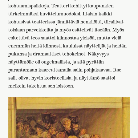
kohtaamispaikkoja. Teatteri kehittyi kaupunkien
tärkeimmäksi huvittelumuodoksi. Iltaisin kaikki
kohtasivat teatterissa jännittäviä henkilöitä, tiirailivat
toisiaan parvekkeilta ja myös esittelivät itseään. Myös
esitettävä teos saattoi kiinnostaa yleisöä, mutta vielä
enemmän heitä kiinnosti kuuluisat näyttelijät ja heidän
pukunsa ja dramaattiset tehokeinot. Näkyvyys
näyttämölle oli ongelmallista, ja sitä pyrittiin
parantamaan kaareuttamalla salin pohjakaavaa. Itse
salit olivat hyvin koristeellisia, ja näyttämö saattoi
melkein tukehtua sen loistoon.