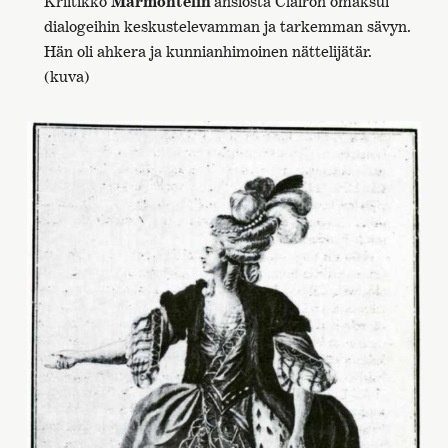
Kriitikko
Marmontelin
ansiosta Clairon omaksui
dialogeihin keskustelevamman ja tarkemman sävyn.
Hän oli ahkera ja kunnianhimoinen nättelijätär.
(kuva)