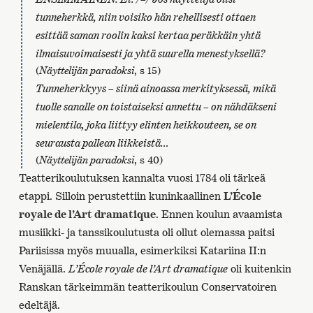
tunneherkkä, niin voisiko hän rehellisesti ottaen
esittää saman roolin kaksi kertaa peräkkäin yhtä
ilmaisuvoimaisesti ja yhtä suurella menestyksellä?
(
Näyttelijän paradoksi
, s 15)
Tunneherkkyys – siinä ainoassa merkityksessä, mikä
tuolle sanalle on toistaiseksi annettu – on nähdäkseni
mielentila, joka liittyy elinten heikkouteen, se on
seurausta pallean liikkeistä…
(
Näyttelijän paradoksi
, s 40)
Teatterikoulutuksen kannalta vuosi 1784 oli tärkeä
etappi. Silloin perustettiin kuninkaallinen
L’École
royale de l’Art dramatique
. Ennen koulun avaamista
musiikki- ja tanssikoulutusta oli ollut olemassa paitsi
Pariisissa myös muualla, esimerkiksi Katariina II:n
Venäjällä.
L’École royale de l’Art dramatique
oli kuitenkin
Ranskan tärkeimmän teatterikoulun Conservatoiren
edeltäjä.