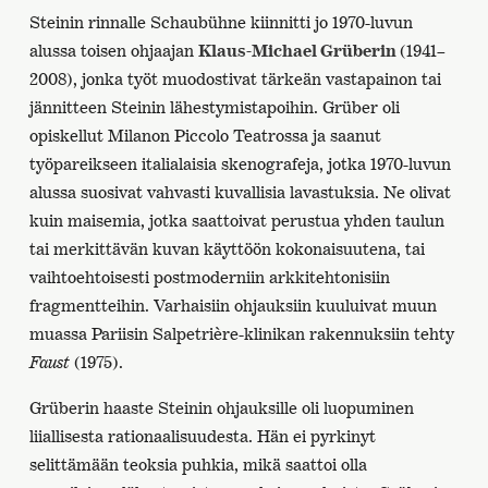
Steinin rinnalle Schaubühne kiinnitti jo 1970-luvun
alussa toisen ohjaajan
Klaus-Michael Grüberin
(1941–
2008), jonka työt muodostivat tärkeän vastapainon tai
jännitteen Steinin lähestymistapoihin. Grüber oli
opiskellut Milanon Piccolo Teatrossa ja saanut
työpareikseen italialaisia skenografeja, jotka 1970-luvun
alussa suosivat vahvasti kuvallisia lavastuksia. Ne olivat
kuin maisemia, jotka saattoivat perustua yhden taulun
tai merkittävän kuvan käyttöön kokonaisuutena, tai
vaihtoehtoisesti postmoderniin arkkitehtonisiin
fragmentteihin. Varhaisiin ohjauksiin kuuluivat muun
muassa Pariisin Salpetrière-klinikan rakennuksiin tehty
Faust
(1975).
Grüberin haaste Steinin ohjauksille oli luopuminen
liiallisesta rationaalisuudesta. Hän ei pyrkinyt
selittämään teoksia puhkia, mikä saattoi olla