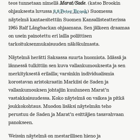
teos tunnetaan nimellä
Marat/Sade
. (katso Brookin
ohjauksesta luvussa
) Suomessa
8.8 Peter Brook
näytelmä kantaesitettiin Suomen Kansallisteatterissa
1965 Ralf Långbackan ohjaamana. Sen jälkeen draamaa
on usein painotettu eri lailla poliittisen
tarkoituksenmukaisuuden näkökulmasta.
Näytelmä herätti Saksassa suurta huomiota. Idässä ja
lännessä tulkittiin sen kuva vallankumouksesta ja sen
merkityksestä erilailla; varsinkin individualismia
korostavan aristokraatin Markiisi de Saden ja
vallankumouksen johtajiin kuuluneen Marat’n
vastakkaisuudessa. Koko näytelmä on vaikea ja pitkä
joukkokohtaus. Muodon lisäksi näytelmän teho
perustuu de Saden ja Marat’n esittäjien tasavahvaan
panokseen.
Weissin näytelmä on mestarillisen hieno ja