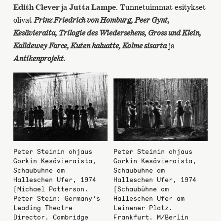
Edith Clever
ja
Jutta Lampe
. Tunnetuimmat esitykset
olivat
Prinz Friedrich von Homburg, Peer Gynt,
Kesävieraita, Trilogie des Wiedersehens, Gross und Klein,
Kalldewey Farce, Kuten haluatte, Kolme sisarta
ja
Antikenprojekt.
Peter Steinin ohjaus
Peter Steinin ohjaus
Gorkin Kesävieraista,
Gorkin Kesävieraista,
Schaubühne am
Schaubühne am
Halleschen Ufer, 1974
Halleschen Ufer, 1974
[Michael Patterson.
[Schaubühne am
Peter Stein: Germany’s
Halleschen Ufer am
Leading Theatre
Leinener Platz.
Director. Cambridge
Frankfurt. M/Berlin