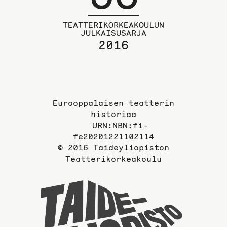
TEATTERIKORKEAKOULUN
JULKAISUSARJA
2016
Eurooppalaisen teatterin
historiaa
URN:NBN:fi-
fe20201221102114
© 2016 Taideyliopiston
Teatterikorkeakoulu
Taideyli
sivuille