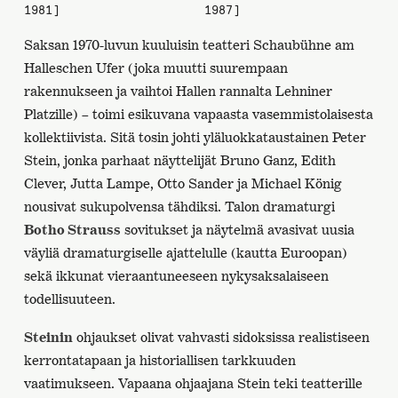
1981]
1987]
Saksan 1970-luvun kuuluisin teatteri Schaubühne am
Halleschen Ufer (joka muutti suurempaan
rakennukseen ja vaihtoi Hallen rannalta Lehniner
Platzille) – toimi esikuvana vapaasta vasemmistolaisesta
kollektiivista. Sitä tosin johti yläluokkataustainen Peter
Stein, jonka parhaat näyttelijät Bruno Ganz, Edith
Clever, Jutta Lampe, Otto Sander ja Michael König
nousivat sukupolvensa tähdiksi. Talon dramaturgi
Botho Strauss
sovitukset ja näytelmä avasivat uusia
väyliä dramaturgiselle ajattelulle (kautta Euroopan)
sekä ikkunat vieraantuneeseen nykysaksalaiseen
todellisuuteen.
Steinin
ohjaukset olivat vahvasti sidoksissa realistiseen
kerrontatapaan ja historiallisen tarkkuuden
vaatimukseen. Vapaana ohjaajana Stein teki teatterille