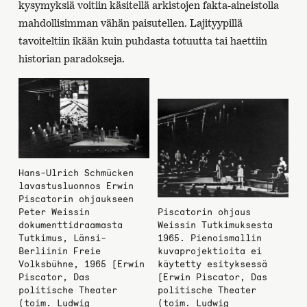
kysymyksiä voitiin käsitellä arkistojen fakta-aineistolla
mahdollisimman vähän paisutellen. Lajityypillä
tavoiteltiin ikään kuin puhdasta totuutta tai haettiin
historian paradokseja.
Hans-Ulrich Schmücken
lavastusluonnos Erwin
Piscatorin ohjaukseen
Peter Weissin
Piscatorin ohjaus
dokumenttidraamasta
Weissin Tutkimuksesta
Tutkimus, Länsi-
1965. Pienoismallin
Berliinin Freie
kuvaprojektioita ei
Volksbühne, 1965 [Erwin
käytetty esityksessä
Piscator, Das
[Erwin Piscator, Das
politische Theater
politische Theater
(toim. Ludwig
(toim. Ludwig