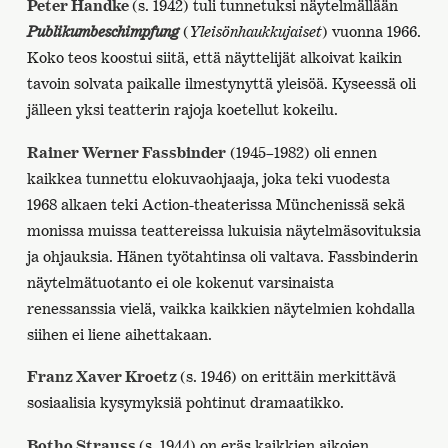
Peter Handke
(s. 1942) tuli tunnetuksi näytelmällään
Publikumbeschimpfung
(
Yleisönhaukkujaiset
) vuonna 1966.
Koko teos koostui siitä, että näyttelijät alkoivat kaikin
tavoin solvata paikalle ilmestynyttä yleisöä. Kyseessä oli
jälleen yksi teatterin rajoja koetellut kokeilu.
Rainer Werner Fassbinder
(1945–1982) oli ennen
kaikkea tunnettu elokuvaohjaaja, joka teki vuodesta
1968 alkaen teki Action-theaterissa Münchenissä sekä
monissa muissa teattereissa lukuisia näytelmäsovituksia
ja ohjauksia. Hänen työtahtinsa oli valtava. Fassbinderin
näytelmätuotanto ei ole kokenut varsinaista
renessanssia vielä, vaikka kaikkien näytelmien kohdalla
siihen ei liene aihettakaan.
Franz Xaver Kroetz
(s. 1946) on erittäin merkittävä
sosiaalisia kysymyksiä pohtinut dramaatikko.
Botho Strauss
(s. 1944) on eräs kaikkien aikojen