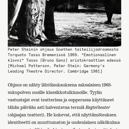
Peter Steinin ohjaus Goethen taiteilijadraamasta
Torquato Tasso Bremenissä 1969. ”Emotionaalinen
klovni” Tasso (Bruno Ganz) aristokraattien edessä
[Michael Patterson. Peter Stein: Germany’s
Leading Theatre Director. Cambridge 1981]
Ohjaus on nähty lähtölaukauksena saksalaisen 1968-
sukupolven uusille klassikkotulkinnoille. Tyylin
vastustajat ovat teatterissa ja oopperassa käyttäneet
tähän päivään asti halventavaa termiä
Regietheater
(ohjaajan teatteri). He kokevat, että näyttämöteoksen
identiteetti on muuttumaton ja uudenlainen näkökulma