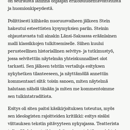
on seurausta lähinnä ohjaajan erikoisuudentavoittelusta
ja huomionkipeydestä.
Poliittisesti kiihkeän nuoruusvaiheen jälkeen Stein
hakeutui esteettisten kysymyksien pariin. Steinin
ohjaustavasta tuli ainakin Länsi-Saksassa eräänlainen
malli klassikkojen tulkitsemiselle. Siihen kuului
perusteellinen historiallinen selvitys- ja tutkimustyö,
jossa selvitettiin näytelmän yhteiskunnalliset olot
tarkasti. Sen jälkeen tehtiin vertailuja esityksen
nykyhetken tilanteeseen, ja näyttämöllä annettiin
kommentaari siitä: toisin sanoen, miten näytelmä
halutaan nähdä tänään ja miten me kommentoimme
sen tulkintatraditiota.
Esitys oli siten paitsi käsikirjoituksen toteutus, myös
sen ideologisten rajoitteiden kritiikki: esitys sisälsi
viittauksen tekstin pitävyyteen nykyajassa. Teatterista