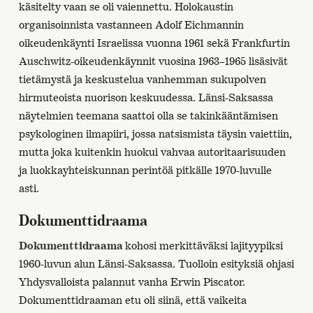
käsitelty vaan se oli vaiennettu. Holokaustin
organisoinnista vastanneen Adolf Eichmannin
oikeudenkäynti Israelissa vuonna 1961 sekä Frankfurtin
Auschwitz-oikeudenkäynnit vuosina 1963–1965 lisäsivät
tietämystä ja keskustelua vanhemman sukupolven
hirmuteoista nuorison keskuudessa. Länsi-Saksassa
näytelmien teemana saattoi olla se takinkääntämisen
psykologinen ilmapiiri, jossa natsismista täysin vaiettiin,
mutta joka kuitenkin huokui vahvaa autoritaarisuuden
ja luokkayhteiskunnan perintöä pitkälle 1970-luvulle
asti.
Dokumenttidraama
Dokumenttidraama
kohosi merkittäväksi lajityypiksi
1960-luvun alun Länsi-Saksassa. Tuolloin esityksiä ohjasi
Yhdysvalloista palannut vanha Erwin Piscator.
Dokumenttidraaman etu oli siinä, että vaikeita