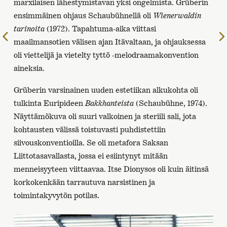
marxilaisen lähestymistavan yksi ongelmista. Grüberin
ensimmäinen ohjaus Schaubühnellä oli
Wienerwaldin
tarinoita
(1972). Tapahtuma-aika viittasi
Edelliselle
maailmansotien välisen ajan Itävaltaan, ja ohjauksessa
sivulle
oli viettelijä ja vietelty tyttö -melodraamakonvention
aineksia.
Grüberin varsinainen uuden estetiikan alkukohta oli
tulkinta Euripideen
Bakkhanteista
(Schaubühne, 1974).
Näyttämökuva oli suuri valkoinen ja steriili sali, jota
kohtausten välissä toistuvasti puhdistettiin
siivouskonventioilla. Se oli metafora Saksan
Liittotasavallasta, jossa ei esiintynyt mitään
menneisyyteen viittaavaa. Itse Dionysos oli kuin äitinsä
korkokenkään tarrautuva narsistinen ja
toimintakyvytön potilas.