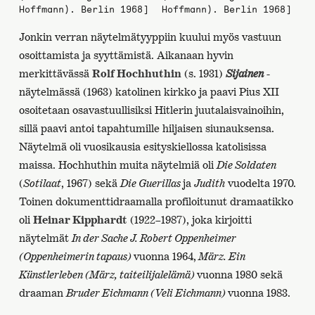
Hoffmann). Berlin 1968]
Hoffmann). Berlin 1968]
Jonkin verran näytelmätyyppiin kuului myös vastuun
osoittamista ja syyttämistä. Aikanaan hyvin
merkittävässä
Rolf Hochhuthin
(s. 1931)
Sijainen
-
näytelmässä (1963) katolinen kirkko ja paavi Pius XII
osoitetaan osavastuullisiksi Hitlerin juutalaisvainoihin,
sillä paavi antoi tapahtumille hiljaisen siunauksensa.
Näytelmä oli vuosikausia esityskiellossa katolisissa
maissa. Hochhuthin muita näytelmiä oli
Die Soldaten
(
Sotilaat
, 1967) sekä
Die Guerillas
ja
Judith
vuodelta 1970.
Toinen dokumenttidraamalla profiloitunut dramaatikko
oli
Heinar Kipphardt
(1922–1987), joka kirjoitti
näytelmät
In der Sache J. Robert Oppenheimer
(Oppenheimerin tapaus)
vuonna 1964,
März. Ein
Künstlerleben (März, taiteilijalelämä)
vuonna 1980 sekä
draaman
Bruder Eichmann (Veli Eichmann)
vuonna 1983.