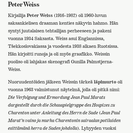
Peter Weiss
Kirjailija
Peter Weiss
(1916–1982) oli 1960-luvun
saksankielisen draaman kenties näkyvin hahmo. Hän
syntyi juutalaisen tehtailijan perheeseen ja pakeni
vuonna 1934 Saksasta. Weiss asui Englannissa,
Tšekkoslovakiassa ja vuodesta 1938 alkaen Ruotsissa.
Hän kirjoitti runoja ja oli myös graafikko. Weissin
puoliso oli lahjakas skenografi Gunilla Palmstjerna-
Weiss.
Nuoruudentöiden jälkeen Weissin tärkeä
läpimurto
oli
vuonna 1963 valmistunut näytelmä, jolla oli pitkä nimi:
Die Verfolgung und Ermordung Jean Paul Marats
dargestellt durch die Schauspielgruppe des Hospizes zu
Charenton unter Anleitung des Herrn de Sade
(
Jean Paul
Marat’n vaino ja murha Charentonin sairaalan potilaiden
esittämänä herra de Saden johdolla
). Lyhyyden vuoksi