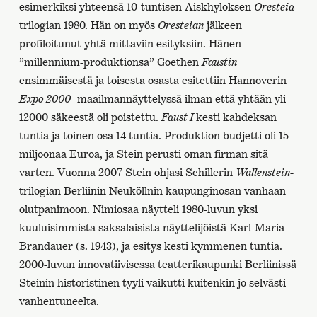
esimerkiksi yhteensä 10-tuntisen Aiskhyloksen
Oresteia
-
trilogian 1980. Hän on myös
Oresteian
jälkeen
profiloitunut yhtä mittaviin esityksiin. Hänen
”millennium-produktionsa” Goethen
Faustin
ensimmäisestä ja toisesta osasta esitettiin Hannoverin
Expo 2000
-maailmannäyttelyssä ilman että yhtään yli
12000 säkeestä oli poistettu.
Faust I
kesti kahdeksan
tuntia ja toinen osa 14 tuntia. Produktion budjetti oli 15
miljoonaa Euroa, ja Stein perusti oman firman sitä
varten. Vuonna 2007 Stein ohjasi Schillerin
Wallenstein
-
trilogian Berliinin Neuköllnin kaupunginosan vanhaan
olutpanimoon. Nimiosaa näytteli 1980-luvun yksi
kuuluisimmista saksalaisista näyttelijöistä Karl-Maria
Brandauer (s. 1943), ja esitys kesti kymmenen tuntia.
2000-luvun innovatiivisessa teatterikaupunki Berliinissä
Steinin historistinen tyyli vaikutti kuitenkin jo selvästi
vanhentuneelta.