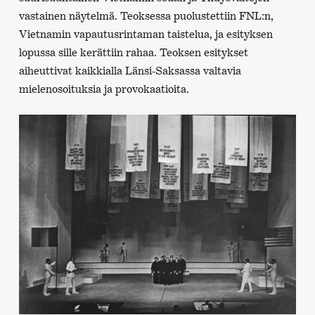
vastainen näytelmä. Teoksessa puolustettiin FNL:n,
Vietnamin vapautusrintaman taistelua, ja esityksen
lopussa sille kerättiin rahaa. Teoksen esitykset
aiheuttivat kaikkialla Länsi-Saksassa valtavia
mielenosoituksia ja provokaatioita.