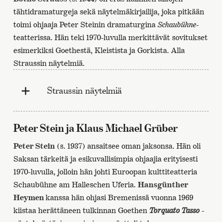
tähtidramaturgeja sekä näytelmäkirjailija, joka pitkään
toimi ohjaaja Peter Steinin dramaturgina
Schaubühne
-
teatterissa. Hän teki 1970-luvulla merkittävät sovitukset
esimerkiksi Goethestä, Kleistista ja Gorkista. Alla
Straussin näytelmiä.
Straussin näytelmiä
Peter Stein ja Klaus Michael Grüber
Peter Stein
(s. 1937) ansaitsee oman jaksonsa. Hän oli
Saksan tärkeitä ja esikuvallisimpia ohjaajia erityisesti
1970-luvulla, jolloin hän johti Euroopan kulttiteatteria
Schaubühne am Halleschen Uferia.
Hansgünther
Heymen
kanssa hän ohjasi Bremenissä vuonna 1969
kiistaa herättäneen tulkinnan Goethen
Torquato Tasso
-