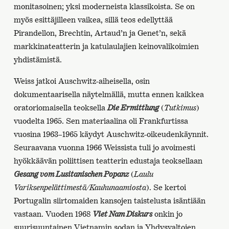
monitasoinen; yksi moderneista klassikoista. Se on
myös esittäjilleen vaikea, sillä teos edellyttää
Pirandellon, Brechtin, Artaud’n ja Genet’n, sekä
markkinateatterin ja katulaulajien keinovalikoimien
yhdistämistä.
Weiss jatkoi Auschwitz-aiheisella, osin
dokumentaarisella näytelmällä, mutta ennen kaikkea
oratoriomaisella teoksella
Die Ermittlung
(
Tutkimus
)
vuodelta 1965. Sen materiaalina oli Frankfurtissa
vuosina 1963–1965 käydyt Auschwitz-oikeudenkäynnit.
Seuraavana vuonna 1966 Weissista tuli jo avoimesti
hyökkäävän poliittisen teatterin edustaja teoksellaan
Gesang vom Lusitanischen Popanz
(
Laulu
Variksenpelättimestä/Kauhunaamiosta
). Se kertoi
Portugalin siirtomaiden kansojen taistelusta isäntiään
vastaan. Vuoden 1968
Viet Nam Diskurs
onkin jo
suurisuuntainen Vietnamin sodan ja Yhdysvaltojen