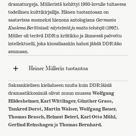
dramaturgeja. Mülleristä kehittyi 1980-luvulle tultaessa
todellinen kulttikirjailija. Hänen tuotantoaan on
saatavissa suomeksi hienona antologiana
Germania
Kuolema Berliinissä: näytelmiä ja muita tekstejä
(1992).
Müller oli terävä DDR:n kriitikko ja lännessä palvottu
intellektuelli, joka kiusallaankin halusi jäädä DDR:ään
asumaan.
Heiner Müllerin tuotantoa
Saksankielisen kielialueen muita kuin DDR:läisiä
dramaatikkonimiä olivat muun muassa
Wolfgang
Hildesheimer, Karl Wittlinger, Günther Grass,
Tankred Dorst,
Martin Walser,
Wolfgang Bauer,
Thomas Brasch, Helmut Beierl,
Karl Otto Mühl,
Gerlind Reinshagen
ja
Thomas Bernhard.