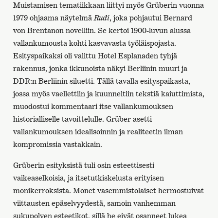
Muistamisen tematiikkaan liittyi myös Grüberin vuonna
1979 ohjaama näytelmä
Rudi
, joka pohjautui Bernard
von Brentanon novelliin. Se kertoi 1900-luvun alussa
vallankumousta kohti kasvavasta työläispojasta.
Esityspaikaksi oli valittu Hotel Esplanaden tyhjä
rakennus, jonka ikkunoista näkyi Berliinin muuri ja
DDR:n Berliinin siluetti. Tällä tavalla esityspaikasta,
jossa myös vaellettiin ja kuunneltiin tekstiä kaiuttimista,
muodostui kommentaari itse vallankumouksen
historialliselle tavoittelulle. Grüber asetti
vallankumouksen idealisoinnin ja realiteetin ilman
kompromissia vastakkain.
Grüberin esityksistä tuli osin esteettisesti
vaikeaselkoisia, ja itsetutkiskelusta erityisen
monikerroksista. Monet vasemmistolaiset hermostuivat
viittausten epäselvyydestä, samoin vanhemman
sukupolven esteetikot, sillä he eivät osanneet lukea