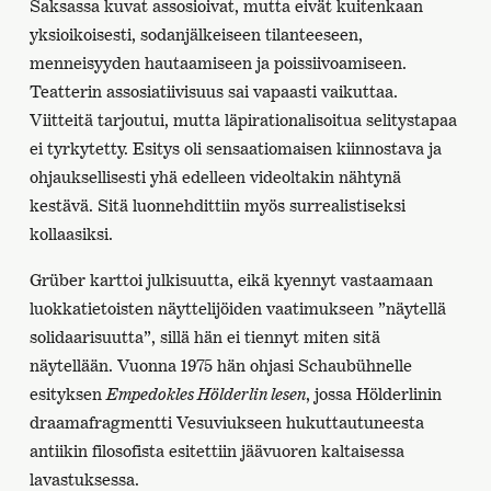
Saksassa kuvat assosioivat, mutta eivät kuitenkaan
yksioikoisesti, sodanjälkeiseen tilanteeseen,
menneisyyden hautaamiseen ja poissiivoamiseen.
Teatterin assosiatiivisuus sai vapaasti vaikuttaa.
Viitteitä tarjoutui, mutta läpirationalisoitua selitystapaa
ei tyrkytetty. Esitys oli sensaatiomaisen kiinnostava ja
ohjauksellisesti yhä edelleen videoltakin nähtynä
kestävä. Sitä luonnehdittiin myös surrealistiseksi
kollaasiksi.
Grüber karttoi julkisuutta, eikä kyennyt vastaamaan
luokkatietoisten näyttelijöiden vaatimukseen ”näytellä
solidaarisuutta”, sillä hän ei tiennyt miten sitä
näytellään. Vuonna 1975 hän ohjasi Schaubühnelle
esityksen
Empedokles Hölderlin lesen
, jossa Hölderlinin
draamafragmentti Vesuviukseen hukuttautuneesta
antiikin filosofista esitettiin jäävuoren kaltaisessa
lavastuksessa.