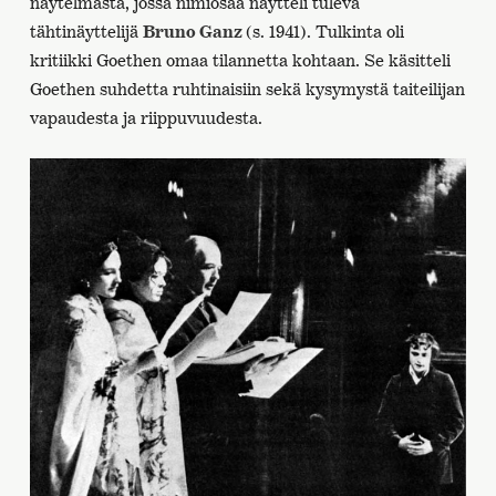
näytelmästä, jossa nimiosaa näytteli tuleva
tähtinäyttelijä
Bruno Ganz
(s. 1941). Tulkinta oli
kritiikki Goethen omaa tilannetta kohtaan. Se käsitteli
Goethen suhdetta ruhtinaisiin sekä kysymystä taiteilijan
vapaudesta ja riippuvuudesta.