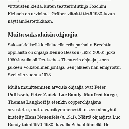
viittausten kieltä, kuten teatterintutkija Joachim
Fiebach on arvioinut. Grüber viitoitti tietä 1980-luvun
näyttämöestetiikkaan.
Muita saksalaisia ohjaajia
Saksankielisellä kielialueella eräs parhaita Brechtin
oppilaista oli ohjaaja
Benno Besson
(1922–2006), joka
1960-luvulla oli Deutsches Theaterin ohjaaja ja sen
jälkeen Volksbühnen johtaja. Sen jälkeen hän emigroitui
Sveitsiin vuonna 1978.
Muita mainitsemisen arvoisia ohjaajia ovat
Peter
Palitzsch,
Peter Zadek
,
Luc Bondy
,
Manfred Karge
,
Thomas Langhoff
ja etenkin oopperohjaajana
arvostettu, mutta vuosikymmenestä toiseen aina yhtä
kiistelty
Hans Neuenfels
(s. 1941). Näistä ohjaajista Luc
Bondy toimi 1970–1980 -luvuilla Schaubühnellä. He