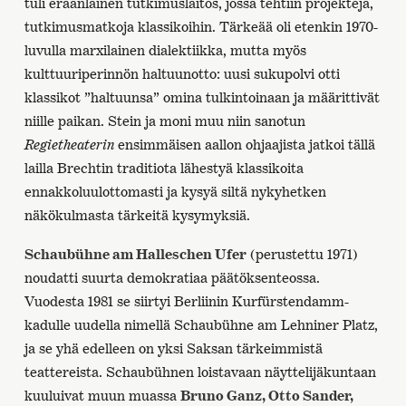
tuli eräänlainen tutkimuslaitos, jossa tehtiin projekteja,
tutkimusmatkoja klassikoihin. Tärkeää oli etenkin 1970-
luvulla marxilainen dialektiikka, mutta myös
kulttuuriperinnön haltuunotto: uusi sukupolvi otti
klassikot ”haltuunsa” omina tulkintoinaan ja määrittivät
niille paikan. Stein ja moni muu niin sanotun
Regietheaterin
ensimmäisen aallon ohjaajista jatkoi tällä
lailla Brechtin traditiota lähestyä klassikoita
ennakkoluulottomasti ja kysyä siltä nykyhetken
näkökulmasta tärkeitä kysymyksiä.
Schaubühne am Halleschen Ufer
(perustettu 1971)
noudatti suurta demokratiaa päätöksenteossa.
Vuodesta 1981 se siirtyi Berliinin Kurfürstendamm-
kadulle uudella nimellä Schaubühne am Lehniner Platz,
ja se yhä edelleen on yksi Saksan tärkeimmistä
teattereista. Schaubühnen loistavaan näyttelijäkuntaan
kuuluivat muun muassa
Bruno Ganz, Otto Sander,