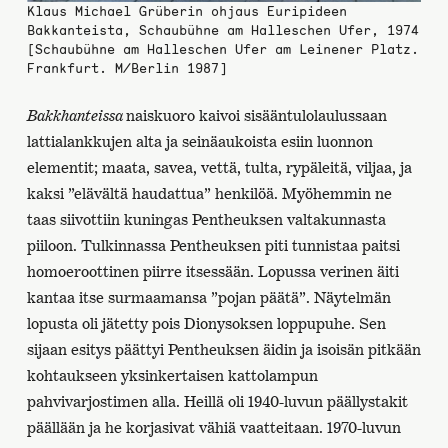
Klaus Michael Grüberin ohjaus Euripideen
Bakkanteista, Schaubühne am Halleschen Ufer, 1974
[Schaubühne am Halleschen Ufer am Leinener Platz.
Frankfurt. M/Berlin 1987]
Bakkhanteissa
naiskuoro kaivoi sisääntulolaulussaan
lattialankkujen alta ja seinäaukoista esiin luonnon
elementit; maata, savea, vettä, tulta, rypäleitä, viljaa, ja
kaksi ”elävältä haudattua” henkilöä. Myöhemmin ne
taas siivottiin kuningas Pentheuksen valtakunnasta
piiloon. Tulkinnassa Pentheuksen piti tunnistaa paitsi
homoeroottinen piirre itsessään. Lopussa verinen äiti
kantaa itse surmaamansa ”pojan päätä”. Näytelmän
lopusta oli jätetty pois Dionysoksen loppupuhe. Sen
sijaan esitys päättyi Pentheuksen äidin ja isoisän pitkään
kohtaukseen yksinkertaisen kattolampun
pahvivarjostimen alla. Heillä oli 1940-luvun päällystakit
päällään ja he korjasivat vähiä vaatteitaan. 1970-luvun