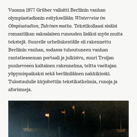
Vuonna 1977 Grüber valloitti Berliinin vanhan
olympiastadionin esityksellään
Winterreise im
Olmpiastadion
,
Talvinen matka
. Tekstikollaasi sisälsi
romantiikan saksalaisen runouden lisäksi myös muita
tekstejä. Suurelle urheilukentälle oli rakennettu
Berliinin vanhan, sodassa tuhoutuneen vanhan
rautatieaseman portaali ja julkisivu, suuri Troijan
puuhevosen kaltainen rakennelma, teltta vaeltajan
yöpymispaikaksi sekä berliiniläinen nakkikioski.
Tulostaululle kirjoitettiin tekstikatkelmia, runoja ja
aforismeja.