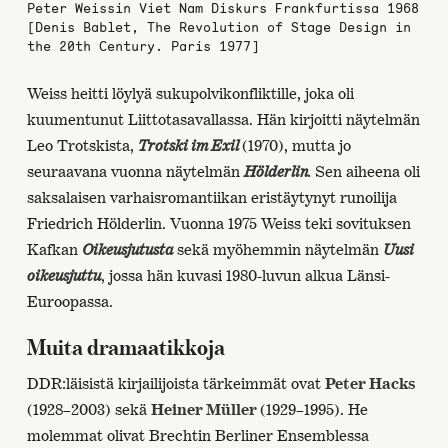
Peter Weissin Viet Nam Diskurs Frankfurtissa 1968
[Denis Bablet, The Revolution of Stage Design in
the 20th Century. Paris 1977]
Weiss heitti löylyä sukupolvikonfliktille, joka oli
kuumentunut Liittotasavallassa. Hän kirjoitti näytelmän
Leo Trotskista,
Trotski im Exil
(1970), mutta jo
seuraavana vuonna näytelmän
Hölderlin
.
Sen aiheena oli
saksalaisen varhaisromantiikan eristäytynyt runoilija
Friedrich Hölderlin. Vuonna 1975 Weiss teki sovituksen
Kafkan
Oikeusjutusta
sekä myöhemmin näytelmän
Uusi
oikeusjuttu
, jossa hän kuvasi 1980-luvun alkua Länsi-
Euroopassa.
Muita dramaatikkoja
DDR:läisistä kirjailijoista tärkeimmät ovat
Peter Hacks
(1928–2003) sekä
Heiner Müller
(1929–1995). He
molemmat olivat Brechtin Berliner Ensemblessa