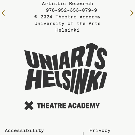
Artistic Research
978-952-353-079-9
To
© 2024 Theatre Academy
the
University of the Arts
previous
Helsinki
page
To
the
website
of
the
Universi
of
the
Arts
Accessibility
Privacy