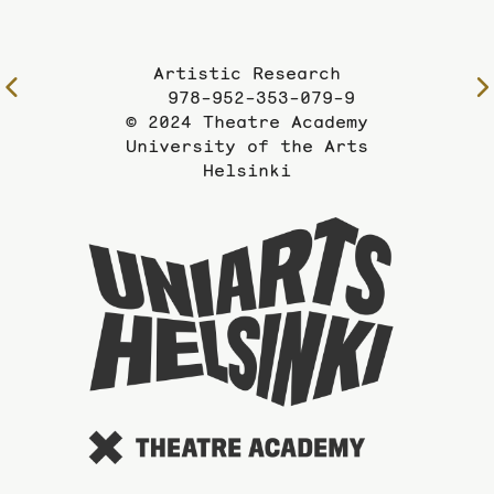
Artistic Research
To
978-952-353-079-9
the
© 2024 Theatre Academy
previous
University of the Arts
page
Helsinki
To
the
website
of
the
Universi
of
the
Arts