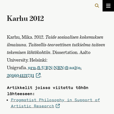
Karhu 2012
Karhu, Mika. 2012.
Taide sosiaalisen kokemuksen
ilmaisuna. Taiteellis-teoreettinen tutkielma taiteen
tekemisen lähtökohtiin
. Dissertation. Aalto
University. Helsinki:
Unigrafia.
urn.fi/URN:NBN:fi:aalto-
201604121731
.
Artikkelit joissa viitattu tähän
lähteeseen:
Pragmatist Philosophy in Support of
Artistic Research