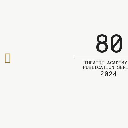
80
To
the
THEATRE ACADEMY
PUBLICATION SER
previous
2024
page