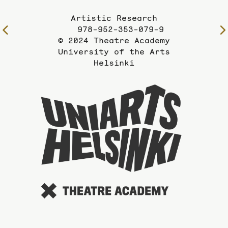
Artistic Research
978-952-353-079-9
To
© 2024 Theatre Academy
the
University of the Arts
previous
Helsinki
page
To
the
website
of
the
Universi
of
the
Arts