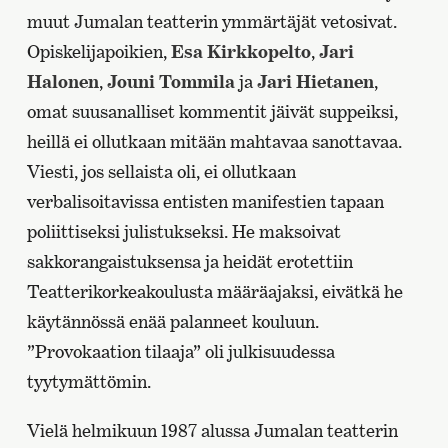
muut Jumalan teatterin ymmärtäjät vetosivat.
Opiskelijapoikien,
Esa Kirkkopelto
,
Jari
Halonen
,
Jouni Tommila
ja
Jari Hietanen
,
omat suusanalliset kommentit jäivät suppeiksi,
heillä ei ollutkaan mitään mahtavaa sanottavaa.
Viesti, jos sellaista oli, ei ollutkaan
verbalisoitavissa entisten manifestien tapaan
poliittiseksi julistukseksi. He maksoivat
sakkorangaistuksensa ja heidät erotettiin
Teatterikorkeakoulusta määräajaksi, eivätkä he
käytännössä enää palanneet kouluun.
”Provokaation tilaaja” oli julkisuudessa
tyytymättömin.
Vielä helmikuun 1987 alussa Jumalan teatterin