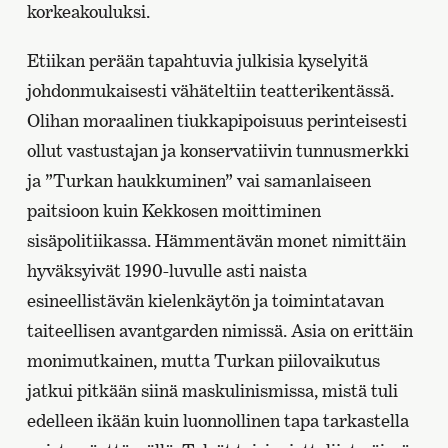
korkeakouluksi.
Etiikan perään tapahtuvia julkisia kyselyitä
johdonmukaisesti vähäteltiin teatterikentässä.
Olihan moraalinen tiukkapipoisuus perinteisesti
ollut vastustajan ja konservatiivin tunnusmerkki
ja ”Turkan haukkuminen” vai samanlaiseen
paitsioon kuin Kekkosen moittiminen
sisäpolitiikassa. Hämmentävän monet nimittäin
hyväksyivät 1990-luvulle asti naista
esineellistävän kielenkäytön ja toimintatavan
taiteellisen avantgarden nimissä. Asia on erittäin
monimutkainen, mutta Turkan piilovaikutus
jatkui pitkään siinä maskulinismissa, mistä tuli
edelleen ikään kuin luonnollinen tapa tarkastella