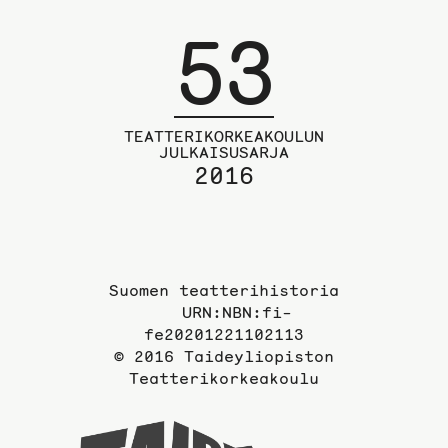
53
TEATTERIKORKEAKOULUN
JULKAISUSARJA
2016
Suomen teatterihistoria
URN:NBN:fi-
fe20201221102113
© 2016 Taideyliopiston
Teatterikorkeakoulu
Taideyli