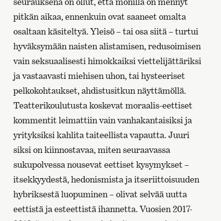
seurauksena on ollut, että monilla on mennyt
pitkän aikaa, ennenkuin ovat saaneet omalta
osaltaan käsiteltyä. Yleisö – tai osa siitä – turtui
hyväksymään naisten alistamisen, redusoimisen
vain seksuaalisesti himokkaiksi viettelijättäriksi
ja vastaavasti miehisen uhon, tai hysteeriset
pelkokohtaukset, ahdistusitkun näyttämöllä.
Teatterikoulutusta koskevat moraalis-eettiset
kommentit leimattiin vain vanhakantaisiksi ja
yrityksiksi kahlita taiteellista vapautta. Juuri
siksi on kiinnostavaa, miten seuraavassa
sukupolvessa nousevat eettiset kysymykset –
itsekkyydestä, hedonismista ja itseriittoisuuden
hybriksestä luopuminen – olivat selvää uutta
eettistä ja esteettistä ihannetta. Vuosien 2017-