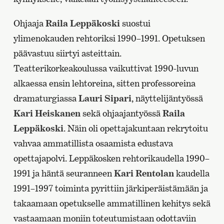
Ohjaaja
Raila Leppäkoski
suostui
ylimenokauden rehtoriksi 1990–1991. Opetuksen
päävastuu siirtyi asteittain.
Teatterikorkeakoulussa vaikuttivat 1990-luvun
alkaessa ensin lehtoreina, sitten professoreina
dramaturgiassa
Lauri Sipari
, näyttelijäntyössä
Kari Heiskanen
sekä ohjaajantyössä
Raila
Leppäkoski
. Näin oli opettajakuntaan rekrytoitu
vahvaa ammatillista osaamista edustava
opettajapolvi. Leppäkosken rehtorikaudella 1990–
1991 ja häntä seuranneen
Kari Rentolan
kaudella
1991–1997 toiminta pyrittiin järkiperäistämään ja
takaamaan opetukselle ammatillinen kehitys sekä
vastaamaan moniin toteutumistaan odottaviin