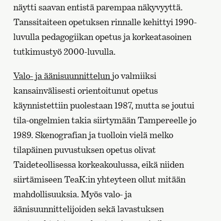
näytti saavan entistä parempaa näkyvyyttä.
Tanssitaiteen opetuksen rinnalle kehittyi 1990-
luvulla pedagogiikan opetus ja korkeatasoinen
tutkimustyö 2000-luvulla.
Valo- ja äänisuunnittelun
jo valmiiksi
kansainvälisesti orientoitunut opetus
käynnistettiin puolestaan 1987, mutta se joutui
tila-ongelmien takia siirtymään Tampereelle jo
1989. Skenografian ja tuolloin vielä melko
tilapäinen puvustuksen opetus olivat
Taideteollisessa korkeakoulussa, eikä niiden
siirtämiseen TeaK:in yhteyteen ollut mitään
mahdollisuuksia. Myös valo- ja
äänisuunnittelijoiden sekä lavastuksen