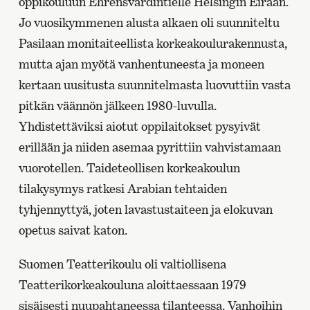
oppikouluun Ehrensvärdintielle Helsingin Eiraan.
Jo vuosikymmenen alusta alkaen oli suunniteltu
Pasilaan monitaiteellista korkeakoulurakennusta,
mutta ajan myötä vanhentuneesta ja moneen
kertaan uusitusta suunnitelmasta luovuttiin vasta
pitkän väännön jälkeen 1980-luvulla.
Yhdistettäviksi aiotut oppilaitokset pysyivät
erillään ja niiden asemaa pyrittiin vahvistamaan
vuorotellen. Taideteollisen korkeakoulun
tilakysymys ratkesi Arabian tehtaiden
tyhjennyttyä, joten lavastustaiteen ja elokuvan
opetus saivat katon.
Suomen Teatterikoulu oli valtiollisena
Teatterikorkeakouluna aloittaessaan 1979
sisäisesti nuupahtaneessa tilanteessa. Vanhoihin