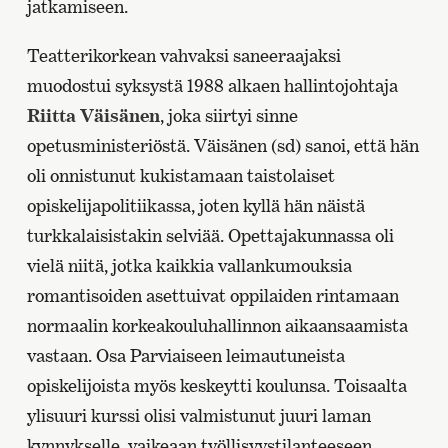
jatkamiseen.
Teatterikorkean vahvaksi saneeraajaksi
muodostui syksystä 1988 alkaen hallintojohtaja
Riitta Väisänen
, joka siirtyi sinne
opetusministeriöstä. Väisänen (sd) sanoi, että hän
oli onnistunut kukistamaan taistolaiset
opiskelijapolitiikassa, joten kyllä hän näistä
turkkalaisistakin selviää. Opettajakunnassa oli
vielä niitä, jotka kaikkia vallankumouksia
romantisoiden asettuivat oppilaiden rintamaan
normaalin korkeakouluhallinnon aikaansaamista
vastaan. Osa Parviaiseen leimautuneista
opiskelijoista myös keskeytti koulunsa. Toisaalta
ylisuuri kurssi olisi valmistunut juuri laman
kynnykselle, vaikeaan työllisyystilanteeseen.