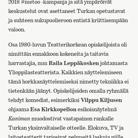
2018 #metoo -kampanja ja sitä ympäröivät
keskustelut ovat asettaneet Turkan opetustavat
ja suhteen sukupuolieroon entistä kriittisempään
valoon.
Osa 1980-luvun Teatterikorkean opiskelijoista oli
nimittäin ennakkoon kokeneita ja taitavia
harrastajia, mm
Raila Leppäkosken
johtamasta
Ylioppilasteatterista. Kaikkien näyttelemiseen
tämä horkkanäyttelemiseksi nimetty tekniikka ei
tietenkään jäänyt. Opiskelijoiden omalla ryhmällä
tehdyt komediat, esimerkiksi
Vilppu Kiljusen
ohjaama
Esa Kirkkopellon
esikoisnäytelmä
Kaniman
muodostivat vastapainon rankalle
Turkan yksinvaltaiselle otteelle. Elokuva, TV ja
laitosteatterit tarjosivat pehmeitä laskuja niille,