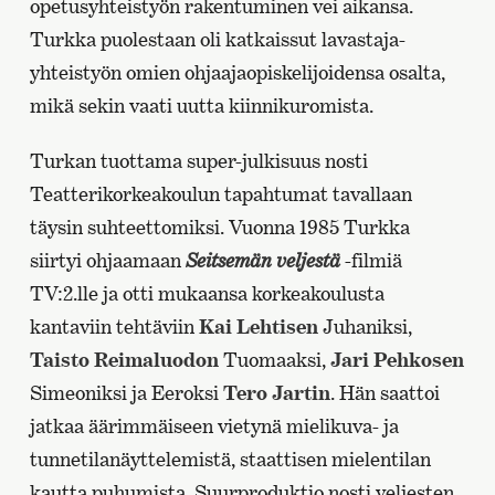
opetusyhteistyön rakentuminen vei aikansa.
Turkka puolestaan oli katkaissut lavastaja-
yhteistyön omien ohjaajaopiskelijoidensa osalta,
mikä sekin vaati uutta kiinnikuromista.
Turkan tuottama super-julkisuus nosti
Teatterikorkeakoulun tapahtumat tavallaan
täysin suhteettomiksi. Vuonna 1985 Turkka
siirtyi ohjaamaan
Seitsemän veljestä
-filmiä
TV:2.lle ja otti mukaansa korkeakoulusta
kantaviin tehtäviin
Kai Lehtisen
Juhaniksi,
Taisto Reimaluodon
Tuomaaksi,
Jari Pehkosen
Simeoniksi ja Eeroksi
Tero Jartin
. Hän saattoi
jatkaa äärimmäiseen vietynä mielikuva- ja
tunnetilanäyttelemistä, staattisen mielentilan
kautta puhumista. Suurproduktio nosti veljesten