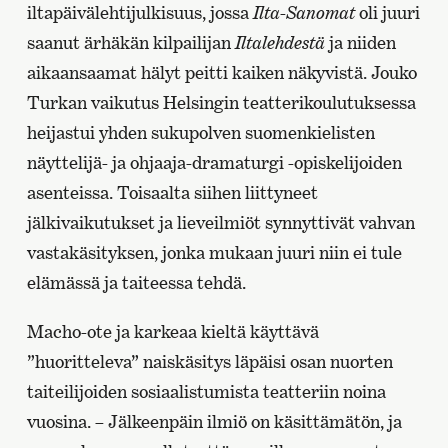
iltapäivälehtijulkisuus, jossa
Ilta-Sanomat
oli juuri
saanut ärhäkän kilpailijan
Iltalehdestä
ja niiden
aikaansaamat hälyt peitti kaiken näkyvistä. Jouko
Turkan vaikutus Helsingin teatterikoulutuksessa
heijastui yhden sukupolven suomenkielisten
näyttelijä- ja ohjaaja-dramaturgi -opiskelijoiden
asenteissa. Toisaalta siihen liittyneet
jälkivaikutukset ja lieveilmiöt synnyttivät vahvan
vastakäsityksen, jonka mukaan juuri niin ei tule
elämässä ja taiteessa tehdä.
Macho-ote ja karkeaa kieltä käyttävä
”huoritteleva” naiskäsitys läpäisi osan nuorten
taiteilijoiden sosiaalistumista teatteriin noina
vuosina. – Jälkeenpäin ilmiö on käsittämätön, ja