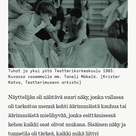
Tuhat ja yksi yötä Teatterikorkeakoulu 1983.
Kuvassa vasemmalla mm. Taneli Mäkelä. [Krister
Katva, Teatterimuseon arkisto]
Näyttelijän oli nähtävä suuri näky, jonka vallassa
oli tarkoitus mennä kohti äärimmäistä kauhua tai
äärimmäistä mielihyvää, jonka esittämisessä
kehon kaikki osat olivat mukana. Sisäinen näky ja
tunnetila oli tärkeä, kaikki mikä liittyi