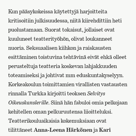
Kun pääsykokeissa käytettyjä harjoitteita
kritisoitiin julkisuudessa, niitä kiirehdittiin heti
puolustamaan. Suorat tokaisut, jollaiset ovat
kuuluneet teatterityöhön, olivat loukanneet
nuoria. Seksuaalisen kiihkon ja raiskausten
esittäminen toistuvina tehtävinä eivät ehkä olleet
perusteltuja teatteria koskevan lahjakkuuden
toteamiseksi ja johtivat mm eduskuntakyselyyn.
Korkeakoulun toimittamien virallisten vastausten
rinnalla Turkka kirjoitti teoksen
Selvitys
Oikeuskanslerille
. Siinä hän fabuloi omia pelkojaan
kehitellen oman pelkuruutensa liioitteluksi.
Teatterikouluaikaisia kokemuksiaan ovat
tilittäneet
Anna-Leena Härkönen
ja
Kari