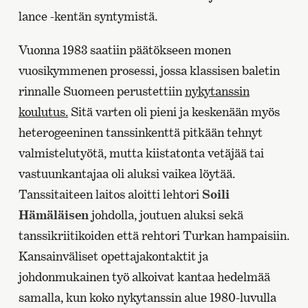
lance -kentän syntymistä.
Vuonna 1983 saatiin päätökseen monen
vuosikymmenen prosessi, jossa klassisen baletin
rinnalle Suomeen perustettiin
nykytanssin
koulutus.
Sitä varten oli pieni ja keskenään myös
heterogeeninen tanssinkenttä pitkään tehnyt
valmistelutyötä, mutta kiistatonta vetäjää tai
vastuunkantajaa oli aluksi vaikea löytää.
Tanssitaiteen laitos aloitti lehtori
Soili
Hämäläisen
johdolla, joutuen aluksi sekä
tanssikriitikoiden että rehtori Turkan hampaisiin.
Kansainväliset opettajakontaktit ja
johdonmukainen työ alkoivat kantaa hedelmää
samalla, kun koko nykytanssin alue 1980-luvulla