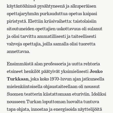
käytäntöihinsä pysähtyneenä ja alkuperäisen
opettajaryhmän purkauduttua opetus kaipasi
piristystä. Elettiin kriisivaihetta: taistolaisiin
sitoutuneiden opettajien uskottavuus oli sulanut
ja olisi tarvittu ammatillisesti ja taiteellisesti
vahvoja opettajia, joilla samalla olisi tuoretta
annettavaa.
Ensimmäistä alan professoria ja uutta rehtoria
etsineet henkilöt päätyivät yksimielisesti
Jouko
Turkkaan
, joka koko 1970-luvun ajan jatkuneella
mielenkiintoisella ohjaustaiteellaan oli noussut
Suomen teatterin kiistattomaan eturiviin. Idoliksi
nousseen Turkan loputtoman luovalta tuntuva
tapa ohjata, innostaa ja energisoida näyttelijöitä