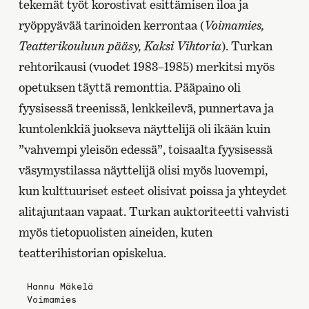
tekemät työt korostivat esittämisen iloa ja
ryöppyävää tarinoiden kerrontaa (
Voimamies,
Teatterikouluun pääsy, Kaksi Vihtoria
). Turkan
rehtorikausi (vuodet 1983–1985) merkitsi myös
opetuksen täyttä remonttia. Pääpaino oli
fyysisessä treenissä, lenkkeilevä, punnertava ja
kuntolenkkiä juokseva näyttelijä oli ikään kuin
”vahvempi yleisön edessä”, toisaalta fyysisessä
väsymystilassa näyttelijä olisi myös luovempi,
kun kulttuuriset esteet olisivat poissa ja yhteydet
alitajuntaan vapaat. Turkan auktoriteetti vahvisti
myös tietopuolisten aineiden, kuten
teatterihistorian opiskelua.
Hannu Mäkelä
Voimamies