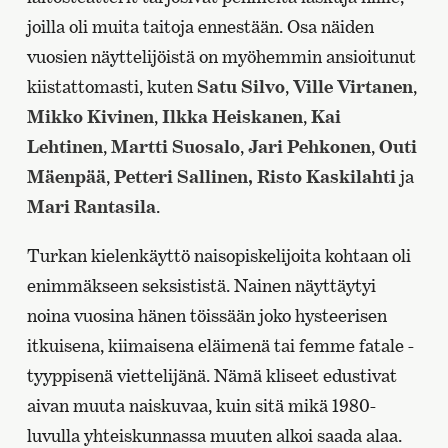
joilla oli muita taitoja ennestään. Osa näiden
vuosien näyttelijöistä on myöhemmin ansioitunut
kiistattomasti, kuten
Satu Silvo
,
Ville Virtanen
,
Mikko Kivinen
,
Ilkka Heiskanen
,
Kai
Lehtinen
,
Martti Suosalo
,
Jari Pehkonen
,
Outi
Mäenpää
,
Petteri Sallinen,
Risto Kaskilahti
ja
Mari Rantasila
.
Turkan kielenkäyttö naisopiskelijoita kohtaan oli
enimmäkseen seksististä. Nainen näyttäytyi
noina vuosina hänen töissään joko hysteerisen
itkuisena, kiimaisena eläimenä tai femme fatale -
tyyppisenä viettelijänä. Nämä kliseet edustivat
aivan muuta naiskuvaa, kuin sitä mikä 1980-
luvulla yhteiskunnassa muuten alkoi saada alaa.