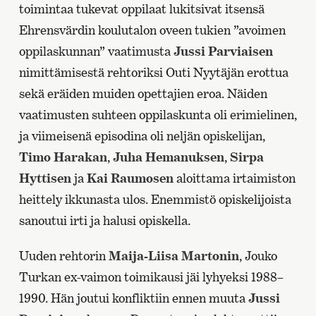
toimintaa tukevat oppilaat lukitsivat itsensä
Ehrensvärdin koulutalon oveen tukien ”avoimen
oppilaskunnan” vaatimusta
Jussi Parviaisen
nimittämisestä rehtoriksi Outi Nyytäjän erottua
sekä eräiden muiden opettajien eroa. Näiden
vaatimusten suhteen oppilaskunta oli erimielinen,
ja viimeisenä episodina oli neljän opiskelijan,
Timo Harakan
,
Juha Hemanuksen
,
Sirpa
Hyttisen
ja
Kai Raumosen
aloittama irtaimiston
heittely ikkunasta ulos. Enemmistö opiskelijoista
sanoutui irti ja halusi opiskella.
Uuden rehtorin
Maija-Liisa Martonin
, Jouko
Turkan ex-vaimon toimikausi jäi lyhyeksi 1988–
1990. Hän joutui konfliktiin ennen muuta
Jussi