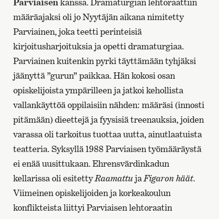
Parviaisen
kanssa. Dramaturgian lehtoraattiin
määräajaksi oli jo Nyytäjän aikana nimitetty
Parviainen, joka teetti perinteisiä
kirjoitusharjoituksia ja opetti dramaturgiaa.
Parviainen kuitenkin pyrki täyttämään tyhjäksi
jäänyttä ”gurun” paikkaa. Hän kokosi osan
opiskelijoista ympärilleen ja jatkoi kehollista
vallankäyttöä oppilaisiin nähden: määräsi (innosti
pitämään) dieettejä ja fyysisiä treenauksia, joiden
varassa oli tarkoitus tuottaa uutta, ainutlaatuista
teatteria. Syksyllä 1988 Parviaisen työmääräystä
ei enää uusittukaan. Ehrensvärdinkadun
kellarissa oli esitetty
Raamattu
ja
Figaron häät
.
Viimeinen opiskelijoiden ja korkeakoulun
konflikteista liittyi Parviaisen lehtoraatin