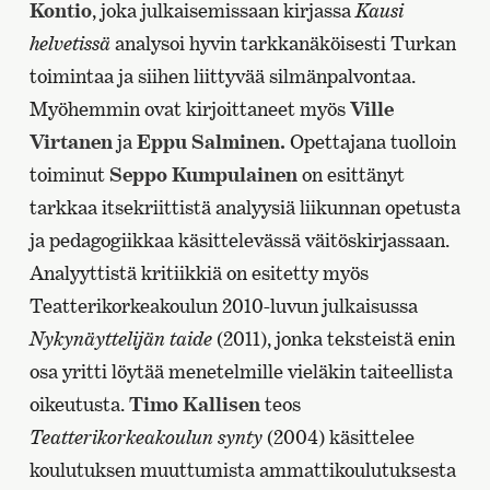
Kontio
, joka julkaisemissaan kirjassa
Kausi
helvetissä
analysoi hyvin tarkkanäköisesti Turkan
toimintaa ja siihen liittyvää silmänpalvontaa.
Myöhemmin ovat kirjoittaneet myös
Ville
Virtanen
ja
Eppu Salminen.
Opettajana tuolloin
toiminut
Seppo Kumpulainen
on esittänyt
tarkkaa itsekriittistä analyysiä liikunnan opetusta
ja pedagogiikkaa käsittelevässä väitöskirjassaan.
Analyyttistä kritiikkiä on esitetty myös
Teatterikorkeakoulun 2010-luvun julkaisussa
Nykynäyttelijän taide
(2011), jonka teksteistä enin
osa yritti löytää menetelmille vieläkin taiteellista
oikeutusta.
Timo Kallisen
teos
Teatterikorkeakoulun synty
(2004) käsittelee
koulutuksen muuttumista ammattikoulutuksesta