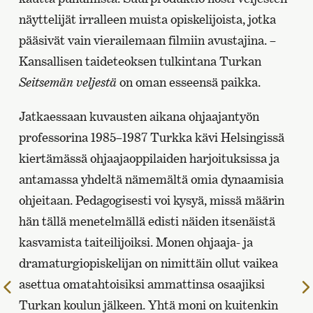
näyttelijät irralleen muista opiskelijoista, jotka
pääsivät vain vierailemaan filmiin avustajina. –
Kansallisen taideteoksen tulkintana Turkan
Seitsemän veljestä
on oman esseensä paikka.
Jatkaessaan kuvausten aikana ohjaajantyön
professorina 1985–1987 Turkka kävi Helsingissä
kiertämässä ohjaajaoppilaiden harjoituksissa ja
antamassa yhdeltä nämemältä omia dynaamisia
ohjeitaan. Pedagogisesti voi kysyä, missä määrin
hän tällä menetelmällä edisti näiden itsenäistä
kasvamista taiteilijoiksi. Monen ohjaaja- ja
dramaturgiopiskelijan on nimittäin ollut vaikea
asettua omatahtoisiksi ammattinsa osaajiksi
Edelliselle
sivulle
Turkan koulun jälkeen. Yhtä moni on kuitenkin