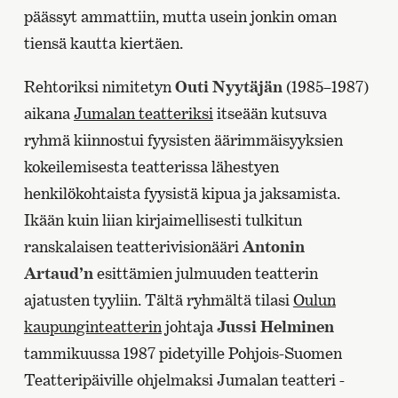
päässyt ammattiin, mutta usein jonkin oman
tiensä kautta kiertäen.
Rehtoriksi nimitetyn
Outi Nyytäjän
(1985–1987)
aikana
Jumalan teatteriksi
itseään kutsuva
ryhmä kiinnostui fyysisten äärimmäisyyksien
kokeilemisesta teatterissa lähestyen
henkilökohtaista fyysistä kipua ja jaksamista.
Ikään kuin liian kirjaimellisesti tulkitun
ranskalaisen teatterivisionääri
Antonin
Artaud’n
esittämien julmuuden teatterin
ajatusten tyyliin. Tältä ryhmältä tilasi
Oulun
kaupunginteatterin
johtaja
Jussi Helminen
tammikuussa 1987 pidetyille Pohjois-Suomen
Teatteripäiville ohjelmaksi Jumalan teatteri -