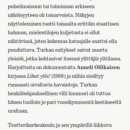
puheilmaisuun tai toiminnan arkiseen
näköisyyteen oli toisarvoista. Näkyjen
näytteleminen tuotti toisaalta erittäin staattisen
hahmon, mielentilojen kuljetusta ei ollut
nähtävissä, joten kokemus katsojalle saattoi olla
puuduttava. Turkan esitykset saivat nuorta
yleisöä, jotka kohtasivat itsensä ylittäjiä ylitilassa.
Harjoitteita on dokumentoitu
Anneli Ollikaisen
kirjassa
Lihat ylös!
(1988) ja niihin sisältyy
runsaasti oivaltavia havaintoja. Turkan
henkilöohjauksellinen villi huumori oli tuttua
hänen tuolloin jo pari vuosikymmentä kestäneeltä
uraltaan.
Teatterikorkeakoulu ja sen ympärillä liikkuva