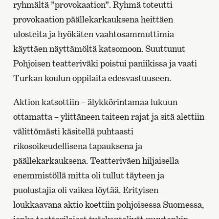
ryhmältä ”provokaation”. Ryhmä toteutti
provokaation päällekarkauksena heittäen
ulosteita ja hyökäten vaahtosammuttimia
käyttäen näyttämöltä katsomoon. Suuttunut
Pohjoisen teatteriväki poistui paniikissa ja vaati
Turkan koulun oppilaita edesvastuuseen.
Aktion katsottiin – älykkörintamaa lukuun
ottamatta – ylittäneen taiteen rajat ja sitä alettiin
välittömästi käsitellä puhtaasti
rikosoikeudellisena tapauksena ja
päällekarkauksena. Teatteriväen hiljaisella
enemmistöllä mitta oli tullut täyteen ja
puolustajia oli vaikea löytää. Erityisen
loukkaavana aktio koettiin pohjoisessa Suomessa,