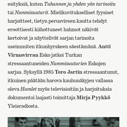
esityksiä, kuten
Tuhannen ja yhden yön tarinoita
tai
Nummisuutarit
. Mielikuvitukselliset fyysiset
harjoitteet, tietyn perusvireen kautta tehdyt
eroottisesti kiihottuneet hahmot näkivät
kertoivat ja näyttelivät sarjan tarinoita
useimmiten itkunhyrskeen säestämänä.
Antti
Virmavirran
Esko jatkoi Turkan
stressaantuneiden
Nummisuutarien
Eskojen
sarjaa. Syksyllä 1985
Tero Jartin
stressaantunut,
itkuinen päätään harova kauhunäkyjen vallassa
oleva
Hamlet
myös televisioitiin ja harjoituksia
dokumentoi laajasti toimittaja
Mirja Pyykkö
Yleisradiosta.