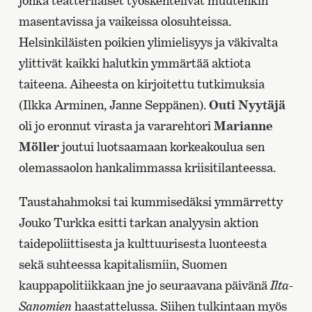
jonka teatterilaiset työskentelivät muutenkin
masentavissa ja vaikeissa olosuhteissa.
Helsinkiläisten poikien ylimielisyys ja väkivalta
ylittivät kaikki halutkin ymmärtää aktiota
taiteena. Aiheesta on kirjoitettu tutkimuksia
(Ilkka Arminen, Janne Seppänen).
Outi Nyytäjä
oli jo eronnut virasta ja vararehtori
Marianne
Möller
joutui luotsaamaan korkeakoulua sen
olemassaolon hankalimmassa kriisitilanteessa.
Taustahahmoksi tai kummisedäksi ymmärretty
Jouko Turkka esitti tarkan analyysin aktion
taidepoliittisesta ja kulttuurisesta luonteesta
sekä suhteessa kapitalismiin, Suomen
kauppapolitiikkaan jne jo seuraavana päivänä
Ilta-
Sanomien
haastattelussa. Siihen tulkintaan myös