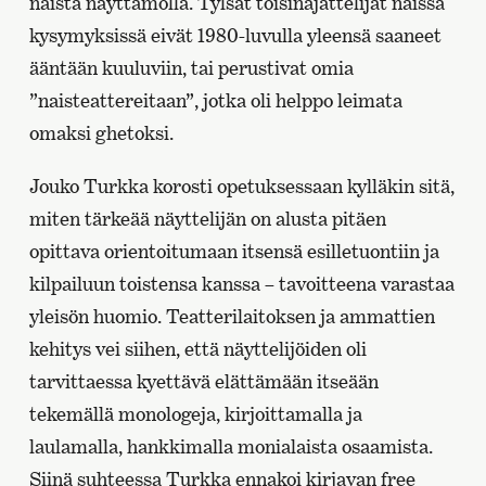
naista näyttämöllä. Tylsät toisinajattelijat näissä
kysymyksissä eivät 1980-luvulla yleensä saaneet
ääntään kuuluviin, tai perustivat omia
”naisteattereitaan”, jotka oli helppo leimata
omaksi ghetoksi.
Jouko Turkka korosti opetuksessaan kylläkin sitä,
miten tärkeää näyttelijän on alusta pitäen
opittava orientoitumaan itsensä esilletuontiin ja
kilpailuun toistensa kanssa – tavoitteena varastaa
yleisön huomio. Teatterilaitoksen ja ammattien
kehitys vei siihen, että näyttelijöiden oli
tarvittaessa kyettävä elättämään itseään
tekemällä monologeja, kirjoittamalla ja
laulamalla, hankkimalla monialaista osaamista.
Siinä suhteessa Turkka ennakoi kirjavan free