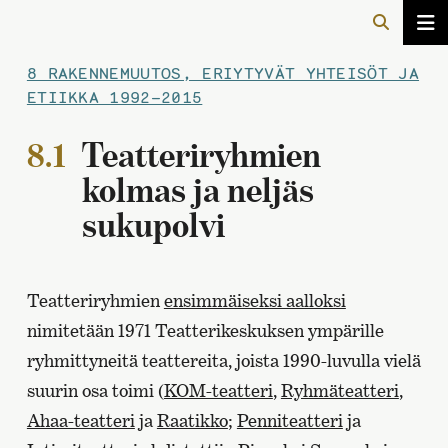
8 RAKENNEMUUTOS, ERIYTYVÄT YHTEISÖT JA
ETIIKKA 1992–2015
8.1
Teatteriryhmien
kolmas ja neljäs
sukupolvi
Teatteriryhmien
ensimmäiseksi aalloksi
nimitetään 1971 Teatterikeskuksen ympärille
ryhmittyneitä teattereita, joista 1990-luvulla vielä
suurin osa toimi (
KOM-teatteri
,
Ryhmäteatteri
,
Ahaa-teatteri
ja
Raatikko
;
Penniteatteri
ja