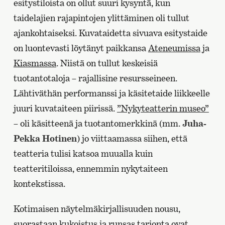
esitystiloista on ollut suuri kysyntä, kun
taidelajien rajapintojen ylittäminen oli tullut
ajankohtaiseksi. Kuvataidetta sivuava esitystaide
on luontevasti löytänyt paikkansa
Ateneumissa
ja
Kiasmassa
. Niistä on tullut keskeisiä
tuotantotaloja – rajallisine resursseineen.
Lähtiväthän performanssi ja käsitetaide liikkeelle
juuri kuvataiteen piirissä.
”Nykyteatterin museo”
– oli käsitteenä ja tuotantomerkkinä (mm.
Juha-
Pekka Hotinen
) jo viittaamassa siihen, että
teatteria tulisi katsoa muualla kuin
teatteritiloissa, ennemmin nykytaiteen
kontekstissa.
Kotimaisen näytelmäkirjallisuuden nousu,
suorastaan kukoistus ja runsas tarjonta ovat