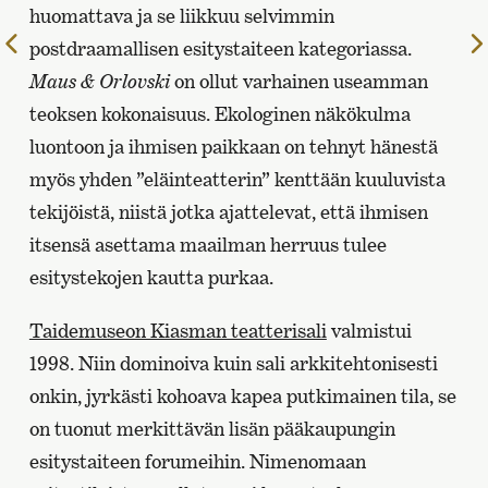
huomattava ja se liikkuu selvimmin
Edelliselle
postdraamallisen esitystaiteen kategoriassa.
sivulle
Maus & Orlovski
on ollut varhainen useamman
teoksen kokonaisuus. Ekologinen näkökulma
luontoon ja ihmisen paikkaan on tehnyt hänestä
myös yhden ”eläinteatterin” kenttään kuuluvista
tekijöistä, niistä jotka ajattelevat, että ihmisen
itsensä asettama maailman herruus tulee
esitystekojen kautta purkaa.
Taidemuseon Kiasman teatterisali
valmistui
1998. Niin dominoiva kuin sali arkkitehtonisesti
onkin, jyrkästi kohoava kapea putkimainen tila, se
on tuonut merkittävän lisän pääkaupungin
esitystaiteen forumeihin. Nimenomaan