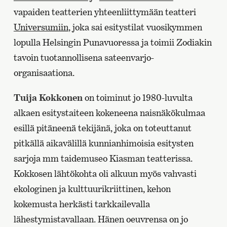
vapaiden teatterien yhteenliittymään teatteri
Universumiin
, joka sai esitystilat vuosikymmen
lopulla Helsingin Punavuoressa ja toimii Zodiakin
tavoin tuotannollisena sateenvarjo-
organisaationa.
Tuija Kokkonen
on toiminut jo 1980-luvulta
alkaen esitystaiteen kokeneena naisnäkökulmaa
esillä pitäneenä tekijänä, joka on toteuttanut
pitkällä aikavälillä kunnianhimoisia esitysten
sarjoja mm taidemuseo Kiasman teatterissa.
Kokkosen lähtökohta oli alkuun myös vahvasti
ekologinen ja kulttuurikriittinen, kehon
kokemusta herkästi tarkkailevalla
lähestymistavallaan. Hänen oeuvrensa on jo