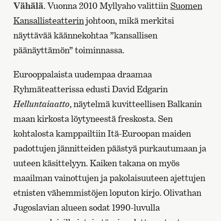
Vähälä
. Vuonna 2010 Myllyaho valittiin
Suomen
Kansallisteatterin
johtoon, mikä merkitsi
näyttävää käännekohtaa ”kansallisen
päänäyttämön” toiminnassa.
Eurooppalaista uudempaa draamaa
Ryhmäteatterissa edusti David Edgarin
Helluntaiaatto
, näytelmä kuvitteellisen Balkanin
maan kirkosta löytyneestä freskosta. Sen
kohtalosta kamppailtiin Itä-Euroopan maiden
padottujen jännitteiden päästyä purkautumaan ja
uuteen käsittelyyn. Kaiken takana on myös
maailman vainottujen ja pakolaisuuteen ajettujen
etnisten vähemmistöjen loputon kirjo. Olivathan
Jugoslavian alueen sodat 1990-luvulla