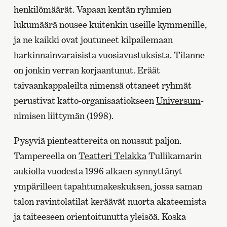
henkilömäärät. Vapaan kentän ryhmien
lukumäärä nousee kuitenkin useille kymmenille,
ja ne kaikki ovat joutuneet kilpailemaan
harkinnainvaraisista vuosiavustuksista. Tilanne
on jonkin verran korjaantunut. Eräät
taivaankappaleilta nimensä ottaneet ryhmät
perustivat katto-organisaatiokseen
Universum
-
nimisen liittymän (1998).
Pysyviä pienteattereita on noussut paljon.
Tampereella on
Teatteri Telakka
Tullikamarin
aukiolla vuodesta 1996 alkaen synnyttänyt
ympärilleen tapahtumakeskuksen, jossa saman
talon ravintolatilat keräävät nuorta akateemista
ja taiteeseen orientoitunutta yleisöä. Koska