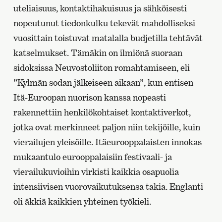
uteliaisuus, kontaktihakuisuus ja sähköisesti
nopeutunut tiedonkulku tekevät mahdolliseksi
vuosittain toistuvat matalalla budjetilla tehtävät
katselmukset. Tämäkin on ilmiönä suoraan
sidoksissa Neuvostoliiton romahtamiseen, eli
”Kylmän sodan jälkeiseen aikaan”, kun entisen
Itä-Euroopan nuorison kanssa nopeasti
rakennettiin henkilökohtaiset kontaktiverkot,
jotka ovat merkinneet paljon niin tekijöille, kuin
vierailujen yleisöille. Itäeurooppalaisten innokas
mukaantulo eurooppalaisiin festivaali- ja
vierailukuvioihin virkisti kaikkia osapuolia
intensiivisen vuorovaikutuksensa takia. Englanti
oli äkkiä kaikkien yhteinen työkieli.