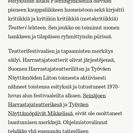
esityksiään aluksi Fleminginkadulla olevaan
pieneen kauppaliikkeen huoneistoon sekä kirjoitti
kritiikkiä ja kritiikin kritiikkiä (metakritiikkiä)
Teatteri
-lehteen. Sen joukko on toiminut monen
hankkeen ja tilapäisen ryhmittymän piirissä.
Teatterifestivaalien ja tapaamisten merkitys
säilyi. Harrastajateatterit olivat järjestöjensä,
Suomen Harrastajateatteriliiton ja Työväen
Näyttämöiden Liiton toimesta aktiivisesti
nähneet toistensa esityksiä ja tutustuneet 1970-
luvun alun festivaaleilta alkaen.
Seinäjoen
Harrastajateatterikesä
ja
Työväen
Näyttämöpäivät Mikkelissä
, eivät ole osoittaneet
laantumisen merkkejä. Ohjelmistovalinnat
tehdään yhä enemmän taiteellisen