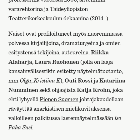
vararehtorina ja Taideyliopiston
Teatterikorkeakoulun dekaanina (2014–).
Naiset ovat profiloituneet myös nuoremmassa
polvessa kirjailijoina, dramaturgeina ja omien
esitystensä tekijöinä, auteureina.
Riikka
Alaharja
,
Laura Ruohonen
(jolla on laaja
kansainvälisestikin esitetty näytelmätuotanto,
mm
Olga
,
Kristiina K
),
Outi Rossi
ja
Katariina
Numminen
sekä ohjaajista
Katja Krohn
, joka
ehti lyhyellä
Pienen Suomen
johtajakaudellaan
räväyttää anarkistisen mielikuvituksensa
valloilleen palkitussa lastennäytelmässään
Iso
Paha Susi.