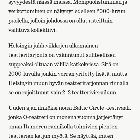
syvyydestä näissä maissa. Monipuolistuminen ja
verkottuminen on näkynyt edelleen 2000-luvun
puolella, jolloin johdossa on ollut asteittain
vaihtuva kollektiivi.
Helsingin juhlaviikkojen
ulkomainen
teatteritarjonta on vakiintunut suhteellisen
suppeaksi oltuaan välillä katkoksissa. Sitä on
2000-luvulla jonkin verran yritetty lisätä, mutta
Helsingin muun hyvän teatteritarjonnan rinnalla
se on rajoittunut vain 2–3 teatterivierailuun.
Uuden ajan ilmiöksi nousi
Baltic Circle -festivaali
,
jonka Q-teatteri on monena vuonna järjestänyt
oman Itämeren rannikolla toimivien pienten
teatterien ketjun myötä. Se näyttää, miten