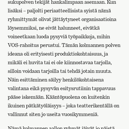
sukupolven tekijät hankalimpaan asemaan. Kun
lisäksi – paljolti periaatteellisista syistä nämä
ryhmittymät olivat jättäytyneet organisaatioina
löysemmiksi, ne eivät halunneet, eivätkä
voineetkaan luoda pysyviä työpaikkoja, mihin
VOS-rahoitus perustui. Tämän kolmannen polven
ideana oli erityisesti produktiokohtaisuus, ja
mikäli ei huvita tai ei ole kiinnostavaa tarjolla,
silloin voidaan tarjoilla tai tehdä jotain muuta.
Näin esittäminen säilyy henkilökohtaisena
valintana eikä pysyvän esitysrutiinin tappavuus
pääse iskemään. Kääntöpuolena on kuitenkin
ikuinen pätkätyöläisyys – joka teatterikentällä on
vallinnut siten jo useita vuosikymmeniä.
Nämä kolmannen aallon ryhmät jäivät jo näistä