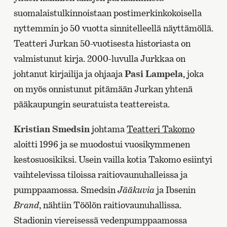
suomalaistulkinnoistaan postimerkinkokoisella
nyttemmin jo 50 vuotta sinnitelleellä näyttämöllä.
Teatteri Jurkan 50-vuotisesta historiasta on
valmistunut kirja. 2000-luvulla Jurkkaa on
johtanut kirjailija ja ohjaaja
Pasi Lampela
, joka
on myös onnistunut pitämään Jurkan yhtenä
pääkaupungin seuratuista teattereista.
Kristian Smedsin
johtama
Teatteri Takomo
aloitti 1996 ja se muodostui vuosikymmenen
kestosuosikiksi. Usein vailla kotia Takomo esiintyi
vaihtelevissa tiloissa raitiovaunuhalleissa ja
pumppaamossa. Smedsin
Jääkuvia
ja Ibsenin
Brand
, nähtiin Töölön raitiovaunuhallissa.
Stadionin viereisessä vedenpumppaamossa