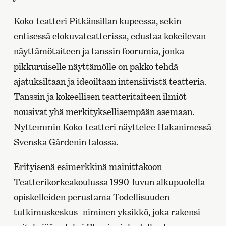
Koko-teatteri
Pitkänsillan kupeessa, sekin
entisessä elokuvateatterissa, edustaa kokeilevan
näyttämötaiteen ja tanssin foorumia, jonka
pikkuruiselle näyttämölle on pakko tehdä
ajatuksiltaan ja ideoiltaan intensiivistä teatteria.
Tanssin ja kokeellisen teatteritaiteen ilmiöt
nousivat yhä merkityksellisempään asemaan.
Nyttemmin Koko-teatteri näyttelee Hakanimessä
Svenska Gårdenin talossa.
Erityisenä esimerkkinä mainittakoon
Teatterikorkeakoulussa 1990-luvun alkupuolella
opiskelleiden perustama
Todellisuuden
tutkimuskeskus
-niminen yksikkö, joka rakensi