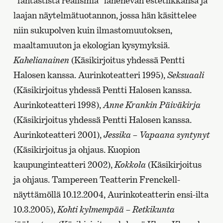
”fantastista realismia” lähenevän estetiikkansa ja
laajan näytelmätuotannon, jossa hän käsittelee
niin sukupolven kuin ilmastomuutoksen,
maaltamuuton ja ekologian kysymyksiä.
Kahelianainen
(Käsikirjoitus yhdessä Pentti
Halosen kanssa. Aurinkoteatteri 1995),
Seksuaali
(Käsikirjoitus yhdessä Pentti Halosen kanssa.
Aurinkoteatteri 1998),
Anne Krankin Päiväkirja
(Käsikirjoitus yhdessä Pentti Halosen kanssa.
Aurinkoteatteri 2001),
Jessika – Vapaana syntynyt
(Käsikirjoitus ja ohjaus. Kuopion
kaupunginteatteri 2002),
Kokkola
(Käsikirjoitus
ja ohjaus. Tampereen Teatterin Frenckell-
näyttämöllä 10.12.2004, Aurinkoteatterin ensi-ilta
10.3.2005),
Kohti kylmempää – Retkikunta