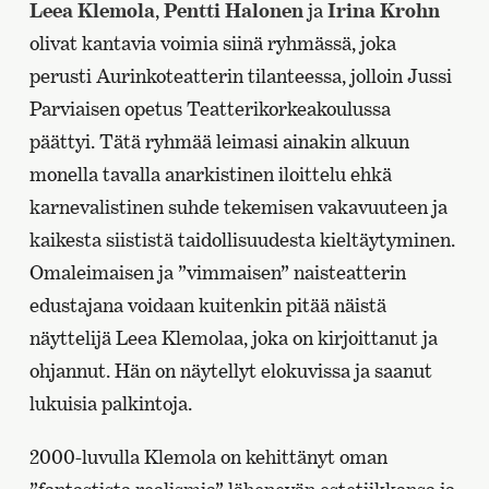
Leea Klemola
,
Pentti Halonen
ja
Irina Krohn
olivat kantavia voimia siinä ryhmässä, joka
perusti Aurinkoteatterin tilanteessa, jolloin Jussi
Parviaisen opetus Teatterikorkeakoulussa
päättyi. Tätä ryhmää leimasi ainakin alkuun
monella tavalla anarkistinen iloittelu ehkä
karnevalistinen suhde tekemisen vakavuuteen ja
kaikesta siististä taidollisuudesta kieltäytyminen.
Omaleimaisen ja ”vimmaisen” naisteatterin
edustajana voidaan kuitenkin pitää näistä
näyttelijä Leea Klemolaa, joka on kirjoittanut ja
ohjannut. Hän on näytellyt elokuvissa ja saanut
lukuisia palkintoja.
2000-luvulla Klemola on kehittänyt oman