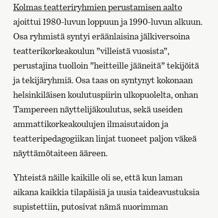
Kolmas teatteriryhmien perustamisen aalto
ajoittui 1980-luvun loppuun ja 1990-luvun alkuun.
Osa ryhmistä syntyi eräänlaisina jälkiversoina
teatterikorkeakoulun ”villeistä vuosista”,
perustajina tuolloin ”heitteille jääneitä” tekijöitä
ja tekijäryhmiä. Osa taas on syntynyt kokonaan
helsinkiläisen koulutuspiirin ulkopuolelta, onhan
Tampereen näyttelijäkoulutus, sekä useiden
ammattikorkeakoulujen ilmaisutaidon ja
teatteripedagogiikan linjat tuoneet paljon väkeä
näyttämötaiteen ääreen.
Yhteistä näille kaikille oli se, että kun laman
aikana kaikkia tilapäisiä ja uusia taideavustuksia
supistettiin, putosivat nämä nuorimman