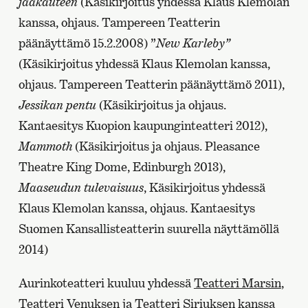
jääkauteen
(Käsikirjoitus yhdessä Klaus Klemolan
kanssa, ohjaus. Tampereen Teatterin
päänäyttämö 15.2.2008) ”
New Karleby”
(Käsikirjoitus yhdessä Klaus Klemolan kanssa,
ohjaus. Tampereen Teatterin päänäyttämö 2011),
Jessikan pentu
(Käsikirjoitus ja ohjaus.
Kantaesitys Kuopion kaupunginteatteri 2012),
Mammoth
(Käsikirjoitus ja ohjaus. Pleasance
Theatre King Dome, Edinburgh 2013),
Maaseudun tulevaisuus
, Käsikirjoitus yhdessä
Klaus Klemolan kanssa, ohjaus. Kantaesitys
Suomen Kansallisteatterin suurella näyttämöllä
2014)
Aurinkoteatteri kuuluu yhdessä
Teatteri Marsin
,
Teatteri Venuksen
ja
Teatteri Siriuksen
kanssa