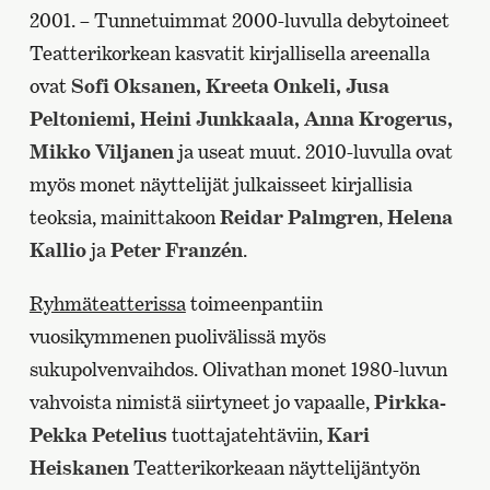
2001. – Tunnetuimmat 2000-luvulla debytoineet
Teatterikorkean kasvatit kirjallisella areenalla
ovat
Sofi Oksanen, Kreeta Onkeli, Jusa
Peltoniemi, Heini Junkkaala, Anna Krogerus,
Mikko Viljanen
ja useat muut. 2010-luvulla ovat
myös monet näyttelijät julkaisseet kirjallisia
teoksia, mainittakoon
Reidar Palmgren
,
Helena
Kallio
ja
Peter Franzén
.
Ryhmäteatterissa
toimeenpantiin
vuosikymmenen puolivälissä myös
sukupolvenvaihdos. Olivathan monet 1980-luvun
vahvoista nimistä siirtyneet jo vapaalle,
Pirkka-
Pekka Petelius
tuottajatehtäviin,
Kari
Heiskanen
Teatterikorkeaan näyttelijäntyön