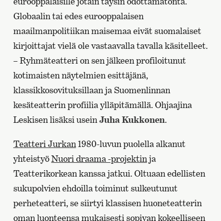
eurooppalaisille jotain täysin odottamatonta.
Globaalin tai edes eurooppalaisen
maailmanpolitiikan maisemaa eivät suomalaiset
kirjoittajat vielä ole vastaavalla tavalla käsitelleet.
– Ryhmäteatteri on sen jälkeen profiloitunut
kotimaisten näytelmien esittäjänä,
klassikkosovituksillaan ja Suomenlinnan
kesäteatterin profiilia ylläpitämällä. Ohjaajina
Leskisen lisäksi usein
Juha Kukkonen
.
Teatteri Jurkan
1980-luvun puolella alkanut
yhteistyö
Nuori draama -projektin
ja
Teatterikorkean kanssa jatkui. Oltuaan edellisten
sukupolvien ehdoilla toiminut sulkeutunut
perheteatteri, se siirtyi klassisen huoneteatterin
oman luonteensa mukaisesti sopivan kokeelliseen