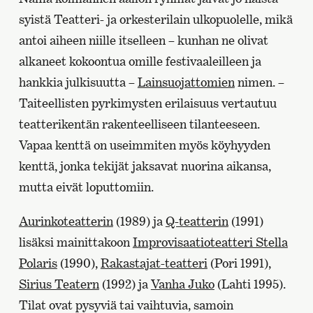
syistä Teatteri- ja orkesterilain ulkopuolelle, mikä
antoi aiheen niille itselleen – kunhan ne olivat
alkaneet kokoontua omille festivaaleilleen ja
hankkia julkisuutta –
Lainsuojattomien
nimen. –
Taiteellisten pyrkimysten erilaisuus vertautuu
teatterikentän rakenteelliseen tilanteeseen.
Vapaa kenttä on useimmiten myös köyhyyden
kenttä, jonka tekijät jaksavat nuorina aikansa,
mutta eivät loputtomiin.
Aurinkoteatterin
(1989) ja
Q-teatterin
(1991)
lisäksi mainittakoon
Improvisaatioteatteri Stella
Polaris
(1990),
Rakastajat-teatteri
(Pori 1991),
Sirius Teatern
(1992) ja
Vanha Juko
(Lahti 1995).
Tilat ovat pysyviä tai vaihtuvia, samoin