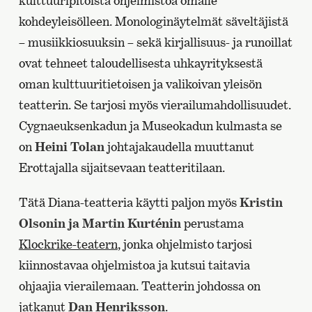
kulttuuripitoista ohjelmistoa omalle
kohdeyleisölleen. Monologinäytelmät säveltäjistä
– musiikkiosuuksin – sekä kirjallisuus- ja runoillat
ovat tehneet taloudellisesta uhkayrityksestä
oman kulttuuritietoisen ja valikoivan yleisön
teatterin. Se tarjosi myös vierailumahdollisuudet.
Cygnaeuksenkadun ja Museokadun kulmasta se
on
Heini Tolan
johtajakaudella muuttanut
Erottajalla sijaitsevaan teatteritilaan.
Tätä Diana-teatteria käytti paljon myös
Kristin
Olsonin ja Martin Kurténin
perustama
Klockrike-teatern
, jonka ohjelmisto tarjosi
kiinnostavaa ohjelmistoa ja kutsui taitavia
ohjaajia vierailemaan. Teatterin johdossa on
jatkanut
Dan Henriksson
.