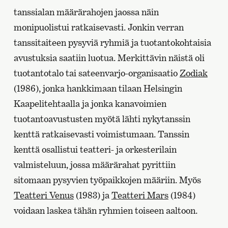
tanssialan määrärahojen jaossa näin
monipuolistui ratkaisevasti. Jonkin verran
tanssitaiteen pysyviä ryhmiä ja tuotantokohtaisia
avustuksia saatiin luotua. Merkittävin näistä oli
tuotantotalo tai sateenvarjo-organisaatio
Zodiak
(1986), jonka hankkimaan tilaan Helsingin
Kaapelitehtaalla ja jonka kanavoimien
tuotantoavustusten myötä lähti nykytanssin
kenttä ratkaisevasti voimistumaan. Tanssin
kenttä osallistui teatteri- ja orkesterilain
valmisteluun, jossa määrärahat pyrittiin
sitomaan pysyvien työpaikkojen määriin. Myös
Teatteri Venus
(1983) ja
Teatteri Mars
(1984)
voidaan laskea tähän ryhmien toiseen aaltoon.