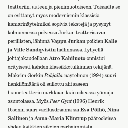
teatteriin, uuteen ja pienimuotoiseen. Toisaalta se
on esittänyt myös modernismin klassisia
kamarinäytelmiksi sopivia tekstejä ja pysynyt
kolmannessa polvessa Jurkan teatterisuvun
perillisten, lähinnä
Vappu Jurkan
poikien
Kalle
ja Ville Sandqvistin
hallinnassa. Lyhyellä
johtajakaudellaan
Atro Kahiluoto
onnistui
erityisesti kahden klassikkotulkinnan tekijänä.
Maksim Gorkin
Pohjalla
-näytelmän (1994) suuri
henkilömäärä oli sullottu ahtaaseen
huoneteatterin nurkkaan kuin oikeassa yömaja-
asuntolassa. Myös
Peer Gynt
(1996) Henrik
Ibsenin suuri vaellusdraama sai
Esa Pölhö
,
Nina
Sallinen
ja
Anna-Maria Klintrup
päärooleissa
yhden kaikkien aikojen parhaimmista