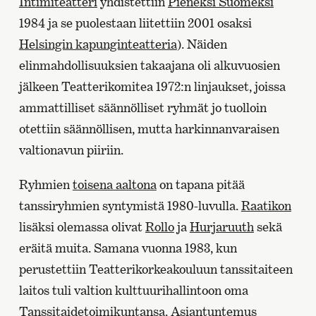
Intimiteatteri
yhdistettiin
Pieneksi Suomeksi
1984 ja se puolestaan liitettiin 2001 osaksi
Helsingin kapunginteatteria
). Näiden
elinmahdollisuuksien takaajana oli alkuvuosien
jälkeen Teatterikomitea 1972:n linjaukset, joissa
ammattilliset säännölliset ryhmät jo tuolloin
otettiin säännöllisen, mutta harkinnanvaraisen
valtionavun piiriin.
Ryhmien
toisena aaltona
on tapana pitää
tanssiryhmien syntymistä 1980-luvulla.
Raatikon
lisäksi olemassa olivat
Rollo
ja
Hurjaruuth
sekä
eräitä muita. Samana vuonna 1983, kun
perustettiin Teatterikorkeakouluun tanssitaiteen
laitos tuli valtion kulttuurihallintoon oma
Tanssitaidetoimikuntansa. Asiantuntemus