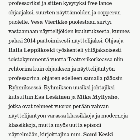
professoriksi ja sitten kysytyksi free lance
ohjaajaksi, suurten näyttämöiden ja oopperan
puolelle.
Vesa Vierikko
puolestaan siirtyi
vastaamaan näyttelijöiden koulutuksesta, kunnes
palasi 2014 päätoimisesti näyttelijäksi. Ohjaaja
Raila Leppäkoski
työskenteli yhtäjaksoisesti
toistakymmentä vuotta Teatterikorkeassa niin
rehtorina kuin ohjauksen ja näyttelijäntyön
professorina, ohjaten edelleen samalla pääosin
Ryhmiksessä. Ryhmiksen uusiksi johtajiksi
kutsuttiin
Esa Leskinen
ja
Mika Myllyaho
,
jotka ovat tehneet vuoron perään vahvan
näyttelijäntyön varassa klassikkoja ja moderneja
klassikkoja, mutta myös uutta episodi
näytelmään, kirjoittajina mm.
Sami Keski-