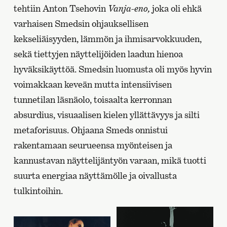
tehtiin Anton Tsehovin
Vanja-eno,
joka oli ehkä
varhaisen Smedsin ohjauksellisen
kekseliäisyyden, lämmön ja ihmisarvokkuuden,
sekä tiettyjen näyttelijöiden laadun hienoa
hyväksikäyttöä. Smedsin luomusta oli myös hyvin
voimakkaan keveän mutta intensiivisen
tunnetilan läsnäolo, toisaalta kerronnan
absurdius, visuaalisen kielen yllättävyys ja silti
metaforisuus. Ohjaana Smeds onnistui
rakentamaan seurueensa myönteisen ja
kannustavan näyttelijäntyön varaan, mikä tuotti
suurta energiaa näyttämölle ja oivallusta
tulkintoihin.