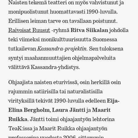
Naisten tekemä teatteri on myös vahvistunut ja
monipuolistunut huomattavasti 1990-luvulla.
Erillisen leiman tarve on tavallaan poistunut.
Raivoisat Ruusut
-ryhmä
Ritva Siikalan
johdolla
teki viimeksi monikulttuurisuutta Suomessa
tutkailevan
Kassandra-projektin.
Sen tuloksena
syntyi maahanmuuttajien ohjelmapalveluita
välittävä Kassandra-yhdistys.
Ohjaajista naisten eturivissä, osin herkillä osin
rajummin satiirisilla tai naturalistisilla
virityksillä tekivät 1990-luvulla edelleen
Eija-
Elina Bergholm
,
Laura Jäntti
ja
Maarit
Ruikka
. Jäntti toimi ohjaajantyön lehtorina
TeaK:issa ja Maarit Ruikka ohjaajantyön
professorina vuodesta 2006, sittemmin