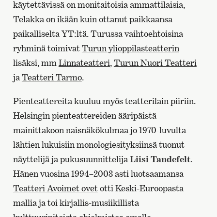
käytettävissä on monitaitoisia ammattilaisia,
Telakka on ikään kuin ottanut paikkaansa
paikalliselta YT:ltä. Turussa vaihtoehtoisina
ryhminä toimivat
Turun ylioppilasteatterin
lisäksi, mm
Linnateatteri
,
Turun Nuori Teatteri
ja
Teatteri Tarmo
.
Pienteattereita kuuluu myös teatterilain piiriin.
Helsingin pienteattereiden ääripäistä
mainittakoon naisnäkökulmaa jo 1970-luvulta
lähtien lukuisiin monologiesityksiinsä tuonut
näyttelijä ja pukusuunnittelija
Liisi Tandefelt
.
Hänen vuosina 1994–2003 asti luotsaamansa
Teatteri Avoimet ovet
otti Keski-Euroopasta
mallia ja toi kirjallis-musiikillista