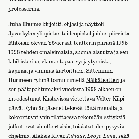
professorina.
Juha Hurme
kirjoitti, ohjasi ja näytteli
Jyväskylän yliopiston taideopiskelijoiden piireistä
lähtöisin olevan
Yövieraat
-teatterin piirissä 1995–
1998 tehden omaleimaista, suomalaisuutta ja sen
lähihistoriaa, elämäntapaa, syrjäytymistä,
kapinaa ja vimmaa kartoittaen. Sittemmin
Hurmeen ryhmä toimii nimellä
Nälkäteatteri
ja
sen päätapahtumaksi vuodesta 1999 alkaen on
muodostunut Kustavissa vietettävä Volter Kilpi -
päivä. Ryhmän jäsenet tekevät töitä muualla ja
kokoontuvat vain tilattaessa tekemään esityksiä,
jotkut ovat ainutkertaisia, toisista tulee pysyviä
ohjelmia. Aleksis Kiven
Kihlaus
,
Leo ja Liina
, sekä