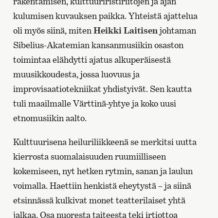
rakentamisen, kulttuuriristiriitojen ja ajan
kulumisen kuvauksen paikka. Yhteistä ajattelua
oli myös siinä, miten
Heikki Laitisen
johtaman
Sibelius-Akatemian kansanmusiikin osaston
toimintaa elähdytti ajatus alkuperäisestä
muusikkoudesta, jossa luovuus ja
improvisaatiotekniikat yhdistyivät. Sen kautta
tuli maailmalle Värttinä-yhtye ja koko uusi
etnomusiikin aalto.
Kulttuurisena heiluriliikkeenä se merkitsi uutta
kierrosta suomalaisuuden ruumiilliseen
kokemiseen, nyt hetken rytmin, sanan ja laulun
voimalla. Haettiin henkistä eheytystä – ja siinä
etsinnässä kulkivat monet teatterilaiset yhtä
jalkaa. Osa nuoresta taiteesta teki irtiottoa