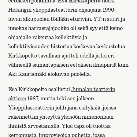
eetoksen pohdintaa.
Esa Kirkkopelto
nousi
Helsingin ylioppilasteatterin
ohjaajana 1990-
luvun alkupuolen töillään eturiviin. YT:n suuri ja
innokas harrastajajoukko oli sekä syy että keino
ohjaajalle rakentaa kollektiivia ja
kollektiivisuuden historiaa koskevaa keskustelua.
Kirkkopelto tavallaan ajatteli edellä ja loi eri
välineellä samantapaisen eetoksen ilmapiiriä kuin
Aki Kaurismäki elokuvan puolella.
Esa Kirkkopelto osallistui
Jumalan teatterin
aktioon
1987, mutta teki sen jälkeen
Ylioppilasteatterin johtajana esityksiä, joissa
rakennettiin yhteyttä yleisöön nimenomaan
ihmistä arvostamalla. Yksi tapa oli tuottaa
kertomusta, improvisoida puhetta, jossa