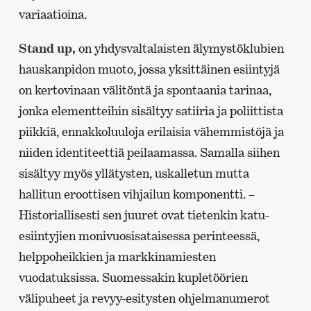
variaatioina.
Stand up,
on yhdysvaltalaisten älymystöklubien
hauskanpidon muoto, jossa yksittäinen esiintyjä
on kertovinaan välitöntä ja spontaania tarinaa,
jonka elementteihin sisältyy satiiria ja poliittista
piikkiä, ennakkoluuloja erilaisia vähemmistöjä ja
niiden identiteettiä peilaamassa. Samalla siihen
sisältyy myös yllätysten, uskalletun mutta
hallitun eroottisen vihjailun komponentti. –
Historiallisesti sen juuret ovat tietenkin katu-
esiintyjien monivuosisataisessa perinteessä,
helppoheikkien ja markkinamiesten
vuodatuksissa. Suomessakin kupletöörien
välipuheet ja revyy-esitysten ohjelmanumerot