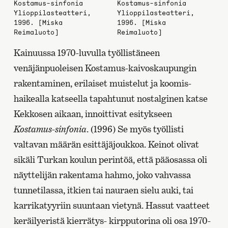
Kostamus-sinfonia
Kostamus-sinfonia
Ylioppilasteatteri,
Ylioppilasteatteri,
1996. [Miska
1996. [Miska
Reimaluoto]
Reimaluoto]
Kainuussa 1970-luvulla työllistäneen
venäjänpuoleisen Kostamus-kaivoskaupungin
rakentaminen, erilaiset muistelut ja koomis-
haikealla katseella tapahtunut nostalginen katse
Kekkosen aikaan, innoittivat esitykseen
Kostamus-sinfonia
. (1996) Se myös työllisti
valtavan määrän esittäjäjoukkoa. Keinot olivat
sikäli Turkan koulun perintöä, että pääosassa oli
näyttelijän rakentama hahmo, joko vahvassa
tunnetilassa, itkien tai nauraen sielu auki, tai
karrikatyyriin suuntaan vietynä. Hassut vaatteet
keräilyeristä kierrätys- kirpputorina oli osa 1970-