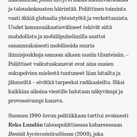
ja talouskokousten häirintää. Poliittinen toiminta
vaati äkkiä globaalia yhteistyötä ja verkottumista.
Uudet kommunikaatiovälineet tekivät siitä
mahdollista ja mobiilipuhelimilla saattoi
sananmukaisesti mobilisoida suuria
ihimisjoukkoja samaan aikaan uusiin tilanteisiin. –
Poliittiset vaikutuskanavat ovat aina uusien
sukupolvien mielestä tuntuneet liian hitailta ja
jähmeiltä – eivätkä tarpeeksi radikaaleilta. Siksi
kaikkina aikoina viestille halutaan näkyvämpi ja
provosoivampi kanava.
Suomen 1990-luvun politiikkaan tarttui avoimesti
Reko Lundán
talouspoliittisessa kabareessaan
Ihmisiä hyvinvointivaltiossa
(2003), joka