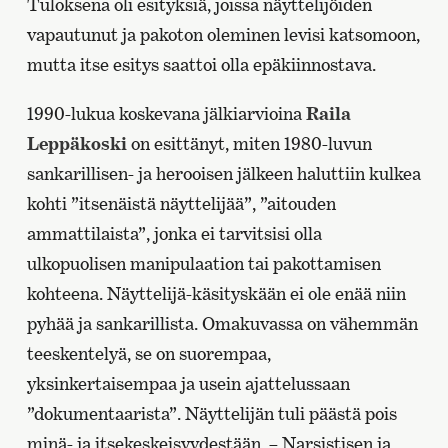
Tuloksena oli esityksiä, joissa näyttelijöiden
vapautunut ja pakoton oleminen levisi katsomoon,
mutta itse esitys saattoi olla epäkiinnostava.
1990-lukua koskevana jälkiarvioina
Raila
Leppäkoski
on esittänyt, miten 1980-luvun
sankarillisen- ja herooisen jälkeen haluttiin kulkea
kohti ”itsenäistä näyttelijää”, ”aitouden
ammattilaista”, jonka ei tarvitsisi olla
ulkopuolisen manipulaation tai pakottamisen
kohteena. Näyttelijä-käsityskään ei ole enää niin
pyhää ja sankarillista. Omakuvassa on vähemmän
teeskentelyä, se on suorempaa,
yksinkertaisempaa ja usein ajattelussaan
”dokumentaarista”. Näyttelijän tuli päästä pois
minä- ja itsekeskeisyydestään. – Narsistisen ja