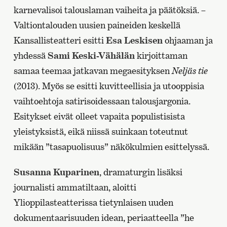
karnevalisoi talouslaman vaiheita ja päätöksiä. –
Valtiontalouden uusien paineiden keskellä
Kansallisteatteri esitti
Esa Leskisen
ohjaaman ja
yhdessä
Sami Keski-Vähälän
kirjoittaman
samaa teemaa jatkavan megaesityksen
Neljäs tie
(2013). Myös se esitti kuvitteellisia ja utooppisia
vaihtoehtoja satirisoidessaan talousjargonia.
Esitykset eivät olleet vapaita populistisista
yleistyksistä, eikä niissä suinkaan toteutnut
mikään ”tasapuolisuus” näkökulmien esittelyssä.
Susanna Kuparinen
, dramaturgin lisäksi
journalisti ammatiltaan, aloitti
Ylioppilasteatterissa tietynlaisen uuden
dokumentaarisuuden idean, periaatteella ”he