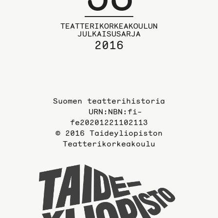
TEATTERIKORKEAKOULUN
JULKAISUSARJA
2016
Suomen teatterihistoria
URN:NBN:fi-
fe20201221102113
© 2016 Taideyliopiston
Teatterikorkeakoulu
Taideyli
sivuille