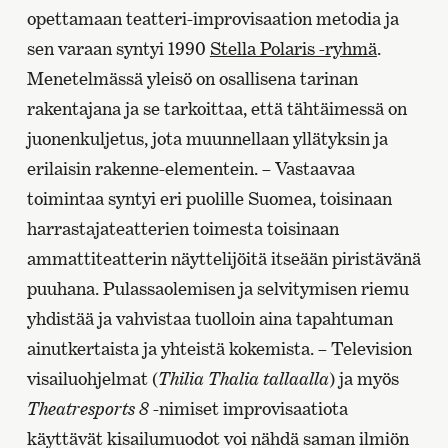
opettamaan teatteri-improvisaation metodia ja
sen varaan syntyi 1990
Stella Polaris -ryhmä
.
Menetelmässä yleisö on osallisena tarinan
rakentajana ja se tarkoittaa, että tähtäimessä on
juonenkuljetus, jota muunnellaan yllätyksin ja
erilaisin rakenne-elementein. – Vastaavaa
toimintaa syntyi eri puolille Suomea, toisinaan
harrastajateatterien toimesta toisinaan
ammattiteatterin näyttelijöitä itseään piristävänä
puuhana. Pulassaolemisen ja selvitymisen riemu
yhdistää ja vahvistaa tuolloin aina tapahtuman
ainutkertaista ja yhteistä kokemista. – Television
visailuohjelmat (
Thilia Thalia tallaalla
) ja myös
Theatresports 8
-nimiset improvisaatiota
käyttävät kisailumuodot voi nähdä saman ilmiön