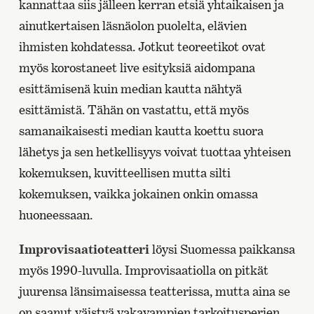
kannattaa siis jälleen kerran etsiä yhtaikaisen ja
ainutkertaisen läsnäolon puolelta, elävien
ihmisten kohdatessa. Jotkut teoreetikot ovat
myös korostaneet live esityksiä aidompana
esittämisenä kuin median kautta nähtyä
esittämistä. Tähän on vastattu, että myös
samanaikaisesti median kautta koettu suora
lähetys ja sen hetkellisyys voivat tuottaa yhteisen
kokemuksen, kuvitteellisen mutta silti
kokemuksen, vaikka jokainen onkin omassa
huoneessaan.
Improvisaatioteatteri
löysi Suomessa paikkansa
myös 1990-luvulla. Improvisaatiolla on pitkät
juurensa länsimaisessa teatterissa, mutta aina se
on saanut väistyä vakavampien tarkoitusperien