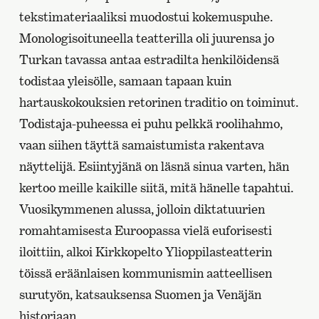
tekstimateriaaliksi muodostui kokemuspuhe.
Monologisoituneella teatterilla oli juurensa jo
Turkan tavassa antaa estradilta henkilöidensä
todistaa yleisölle, samaan tapaan kuin
hartauskokouksien retorinen traditio on toiminut.
Todistaja-puheessa ei puhu pelkkä roolihahmo,
vaan siihen täyttä samaistumista rakentava
näyttelijä. Esiintyjänä on läsnä sinua varten, hän
kertoo meille kaikille siitä, mitä hänelle tapahtui.
Vuosikymmenen alussa, jolloin diktatuurien
romahtamisesta Euroopassa vielä euforisesti
iloittiin, alkoi Kirkkopelto Ylioppilasteatterin
töissä eräänlaisen kommunismin aatteellisen
surutyön, katsauksensa Suomen ja Venäjän
historiaan.