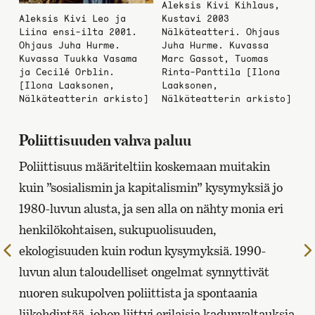
Aleksis Kivi Kihlaus,
Aleksis Kivi Leo ja
Kustavi 2003
Liina ensi-ilta 2001.
Nälkäteatteri. Ohjaus
Ohjaus Juha Hurme.
Juha Hurme. Kuvassa
Kuvassa Tuukka Vasama
Marc Gassot, Tuomas
ja Cecilé Orblin.
Rinta-Panttila [Ilona
[Ilona Laaksonen,
Laaksonen,
Nälkäteatterin arkisto]
Nälkäteatterin arkisto]
Poliittisuuden vahva paluu
Poliittisuus määriteltiin koskemaan muitakin
kuin ”sosialismin ja kapitalismin” kysymyksiä jo
1980-luvun alusta, ja sen alla on nähty monia eri
henkilökohtaisen, sukupuolisuuden,
ekologisuuden kuin rodun kysymyksiä. 1990-
Edelliselle
sivulle
luvun alun taloudelliset ongelmat synnyttivät
nuoren sukupolven poliittista ja spontaania
liikehdintää, johon liittyi erilaisia kadunvaltauksia