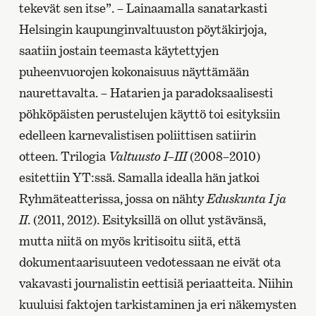
tekevät sen itse”. – Lainaamalla sanatarkasti
Helsingin kaupunginvaltuuston pöytäkirjoja,
saatiin jostain teemasta käytettyjen
puheenvuorojen kokonaisuus näyttämään
naurettavalta. – Hatarien ja paradoksaalisesti
pöhköpäisten perustelujen käyttö toi esityksiin
edelleen karnevalistisen poliittisen satiirin
otteen. Trilogia
Valtuusto I–III
(2008–2010)
esitettiin YT:ssä. Samalla idealla hän jatkoi
Ryhmäteatterissa, jossa on nähty
Eduskunta I ja
II
. (2011, 2012). Esityksillä on ollut ystävänsä,
mutta niitä on myös kritisoitu siitä, että
dokumentaarisuuteen vedotessaan ne eivät ota
vakavasti journalistin eettisiä periaatteita. Niihin
kuuluisi faktojen tarkistaminen ja eri näkemysten