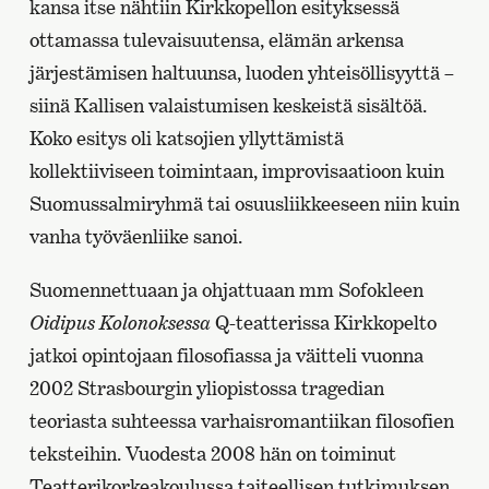
kansa itse nähtiin Kirkkopellon esityksessä
ottamassa tulevaisuutensa, elämän arkensa
järjestämisen haltuunsa, luoden yhteisöllisyyttä –
siinä Kallisen valaistumisen keskeistä sisältöä.
Koko esitys oli katsojien yllyttämistä
kollektiiviseen toimintaan, improvisaatioon kuin
Suomussalmiryhmä tai osuusliikkeeseen niin kuin
vanha työväenliike sanoi.
Suomennettuaan ja ohjattuaan mm Sofokleen
Oidipus Kolonoksessa
Q-teatterissa Kirkkopelto
jatkoi opintojaan filosofiassa ja väitteli vuonna
2002 Strasbourgin yliopistossa tragedian
teoriasta suhteessa varhaisromantiikan filosofien
teksteihin. Vuodesta 2008 hän on toiminut
Teatterikorkeakoulussa taiteellisen tutkimuksen