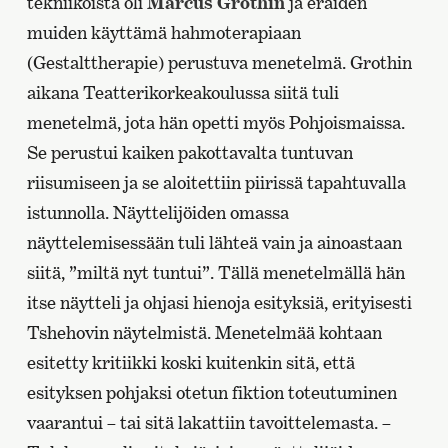
tekniikoista oli
Marcus Grothin
ja eräiden
muiden käyttämä hahmoterapiaan
(Gestalttherapie) perustuva menetelmä. Grothin
aikana Teatterikorkeakoulussa siitä tuli
menetelmä, jota hän opetti myös Pohjoismaissa.
Se perustui kaiken pakottavalta tuntuvan
riisumiseen ja se aloitettiin piirissä tapahtuvalla
istunnolla. Näyttelijöiden omassa
näyttelemisessään tuli lähteä vain ja ainoastaan
siitä, ”miltä nyt tuntui”. Tällä menetelmällä hän
itse näytteli ja ohjasi hienoja esityksiä, erityisesti
Tshehovin näytelmistä. Menetelmää kohtaan
esitetty kritiikki koski kuitenkin sitä, että
esityksen pohjaksi otetun fiktion toteutuminen
vaarantui – tai sitä lakattiin tavoittelemasta. –