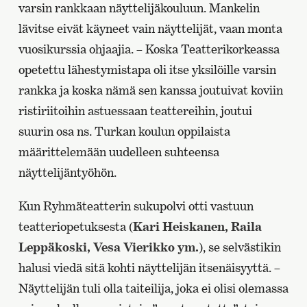
varsin rankkaan näyttelijäkouluun. Mankelin
lävitse eivät käyneet vain näyttelijät, vaan monta
vuosikurssia ohjaajia. – Koska Teatterikorkeassa
opetettu lähestymistapa oli itse yksilöille varsin
rankka ja koska nämä sen kanssa joutuivat koviin
ristiriitoihin astuessaan teattereihin, joutui
suurin osa ns. Turkan koulun oppilaista
määrittelemään uudelleen suhteensa
näyttelijäntyöhön.
Kun Ryhmäteatterin sukupolvi otti vastuun
teatteriopetuksesta (
Kari Heiskanen, Raila
Leppäkoski, Vesa Vierikko ym.
), se selvästikin
halusi viedä sitä kohti näyttelijän itsenäisyyttä. –
Näyttelijän tuli olla taiteilija, joka ei olisi olemassa