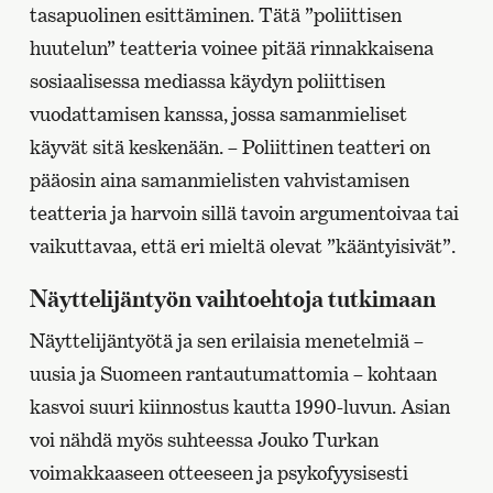
tasapuolinen esittäminen. Tätä ”poliittisen
huutelun” teatteria voinee pitää rinnakkaisena
sosiaalisessa mediassa käydyn poliittisen
vuodattamisen kanssa, jossa samanmieliset
käyvät sitä keskenään. – Poliittinen teatteri on
pääosin aina samanmielisten vahvistamisen
teatteria ja harvoin sillä tavoin argumentoivaa tai
vaikuttavaa, että eri mieltä olevat ”kääntyisivät”.
Näyttelijäntyön vaihtoehtoja tutkimaan
Näyttelijäntyötä ja sen erilaisia menetelmiä –
uusia ja Suomeen rantautumattomia – kohtaan
kasvoi suuri kiinnostus kautta 1990-luvun. Asian
voi nähdä myös suhteessa Jouko Turkan
voimakkaaseen otteeseen ja psykofyysisesti