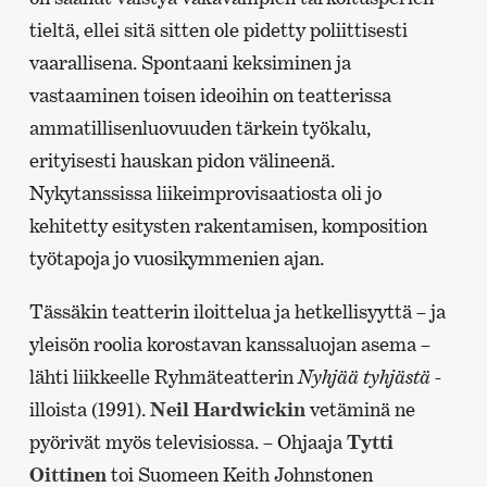
tieltä, ellei sitä sitten ole pidetty poliittisesti
vaarallisena. Spontaani keksiminen ja
vastaaminen toisen ideoihin on teatterissa
ammatillisenluovuuden tärkein työkalu,
erityisesti hauskan pidon välineenä.
Nykytanssissa liikeimprovisaatiosta oli jo
kehitetty esitysten rakentamisen, komposition
työtapoja jo vuosikymmenien ajan.
Tässäkin teatterin iloittelua ja hetkellisyyttä – ja
yleisön roolia korostavan kanssaluojan asema –
lähti liikkeelle Ryhmäteatterin
Nyhjää tyhjästä
-
illoista (1991).
Neil Hardwickin
vetäminä ne
pyörivät myös televisiossa. – Ohjaaja
Tytti
Oittinen
toi Suomeen Keith Johnstonen