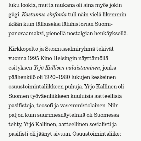
luku lookia, mutta mukana oli aina myös jokin
gägi.
Kostamus-sinfonia
tuli näin vielä likemmin
ikään kuin tällaiseksi lähihistorian Suomi-
panoraamaksi, pienellä nostalgian henkäyksellä.
Kirkkopelto ja Suomussalmiryhmä tekivät
vuonna 1995 Kino Helsingin näyttämöllä
esityksen
Yrjö Kallisen valaistuminen
, jonka
päähenkilö oli 1920–1930 lukujen keskeinen
osuustoimintaliikkeen puhuja. Yrjö Kallinen oli
Suomen työväenliikkeen kuuluisia aatteellisia
pasifisteja, teosofi ja vasemmistolainen. Niin
paljon kuin suurmiesnäytelmiä oli Suomessa
tehty, Yrjö Kallinen, aatteellinen sosialisti ja
pasifisti oli jäänyt sivuun. Osuustoimintaliike: