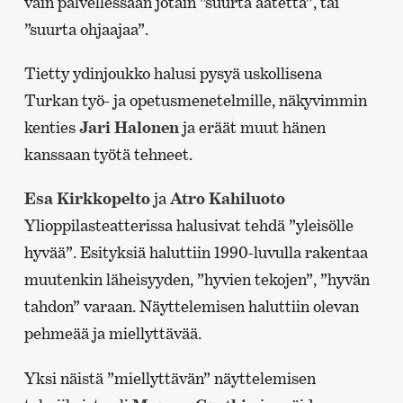
vain palvellessaan jotain ”suurta aatetta”, tai
”suurta ohjaajaa”.
Tietty ydinjoukko halusi pysyä uskollisena
Turkan työ- ja opetusmenetelmille, näkyvimmin
kenties
Jari Halonen
ja eräät muut hänen
kanssaan työtä tehneet.
Esa Kirkkopelto
ja
Atro Kahiluoto
Ylioppilasteatterissa halusivat tehdä ”yleisölle
hyvää”. Esityksiä haluttiin 1990-luvulla rakentaa
muutenkin läheisyyden, ”hyvien tekojen”, ”hyvän
tahdon” varaan. Näyttelemisen haluttiin olevan
pehmeää ja miellyttävää.
Yksi näistä ”miellyttävän” näyttelemisen