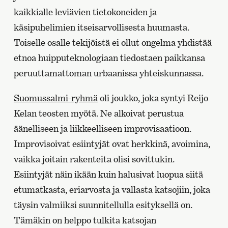
kaikkialle leviävien tietokoneiden ja
käsipuhelimien itseisarvollisesta huumasta.
Toiselle osalle tekijöistä ei ollut ongelma yhdistää
etnoa huipputeknologiaan tiedostaen paikkansa
peruuttamattoman urbaanissa yhteiskunnassa.
Suomussalmi-ryhmä
oli joukko, joka syntyi Reijo
Kelan teosten myötä. Ne alkoivat perustua
äänelliseen ja liikkeelliseen improvisaatioon.
Improvisoivat esiintyjät ovat herkkinä, avoimina,
vaikka joitain rakenteita olisi sovittukin.
Esiintyjät näin ikään kuin halusivat luopua siitä
etumatkasta, eriarvosta ja vallasta katsojiin, joka
täysin valmiiksi suunnitellulla esityksellä on.
Tämäkin on helppo tulkita katsojan