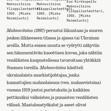
Esa Kirkkopelto
Mahnovitsina
Mahnovitsina
Mahnovitsina
Ylioppilasteatteri,
Ylioppilasteatteri,
Ylioppilasteatteri,
1992. [Miska
1992. [Miska
1992. [Miska
Reimaluoto]
Reimaluoto]
Reimaluoto]
Mahnovitsina (1992)
perustui liikuntaan ja suuren
joukon liikkeeseen tilassa ja ajassa tai Ukrainan
aroilla. Mutta ennen muuta se vyörytti näkyviin
sen hämmentävän kaoottisen kuvan, joka nähtiin
venäläisten kaupustellessa tavaroitaan yhtäkkiä
Suomen toreilla.
Mahnovitsina
käsitteli
ukrainalaista anarkistijohtajaa, jonka
kannattajien mahnolaisuus (ven. mahnovistsina)
vuonna 1919 joutui puristuksiin ja kaikkien
pettämäksi valkoisten ja punaisten venäläisten
välissä. Maataloustyökalut ja aseet olivat