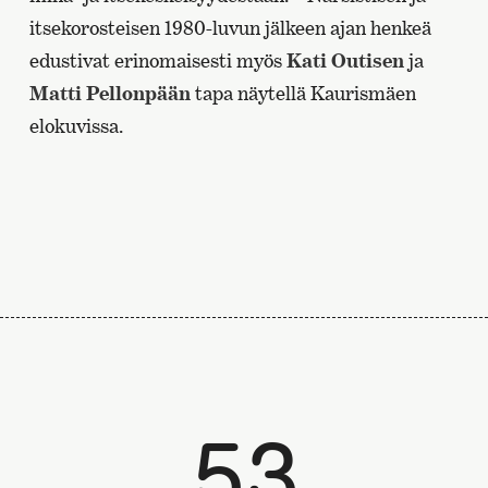
itsekorosteisen 1980-luvun jälkeen ajan henkeä
edustivat erinomaisesti myös
Kati Outisen
ja
Matti Pellonpään
tapa näytellä Kaurismäen
elokuvissa.
53