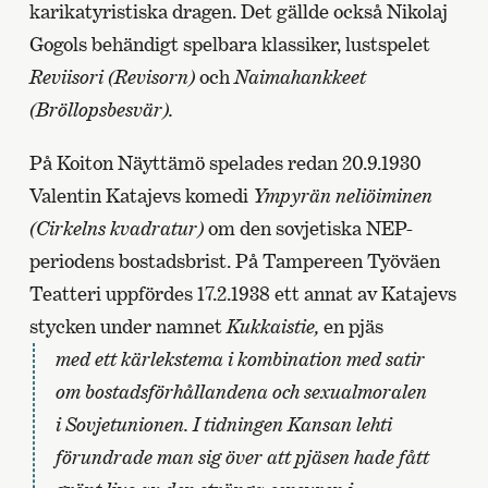
karikatyristiska dragen. Det gällde också Nikolaj
Gogols behändigt spelbara klassiker, lustspelet
Reviisori (Revisorn)
och
Naimahankkeet
(Bröllopsbesvär).
På Koiton Näyttämö spelades redan 20.9.1930
Valentin Katajevs komedi
Ympyrän neliöiminen
(Cirkelns kvadratur)
om den sovjetiska NEP-
periodens bostadsbrist. På Tampereen Työväen
Teatteri uppfördes 17.2.1938 ett annat av Katajevs
stycken under namnet
Kukkaistie,
en pjäs
med ett kärlekstema i kombination med satir
om bostadsförhållandena och sexualmoralen
i Sovjetunionen. I tidningen Kansan lehti
förundrade man sig över att pjäsen hade fått