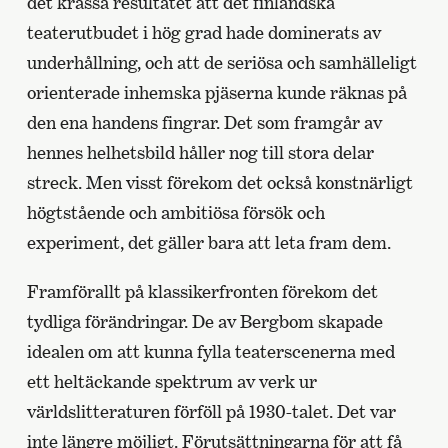
det krassa resultatet att det finländska
teaterutbudet i hög grad hade dominerats av
underhållning, och att de seriösa och samhälleligt
orienterade inhemska pjäserna kunde räknas på
den ena handens fingrar. Det som framgår av
hennes helhetsbild håller nog till stora delar
streck. Men visst förekom det också konstnärligt
högtstående och ambitiösa försök och
experiment, det gäller bara att leta fram dem.
Framförallt på klassikerfronten förekom det
tydliga förändringar. De av Bergbom skapade
idealen om att kunna fylla teaterscenerna med
ett heltäckande spektrum av verk ur
världslitteraturen förföll på 1930-talet. Det var
inte längre möjligt. Förutsättningarna för att få