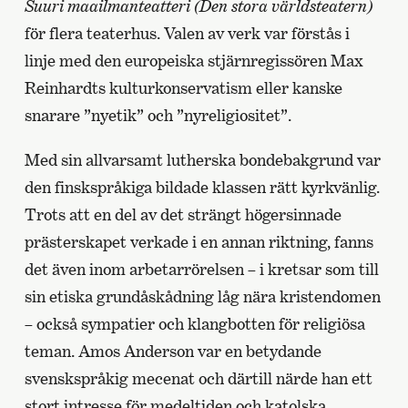
Suuri maailmanteatteri (Den stora världsteatern)
för flera teaterhus. Valen av verk var förstås i
linje med den europeiska stjärnregissören Max
Reinhardts kulturkonservatism eller kanske
snarare ”nyetik” och ”nyreligiositet”.
Med sin allvarsamt lutherska bondebakgrund var
den finskspråkiga bildade klassen rätt kyrkvänlig.
Trots att en del av det strängt högersinnade
prästerskapet verkade i en annan riktning, fanns
det även inom arbetarrörelsen – i kretsar som till
sin etiska grundåskådning låg nära kristendomen
– också sympatier och klangbotten för religiösa
teman. Amos Anderson var en betydande
svenskspråkig mecenat och därtill närde han ett
stort intresse för medeltiden och katolska