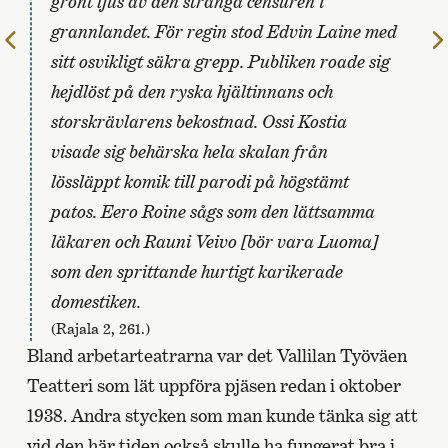
grönt ljus av den stränga censuren i
grannlandet. För regin stod Edvin Laine med
Till
sitt osvikligt säkra grepp. Publiken roade sig
föregående
sida
hejdlöst på den ryska hjältinnans och
storskrävlarens bekostnad. Ossi Kostia
visade sig behärska hela skalan från
lössläppt komik till parodi på högstämt
patos. Eero Roine sågs som den lättsamma
läkaren och Rauni Veivo [bör vara Luoma]
som den sprittande hurtigt karikerade
domestiken.
(Rajala 2, 261.)
Bland arbetarteatrarna var det Vallilan Työväen
Teatteri som lät uppföra pjäsen redan i oktober
1938. Andra stycken som man kunde tänka sig att
vid den här tiden också skulle ha fungerat bra i