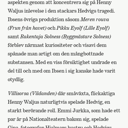
aspekten genom att koncentrera sig på Henny
Waljus inlevelse i den stackars Hedvigs tragedi.
Ibsens övriga produktion såsom
Meren rouva
(Frun från havet)
och
Pikku Eyolf (Lille Eyolf)
samt
Rakentaja Solness (Byggmästare Solness)
förblev närmast kuriositeter och visavi dem
spånade man artigt om den mångbottnade
substansen. Med en viss försiktighet undrade en
del till och med om Ibsen i sig kanske hade varit
otydlig.
Villisorsa (Vildanden)
där småväxta, flickaktiga
Henny Waljus naturligtvis spelade Hedvig, en
starkt berörande roll. Emmi Jurkka, som hade ett
par år på Nationalteatern bakom sig, spelade
Gina, fotografen Hjalmars hustru och Hedvigs