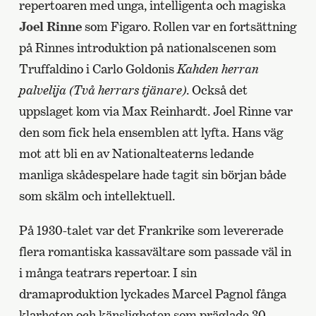
repertoaren med unga, intelligenta och magiska
Joel Rinne
som Figaro. Rollen var en fortsättning
på Rinnes introduktion på nationalscenen som
Truffaldino i Carlo Goldonis
Kahden herran
palvelija (Två herrars tjänare)
. Också det
uppslaget kom via Max Reinhardt. Joel Rinne var
den som fick hela ensemblen att lyfta. Hans väg
mot att bli en av Nationalteaterns ledande
manliga skådespelare hade tagit sin början både
som skälm och intellektuell.
På 1930-talet var det Frankrike som levererade
flera romantiska kassavältare som passade väl in
i många teatrars repertoar. I sin
dramaproduktion lyckades Marcel Pagnol fånga
klarheten och känsligheten som präglade 30-