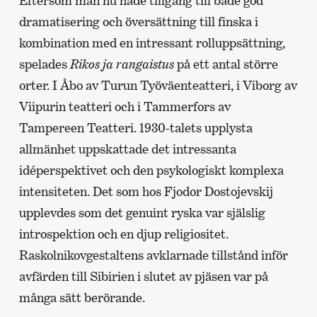
Eftersom man nu hade tillgång till både god
dramatisering och översättning till finska i
kombination med en intressant rolluppsättning,
spelades
Rikos ja rangaistus
på ett antal större
orter. I Åbo av Turun Työväenteatteri, i Viborg av
Viipurin teatteri och i Tammerfors av
Tampereen Teatteri. 1930-talets upplysta
allmänhet uppskattade det intressanta
idéperspektivet och den psykologiskt komplexa
intensiteten. Det som hos Fjodor Dostojevskij
upplevdes som det genuint ryska var själslig
introspektion och en djup religiositet.
Raskolnikovgestaltens avklarnade tillstånd inför
avfärden till Sibirien i slutet av pjäsen var på
många sätt berörande.