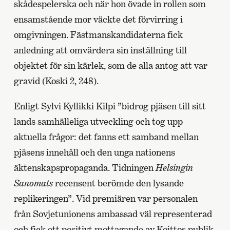
skådespelerska och när hon övade in rollen som
ensamstående mor väckte det förvirring i
omgivningen. Fästmanskandidaterna fick
anledning att omvärdera sin inställning till
objektet för sin kärlek, som de alla antog att var
gravid (Koski 2, 248).
Enligt Sylvi Kyllikki Kilpi ”bidrog pjäsen till sitt
lands samhälleliga utveckling och tog upp
aktuella frågor: det fanns ett samband mellan
pjäsens innehåll och den unga nationens
äktenskapspropaganda. Tidningen
Helsingin
Sanomats
recensent berömde den lysande
replikeringen”. Vid premiären var personalen
från Sovjetunionens ambassad väl representerad
och fick ett positivt mottagande av Koittos publik.