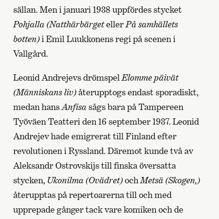
sällan. Men i januari 1938 uppfördes stycket
Pohjalla
(Natthärbärget
eller
På samhällets
botten)
i Emil Luukkonens regi på scenen i
Vallgård.
Leonid Andrejevs drömspel
Elomme päivät
(Människans liv)
återupptogs endast sporadiskt,
medan hans
Anfisa
sågs bara på Tampereen
Työväen Teatteri den 16 september 1937. Leonid
Andrejev hade emigrerat till Finland efter
revolutionen i Ryssland. Däremot kunde två av
Aleksandr Ostrovskijs till finska översatta
stycken,
Ukonilma
(Ovädret)
och
Metsä
(Skogen,)
återupptas på repertoarerna till och med
upprepade gånger tack vare komiken och de