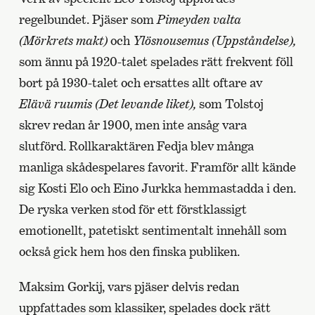
regelbundet. Pjäser som
Pimeyden valta
(Mörkrets makt)
och
Ylösnousemus (Uppståndelse),
som ännu på 1920-talet spelades rätt frekvent föll
bort på 1930-talet och ersattes allt oftare av
Elävä ruumis (Det levande liket),
som Tolstoj
skrev redan år 1900, men inte ansåg vara
slutförd. Rollkaraktären Fedja blev många
manliga skådespelares favorit. Framför allt kände
sig Kosti Elo och Eino Jurkka hemmastadda i den.
De ryska verken stod för ett förstklassigt
emotionellt, patetiskt sentimentalt innehåll som
också gick hem hos den finska publiken.
Maksim Gorkij, vars pjäser delvis redan
uppfattades som klassiker, spelades dock rätt