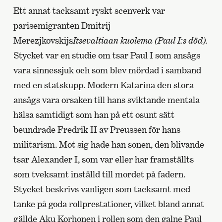
Ett annat tacksamt ryskt scenverk var
parisemigranten Dmitrij
Merezjkovskijs
Itsevaltiaan kuolema (Paul I:s död).
Stycket var en studie om tsar Paul I som ansågs
vara sinnessjuk och som blev mördad i samband
med en statskupp. Modern Katarina den stora
ansågs vara orsaken till hans sviktande mentala
hälsa samtidigt som han på ett osunt sätt
beundrade Fredrik II av Preussen för hans
militarism. Mot sig hade han sonen, den blivande
tsar Alexander I, som var eller har framställts
som tveksamt inställd till mordet på fadern.
Stycket beskrivs vanligen som tacksamt med
tanke på goda rollprestationer, vilket bland annat
gällde Aku Korhonen i rollen som den galne Paul