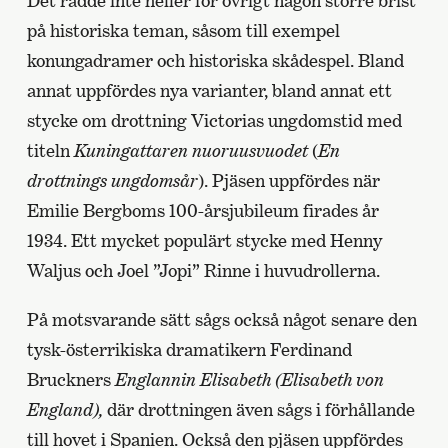
Det rådde inte heller för övrigt någon större brist
på historiska teman, såsom till exempel
konungadramer och historiska skådespel. Bland
annat uppfördes nya varianter, bland annat ett
stycke om drottning Victorias ungdomstid med
titeln
Kuningattaren nuoruusvuodet
(
En
drottnings ungdomsår
). Pjäsen uppfördes när
Emilie Bergboms 100-årsjubileum firades år
1934. Ett mycket populärt stycke med Henny
Waljus och Joel ”Jopi” Rinne i huvudrollerna.
På motsvarande sätt sågs också något senare den
tysk-österrikiska dramatikern Ferdinand
Bruckners
Englannin Elisabeth (Elisabeth von
England),
där drottningen även sågs i förhållande
till hovet i Spanien. Också den pjäsen uppfördes