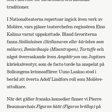
traditioner.
I Nationalteaterns repertoar ingick även verk av
Molière, vars pjäser teaterchefen-regissören Eino
Kalima varmt uppskattade. Bland favoriterna
fanns
Sisilialainen (Sicilianaren eller kärleken som
målare)
,
Ihmisvihaaja (Misantropen)
,
Tartuffe
och
något överraskande även
Amphitryon
om Jupiters
kärleksäventyr, som de facto torde ha anspelat på
Solkungens kvinnoaffärer. Uuno Laakso stod i
beråd att överta Adolf Lindfors roll som Molière-
uttolkare.
När det gäller franska komedier finner vi Pierre
Beaumarchais
Figaron häät (Figaros bröllop)
på