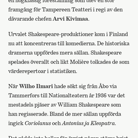
en högklassig föreställning som blev en stor
framgång för Tampereen Teatteri i regi av den
dåvarande chefen
Arvi Kivimaa
.
Urvalet Shakespeare-produktioner kom i Finland
nu att koncentreras till komedierna. De historiska
dramerna uppfördes mera sällan. Shakespeare
spelades överallt och likt Molière tolkades de som
värderepertoar i statistiken.
När
Wilho Ilmari
hade sökt sig från Åbo via
Tammerfors till Nationalteatern år 1936 var det
mestadels pjäser av William Shakespeare som
han regisserade. Bland de mer sällan uppförda
ingick
Coriolanus
och
Antonius ja Kleopatra.