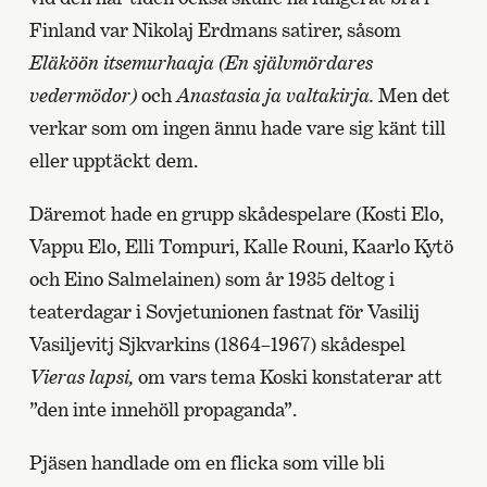
Finland var Nikolaj Erdmans satirer, såsom
Eläköön itsemurhaaja
(En självmördares
vedermödor)
och
Anastasia ja valtakirja.
Men det
verkar som om ingen ännu hade vare sig känt till
eller upptäckt dem.
Däremot hade en grupp skådespelare (Kosti Elo,
Vappu Elo, Elli Tompuri, Kalle Rouni, Kaarlo Kytö
och Eino Salmelainen) som år 1935 deltog i
teaterdagar i Sovjetunionen fastnat för Vasilij
Vasiljevitj Sjkvarkins (1864–1967) skådespel
Vieras lapsi,
om vars tema Koski konstaterar att
”den inte innehöll propaganda”.
Pjäsen handlade om en flicka som ville bli