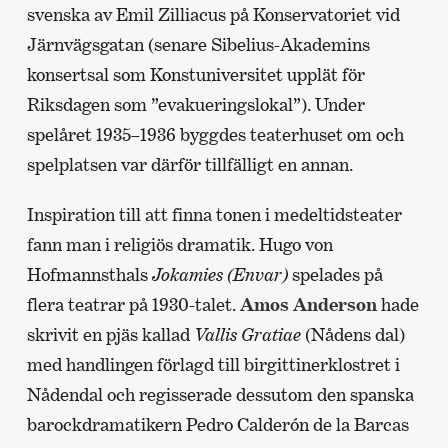
svenska av Emil Zilliacus på Konservatoriet vid
Järnvägsgatan (senare Sibelius-Akademins
konsertsal som Konstuniversitet upplät för
Riksdagen som ”evakueringslokal”). Under
spelåret 1935–1936 byggdes teaterhuset om och
spelplatsen var därför tillfälligt en annan.
Inspiration till att finna tonen i medeltidsteater
fann man i religiös dramatik. Hugo von
Hofmannsthals
Jokamies (Envar)
spelades på
flera teatrar på 1930-talet.
Amos Anderson
hade
skrivit en pjäs kallad
Vallis Gratiae
(Nådens dal)
med handlingen förlagd till birgittinerklostret i
Nådendal och regisserade dessutom den spanska
barockdramatikern Pedro Calderón de la Barcas