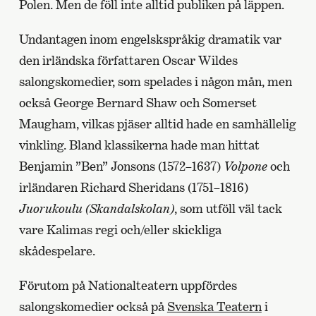
Polen. Men de föll inte alltid publiken på läppen.
Undantagen inom engelskspråkig dramatik var
den irländska författaren Oscar Wildes
salongskomedier, som spelades i någon mån, men
också George Bernard Shaw och Somerset
Maugham, vilkas pjäser alltid hade en samhällelig
vinkling. Bland klassikerna hade man hittat
Benjamin ”Ben” Jonsons (1572–1637)
Volpone
och
irländaren Richard Sheridans (1751–1816)
Juorukoulu (Skandalskolan)
, som utföll väl tack
vare Kalimas regi och/eller skickliga
skådespelare.
Förutom på Nationalteatern uppfördes
salongskomedier också på
Svenska Teatern
i