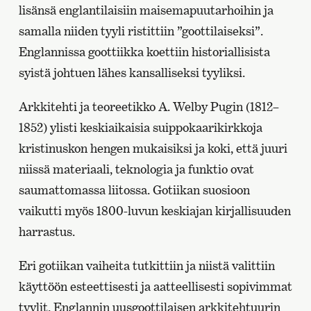
lisänsä englantilaisiin maisemapuutarhoihin ja
samalla niiden tyyli ristittiin ”goottilaiseksi”.
Englannissa goottiikka koettiin historiallisista
syistä johtuen lähes kansalliseksi tyyliksi.
Arkkitehti ja teoreetikko A. Welby Pugin (1812–
1852) ylisti keskiaikaisia suippokaarikirkkoja
kristinuskon hengen mukaisiksi ja koki, että juuri
niissä materiaali, teknologia ja funktio ovat
saumattomassa liitossa. Gotiikan suosioon
vaikutti myös 1800-luvun keskiajan kirjallisuuden
harrastus.
Eri gotiikan vaiheita tutkittiin ja niistä valittiin
käyttöön esteettisesti ja aatteellisesti sopivimmat
tyylit. Englannin uusgoottilaisen arkkitehtuurin