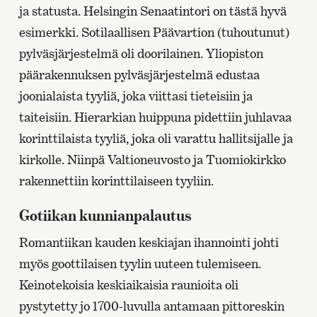
ja statusta. Helsingin Senaatintori on tästä hyvä
esimerkki. Sotilaallisen Päävartion (tuhoutunut)
pylväsjärjestelmä oli doorilainen. Yliopiston
päärakennuksen pylväsjärjestelmä edustaa
joonialaista tyyliä, joka viittasi tieteisiin ja
taiteisiin. Hierarkian huippuna pidettiin juhlavaa
korinttilaista tyyliä, joka oli varattu hallitsijalle ja
kirkolle. Niinpä Valtioneuvosto ja Tuomiokirkko
rakennettiin korinttilaiseen tyyliin.
Gotiikan kunnianpalautus
Romantiikan kauden keskiajan ihannointi johti
myös goottilaisen tyylin uuteen tulemiseen.
Keinotekoisia keskiaikaisia raunioita oli
pystytetty jo 1700-luvulla antamaan pittoreskin