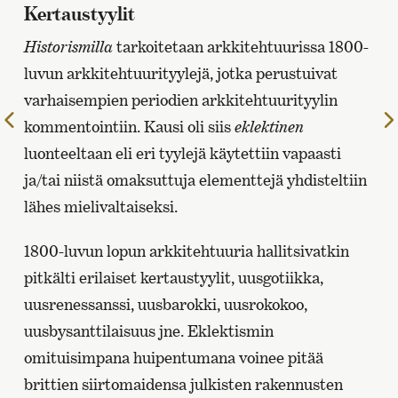
Kertaustyylit
Historismilla
tarkoitetaan arkkitehtuurissa 1800-
luvun arkkitehtuurityylejä, jotka perustuivat
varhaisempien periodien arkkitehtuurityylin
Edelliselle
kommentointiin. Kausi oli siis
eklektinen
sivulle
luonteeltaan eli eri tyylejä käytettiin vapaasti
ja/tai niistä omaksuttuja elementtejä yhdisteltiin
lähes mielivaltaiseksi.
1800-luvun lopun arkkitehtuuria hallitsivatkin
pitkälti erilaiset kertaustyylit, uusgotiikka,
uusrenessanssi, uusbarokki, uusrokokoo,
uusbysanttilaisuus jne. Eklektismin
omituisimpana huipentumana voinee pitää
brittien siirtomaidensa julkisten rakennusten