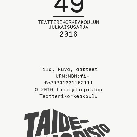
49
TEATTERIKORKEAKOULUN
JULKAISUSARJA
2016
Tila, kuva, aatteet
URN:NBN:fi-
fe20201221102111
© 2016 Taideyliopiston
Teatterikorkeakoulu
Taideyli
sivuille