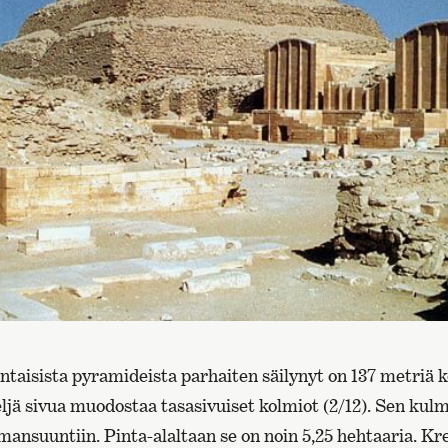
pintaisista pyramideista parhaiten säilynyt on 137 metriä
ljä sivua muodostaa tasasivuiset kolmiot (2/12). Sen kul
ansuuntiin. Pinta-alaltaan se on noin 5,25 hehtaaria. Kr