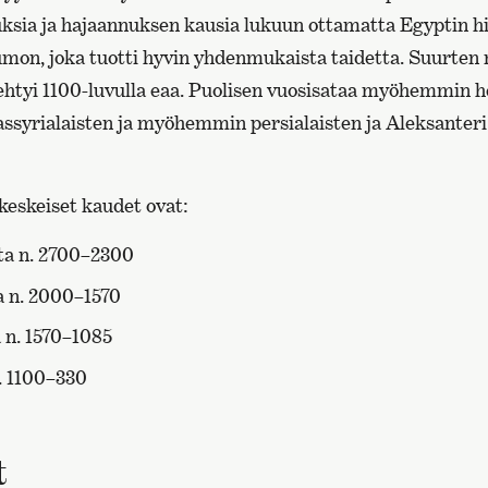
ksia ja hajaannuksen kausia lukuun ottamatta Egyptin h
umon, joka tuotti hyvin yhdenmukaista taidetta. Suurte
htyi 1100-luvulla eaa. Puolisen vuosisataa myöhemmin h
 assyrialaisten ja myöhemmin persialaisten ja Aleksanter
keskeiset kaudet ovat:
ta n. 2700–2300
a n. 2000–1570
 n. 1570–1085
. 1100–330
t