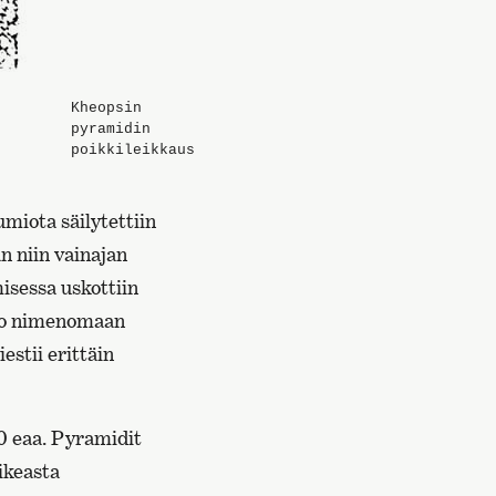
Kheopsin
pyramidin
poikkileikkaus
miota säilytettiin
 niin vainajan
sessa uskottiin
aso nimenomaan
stii erittäin
0 eaa. Pyramidit
ikeasta