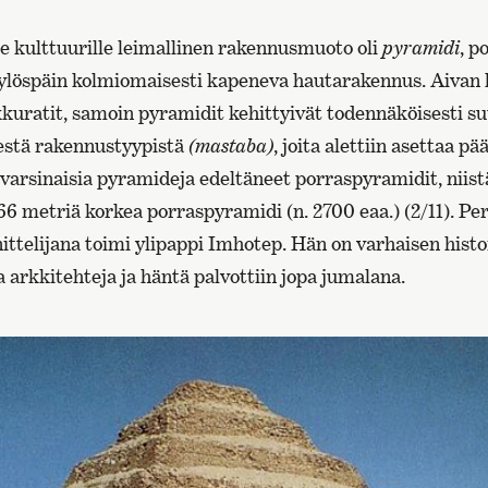
e kulttuurille leimallinen rakennusmuoto oli
pyramidi
, p
ylöspäin kolmiomaisesti kapeneva hautarakennus. Aivan
uratit, samoin pyramidit kehittyivät todennäköisesti s
estä rakennustyypistä
(mastaba)
, joita alettiin asettaa p
 varsinaisia pyramideja edeltäneet porraspyramidit, nii
66 metriä korkea porraspyramidi (n. 2700 eaa.) (2/11). P
ttelijana toimi ylipappi Imhotep. Hän on varhaisen histo
 arkkitehteja ja häntä palvottiin jopa jumalana.