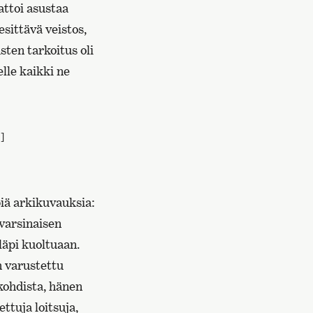
attoi asustaa
esittävä veistos,
sten tarkoitus oli
elle kaikki ne
]
piä arkikuvauksia:
 varsinaisen
läpi kuoltuaan.
n varustettu
ekohdista, hänen
ettuja loitsuja,