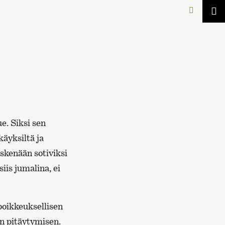
e. Siksi sen
käyksiltä ja
skenään sotiviksi
siis jumalina, ei
poikkeuksellisen
n pitäytymisen.