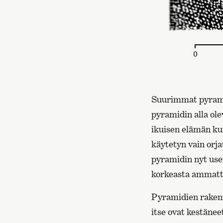
Suurimmat pyramid
pyramidin alla ol
ikuisen elämän ku
käytetyn vain orj
pyramidin nyt usei
korkeasta ammatti
Pyramidien rakent
itse ovat kestäne