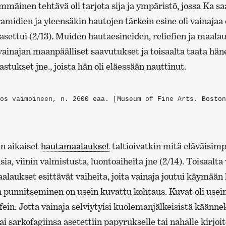
mäinen tehtävä oli tarjota sija ja ympäristö, jossa Ka sa
ramidien ja yleensäkin hautojen tärkein esine oli vainajaa 
asettui (2/13). Muiden hautaesineiden, reliefien ja maalau
 vainajan maanpäälliset saavutukset ja toisaalta taata hän
tukset jne., joista hän oli eläessään nauttinut.
os vaimoineen, n. 2600 eaa. [Museum of Fine Arts, Boston
n aikaiset
hautamaalaukset
taltioivatkin mitä eläväisim
a, viinin valmistusta, luontoaiheita jne (2/14). Toisaalta
aukset esittävät vaiheita, joita vainaja joutui käymään 
n punnitseminen on usein kuvattu kohtaus. Kuvat oli usei
yfein. Jotta vainaja selviytyisi kuolemanjälkeisistä käänn
ai sarkofagiinsa asetettiin papyrukselle tai nahalle kirjoit