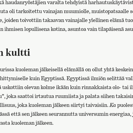
kä haudanryöstäjien varalta tehdyistä harhautuskäytävist
Hauta oli tarkoitettu vainajan muumiolle, muistopatsaalle s
, joiden toivottiin takaavan vainajalle ylellinen elämä tu
n ihmisen lopullisena kotina, asuntoa vain tilapäisenä a
 kultti
urissa kuoleman jälkeisellä elämällä on ollut yhtä keskein
hittymiselle kuin Egyptissä. Egyptissä ilmiön selittää vall
lä uskottiin olevan kolme ikään kuin rinnakkaista olo- ta
”, joka saattoi irtautua ruumiista ja palata siihen takaisi
lisuus, joka kuoleman jälkeen siirtyi taivaisiin.
Ka
puoles
ässä että sen jälkeen seurannutta universumin energiaa, 
asta kuoleman jälkeen.