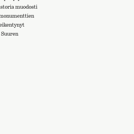
istoria muodosti
n monumenttien
eikentynyt
i Suuren