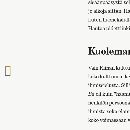
sisäänpääsystä se
jo aikoja sitten. 
kuten huonekalulle
Hautaa pidettiinki
Kuoleman
Vain Kiinan kulttu
Edelliselle
sivulle
koko kulttuurin ke
ihmissielusta. Sil
Ba
oli kuin ”haamu
henkilön persoonal
ihmistä sekä eläm
koko voimassaan v