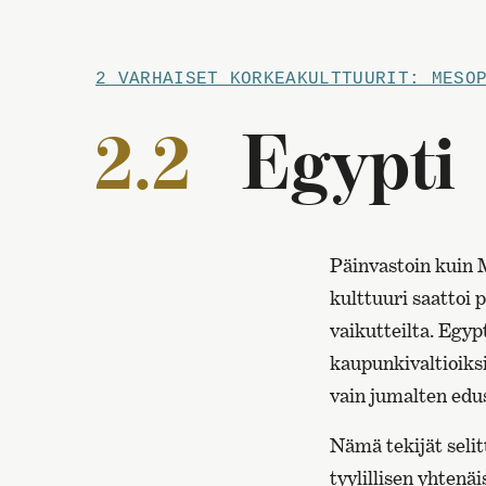
2 VARHAISET KORKEAKULTTUURIT: MESO
2.2
Egypti
Päinvastoin kuin M
kulttuuri saattoi 
vaikutteilta. Egy
kaupunkivaltioiksi,
vain jumalten edu
Nämä tekijät selit
tyylillisen yhten