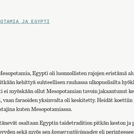
POTAMIA JA EGYPTI
esopotamia, Egypti oli luonnollisten rajojen eristämä alu
pitkään kehittyä suhteellisen rauhassa ulkopuolisilta hyök
pti ei myöskään ollut Mesopotamian tavoin jakaantunut ke
 vaan faraoiden yksinvalta oli keskitetty. Heidät koettiin 
stajina kuten Mesopotamiassa.
tänevät osaltaan Egyptin taidetradition pitkän keston ja 
äisyyden sekä myös sen
konservatiivisuuden
eli perinteesee