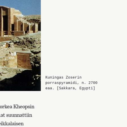
Kuningas Zoserin
porraspyramidi, n. 2700
eaa. [Sakkara, Egypti]
 korkea Kheopsin
mat suunnattiin
eikkalaisen