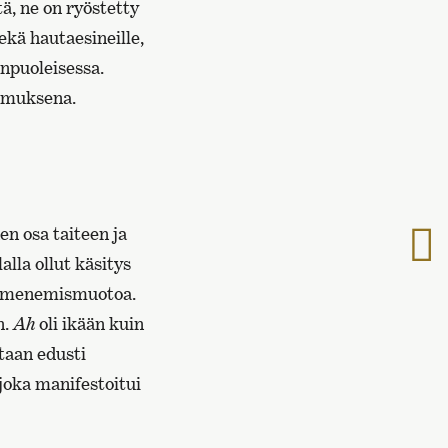
ä, ne on ryöstetty
ekä hautaesineille,
onpuoleisessa.
sumuksena.
en osa taiteen ja
S
s
alla ollut käsitys
i ilmenemismuotoa.
n.
Ah
oli ikään kuin
taan edusti
joka manifestoitui