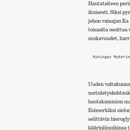
Hautataiteen perim
ikuisesti. Siksi py
johon vainajan Ka 
toisaalta osoittaa
mukavuudet, harras
Kuningas Mykerin
Uuden valtakunna
metsästyskohtauksi
hautakammion maal
Esimerkiksi sielu
selittävin hierogl
käärinliinoihinsa t