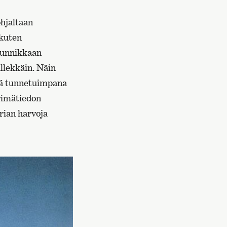
ohjaltaan
 kuten
uunnikkaan
äällekkäin. Näin
stä tunnetuimpana
erimätiedon
rian harvoja