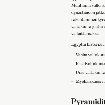
Muutamia valloitu
dynastioiden jatk
rakentaminen tyre
valtakunta joutui
valloittamaksi.
Egyptin historian 
Vanha valtakun
Keskivaltakunt
Uusi valtakunta
Myöhäiskausi n
Pyramidi