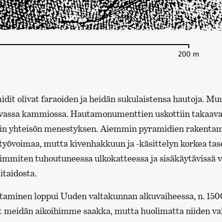
it olivat faraoiden ja heidän sukulaistensa hautoja. Muu
evassa kammiossa. Hautamonumenttien uskottiin takaavan
in yhteisön menestyksen. Aiemmin pyramidien rakentami
atyövoimaa, mutta kivenhakkuun ja -käsittelyn korkea t
mmiten tuhoutuneessa ulkokatteessa ja sisäkäytävissä vie
taidosta.
aminen loppui Uuden valtakunnan alkuvaiheessa, n. 150
et meidän aikoihimme saakka, mutta huolimatta niiden va