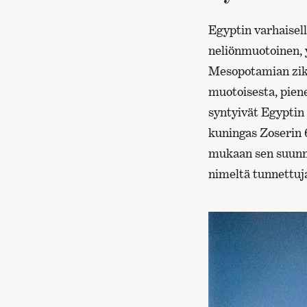
Egyptin varhaisell
neliönmuotoinen, 
Mesopotamian zikk
muotoisesta, pien
syntyivät Egyptin
kuningas Zoserin 
mukaan sen suunni
nimeltä tunnettuja