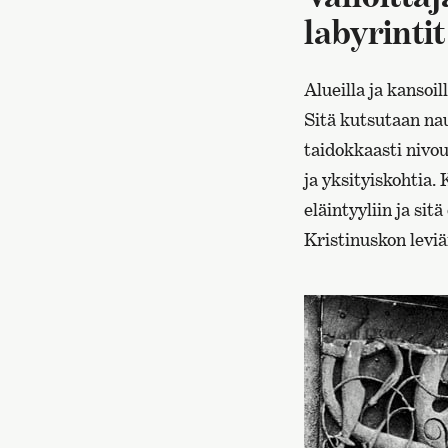
labyrintit
Alueilla ja kansoil
Sitä kutsutaan nau
taidokkaasti nivout
ja yksityiskohtia.
eläintyyliin ja si
Kristinuskon leviä