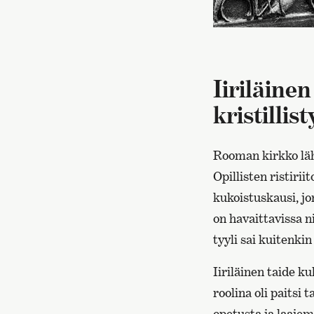
Iiriläine
kristillis
Rooman kirkko lähe
Opillisten ristirii
kukoistuskausi, jon
on havaittavissa 
tyyli sai kuitenki
Iiriläinen taide ku
roolina oli paitsi
opetusta ja laaje