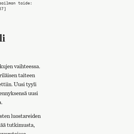
aailman taide:
67]
li
kujen vaihteessa.
iriläisen taiteen
ttiin. Uusi tyyli
mennyksensä uusi
a.
listen luostareiden
tää tutkimusta,
usverstaissa