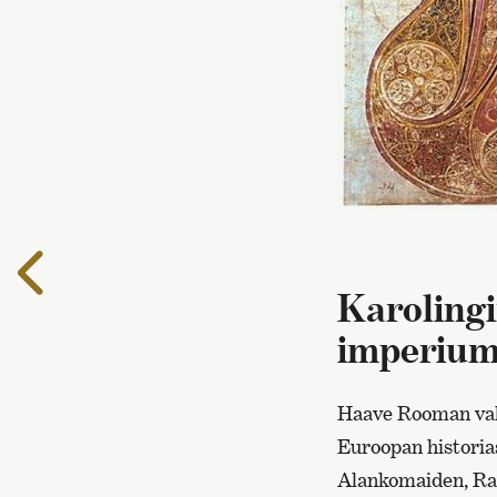
Edelliselle
sivulle
Karolingi
imperium
Haave Rooman valt
Euroopan historias
Alankomaiden, Ran