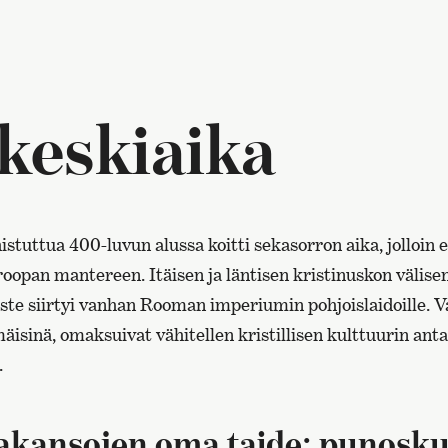
keskiaika
stuttua 400-luvun alussa koitti sekasorron aika, jolloin 
roopan mantereen. Itäisen ja läntisen kristinuskon välis
ste siirtyi vanhan Rooman imperiumin pohjoislaidoille. Va
sinä, omaksuivat vähitellen kristillisen kulttuurin antae
.
jakansojen oma taide: punosku