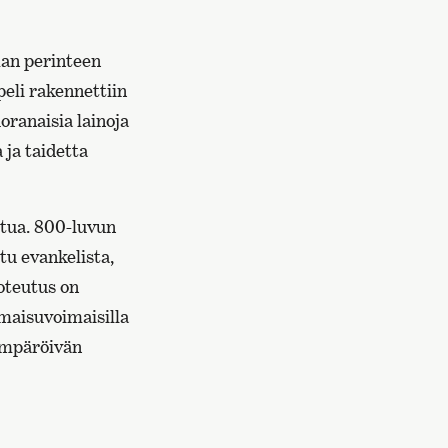
man perinteen
peli rakennettiin
oranaisia lainoja
 ja taidetta
utua. 800-luvun
tu evankelista,
toteutus on
lmaisuvoimaisilla
 ympäröivän