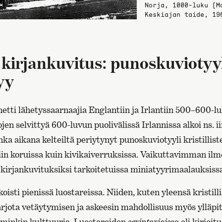
Norja, 1000-luku [M
Keskiajan taide, 19
n kirjankuvitus: punoskuviotyy
tyy
tti lähetyssaarnaajia Englantiin ja Irlantiin 500–600-lu
tojen selvittyä 600-luvun puolivälissä Irlannissa alkoi ns. i
ka aikana kelteiltä periytynyt punoskuviotyyli kristilliste
niin koruissa kuin kivikaiverruksissa. Vaikuttavimman il
n kirjankuvituksiksi tarkoitetuissa miniatyyrimaalauksiss
koisti pienissä luostareissa. Niiden, kuten yleensä kristil
 tarjota vetäytymisen ja askeesin mahdollisuus myös ylläpi
mminkin kulttuuria. Luostareiden
scriptorioissa
eli kirjoit