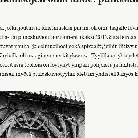
la, jotka joutuivat kristinuskon piiriin, oli oma laajalle lev
ha- tai punoskuviointiornamentiikaksi (6/1). Sitä leimaa 
uvat nauha- ja solmuaiheet sekä spiraalit, joihin liittyy u
 Kuvioilla oli maaginen merkityksensä. Tyylillä on yhteyde
tä edustavia teoksia on löytynyt ympäri pohjoista ja läntis
misen myötä punoskuviotyyliin alettiin yhdistellä myös kri