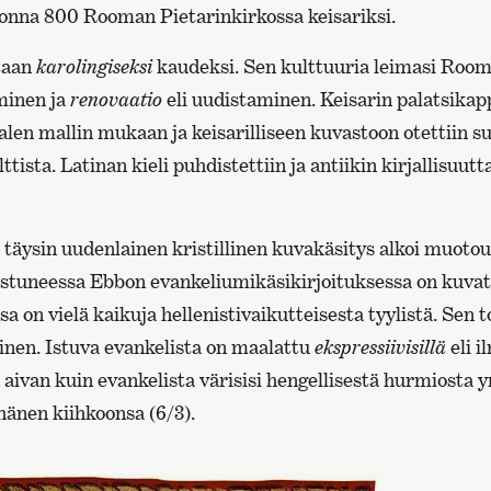
onna 800 Rooman Pietarinkirkossa keisariksi.
taan
karolingiseksi
kaudeksi. Sen kulttuuria leimasi Roo
minen ja
renovaatio
eli uudistaminen. Keisarin palatsikap
en mallin mukaan ja keisarilliseen kuvastoon otettiin su
ista. Latinan kieli puhdistettiin ja antiikin kirjallisuutta
 täysin uudenlainen kristillinen kuvakäsitys alkoi muoto
istuneessa Ebbon evankeliumikäsikirjoituksessa on kuvat
sa on vielä kaikuja hellenistivaikutteisesta tyylistä. Sen 
inen. Istuva evankelista on maalattu
ekspressiivisillä
eli i
 aivan kuin evankelista värisisi hengellisestä hurmiosta
hänen kiihkoonsa (6/3).