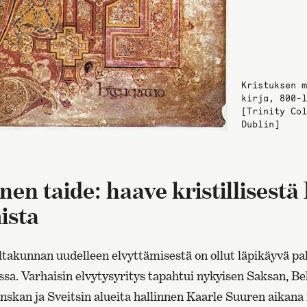
Kristuksen m
kirja, 800-l
[Trinity Col
Dublin]
nen taide: haave kristillisest
ista
akunnan uudelleen elvyttämisestä on ollut läpikäyvä pa
sa. Varhaisin elvytysyritys tapahtui nykyisen Saksan, Be
skan ja Sveitsin alueita hallinnen Kaarle Suuren aikana 