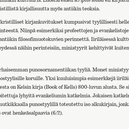
ristillistä kirjallisuutta myös antiikin teoksia.
ristilliset kirjankuvitukset kumpusivat tyylillisesti helle
inteestä. Niinpä esimerkiksi profeettojen ja evankelisto
antiikin filosofimuotokuvien perinnettä. Iiriläisessä kultt
ydessä näihin perinteisiin, miniatyyrit kehittyivät kuiten
rhaisemman punosornamentiikan tyyliä. Monet miniatyyr
ostyylisille koruille. Yksi kuuluisimpia esimerkkejä iirilä
esta on Kelsin kirja (Book of Kells) 800-luvun alusta. Se s
itettuja lyhyitä evankeliumin katkelmia. Jokaisen katkel
utkikkaalla punostyylillä toteutettu iso alkukirjain, jon
 ovat henkeäsalpaavia (6/2).