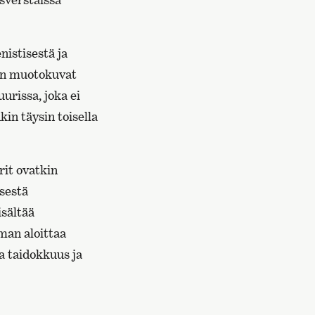
nistisestä ja
jen muotokuvat
uurissa, joka ei
kin täysin toisella
it ovatkin
isestä
isältää
man aloittaa
ka taidokkuus ja