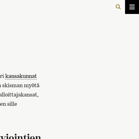
eri
kansakunnat
en skisman myötä
lloittajakansat,
n sille
viointien