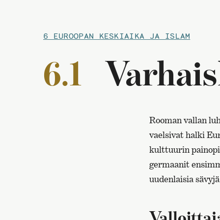
6 EUROOPAN KESKIAIKA JA ISLAM
6.1
Varhais
Rooman vallan luhi
vaelsivat halki Eu
kulttuurin painopi
germaanit ensimmäi
uudenlaisia sävyjä
Valloitta