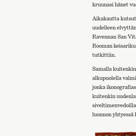
kruunasi hänet vu
Aikakautta kutsu
uudelleen elvyttä
Ravennan San Vital
Rooman keisarikultt
tutkittiin.
Samalla kuitenkin
alkupuolella valm
jonka ikonografias
kuitenkin uudenla
siveltimenvedoilla
luonnon yhtyessä 