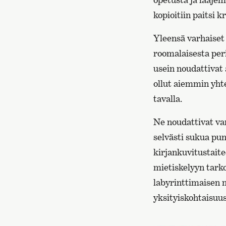
kopioitiin paitsi k
Yleensä varhaiset k
roomalaisesta per
usein noudattivat 
ollut aiemmin yhte
tavalla.
Ne noudattivat va
selvästi sukua pun
kirjankuvitustaite
mietiskelyyn tarko
labyrinttimaisen m
yksityiskohtaisuus