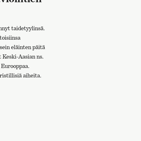
innyt taidetyylinsä.
toisiinsa
sein eläinten päitä
t Keski-Aasian ns.
tä Eurooppaa.
stillisiä aiheita.