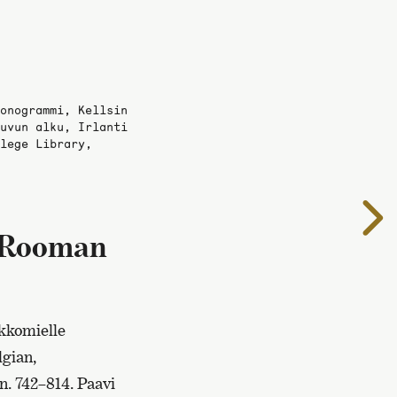
onogrammi, Kellsin
uvun alku, Irlanti
lege Library,
S
s
ä Rooman
kkomielle
lgian,
n. 742–814. Paavi