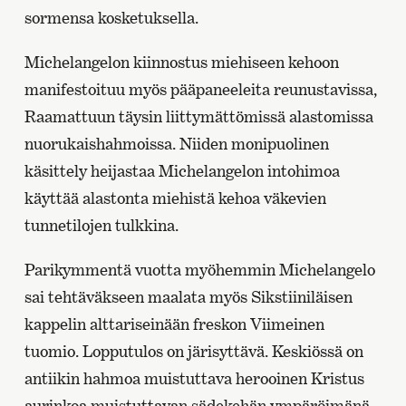
sormensa kosketuksella.
Michelangelon kiinnostus miehiseen kehoon
manifestoituu myös pääpaneeleita reunustavissa,
Raamattuun täysin liittymättömissä alastomissa
nuorukaishahmoissa. Niiden monipuolinen
käsittely heijastaa Michelangelon intohimoa
käyttää alastonta miehistä kehoa väkevien
tunnetilojen tulkkina.
Parikymmentä vuotta myöhemmin Michelangelo
sai tehtäväkseen maalata myös Sikstiiniläisen
kappelin alttariseinään freskon Viimeinen
tuomio. Lopputulos on järisyttävä. Keskiössä on
antiikin hahmoa muistuttava herooinen Kristus
aurinkoa muistuttavan sädekehän ympäröimänä –