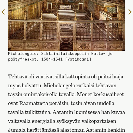
Edelliselle
sivulle
Michelangelo: Siktiiniläiskappelin katto- ja
päätyfreskot, 1534–1541 [Vatikaani]
Tehtävä oli vaativa, sillä kattopinta oli paitsi laaja
myös holvattu. Michelangelo ratkaisi tehtävän
täysin omintakeisella tavalla. Monet keskusaiheet
ovat Raamatusta peräisin, tosin aivan uudella
tavalla tulkittuina. Aatamin luomisessa hän kuvaa
valtavalla energialla syöksyvän valkopartaisen
Jumala herättämässä alastoman Aatamin henkiin