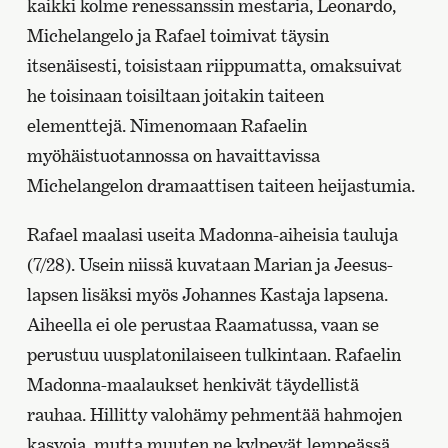
kaikki kolme renessanssin mestaria, Leonardo,
Michelangelo ja Rafael toimivat täysin
itsenäisesti, toisistaan riippumatta, omaksuivat
he toisinaan toisiltaan joitakin taiteen
elementtejä. Nimenomaan Rafaelin
myöhäistuotannossa on havaittavissa
Michelangelon dramaattisen taiteen heijastumia.
Rafael maalasi useita Madonna-aiheisia tauluja
(7/28). Usein niissä kuvataan Marian ja Jeesus-
lapsen lisäksi myös Johannes Kastaja lapsena.
Aiheella ei ole perustaa Raamatussa, vaan se
perustuu uusplatonilaiseen tulkintaan. Rafaelin
Madonna-maalaukset henkivät täydellistä
rauhaa. Hillitty valohämy pehmentää hahmojen
kasvoja, mutta muuten ne kylpevät lempeässä