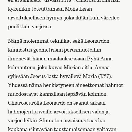
kykenikin toteuttamaan Mona Lisan
arvoituksellisen hymyn, joka ikään kuin väreilee
puolittain varjossa.
Nämä molemmat tekniikat sekä Leonardon
kiinnostus geometrisiin perusmuotoihin
ilmenevät hänen maalauksessaan Pyhä Anna
kolmantena, joka kuvaa Marian äitiä, Annaa
sylissään Jeesus-lasta hyväilevä Maria (7/27).
Yhdessä nämä henkistyneen aineettomat hahmot
muodostavat kannallaan lepäävän kolmion.
Chiaroscurolla Leonardo on saanut aikaan
hahmojen kasvoille arvoituksellisen valon ja
varjon leikin. Sfumaton usvaisuus taas luo
kaukana siintävään taustamaisemaan valtavan