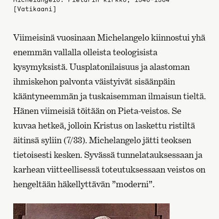
[Vatikaani]
Viimeisinä vuosinaan Michelangelo kiinnostui yhä
enemmän vallalla olleista teologisista
kysymyksistä. Uusplatonilaisuus ja alastoman
ihmiskehon palvonta väistyivät sisäänpäin
kääntyneemmän ja tuskaisemman ilmaisun tieltä.
Hänen viimeisiä töitään on Pieta-veistos. Se
kuvaa hetkeä, jolloin Kristus on laskettu ristiltä
äitinsä syliin (7/33). Michelangelo jätti teoksen
tietoisesti kesken. Syvässä tunnelatauksessaan ja
karhean viitteellisessä toteutuksessaan veistos on
hengeltään häkellyttävän ”moderni”.