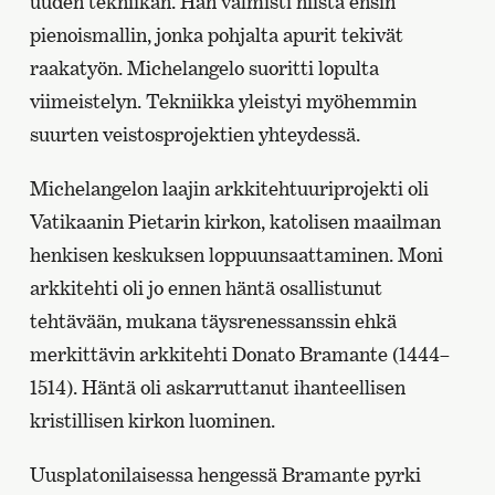
uuden tekniikan. Hän valmisti niistä ensin
pienoismallin, jonka pohjalta apurit tekivät
raakatyön. Michelangelo suoritti lopulta
viimeistelyn. Tekniikka yleistyi myöhemmin
suurten veistosprojektien yhteydessä.
Michelangelon laajin arkkitehtuuriprojekti oli
Vatikaanin Pietarin kirkon, katolisen maailman
henkisen keskuksen loppuunsaattaminen. Moni
arkkitehti oli jo ennen häntä osallistunut
tehtävään, mukana täysrenessanssin ehkä
merkittävin arkkitehti Donato Bramante (1444–
1514). Häntä oli askarruttanut ihanteellisen
kristillisen kirkon luominen.
Uusplatonilaisessa hengessä Bramante pyrki