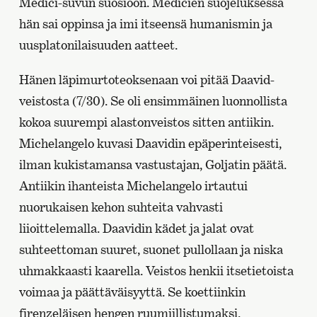
Medici-suvun suosioon. Medicien suojeluksessa
hän sai oppinsa ja imi itseensä humanismin ja
uusplatonilaisuuden aatteet.
Hänen läpimurtoteoksenaan voi pitää Daavid-
veistosta (7/30). Se oli ensimmäinen luonnollista
kokoa suurempi alastonveistos sitten antiikin.
Michelangelo kuvasi Daavidin epäperinteisesti,
ilman kukistamansa vastustajan, Goljatin päätä.
Antiikin ihanteista Michelangelo irtautui
nuorukaisen kehon suhteita vahvasti
liioittelemalla. Daavidin kädet ja jalat ovat
suhteettoman suuret, suonet pullollaan ja niska
uhmakkaasti kaarella. Veistos henkii itsetietoista
voimaa ja päättäväisyyttä. Se koettiinkin
firenzeläisen hengen ruumiillistumaksi.