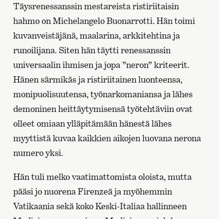
Täysrenessanssin mestareista ristiriitaisin
hahmo on Michelangelo Buonarrotti. Hän toimi
kuvanveistäjänä, maalarina, arkkitehtina ja
runoilijana. Siten hän täytti renessanssin
universaalin ihmisen ja jopa ”neron” kriteerit.
Hänen särmikäs ja ristiriitainen luonteensa,
monipuolisuutensa, työnarkomaniansa ja lähes
demoninen heittäytymisensä työtehtäviin ovat
olleet omiaan ylläpitämään hänestä lähes
myyttistä kuvaa kaikkien aikojen luovana nerona
numero yksi.
Hän tuli melko vaatimattomista oloista, mutta
pääsi jo nuorena Firenzeä ja myöhemmin
Vatikaania sekä koko Keski-Italiaa hallinneen