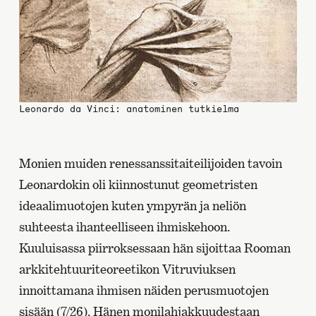
Leonardo da Vinci: anatominen tutkielma
Monien muiden renessanssitaiteilijoiden tavoin
Leonardokin oli kiinnostunut geometristen
ideaalimuotojen kuten ympyrän ja neliön
suhteesta ihanteelliseen ihmiskehoon.
Kuuluisassa piirroksessaan hän sijoittaa Rooman
arkkitehtuuriteoreetikon Vitruviuksen
innoittamana ihmisen näiden perusmuotojen
sisään (7/26). Hänen monilahjakkuudestaan