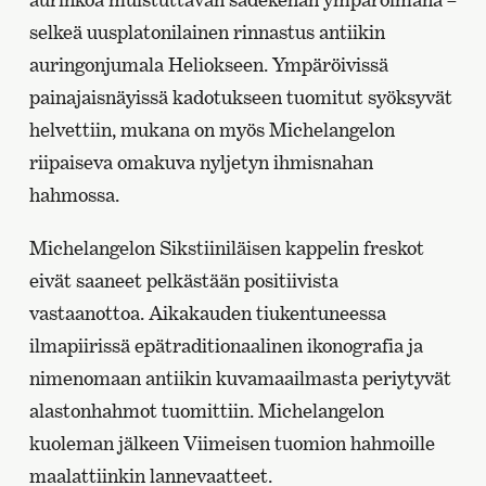
selkeä uusplatonilainen rinnastus antiikin
auringonjumala Heliokseen. Ympäröivissä
painajaisnäyissä kadotukseen tuomitut syöksyvät
helvettiin, mukana on myös Michelangelon
riipaiseva omakuva nyljetyn ihmisnahan
hahmossa.
Michelangelon Sikstiiniläisen kappelin freskot
eivät saaneet pelkästään positiivista
vastaanottoa. Aikakauden tiukentuneessa
ilmapiirissä epätraditionaalinen ikonografia ja
nimenomaan antiikin kuvamaailmasta periytyvät
alastonhahmot tuomittiin. Michelangelon
kuoleman jälkeen Viimeisen tuomion hahmoille
maalattiinkin lannevaatteet.