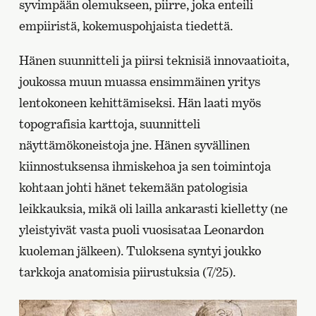
syvimpään olemukseen, piirre, joka enteili
empiiristä, kokemuspohjaista tiedettä.
Hänen suunnitteli ja piirsi teknisiä innovaatioita,
joukossa muun muassa ensimmäinen yritys
lentokoneen kehittämiseksi. Hän laati myös
topografisia karttoja, suunnitteli
näyttämökoneistoja jne. Hänen syvällinen
kiinnostuksensa ihmiskehoa ja sen toimintoja
kohtaan johti hänet tekemään patologisia
leikkauksia, mikä oli lailla ankarasti kielletty (ne
yleistyivät vasta puoli vuosisataa Leonardon
kuoleman jälkeen). Tuloksena syntyi joukko
tarkkoja anatomisia piirustuksia (7/25).