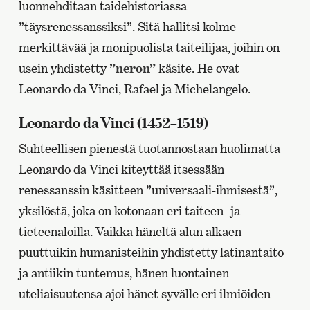
luonnehditaan taidehistoriassa
”täysrenessanssiksi”. Sitä hallitsi kolme
merkittävää ja monipuolista taiteilijaa, joihin on
usein yhdistetty
”neron”
käsite. He ovat
Leonardo da Vinci, Rafael ja Michelangelo.
Leonardo da Vinci (1452–1519)
Suhteellisen pienestä tuotannostaan huolimatta
Leonardo da Vinci kiteyttää itsessään
renessanssin käsitteen ”universaali-ihmisestä”,
yksilöstä, joka on kotonaan eri taiteen- ja
tieteenaloilla. Vaikka häneltä alun alkaen
puuttuikin humanisteihin yhdistetty latinantaito
ja antiikin tuntemus, hänen luontainen
uteliaisuutensa ajoi hänet syvälle eri ilmiöiden