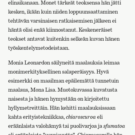
elinaikanaan. Monet tärkeät teoksensa hän jätti
kesken, ikään kuin niiden loppuunsaattaminen
tehtävän varsinaisen ratkaisemisen jälkeen ei
häntä olisi enää kiinnostanut. Keskeneräiset
teokset antavat kuitenkin selkeän kuvan hänen
työskentelymetodeistaan.
Monia Leonardon säilyneitä maalauksia leimaa
monimerkityksellinen salaperäisyys. Hyvä
esimerkki on maailman epäilemättä tunnetuin
maalaus, Mona Lisa. Muotokuvassa kuvatusta
naisesta ja hänen hymystään on kirjoitettu
hyllymetreittäin. Hän kehitti maalauksissaan
kahta erityistekniikkaa,
chiaroscuroa
eli
eräänlaista valohämyä tai puolivarjoa ja
sfumatoa
eli eräänlaista ”usvaisuutta”. Chiaroscurolla hän