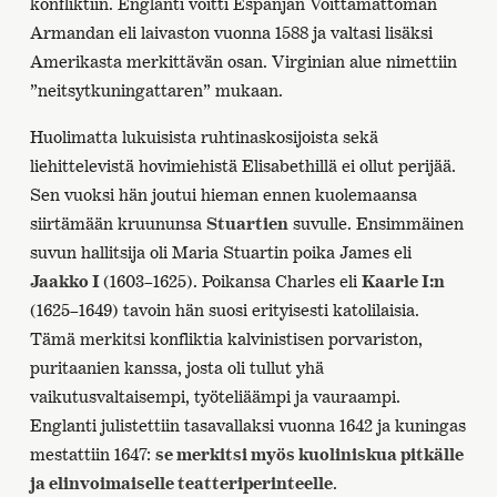
konfliktiin. Englanti voitti Espanjan Voittamattoman
Armandan eli laivaston vuonna 1588 ja valtasi lisäksi
Amerikasta merkittävän osan. Virginian alue nimettiin
”neitsytkuningattaren” mukaan.
Huolimatta lukuisista ruhtinaskosijoista sekä
liehittelevistä hovimiehistä Elisabethillä ei ollut perijää.
Sen vuoksi hän joutui hieman ennen kuolemaansa
siirtämään kruununsa
Stuartien
suvulle. Ensimmäinen
suvun hallitsija oli Maria Stuartin poika James eli
Jaakko I
(1603–1625). Poikansa Charles eli
Kaarle I:n
(1625–1649) tavoin hän suosi erityisesti katolilaisia.
Tämä merkitsi konfliktia kalvinistisen porvariston,
puritaanien kanssa, josta oli tullut yhä
vaikutusvaltaisempi, työteliäämpi ja vauraampi.
Englanti julistettiin tasavallaksi vuonna 1642 ja kuningas
mestattiin 1647:
se merkitsi myös kuoliniskua pitkälle
ja elinvoimaiselle teatteriperinteelle
.