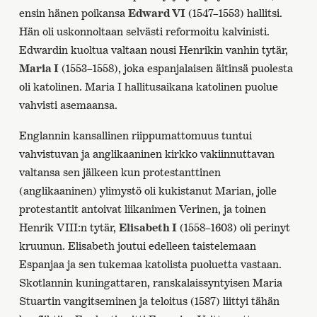
ensin hänen poikansa
Edward VI
(1547–1553) hallitsi.
Hän oli uskonnoltaan selvästi reformoitu kalvinisti.
Edwardin kuoltua valtaan nousi Henrikin vanhin tytär,
Maria I
(1553–1558), joka espanjalaisen äitinsä puolesta
oli katolinen. Maria I hallitusaikana katolinen puolue
vahvisti asemaansa.
Englannin kansallinen riippumattomuus tuntui
vahvistuvan ja anglikaaninen kirkko vakiinnuttavan
valtansa sen jälkeen kun protestanttinen
(anglikaaninen) ylimystö oli kukistanut Marian, jolle
protestantit antoivat liikanimen Verinen, ja toinen
Henrik VIII:n tytär,
Elisabeth I
(1558–1603) oli perinyt
kruunun. Elisabeth joutui edelleen taistelemaan
Espanjaa ja sen tukemaa katolista puoluetta vastaan.
Skotlannin kuningattaren, ranskalaissyntyisen Maria
Stuartin vangitseminen ja teloitus (1587) liittyi tähän