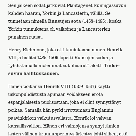
Sen jälkeen sodat jatkuivat Plantagenet-kuningassuvun
kahden haaran, Yorkin ja Lancasterin, välillä. Se
tunnetaan nimellä
Ruusujen sota
(1453–1485), koska
Yorkin tunnuksena oli valkoinen ja Lancasterien
punainen ruusu.
Henry Richmond, joka otti kuninkaana nimen
Henrik
VII
ja hallitsi 1485–1509 lopetti Ruusujen sodan ja
”yhdistämällä molemmat sukuhaarat” aloitti
Tudor-
suvun hallituskauden
.
Hänen poikansa
Henrik VIII
(1509–1547) käytti
uskonpuhdistusta apunaan voidakseen erota
espanjalaisesta puolisostaan, joka ei ollut synnyttänyt
poikaa. Samalla hän pyrki irrottamaan Englannin
paavinkirkon vaikutusvallasta. Henrik loi vahvan
kansallisvaltion. Hänen eri vaimojensa synnyttämien
lasten välinen kruununperimysjärjestys johti siihen, että