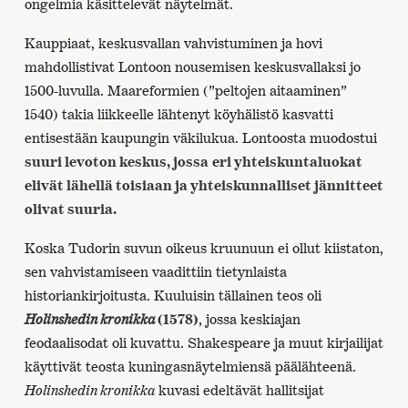
ongelmia käsittelevät näytelmät.
Kauppiaat, keskusvallan vahvistuminen ja hovi
mahdollistivat Lontoon nousemisen keskusvallaksi jo
1500-luvulla. Maareformien (”peltojen aitaaminen”
1540) takia liikkeelle lähtenyt köyhälistö kasvatti
entisestään kaupungin väkilukua. Lontoosta muodostui
suuri levoton keskus, jossa
eri yhteiskuntaluokat
elivät lähellä toisiaan ja yhteiskunnalliset jännitteet
olivat suuria.
Koska Tudorin suvun oikeus kruunuun ei ollut kiistaton,
sen vahvistamiseen vaadittiin tietynlaista
historiankirjoitusta. Kuuluisin tällainen teos oli
Holinshedin kronikka
(1578)
, jossa keskiajan
feodaalisodat oli kuvattu. Shakespeare ja muut kirjailijat
käyttivät teosta kuningasnäytelmiensä päälähteenä.
Holinshedin kronikka
kuvasi edeltävät hallitsijat