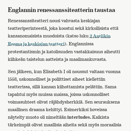
Englannin renessanssiteatterin taustaa
Renessanssiteatteri nousi vahvasta keskiajan
teatteriperinteestä, joka koostui sekä kirkollisista että
kansanomaisista muodoista (katso luku
2 Antiikin
). Englannissa
Rooma ja keskiajan teatteri
protestantismin ja katolisuuden vastakkaisuus aiheutti
kiihkeän taistelun aatteista ja maailmankuvasta.
Sen jälkeen, kun Elisabeth I oli noussut valtaan vuonna
1558, uskonnolliset ja poliittiset aiheet kiellettiin
teatterissa, sillä kansan kiihottamista pelättiin. Sama
tapahtui myös muissa maissa, joissa uskonnolliset
voimasuhteet olivat räjähdysherkkiä. Sen seurauksena
maallinen draama kehittyi. Esimerkiksi hoveissa
näytelty muoto oli nimeltään
interludes.
Kaikista
tärkeimpiä olivat maallisia aiheita sekä myös moraalisia