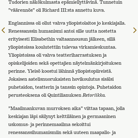
Tudorien näkökulmasta epämiellyttävinä. Tunnetuin
”väärennös” oli Richard III:sta annettu kuva.
Englannissa oli ollut vahva yliopistolaitos jo keskiajalla.
Edelliselle
Renessanssin humanismi antoi sille uutta nostetta
sivulle
erityisesti Elisabethin valtaannousun jälkeen, sillä
yliopistoissa koulutettiin tulevaa virkamieskuntaa.
Yliopistoissa oli vahva teatteriharrastuksen ja
opiskelijoiden sekä opettajien näytelmänkirjoituksen
perinne. Yleisö koostui lähinnä yliopistopiireistä.
Jokaisen aatelisnuorukaisten hovikoulutus sisälsi
puhetaidon, teatterin ja tanssin opintoja. Puhetaidon
perusteoksena oli Quintilianuksen
Retoriikka.
”Maailmankuvan murroksen aika” viittaa tapaan, jolla
keskiajan läpi säilynyt kelttiläinen ja germaaninen
uskomus- ja perinnemaailma sekoittui
renessanssihumanismiin sekä uuteen maapallo- ja