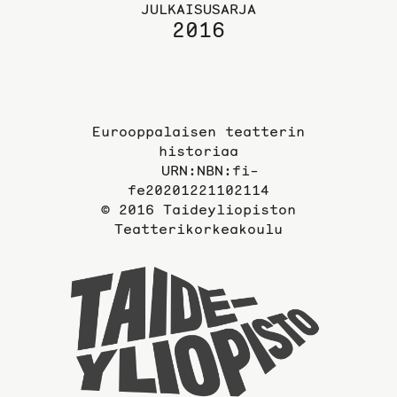
JULKAISUSARJA
2016
Eurooppalaisen teatterin
historiaa
URN:NBN:fi-
fe20201221102114
© 2016 Taideyliopiston
Teatterikorkeakoulu
Taideyli
sivuille