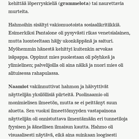
kehittää löperryskieliä (
grammelota
) tai naurettavia
murteita.
Hahmoihin sisältyi vakiomuotoista sosiaalikritiikkiä.
Esimerkiksi Pantalone oli pysyvästi rikas venetsialainen,
mutta luonteeltaan häijy ukonkäppänä ja saituri.
Myöhemmin hänestä kehittyi kuitenkin arvokas
isäpappa. Oppinut mies puolestaan oli pöyhkeä ja
ylimielinen; palvelijoilla oli aina nälkä ja nuori mies oli
alituisessa rahapulassa.
Naamiot
vakiinnuttivat hahmon ja häivyttivät
näyttelijän yksilöllisiä piirteitä. Puolinaamio oli
monimielisen ilmeetön, mutta se ei peittänyt suun
aluetta. Sen vuoksi ilmeettömyyden vastapainona
näyttelijän oli onnistuttava ilmentämään eri tunnetiloja
fyysisen ja äänellisen ilmaisun kautta. Hahmo oli
visuaalisesti näytävä, eikä aina suinkaan loogisesti