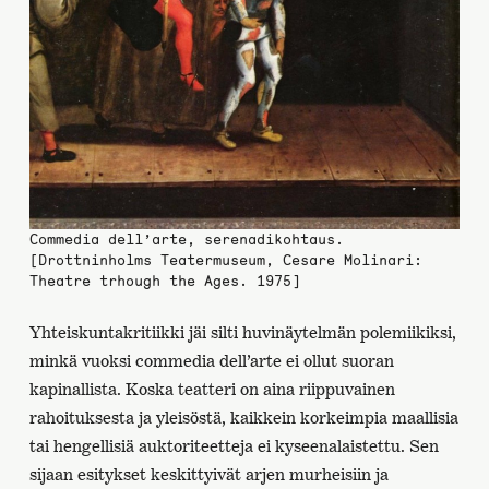
Commedia dell’arte, serenadikohtaus.
[Drottninholms Teatermuseum, Cesare Molinari:
Theatre trhough the Ages. 1975]
Yhteiskuntakritiikki jäi silti huvinäytelmän polemiikiksi,
minkä vuoksi commedia dell’arte ei ollut suoran
kapinallista. Koska teatteri on aina riippuvainen
rahoituksesta ja yleisöstä, kaikkein korkeimpia maallisia
tai hengellisiä auktoriteetteja ei kyseenalaistettu. Sen
sijaan esitykset keskittyivät arjen murheisiin ja