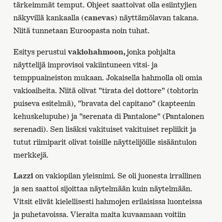
tärkeimmät temput. Ohjeet saattoivat olla esiintyjien
näkyvillä kankaalla (
canevas
) näyttämölavan takana.
Niitä tunnetaan Euroopasta noin tuhat.
Esitys perustui
vakiohahmoon,
jonka pohjalta
näyttelijä improvisoi vakiintuneen vitsi- ja
temppuaineiston mukaan. Jokaisella hahmolla oli omia
vakioaiheita. Niitä olivat ”tirata del dottore” (tohtorin
puiseva esitelmä), ”bravata del capitano” (kapteenin
kehuskelupuhe) ja ”serenata di Pantalone” (Pantalonen
serenadi). Sen lisäksi vakituiset vakituiset repliikit ja
tutut riimiparit olivat toisille näyttelijöille sisääntulon
merkkejä.
Lazzi
on vakiopilan yleisnimi. Se oli juonesta irrallinen
ja sen saattoi sijoittaa näytelmään kuin näytelmään.
Vitsit elivät kielellisesti hahmojen erilaisissa luonteissa
ja puhetavoissa. Vieraita maita kuvaamaan voitiin