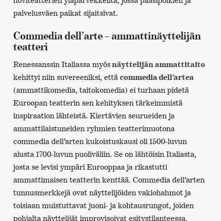
hoviteatterien yläparvekkeilta, jossa paasipoikien ja
palvelusväen paikat sijaitsivat.
Commedia dell’arte – ammattinäyttelijän
teatteri
Renessanssin Italiassa myös
näyttelijän ammattitaito
kehittyi niin suvereeniksi, että
commedia dell’artea
(ammattikomedia, taitokomedia) ei turhaan pidetä
Euroopan teatterin sen kehityksen tärkeimmistä
inspiraation lähteistä. Kiertävien seurueiden ja
ammattilaistuneiden ryhmien teatterimuotona
commedia dell’arten kukoistuskausi oli 1500-luvun
alusta 1700-luvun puoliväliin. Se on lähtöisin Italiasta,
josta se levisi ympäri Eurooppaa ja rikastutti
ammattimaisen teatterin kenttää. Commedia dell’arten
tunnusmerkkejä ovat näyttelijöiden vakiohahmot ja
toisiaan muistuttavat juoni- ja kohtausrungot, joiden
pohjalta näyttelijät improvisoivat esitystilanteessa.