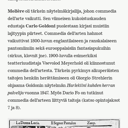
Molière
oli tärkein näytelmäkirjailija, johon commedia
dell’arte vaikutti. Sen viimeisen kukoistuskauden
edustaja
Carlo Goldoni
puolestaan kirjasi muistiin
lajityypin piirteet. Commedia dell’arten hahmot
vaikuttivat 1800-luvun englantilaiseen ja ranskalaiseen
pantomiimiin sekä eurooppalaisiin fantasiapukuihin
(sirkus, klovnit jne). 1900-luvulla esimerkiksi
teatteriuudistaja Vsevolod Meyerhold oli kiinnostunut
commedia dell’artesta. Tärkein pyrkimys alkuperäisten
taitojen henkiin herättämiseen oli Giorgio Strehlerin
ohjaama Goldonin näytelmän
Harlekiini kahden herran
palvelija
vuonna 1947. Myös Dario Fo on tutkinut
commedia dell’arteen liittyviä taitoja (katso opintojaksot
7 ja 8).