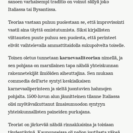
sanoen varhaisempi traditio on voinut säilyä joko
Italiassa tai Bysantissa.
Teoriaa vastaan puhuu puolestaan se, että improvisointi
vaatii aina täyttä omistutumista. Siksi kirjallisten
viittausten puute puhuu sen puolesta, että perinteet
elivät vaihtelevalla ammattitaidolla sukupolvelta toiselle.
Toinen oletus tunnetaan
karnevaaliteorian
nimellä, ja
sen pohjana on marxilainen tapa nähdä yhteiskunnan
rakennetekijät ilmiöiden aiheuttajina. Sen mukaan
commedia dell’arte syntyi keskiaikaisen
karnevaaliperinteen ja sieltä juontuvien hahmojen
pohjalta. 1500-luvun alun jännitteinen tilanne Italiassa
olisi myötävaikuttanut ilmaisumuodon syntyyn
yhteiskunnallisten paineiden purkajana.
Teoriat on järkevää nähdä rinnakkaisina ja toisiaan
täydentävinä. Kaupungeissa oli paljon joutilasta väkeä,