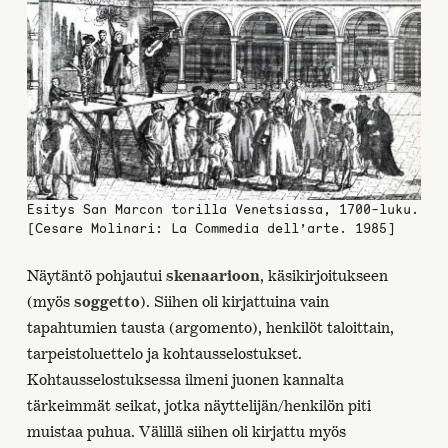
Esitys San Marcon torilla Venetsiassa, 1700-luku.
[Cesare Molinari: La Commedia dell’arte. 1985]
Näytäntö pohjautui
skenaarioon
, käsikirjoitukseen
(myös
soggetto
). Siihen oli kirjattuina vain
tapahtumien tausta (argomento), henkilöt taloittain,
tarpeistoluettelo ja kohtausselostukset.
Kohtausselostuksessa ilmeni juonen kannalta
tärkeimmät seikat, jotka näyttelijän/henkilön piti
muistaa puhua. Välillä siihen oli kirjattu myös