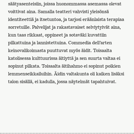
säätyasenteisiin, joissa huonommassa asemassa olevat
voittivat aina. Samalla teatteri vahvisti yleisönsä
identiteettiä ja itsetuntoa, ja tarjosi eräänlaista terapiaa
sorretuille. Palvelijat ja rakastavaiset selviytyivät aina,
kun taas rikkaat, oppineet ja sotaväki kuvattiin
pilkattuina ja lannistettuina. Commedia dell’arten
keinovalikoimasta puuttuvat myös äidit. Toisaalta
katolisessa kulttuurissa äitiyttä ja sen suurta valtaa ei
sopinut pilkata. Toisaalta äitihahmo ei sopinut poikien
lemmenseikkailuihin. Äidin valtakunta oli kaiken lisäksi
talon sisällä, ei kadulla, jossa näytelmät tapahtuivat.