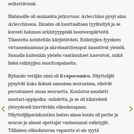
selitettävissä.
Hahmoille oli ominaista jatkuvuus: Arlecchino pysyi aina
Arlecchinona. Ilmaisu oli kauttaaltaan tyyliteltyä ja se
korosti hahmon arkkityyppisiä luonteenpiirteitä.
Tilanteita kehiteltiin kärjistävästi. Esiintyjien fyysinen
virtuoosimaisuus ja akrobaattitemput innostivat yleisöä.
Samalla kuitenkin yleisön vaatimukset kasvoivat, mikä
lisäsi esiintyjien suorituspaineita.
Ryhmän vetäjän nimi oli
il capocomico.
Näyttelijät
pysyivät koko ikänsä samoissa seurueissa, elleivät
perustaneet omaa seuruetta. Koulutus noudatti
mestari-oppipoika -suhdetta, ja se oli kiinteässä
yhteydessä kiertävään elämäntapaan.
Edelliselle
Näyttelijäpariskuntien lasten ainoa koulu oli perhe ja
sivulle
seurue ja ainoat opettajat vanhemmat esiintyjät.
Tällaisen elämäntavan vapautta ei ole syytä