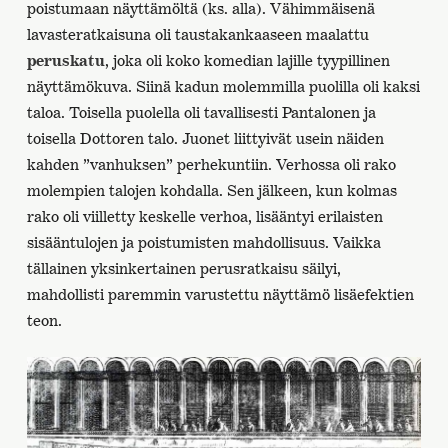
poistumaan näyttämöltä (ks. alla). Vähimmäisenä
lavasteratkaisuna oli taustakankaaseen maalattu
peruskatu
, joka oli koko komedian lajille tyypillinen
näyttämökuva. Siinä kadun molemmilla puolilla oli kaksi
taloa. Toisella puolella oli tavallisesti Pantalonen ja
toisella Dottoren talo. Juonet liittyivät usein näiden
kahden ”vanhuksen” perhekuntiin. Verhossa oli rako
molempien talojen kohdalla. Sen jälkeen, kun kolmas
rako oli viilletty keskelle verhoa, lisääntyi erilaisten
sisääntulojen ja poistumisten mahdollisuus. Vaikka
tällainen yksinkertainen perusratkaisu säilyi,
mahdollisti paremmin varustettu näyttämö lisäefektien
teon.