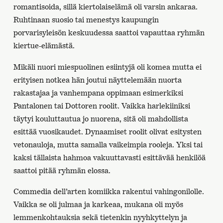
romantisoida, sillä kiertolaiselämä oli varsin ankaraa.
Ruhtinaan suosio tai menestys kaupungin
porvarisyleisön keskuudessa saattoi vapauttaa ryhmän
kiertue-elämästä.
Mikäli nuori miespuolinen esiintyjä oli komea mutta ei
erityisen notkea hän joutui näyttelemään nuorta
rakastajaa ja vanhempana oppimaan esimerkiksi
Pantalonen tai Dottoren roolit. Vaikka harlekiiniksi
täytyi kouluttautua jo nuorena, sitä oli mahdollista
esittää vuosikaudet. Dynaamiset roolit olivat esitysten
vetonauloja, mutta samalla vaikeimpia rooleja. Yksi tai
kaksi tällaista hahmoa vakuuttavasti esittävää henkilöä
saattoi pitää ryhmän elossa.
Commedia dell’arten komiikka rakentui vahingonilolle.
Vaikka se oli julmaa ja karkeaa, mukana oli myös
lemmenkohtauksia sekä tietenkin nyyhkyttelyn ja