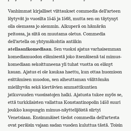
Vanhimmat kirjalliset viittaukset commedia dell’arteen
löytyvät jo vuosilta 1545 ja 1568, mutta sen on täytynyt
olla olemassa jo aiemmin. Alkuperä on hämärän
peitossa, ja siitä on muutama oletus. Commedia
dell’artella on yhtymäkohtia antiikin
atellaanikomediaan
. Sen vuoksi ajatus varhaisemman
komediamuodon elämisestä joko itsenäisenä tai mimus-
komediaan sekoittuneena yli tuhat vuotta on elänyt
kauan. Ajatus ei ole kaukaa haettu, kun ottaa huomioon
esittämisen muodon, sen aiheuttaman välittömän
mielihyvän sekä kiertävien ammattikuntien
jatkuvuuden vuosisatojen halki. Ajatusta tukee myös se,
että turkkilaisten vallattua Konstantinopolin 1453 suuri
joukko kaupungin mimus-näyttelijöistä siirtyi
Venetsiaan. Ensimmäiset tiedot commedia dell’artesta
ovat peräisin vajaan sadan vuoden kuluttua tästä. Toisin