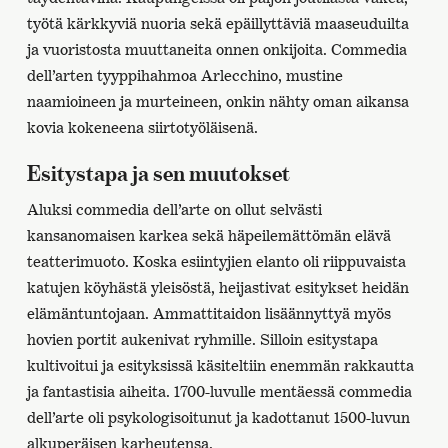
työtä kärkkyviä nuoria sekä epäillyttäviä maaseuduilta
ja vuoristosta muuttaneita onnen onkijoita. Commedia
dell’arten tyyppihahmoa Arlecchino, mustine
naamioineen ja murteineen, onkin nähty oman aikansa
kovia kokeneena siirtotyöläisenä.
Esitystapa ja sen muutokset
Aluksi commedia dell’arte on ollut selvästi
kansanomaisen karkea sekä häpeilemättömän elävä
teatterimuoto. Koska esiintyjien elanto oli riippuvaista
katujen köyhästä yleisöstä, heijastivat esitykset heidän
elämäntuntojaan. Ammattitaidon lisäännyttyä myös
hovien portit aukenivat ryhmille. Silloin esitystapa
kultivoitui ja esityksissä käsiteltiin enemmän rakkautta
ja fantastisia aiheita. 1700-luvulle mentäessä commedia
dell’arte oli psykologisoitunut ja kadottanut 1500-luvun
alkuperäisen karheutensa.