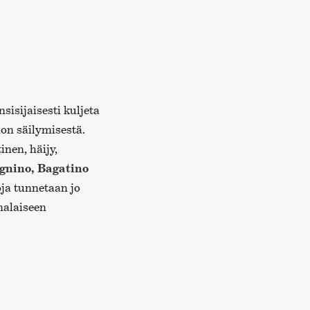
nsisijaisesti kuljeta
non säilymisestä.
nen, häijy,
agnino, Bagatino
ja tunnetaan jo
nalaiseen