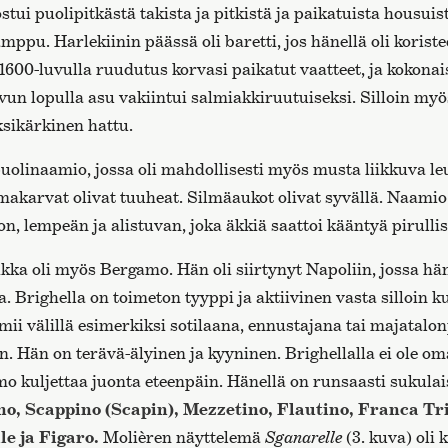
stui puolipitkästä takista ja pitkistä ja paikatuista housuis
pu. Harlekiinin päässä oli baretti, jos hänellä oli koriste
1600-luvulla ruudutus korvasi paikatut vaatteet, ja kokonai
vun lopulla asu vakiintui salmiakkiruutuiseksi. Silloin myös
ksikärkinen hattu.
uolinaamio, jossa oli mahdollisesti myös musta liikkuva leu
lmakarvat olivat tuuheat. Silmäaukot olivat syvällä. Naamio
n, lempeän ja alistuvan, joka äkkiä saattoi kääntyä pirullis
kka oli myös Bergamo. Hän oli siirtynyt Napoliin, jossa hä
 Brighella on toimeton tyyppi ja aktiivinen vasta silloin 
imii välillä esimerkiksi sotilaana, ennustajana tai majatalon
. Hän on terävä-älyinen ja kyyninen. Brighellalla ei ole o
o kuljettaa juonta eteenpäin. Hänellä on runsaasti sukula
o, Scappino (Scapin), Mezzetino, Flautino, Franca Tri
le ja Figaro.
Molièren näyttelemä
Sganarelle
(3. kuva) oli 