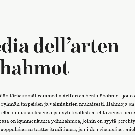
ia dell’arten
öhahmot
lään tärkeimmät commedia dell’arten henkilöhahmot, joita o
 ryhmän tarpeiden ja valmiuksien mukaisesti. Hahmoja on
ellä ominaisuuksiensa ja näytelmällisten tehtäviensä perus
essa on kymmenkunta ydinhahmoa, joihin on syytä pereht
ooppalaisessa teatteritraditiossa, ja niiden visuaaliset mie