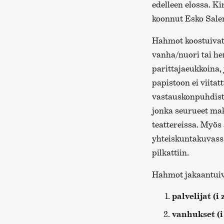
edelleen elossa. Ki
koonnut Esko Saler
Hahmot koostuivat 
vanha/nuori tai her
parittajaeukkoina, 
papistoon ei viitat
vastauskonpuhdistu
jonka seurueet ma
teattereissa. Myös
yhteiskuntakuvassa 
pilkattiin.
Hahmot jakaantui
palvelijat (i
vanhukset (i