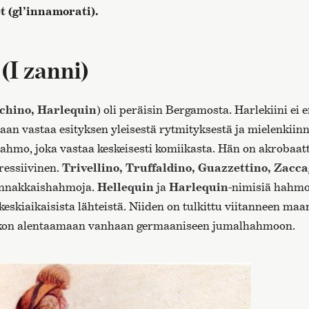
t (gl’innamorati).
 (I zanni)
cchino, Harlequin
) oli peräisin Bergamosta. Harlekiini ei e
vaan vastaa esityksen yleisestä rytmityksestä ja mielenkiin
ahmo, joka vastaa keskeisesti komiikasta. Hän on akrobaatti
ressiivinen.
Trivellino, Truffaldino, Guazzettino, Zacc
rinnakkaishahmoja.
Hellequin
ja
Harlequin
-nimisiä hahmo
eskiaikaisista lähteistä. Niiden on tulkittu viitanneen maa
 kirkon alentaamaan vanhaan germaaniseen jumalhahmoon.