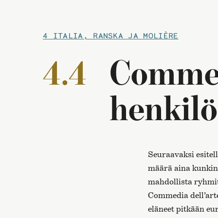
4 ITALIA, RANSKA JA MOLIÈRE
4.4
Commed
henkil
Seuraavaksi esitel
määrä aina kunkin
mahdollista ryhmit
Commedia dell’art
eläneet pitkään eur