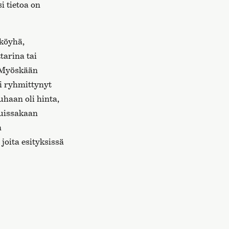
i tietoa on
/köyhä,
tarina tai
. Myöskään
li ryhmittynyt
haan oli hinta,
muissakaan
n
joita esityksissä