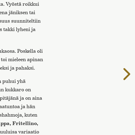
ta. Vyöstä roikkui
ena jäniksen tai
suus suunniteltiin
 takki lyheni ja
kaosa. Poskella oli
 toi mieleen apinan
eksi ja pahaksi.
S
s
n puhui yhä
kun kukkaro on
pitäjänä ja on aina
maatuntoa ja hän
ishahmoja, kuten
ppa, Fritellino,
kuuluisa variaatio