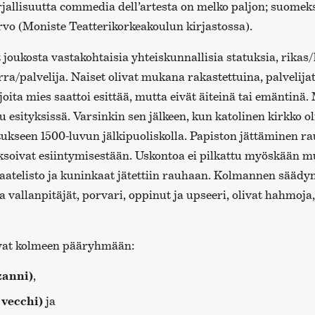
rjallisuutta commedia dell’artesta on melko paljon; suomeks
vo (Moniste Teatterikorkeakoulun kirjastossa).
joukosta vastakohtaisia yhteiskunnallisia statuksia, rikas
ra/palvelija. Naiset olivat mukana rakastettuina, palvelijat
joita mies saattoi esittää, mutta eivät äiteinä tai emäntinä
tu esityksissä. Varsinkin sen jälkeen, kun katolinen kirkko o
kseen 1500-luvun jälkipuoliskolla. Papiston jättäminen rau
ksoivat esiintymisestään. Uskontoa ei pilkattu myöskään 
 aatelisto ja kuninkaat jätettiin rauhaan. Kolmannen säädy
vallanpitäjät, porvari, oppinut ja upseeri, olivat hahmoja, 
vat kolmeen pääryhmään:
zanni)
,
 vecchi)
ja