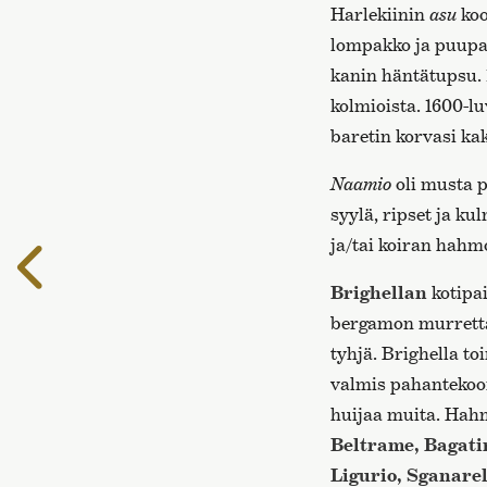
Harlekiinin
asu
koo
lompakko ja puupamp
kanin häntätupsu. 
kolmioista. 1600-lu
baretin korvasi ka
Naamio
oli musta p
syylä, ripset ja ku
ja/tai koiran hahmo
Edelliselle
sivulle
Brighellan
kotipai
bergamon murretta.
tyhjä. Brighella to
valmis pahantekoon
huijaa muita. Hahm
Beltrame, Bagatin
Ligurio, Sganarel