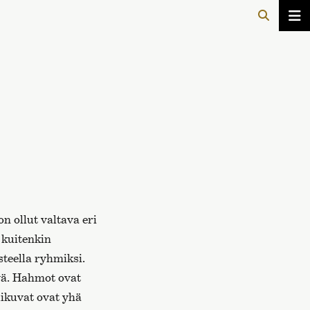
n ollut valtava eri
 kuitenkin
teella ryhmiksi.
yä. Hahmot ovat
likuvat ovat yhä