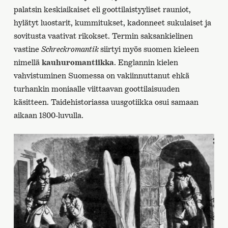
palatsin keskiaikaiset eli goottilaistyyliset rauniot,
hylätyt luostarit, kummitukset, kadonneet sukulaiset ja
sovitusta vaativat rikokset. Termin saksankielinen
vastine
Schreckromantik
siirtyi myös suomen kieleen
nimellä
kauhuromantiikka
. Englannin kielen
vahvistuminen Suomessa on vakiinnuttanut ehkä
turhankin moniaalle viittaavan goottilaisuuden
käsitteen. Taidehistoriassa uusgotiikka osui samaan
aikaan 1800-luvulla.