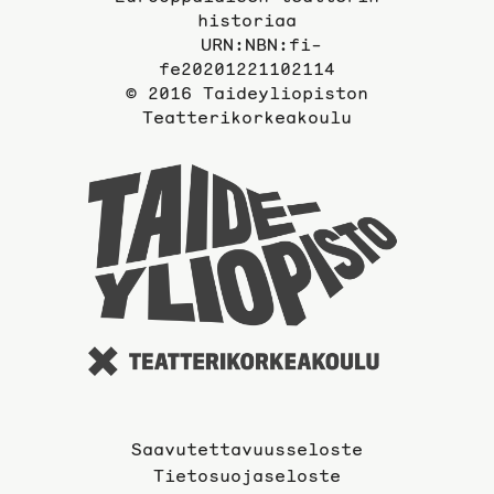
historiaa
URN:NBN:fi-
fe20201221102114
© 2016 Taideyliopiston
Teatterikorkeakoulu
Taideyli
sivuille
Saavutettavuusseloste
Tietosuojaseloste