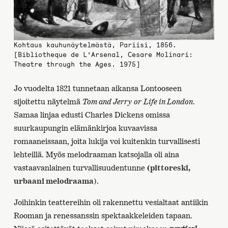
Kohtaus kauhunäytelmästä, Pariisi, 1856.
[Bibliotheque de L’Arsenal, Cesare Molinari:
Theatre through the Ages. 1975]
Jo vuodelta 1821 tunnetaan aikansa Lontooseen
sijoitettu näytelmä
Tom and Jerry
or
Life in London
.
Samaa linjaa edusti Charles Dickens omissa
suurkaupungin elämänkirjoa kuvaavissa
romaaneissaan, joita lukija voi kuitenkin turvallisesti
lehteillä. Myös melodraaman katsojalla oli aina
vastaavanlainen turvallisuudentunne
(pittoreski,
urbaani melodraama
).
Joihinkin teattereihin oli rakennettu vesialtaat antiikin
Rooman ja renessanssin spektaakkeleiden tapaan.