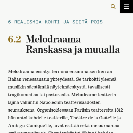
6 REALISMIA KOHTI JA SIITÄ POIS
6.2
Melodraama
Ranskassa ja muualla
Melodraama esiintyi terminä ensimmäisen kerran
Italian renessanssin yhteydessä. Se tarkoitti yleensä
musiikin säestämää näytelmäesitystä, tavallisesti
tragikomediaa tai pastoraalia.
Mélodrame
teatterin
lajina vakiintui Napoleonin teatterisäädösten
seurauksena. Organisoidessaan Pariisin teattereita 1812
hän antoi kahdelle teatterille, Théâtre de la Gaîté’lle ja
Ambigu-Comique’lle, luvat esittää sekä melodraamaa