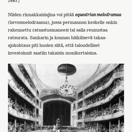
2003]
Niiden rinnakkaislajina voi pitää
equestrian melodramaa
(hevosmelodraama), jossa permannon keskelle onkin
rakennettu ratsastusmaneesi tai salia reunustaa
ratsurata. Sankarin ja konnan häikäisevä takaa-
ajokohtaus piti huolen siitä, että taloudelliset
investoinnit saatiin takaisin monikertaisina.