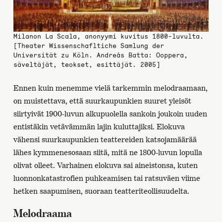
Milanon La Scala, anonyymi kuvitus 1800-luvulta.
[Theater Wissenschafltiche Samlung der
Universität zu Köln. Andreás Batta: Ooppera,
säveltäjät, teokset, esittäjät. 2005]
Ennen kuin menemme vielä tarkemmin melodraamaan,
on muistettava, että suurkaupunkien suuret yleisöt
siirtyivät 1900-luvun alkupuolella sankoin joukoin uuden
entistäkin vetävämmän lajin kuluttajiksi. Elokuva
vähensi suurkaupunkien teattereiden katsojamäärää
lähes kymmenesosaan siitä, mitä ne 1800-luvun lopulla
olivat olleet. Varhainen elokuva sai aineistonsa, kuten
luonnonkatastrofien puhkeamisen tai ratsuväen viime
hetken saapumisen, suoraan teatteriteollisuudelta.
Melodraama