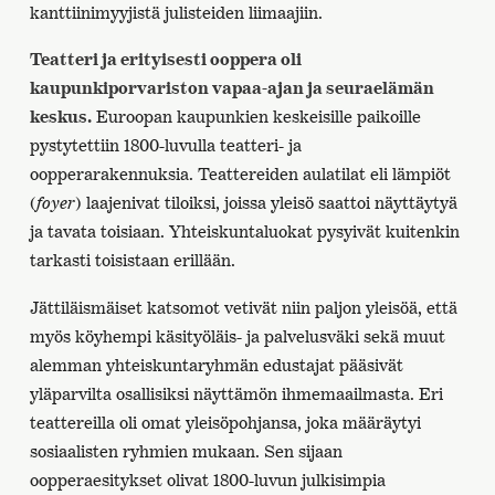
kanttiinimyyjistä julisteiden liimaajiin.
Teatteri ja erityisesti ooppera oli
kaupunkiporvariston vapaa-ajan ja seuraelämän
keskus.
Euroopan kaupunkien keskeisille paikoille
pystytettiin 1800-luvulla teatteri- ja
oopperarakennuksia. Teattereiden aulatilat eli lämpiöt
(
foyer
) laajenivat tiloiksi, joissa yleisö saattoi näyttäytyä
ja tavata toisiaan. Yhteiskuntaluokat pysyivät kuitenkin
tarkasti toisistaan erillään.
Jättiläismäiset katsomot vetivät niin paljon yleisöä, että
myös köyhempi käsityöläis- ja palvelusväki sekä muut
alemman yhteiskuntaryhmän edustajat pääsivät
yläparvilta osallisiksi näyttämön ihmemaailmasta. Eri
teattereilla oli omat yleisöpohjansa, joka määräytyi
sosiaalisten ryhmien mukaan. Sen sijaan
oopperaesitykset olivat 1800-luvun julkisimpia