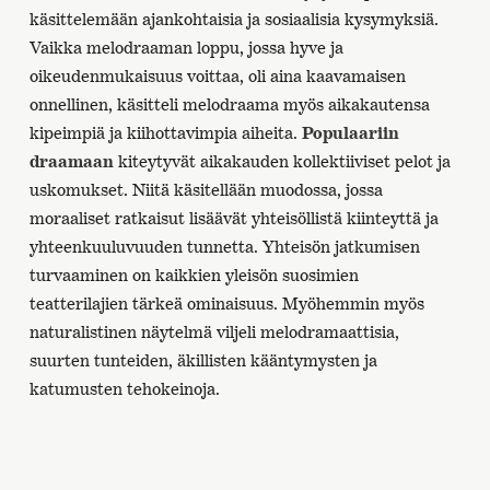
käsittelemään ajankohtaisia ja sosiaalisia kysymyksiä.
Vaikka melodraaman loppu, jossa hyve ja
oikeudenmukaisuus voittaa, oli aina kaavamaisen
onnellinen, käsitteli melodraama myös aikakautensa
kipeimpiä ja kiihottavimpia aiheita.
Populaariin
draamaan
kiteytyvät aikakauden kollektiiviset pelot ja
uskomukset. Niitä käsitellään muodossa, jossa
moraaliset ratkaisut lisäävät yhteisöllistä kiinteyttä ja
yhteenkuuluvuuden tunnetta. Yhteisön jatkumisen
turvaaminen on kaikkien yleisön suosimien
teatterilajien tärkeä ominaisuus. Myöhemmin myös
naturalistinen näytelmä viljeli melodramaattisia,
suurten tunteiden, äkillisten kääntymysten ja
katumusten tehokeinoja.