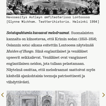
Hevosesitys Astleyn amfiteaterissa Lontoossa
[Glynne Wickham. Teatterihistoria. Helsinki 1994]
Sotatapahtumia kuvaavat melodraamat
. Suomalaisten
kannalta on kiinostavaa, että Krimin sodan (1853–1856;
Oolannin sota) aikana esitettiin Lontoossa näytelmää
Maiden of Hango.
Siinä englantilaiset ja venäläiset
upseerit seikkailevat. Venäläiset ovat vanginneet
englantilaisen neidon, jota tullaan pelastamaan.
Näytelmä osoittaa, että melodraamat saattoivat myös
käsitellä ajankohtaisia teemoja patrioottisesti ja
viihdyttävästi.
Edelliselle
sivulle