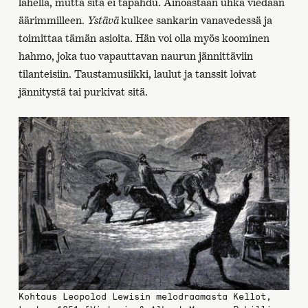
lähellä, mutta sitä ei tapahdu. Ainoastaan uhka viedään
äärimmilleen.
Ystävä
kulkee sankarin vanavedessä ja
toimittaa tämän asioita. Hän voi olla myös koominen
hahmo, joka tuo vapauttavan naurun jännittäviin
tilanteisiin. Taustamusiikki, laulut ja tanssit loivat
jännitystä tai purkivat sitä.
Kohtaus Leopolod Lewisin melodraamasta Kellot,