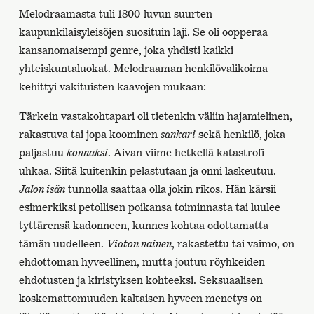
Melodraamasta tuli 1800-luvun suurten
kaupunkilaisyleisöjen suosituin laji. Se oli oopperaa
kansanomaisempi genre, joka yhdisti kaikki
yhteiskuntaluokat. Melodraaman henkilövalikoima
kehittyi vakituisten kaavojen mukaan:
Tärkein vastakohtapari oli tietenkin väliin hajamielinen,
rakastuva tai jopa koominen
sankari
sekä henkilö, joka
paljastuu
konnaksi
. Aivan viime hetkellä katastrofi
uhkaa. Siitä kuitenkin pelastutaan ja onni laskeutuu.
Jalon isän
tunnolla saattaa olla jokin rikos. Hän kärsii
esimerkiksi petollisen poikansa toiminnasta tai luulee
tyttärensä kadonneen, kunnes kohtaa odottamatta
tämän uudelleen.
Viaton nainen
, rakastettu tai vaimo, on
ehdottoman hyveellinen, mutta joutuu röyhkeiden
ehdotusten ja kiristyksen kohteeksi. Seksuaalisen
koskemattomuuden kaltaisen hyveen menetys on