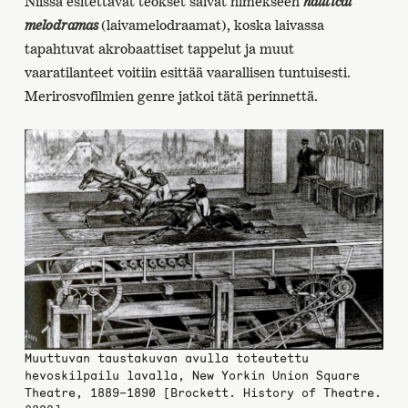
Niissä esitettävät teokset saivat nimekseen
nautical
melodramas
(laivamelodraamat), koska laivassa
tapahtuvat akrobaattiset tappelut ja muut
vaaratilanteet voitiin esittää vaarallisen tuntuisesti.
Merirosvofilmien genre jatkoi tätä perinnettä.
Muuttuvan taustakuvan avulla toteutettu
hevoskilpailu lavalla, New Yorkin Union Square
Theatre, 1889–1890 [Brockett. History of Theatre.