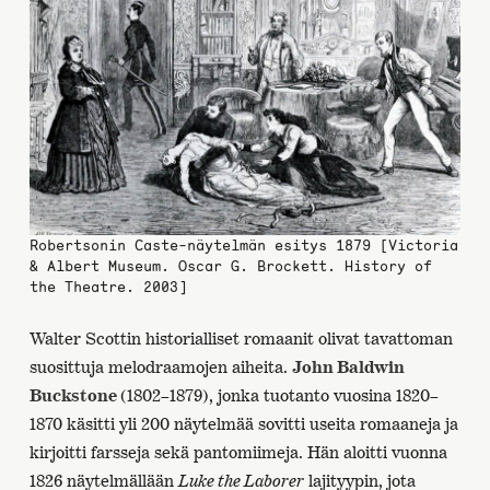
Robertsonin Caste-näytelmän esitys 1879 [Victoria
& Albert Museum. Oscar G. Brockett. History of
the Theatre. 2003]
Walter Scottin historialliset romaanit olivat tavattoman
suosittuja melodraamojen aiheita.
John Baldwin
Buckstone
(1802–1879), jonka tuotanto vuosina 1820–
1870 käsitti yli 200 näytelmää sovitti useita romaaneja ja
kirjoitti farsseja sekä pantomiimeja. Hän aloitti vuonna
1826 näytelmällään
Luke the Laborer
lajityypin, jota