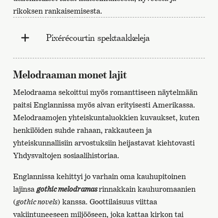
rikoksen rankaisemisesta.
Pixérécourtin spektaakkeleja
Melodraaman monet lajit
Melodraama sekoittui myös romanttiseen näytelmään
paitsi Englannissa myös aivan erityisesti Amerikassa.
Melodraamojen yhteiskuntaluokkien kuvaukset, kuten
henkilöiden suhde rahaan, rakkauteen ja
yhteiskunnallisiin arvostuksiin heijastavat kiehtovasti
Yhdysvaltojen sosiaalihistoriaa.
Englannissa kehittyi jo varhain oma kauhupitoinen
lajinsa
gothic melodramas
rinnakkain kauhuromaanien
(
gothic novels
) kanssa. Goottilaisuus viittaa
vakiintuneeseen miljööseen, joka kattaa kirkon tai