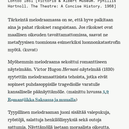
Lontoo 1851 [Victoria & Albert Museum. Pyhillis
Hartnoll. The Theatre: A Concise History. 1968]
Tärkeintä melodraamassa on se, että hyve palkitaan
aina ja pahat rikokset rangaistaan. Jos rikokset ovat
maallisen oikeuden tavoittamattomissa, saavat ne
metafyysisen tuomionsa esimerkiksi luonnonkatastrofin
myötä. (kuvat)
Myöhemmin melodraama sekoittui romanttiseen
näytelmään. Victor Hugon
Hernani
-näytelmää (1830)
syytettiin melodramaattisista tehoista, jotka eivät
sopineet puhdasoppisille tragedioille varatulle
kansalliselle päänäyttämölle. (mainittu luvussa
5.9
)
Romantiikka Saksassa ja muualla
Tyypillinen melodraaman juoni sisältää valepukuja,
ryöstöjä, salattuja henkilöllisyyksiä sekä outoja
sattumia. Näyttämöllä jaetaan moraalista oikeutta.