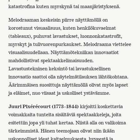
katastrofina kuten myrskynä tai maanjäristyksenä.
Melodraaman keskeisin piirre näyttämöllä on
korostunut visuaalisuus, kuten henkilökuvaelmat
(tableaux), puhuvat lavastukset, luonnonkatastrofit,
myrskyt ja tulivuorenpurkaukset. Melodraama viettelee
visuaalisuudellaan. Näyttämötekniikan innovaatiot
mahdollistivat spektaakkelimaisuuden.
Lavastustekninen keksintö tai lavastuksellinen
innovaatio saattoi olla näytelmätilauksen lähtökohtana.
Äärimmäisen suosittuja näyttämöllä olivat myös lapset
ja eläimet, nuo viisaat ja uskolliset ystävämme.
Juuri Pixérécourt (1773–1844)
kirjoitti koskettavia
voimakkaita tunteita sisältäviä spektaakkeleja, joita
esitettiin jopa yli tuhat kertaa. Niistä alla on valikoima
tärkeimmistä. Hänen teemojaan olivat niin ikään
uskonnolliset ideat kaitselmuksesta, hyveestä ja