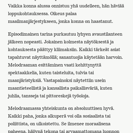
Vaikka konna alussa onnistuu yhä uudelleen, hän häviää
loppukohtauksessa. Oikeus palaa
maailmanjärjestykseen, jonka konna on haastanut.
Episodimainen tarina purkautuu lyhyen avaustilanteen
jälkeen nopeasti. Jokainen kolmesta näytöksestä ja
kohtauksesta päättyy kliimaksiin. Kaikki tärkeät asiat
tapahtuvat näyttämöllä; sanantuojia käytetään harvoin.
Melodraaman esittäminen vaati kehittynyttä
spektaakkelia, kuten taisteluita, tulvia tai
maanjäristyksiä. Vastapainoksi näytettiin usein
maantieteellistä ja kansallista paikallisväriä, kuten
juhlia, tansseja tai pittoreskejä työoloja.
Melodraamassa yhteiskunta on absoluuttisen hyvä.
Kaikki paha, jonka alkuperä voi olla sosiaalista tai
poliittista, on ulkoistettu. Se ilmenee moraalisena
paheena, häijynä tekona tai arvaamattomana luonnon