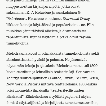
että pantomiimeja. Termi vakiintui lähinnä kahden
huippusuositun kirjailijan myötä, jotka olivat
saksalainen K. A Kotzebue ja ranskalainen G.
Pixérécourt. Kotzebue oli ottanut
Sturm und Drang
-
liikkeen keinoja käyttöönsä ja popularisoinut ne. Hän
muokkasi jännittävistä aiheista ja dramaattisista
tapahtumista sujuvia näytelmiä, jotka olivat täynnä
tunnekuohua.
Melodraama koostui voimakkaista tunnekuohuista sekä
absoluuttisesta hyvästä ja pahasta. Ne jäsensivät
näytelmän tekoja ja ajatuksia. Melodraamasta tuli 1800-
luvun suosituin ja leimallisin teatterin laji. Sen varaan
kehittyi suurkaupunkien (Lontoo, Pariisi, Berliini, Wien,
New York ja Pietari) mittava teatterielämä. 1800-lukua
voisi luonnehtia ilmaisulla ”teatteriteollisuuden
aikakausi”. Elinkeinohaara työllisti paljon eri alojen
ihmisiä näyttelijöistä ja kirjailijoista tehostemestareihin,