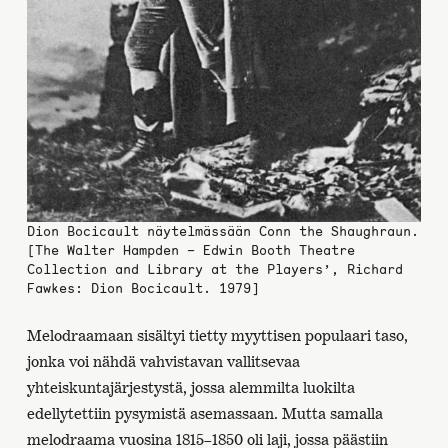
Dion Bocicault näytelmässään Conn the Shaughraun.
[The Walter Hampden – Edwin Booth Theatre
Collection and Library at the Players’, Richard
Fawkes: Dion Bocicault. 1979]
Melodraamaan sisältyi tietty myyttisen populaari taso,
jonka voi nähdä vahvistavan vallitsevaa
yhteiskuntajärjestystä, jossa alemmilta luokilta
edellytettiin pysymistä asemassaan. Mutta samalla
melodraama vuosina 1815–1850 oli laji, jossa päästiin