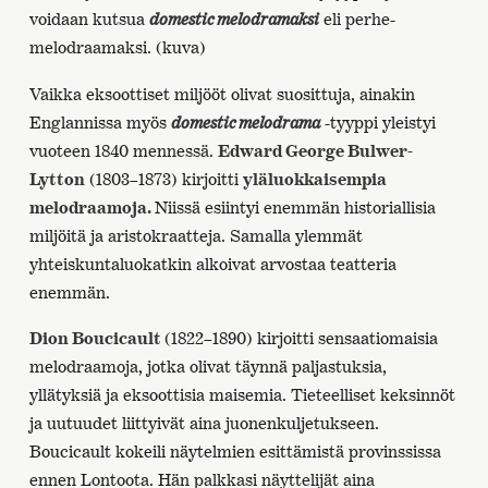
voidaan kutsua
domestic melodramaksi
eli perhe-
melodraamaksi. (kuva)
Vaikka eksoottiset miljööt olivat suosittuja, ainakin
Englannissa myös
domestic melodrama
-tyyppi yleistyi
vuoteen 1840 mennessä.
Edward George Bulwer-
Lytton
(1803–1873) kirjoitti
yläluokkaisempia
melodraamoja.
Niissä esiintyi enemmän historiallisia
miljöitä ja aristokraatteja. Samalla ylemmät
yhteiskuntaluokatkin alkoivat arvostaa teatteria
enemmän.
Dion Boucicault
(1822–1890) kirjoitti sensaatiomaisia
melodraamoja, jotka olivat täynnä paljastuksia,
yllätyksiä ja eksoottisia maisemia. Tieteelliset keksinnöt
ja uutuudet liittyivät aina juonenkuljetukseen.
Boucicault kokeili näytelmien esittämistä provinssissa
ennen Lontoota. Hän palkkasi näyttelijät aina