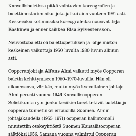
Kansallisbaletissa pitkä vaihtuvien koreografien ja
balettimestarien aika, joka jatkui aina vuoteen 1981 asti.
Keskeisiksi kotimaisiksi koreografeiksi nousivat
Irja
Koskinen
ja ennenkaikkea
Elsa Sylvestersson
.
Neuvostobaletti oli balettiopetuksen ja -ohjelmiston
keskeinen vaikuttaja 1950-luvulta 1980-luvun alkuun
asti.
Oopperanjohtaja
Alfons Almi
vaikutti myös Oopperan
baletin kehittymiseen 1950–1970-luvuilla. Hän oli
aikaansaava, värikäs, mutta myös itsevaltainen johtaja.
Almi perusti vuonna 1946 Kansallisoopperan
Solistikunta ry:n, jonka kesäkiertueet tekivät balettia ja
oopperaa tunnetuiksi eripuolilla Suomea. Almin
johtajakaudella (1955–1971) oopperan hallintomalli
muutettiin osakeyhtiöstä Suomen Kansallisoopperan
säätiöksi 1956. Samana vuonna valmistui Oopperan