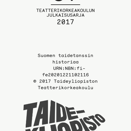
TEATTERIKORKEAKOULUN
JULKAISUSARJA
2017
Suomen taidetanssin
historiaa
URN:NBN:fi-
fe20201221102116
© 2017 Taideyliopiston
Teatterikorkeakoulu
Taideyli
sivuille