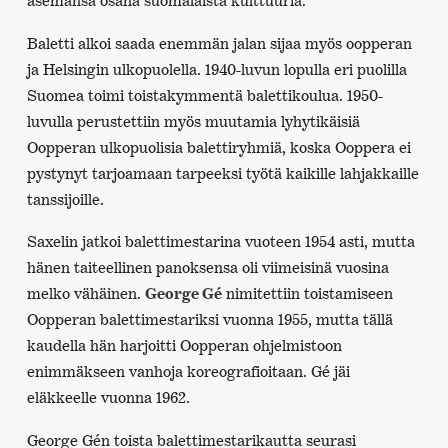
asemansa osana suomalaista kulttuuria.
Baletti alkoi saada enemmän jalan sijaa myös oopperan
ja Helsingin ulkopuolella. 1940-luvun lopulla eri puolilla
Suomea toimi toistakymmentä balettikoulua. 1950-
luvulla perustettiin myös muutamia lyhytikäisiä
Oopperan ulkopuolisia balettiryhmiä, koska Ooppera ei
pystynyt tarjoamaan tarpeeksi työtä kaikille lahjakkaille
tanssijoille.
Saxelin jatkoi balettimestarina vuoteen 1954 asti, mutta
hänen taiteellinen panoksensa oli viimeisinä vuosina
melko vähäinen.
George Gé
nimitettiin toistamiseen
Oopperan balettimestariksi vuonna 1955, mutta tällä
kaudella hän harjoitti Oopperan ohjelmistoon
enimmäkseen vanhoja koreografioitaan. Gé jäi
eläkkeelle vuonna 1962.
George Gén toista balettimestarikautta seurasi