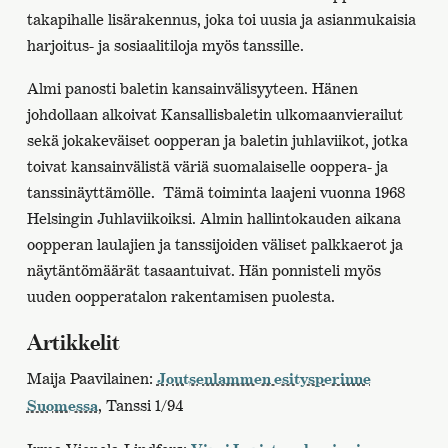
takapihalle lisärakennus, joka toi uusia ja asianmukaisia
harjoitus- ja sosiaalitiloja myös tanssille.
Almi panosti baletin kansainvälisyyteen. Hänen
johdollaan alkoivat Kansallisbaletin ulkomaanvierailut
sekä jokakeväiset oopperan ja baletin juhlaviikot, jotka
toivat kansainvälistä väriä suomalaiselle ooppera- ja
tanssinäyttämölle. Tämä toiminta laajeni vuonna 1968
Helsingin Juhlaviikoiksi. Almin hallintokauden aikana
oopperan laulajien ja tanssijoiden väliset palkkaerot ja
näytäntömäärät tasaantuivat. Hän ponnisteli myös
uuden oopperatalon rakentamisen puolesta.
Artikkelit
Maija Paavilainen:
Joutsenlammen esitysperinne
, Tanssi 1/94
Suomessa