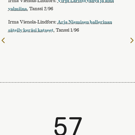
Irma Vienola-Lindfors:
Virpi Laristo vahva ja aina
, Tanssi 2/96
valmiina
Irma Vienola-Lindfors:
Arja Niemisen ballerinan
, Tanssi 1/96
säteily keräsi katseet
Edelliselle
sivulle
57