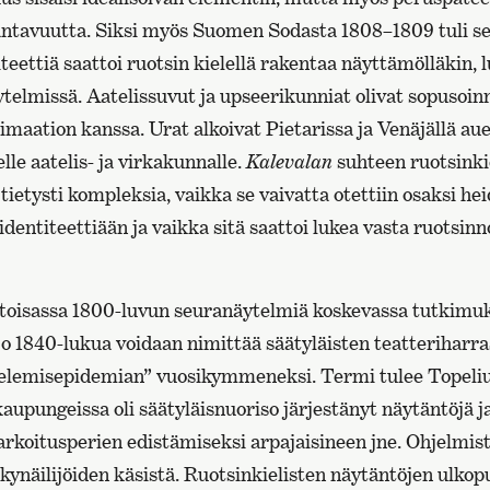
kantavuutta. Siksi myös Suomen Sodasta 1808–1809 tuli se a
teettiä saattoi ruotsin kielellä rakentaa näyttämölläkin, 
telmissä. Aatelissuvut ja upseerikunniat olivat sopusoin
timaation kanssa. Urat alkoivat Pietarissa ja Venäjällä au
le aatelis- ja virkakunnalle.
Kalevalan
suhteen ruotsinkie
i tietysti kompleksia, vaikka se vaivatta otettiin osaksi he
entiteettiään ja vaikka sitä saattoi lukea vasta ruotsin
antoisassa 1800-luvun seuranäytelmiä koskevassa tutkimu
jo 1840-lukua voidaan nimittää säätyläisten teatteriharr
elemisepidemian” vuosikymmeneksi. Termi tulee Topeliu
upungeissa oli säätyläisnuoriso järjestänyt näytäntöjä ja
arkoitusperien edistämiseksi arpajaisineen jne. Ohjelmis
ynäilijöiden käsistä. Ruotsinkielisten näytäntöjen ulkop