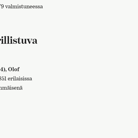
1879 valmistuneessa
illistuva
4), Olof
51 erilaisissa
immäisenä