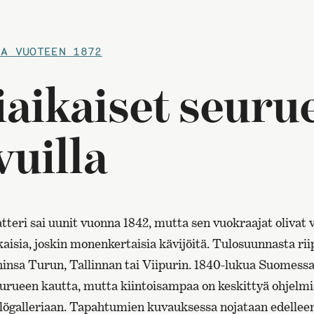
NA VUOTEEN 1872
aikaiset seurue
vuilla
teri sai uunit vuonna 1842, mutta sen vuokraajat olivat v
kaisia, joskin monenkertaisia kävijöitä. Tulosuunnasta ri
hinsa Turun, Tallinnan tai Viipurin. 1840-lukua Suomess
eurueen kautta, mutta kiintoisampaa on keskittyä ohjelm
ilögalleriaan. Tapahtumien kuvauksessa nojataan edelle