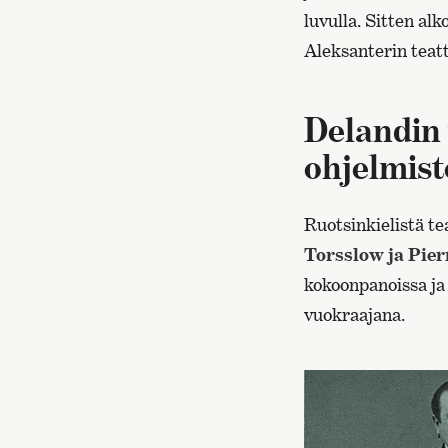
luvulla. Sitten al
Aleksanterin teatt
Delandin 
ohjelmist
Ruotsinkielistä te
Torsslow ja Pier
kokoonpanoissa ja
vuokraajana.