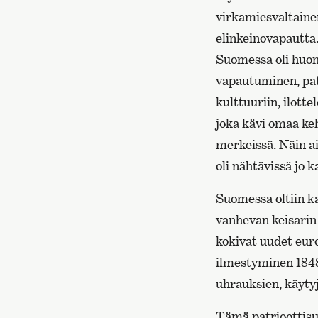
virkamiesvaltainen
elinkeinovapautta
Suomessa oli huom
vapautuminen, pat
kulttuuriin, ilot
joka kävi omaa keh
merkeissä. Näin a
oli nähtävissä jo
Suomessa oltiin ka
vanhevan keisarin 
kokivat uudet eur
ilmestyminen 1848
uhrauksien, käyty
Tämä patrioottisuu