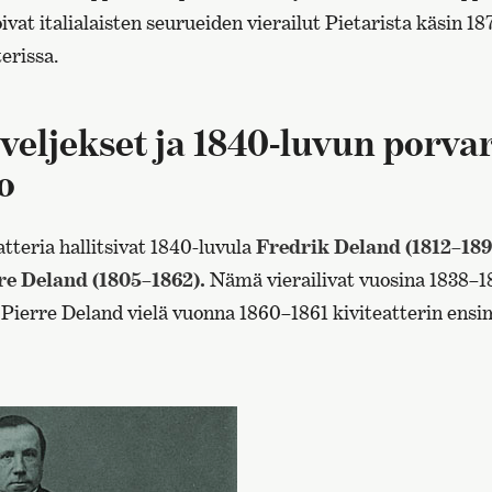
koivat italialaisten seurueiden vierailut Pietarista käsin 
erissa.
veljekset ja 1840-luvun porvar
o
atteria hallitsivat 1840-luvula
Fredrik Deland (1812–189
re Deland (1805–1862).
Nämä vierailivat vuosina 1838–18
 Pierre Deland vielä vuonna 1860–1861 kiviteatterin ens