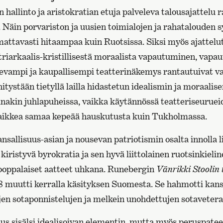
 hallinto ja aristokratian etuja palveleva talousajattelu r
. Näin porvariston ja uusien toimialojen ja rahatalouden
attavasti hitaampaa kuin Ruotsissa. Siksi myös ajattelu
riarkaalis-kristillisestä moraalista vapautuminen, vap
televampi ja kaupallisempi teatterinäkemys rantautuivat 
itystään tietyllä lailla hidastetun idealismin ja moraali
inakin juhlapuheissa, vaikka käytännössä teatteriseuruei
 kaikkea samaa kepeää hauskutusta kuin Tukholmassa.
nsallisuus-asian ja nousevan patriotismin osalta innolla l
kiristyvä byrokratia ja sen hyvä liittolainen ruotsinkielin
ooppalaiset aatteet uhkana. Runebergin
Vänrikki Stoolin 
 muutti kerralla käsityksen Suomesta. Se hahmotti kan
jen sotaponnistelujen ja melkein unohdettujen sotavetera
s sisälsi idealisoivan elementin, mutta myös peruspateett