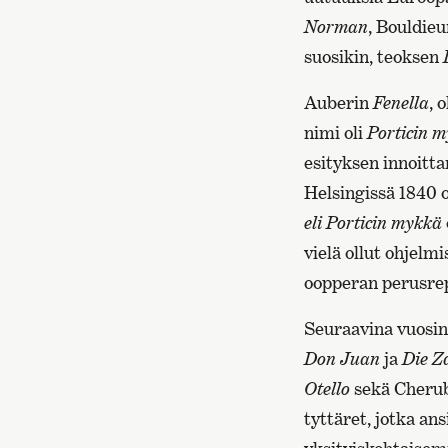
Norman
, Bouldie
suosikin, teoksen
Auberin
Fenella
, 
nimi oli
Porticin 
esityksen innoitt
Helsingissä 1840 
eli Porticin mykkä
vielä ollut ohjelmi
oopperan perusrep
Seuraavina vuosin
Don Juan
ja
Die Z
Otello
sekä Cheru
tyttäret, jotka an