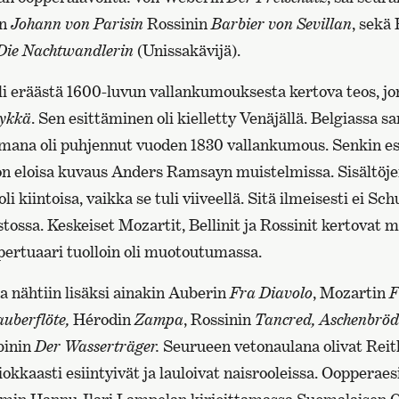
un
Johann von Parisin
Rossinin
Barbier von Sevillan
, sekä 
Die Nachtwandlerin
(Unissakävijä).
oli eräästä 1600-luvun vallankumouksesta kertova teos, j
mykkä
. Sen esittäminen oli kielletty Venäjällä. Belgiassa 
amana oli puhjennut vuoden 1830 vallankumous. Senkin es
on eloisa kuvaus Anders Ramsayn muistelmissa. Sisältöj
oli kiintoisa, vaikka se tuli viiveellä. Sitä ilmeisesti ei Sc
stossa. Keskeiset Mozartit, Bellinit ja Rossinit kertovat m
ertuaari tuolloin oli muotoutumassa.
a nähtiin lisäksi ainakin Auberin
Fra Diavolo
, Mozartin
F
auberflöte,
Hérodin
Zampa
, Rossinin
Tancred,
Aschenbröd
binin
Der Wasserträger.
Seurueen vetonaulana olivat Rei
siokkaasti esiintyivät ja lauloivat naisrooleissa. Oopperae