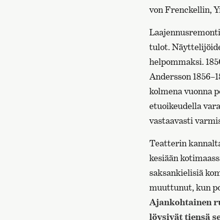
von Frenckellin, Y
Laajennusremontin
tulot. Näyttelijöi
helpommaksi. 1850
Andersson 1856–18
kolmena vuonna per
etuoikeudella vara
vastaavasti varmi
Teatterin kannalta
kesiään kotimaassa
saksankielisiä kom
muuttunut, kun por
Ajankohtainen ru
löysivät tiensä 