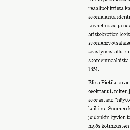
reaalipoliittista 
suomalaista identi
kuvaelmissa ja näy
aristokratian legi
suomenruotsalaisel
sivistyneistöllä ol
suomenmaalaista id
1851.
Elina Pietilä on 
osoittanut, miten 
suorastaan ”näytt
kaikissa Suomen ka
joidenkin hyvien t
myös kotimaisten k