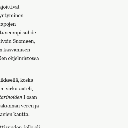
ajoittivat
 syntyminen
tapojen
autuneempi suhde
vaivoin Suomeen,
sen kasvamisen
den ohjelmistossa
iikkeellä, koska
en virka-aateli,
tarinoiden
I osan
sakunnan veren ja
anien kautta.
isuuden, jolla oli