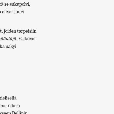
tä se sukupolvi,
 olivat juuri
 joiden tarpeisiin
ääntäjä.
Esikuvat
ikä näkyi
ielisellä
istollisia
akseen Bellinin