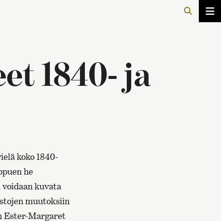
et 1840- ja
ielä koko 1840-
ippuen he
a voidaan kuvata
istojen muutoksiin
en Ester-Margaret