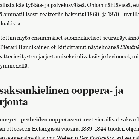
allista käsityöläis- ja palvelusväkeä. Onhan nähtävissä, et
ammatillisesti teatteriin hakeutui 1860- ja 1870 -luvuilla
luokista.
stettiin myös ensimmäiset suomenkieliset seuranäytännöt,
 Pietari Hannikainen oli kirjoittanut näytelmänsä
Silmänk
atteriesitysten järjestämiseksi olivat siis jo levinneet, m
kymmenellä.
saksankielinen ooppera- ja
arjonta
hmeyer -perheiden oopperaseurueet
vierailivat saksank
an otteeseen Helsingissä vuosina 1839–1844 tuoden ohjelm
an oopperalavoilta: von Weberin
Der Freischütz
, sai seur