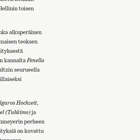
Bellinin toisen
onka alkuperäinen
samaisen teoksen
ityksestä
en kannalta
Fenella
hultzin seurueella
illaiseksi
igaros Hochzeit
,
el (Tuhkimo)
ja
thmeyerin perheen
sityksiä on kuvattu