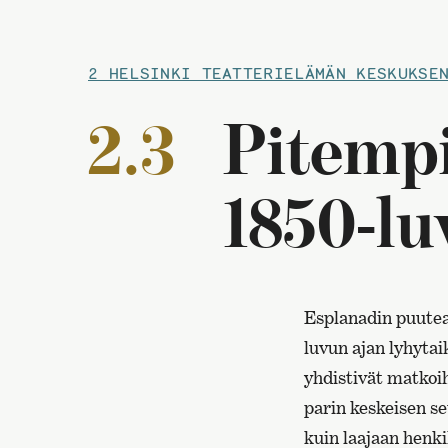
2 HELSINKI TEATTERIELÄMÄN KESKUKSE
2.3
Pitempi
1850-lu
Esplanadin puuteat
luvun ajan lyhytai
yhdistivät matkoi
parin keskeisen s
kuin laajaan henk