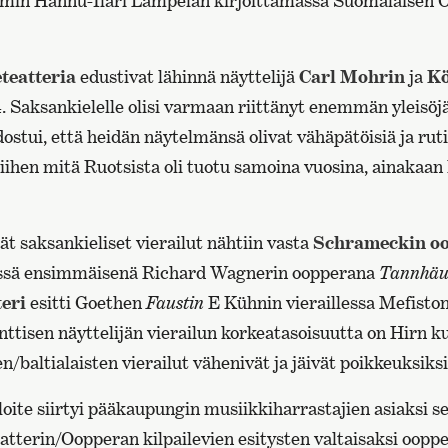
mmin Hannu-Ilari Lampelan kirjoittamassa Suomalaisen 
teatteria
edustivat lähinnä näyttelijä
Carl Mohrin
ja
Kö
. Saksankielelle olisi varmaan riittänyt enemmän yleisöj
ostui, että heidän näytelmänsä olivat vähäpätöisiä ja rut
iihen mitä Ruotsista oli tuotu samoina vuosina, ainakaan ki
t saksankieliset vierailut nähtiin vasta
Schrameckin o
äessä ensimmäisenä Richard Wagnerin oopperana
Tannhäus
teri
esitti Goethen
Faustin
E Kühnin vieraillessa Mefisto
tisen näyttelijän vierailun korkeatasoisuutta on Hirn 
n/baltialaisten vierailut vähenivät ja jäivät poikkeuksiksi
loite siirtyi pääkaupungin musiikkiharrastajien asiaksi 
atterin/Oopperan kilpailevien esitysten valtaisaksi oop