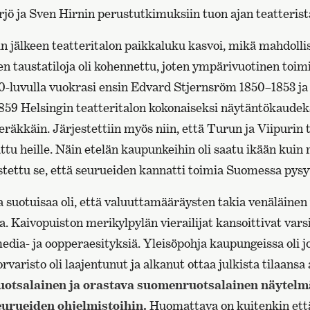
rjö ja Sven Hirnin perustutkimuksiin tuon ajan teatterist
 jälkeen teatteritalon paikkaluku kasvoi, mikä mahdoll
den taustatiloja oli kohennettu, joten ympärivuotinen toimi
-luvulla vuokrasi ensin Edvard Stjernsröm 1850–1853 ja 
59 Helsingin teatteritalon kokonaiseksi näytäntökaude
äkkäin. Järjestettiin myös niin, että Turun ja Viipurin te
ttu heille. Näin etelän kaupunkeihin oli saatu ikään kuin
stettu se, että seurueiden kannatti toimia Suomessa pysy
 suotuisaa oli, että valuuttamääräysten takia venäläinen y
. Kaivopuiston merikylpylän vierailijat kansoittivat vars
edia- ja oopperaesityksiä. Yleisöpohja kaupungeissa oli jo
varisto oli laajentunut ja alkanut ottaa julkista tilaansa 
otsalainen ja orastava suomenruotsalainen näytelm
seurueiden ohjelmistoihin.
Huomattava on kuitenkin et