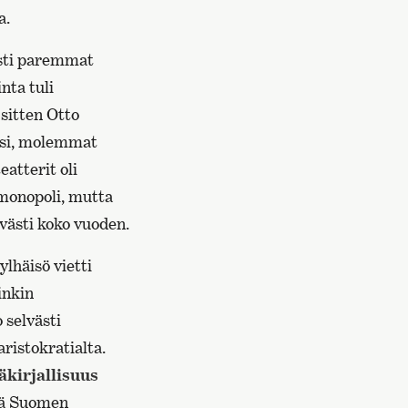
a.
isti paremmat
nta tuli
sitten Otto
ksi, molemmat
atterit oli
 monopoli, mutta
västi koko vuoden.
lhäisö vietti
inkin
 selvästi
aristokratialta.
äkirjallisuus
tä Suomen