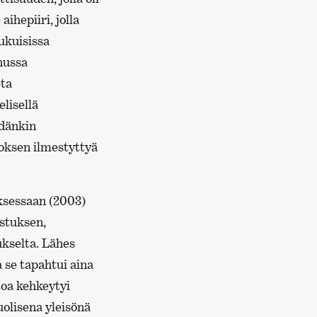
ihepiiri, jolla
lukuisissa
nussa
eta
lisellä
idänkin
noksen ilmestyttyä
ksessaan (2003)
astuksen,
kselta. Lähes
 se tapahtui aina
toa kehkeytyi
uolisena yleisönä