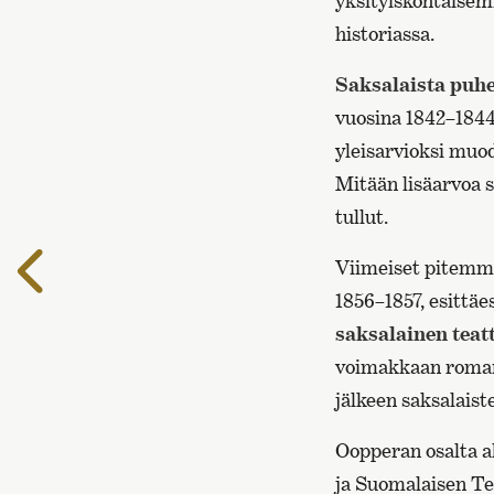
yksityiskohtaise
historiassa.
Saksalaista puhe
vuosina 1842–1844
yleisarvioksi muod
Mitään lisäarvoa s
tullut.
Edelliselle
Viimeiset pitemmä
sivulle
1856–1857, esitt
saksalainen teat
voimakkaan romant
jälkeen saksalaiste
Oopperan osalta a
ja Suomalaisen Te