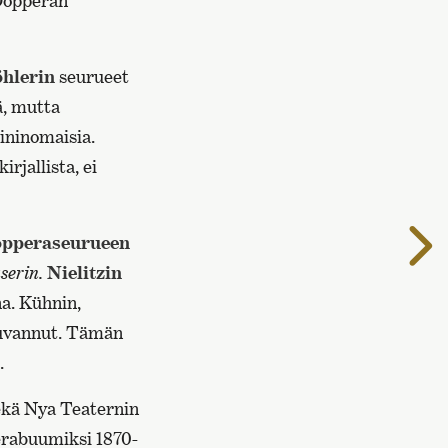
Oopperan
hlerin
seurueet
ä, mutta
iininomaisia.
rjallista, ei
S
opperaseurueen
s
erin.
Nielitzin
na. Kühnin,
kuvannut. Tämän
.
sekä Nya Teaternin
perabuumiksi 1870-