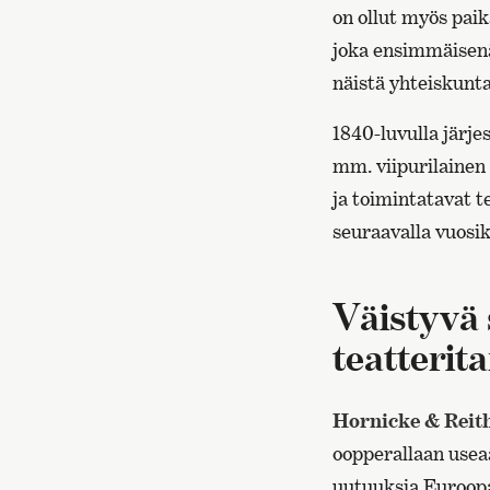
on ollut myös paik
joka ensimmäisenä 
näistä yhteiskunta
1840-luvulla järje
mm. viipurilainen
ja toimintatavat te
seuraavalla vuosi
Väistyvä 
teatterit
Hornicke & Reit
oopperallaan usea
uutuuksia Euroop