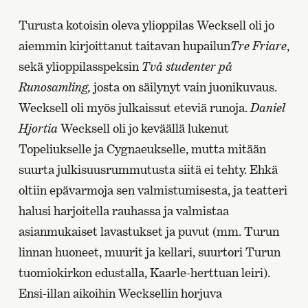
Turusta kotoisin oleva ylioppilas Wecksell oli jo
aiemmin kirjoittanut taitavan hupailun
Tre Friare
,
sekä ylioppilasspeksin
Två studenter på
Runosamling,
josta on säilynyt vain juonikuvaus.
Wecksell oli myös julkaissut eteviä runoja.
Daniel
Hjortia
Wecksell oli jo keväällä lukenut
Topeliukselle ja Cygnaeukselle, mutta mitään
suurta julkisuusrummutusta siitä ei tehty. Ehkä
oltiin epävarmoja sen valmistumisesta, ja teatteri
halusi harjoitella rauhassa ja valmistaa
asianmukaiset lavastukset ja puvut (mm. Turun
linnan huoneet, muurit ja kellari, suurtori Turun
tuomiokirkon edustalla, Kaarle-herttuan leiri).
Ensi-illan aikoihin Wecksellin horjuva