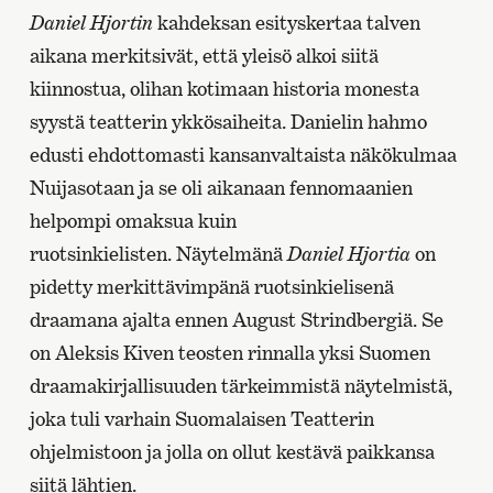
Daniel Hjortin
kahdeksan esityskertaa talven
aikana merkitsivät, että yleisö alkoi siitä
kiinnostua, olihan kotimaan historia monesta
syystä teatterin ykkösaiheita. Danielin hahmo
edusti ehdottomasti kansanvaltaista näkökulmaa
Nuijasotaan ja se oli aikanaan fennomaanien
helpompi omaksua kuin
ruotsinkielisten. Näytelmänä
Daniel Hjortia
on
pidetty merkittävimpänä ruotsinkielisenä
draamana ajalta ennen August Strindbergiä. Se
on Aleksis Kiven teosten rinnalla yksi Suomen
draamakirjallisuuden tärkeimmistä näytelmistä,
joka tuli varhain Suomalaisen Teatterin
ohjelmistoon ja jolla on ollut kestävä paikkansa
siitä lähtien.