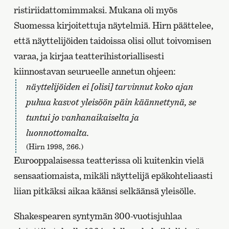
ristiriidattomimmaksi. Mukana oli myös
Suomessa kirjoitettuja näytelmiä. Hirn päättelee,
että näyttelijöiden taidoissa olisi ollut toivomisen
varaa, ja kirjaa teatterihistoriallisesti
kiinnostavan seurueelle annetun ohjeen:
näyttelijöiden ei [olisi] tarvinnut koko ajan
puhua kasvot yleisöön päin käännettynä, se
tuntui jo vanhanaikaiselta ja
luonnottomalta.
(Hirn 1998, 266.)
Eurooppalaisessa teatterissa oli kuitenkin vielä
sensaatiomaista, mikäli näyttelijä epäkohteliaasti
liian pitkäksi aikaa käänsi selkäänsä yleisölle.
Shakespearen syntymän 300-vuotisjuhlaa