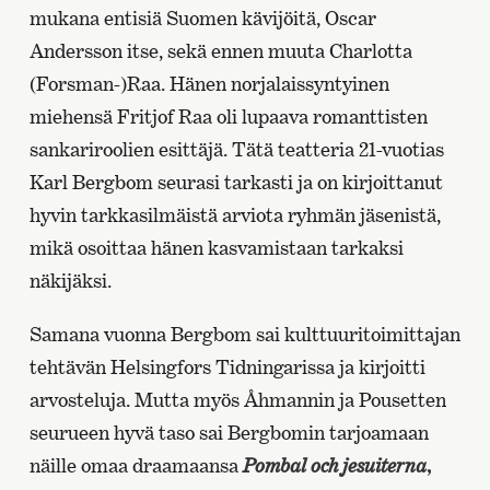
mukana entisiä Suomen kävijöitä, Oscar
Andersson itse, sekä ennen muuta Charlotta
(Forsman-)Raa. Hänen norjalaissyntyinen
miehensä Fritjof Raa oli lupaava romanttisten
sankariroolien esittäjä. Tätä teatteria 21-vuotias
Karl Bergbom seurasi tarkasti ja on kirjoittanut
hyvin tarkkasilmäistä arviota ryhmän jäsenistä,
mikä osoittaa hänen kasvamistaan tarkaksi
näkijäksi.
Samana vuonna Bergbom sai kulttuuritoimittajan
tehtävän Helsingfors Tidningarissa ja kirjoitti
arvosteluja. Mutta myös Åhmannin ja Pousetten
seurueen hyvä taso sai Bergbomin tarjoamaan
näille omaa draamaansa
Pombal och jesuiterna
,