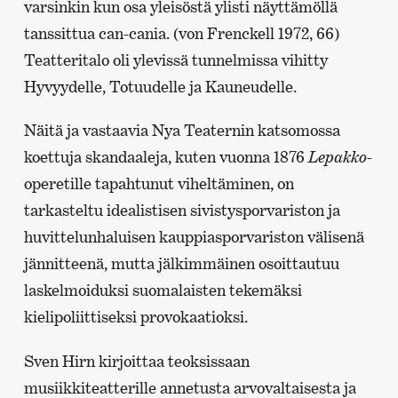
varsinkin kun osa yleisöstä ylisti näyttämöllä
tanssittua can-cania. (von Frenckell 1972, 66)
Teatteritalo oli ylevissä tunnelmissa vihitty
Hyvyydelle, Totuudelle ja Kauneudelle.
Näitä ja vastaavia Nya Teaternin katsomossa
koettuja skandaaleja, kuten vuonna 1876
Lepakko
-
operetille tapahtunut viheltäminen, on
tarkasteltu idealistisen sivistysporvariston ja
huvittelunhaluisen kauppiasporvariston välisenä
jännitteenä, mutta jälkimmäinen osoittautuu
laskelmoiduksi suomalaisten tekemäksi
kielipoliittiseksi provokaatioksi.
Sven Hirn kirjoittaa teoksissaan
musiikkiteatterille annetusta arvovaltaisesta ja