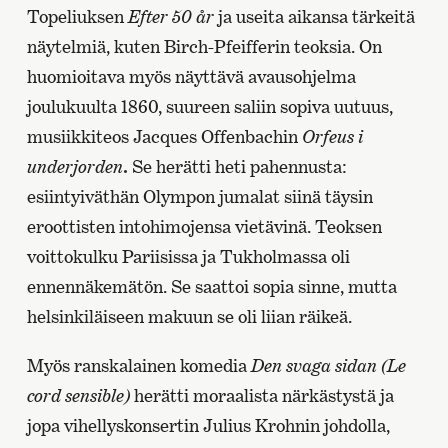
Topeliuksen
Efter 50 år
ja useita aikansa tärkeitä
näytelmiä, kuten Birch-Pfeifferin teoksia. On
huomioitava myös näyttävä avausohjelma
joulukuulta 1860, suureen saliin sopiva uutuus,
musiikkiteos Jacques Offenbachin
Orfeus i
underjorden
.
Se herätti heti pahennusta:
esiintyiväthän Olympon jumalat siinä täysin
eroottisten intohimojensa vietävinä. Teoksen
voittokulku Pariisissa ja Tukholmassa oli
ennennäkemätön. Se saattoi sopia sinne, mutta
helsinkiläiseen makuun se oli liian räikeä.
Myös ranskalainen komedia
Den svaga sidan (Le
cord sensible)
herätti moraalista närkästystä ja
jopa vihellyskonsertin Julius Krohnin johdolla,