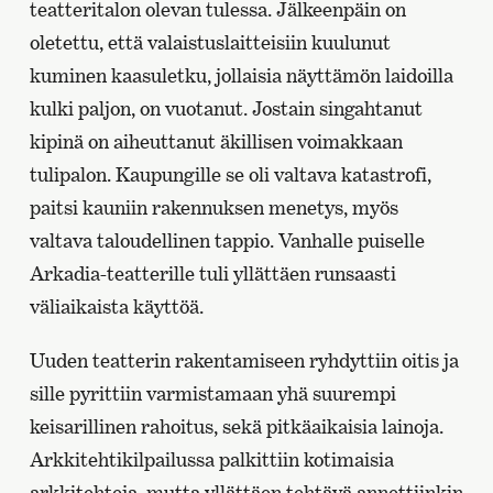
teatteritalon olevan tulessa. Jälkeenpäin on
oletettu, että valaistuslaitteisiin kuulunut
kuminen kaasuletku, jollaisia näyttämön laidoilla
kulki paljon, on vuotanut. Jostain singahtanut
kipinä on aiheuttanut äkillisen voimakkaan
tulipalon. Kaupungille se oli valtava katastrofi,
paitsi kauniin rakennuksen menetys, myös
valtava taloudellinen tappio. Vanhalle puiselle
Arkadia-teatterille tuli yllättäen runsaasti
väliaikaista käyttöä.
Uuden teatterin rakentamiseen ryhdyttiin oitis ja
sille pyrittiin varmistamaan yhä suurempi
keisarillinen rahoitus, sekä pitkäaikaisia lainoja.
Arkkitehtikilpailussa palkittiin kotimaisia
arkkitehteja, mutta yllättäen tehtävä annettiinkin