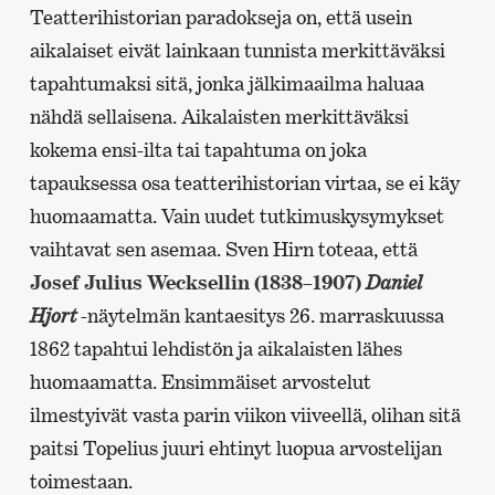
Teatterihistorian paradokseja on, että usein
aikalaiset eivät lainkaan tunnista merkittäväksi
tapahtumaksi sitä, jonka jälkimaailma haluaa
nähdä sellaisena. Aikalaisten merkittäväksi
kokema ensi-ilta tai tapahtuma on joka
tapauksessa osa teatterihistorian virtaa, se ei käy
huomaamatta. Vain uudet tutkimuskysymykset
vaihtavat sen asemaa. Sven Hirn toteaa, että
Josef Julius Wecksellin (1838–1907)
Daniel
Hjort
-näytelmän kantaesitys 26. marraskuussa
1862 tapahtui lehdistön ja aikalaisten lähes
huomaamatta. Ensimmäiset arvostelut
ilmestyivät vasta parin viikon viiveellä, olihan sitä
paitsi Topelius juuri ehtinyt luopua arvostelijan
toimestaan.