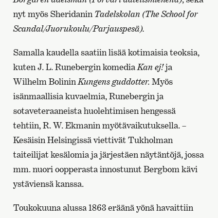
nyt myös Sheridanin
Tadelskolan (The School for
Scandal/Juorukoulu/Parjauspesä).
Samalla kaudella saatiin lisää kotimaisia teoksia,
kuten J. L. Runebergin komedia
Kan ej!
ja
Wilhelm Bolinin
Kungens guddotter.
Myös
isänmaallisia kuvaelmia, Runebergin ja
sotaveteraaneista huolehtimisen hengessä
tehtiin, R. W. Ekmanin myötävaikutuksella.
–
Kesäisin Helsingissä viettivät Tukholman
taiteilijat kesälomia ja järjestäen näytäntöjä, jossa
mm. nuori oopperasta innostunut Bergbom kävi
ystäviensä kanssa.
Toukokuuna alussa 1863 eräänä yönä havaittiin