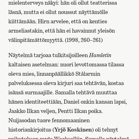
mielenterveys näkyi: hän oli ollut teatterissa
läsnä, mutta ei ollut noussut näyttämölle
kiittämään. Hirn arvelee, että on kenties
armeliastakin, että hän ei havainnut yleisön
välinpitämättömyyttä. (1998, 260–261)
Näytelmä tarjoaa tulkitsijoilleen
Hamletin
kaltaisen asetelman: nuori levottomassa tilassa
oleva mies, linnanpäällikkö Stålarmin
palveluksessa oleva kirjuri saa tehtävän, kostaa
isänsä surmaajille. Samalla tehtävä muuttaa
hänen identiteettiään, Daniel onkin kansan lapsi,
Jaakko Ilkan veljen, Pentti Ilkan poika.
Nuijasodan tuore fennomaaninen
historiankirjoitus (
Yrjö Koskinen
) oli tehnyt
vaikutuksen myös Weckselliin. Samalla näytelmä