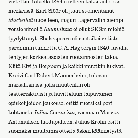
vietettiin talvella 1864 edelleen kaksikielisissä
merkeissä. Karl Slöör oli juuri suomentanut
Macbethiä
uudelleen, majuri Lagervallin aiempi
versio nimellä
Ruunulinna
ei ollut SKS:n miehiä
tyydyttänyt. Shakespeare oli ruotsiksi entistä
paremmin tunnettu C. A. Hagbergin 1840-luvulla
tehtyjen korkeatasoisten ruotsinnosten takia.
Niitä Kivi ja Bergbom ja kaikki muutkin lukivat.
Kreivi Carl Robert Mannerheim, tulevan
marsalkan isä, joka muutenkin oli
teatteriaktivisti ja huvitteluun taipuvainen
opiskelijoiden joukossa, esitti ruotsiksi pari
kohtausta
Julius Caesarista
, varmaan Marcus
Antoniuksen hautapuheen. Julius Krohn esitti
suomeksi muutamia otteita äsken käännetystä