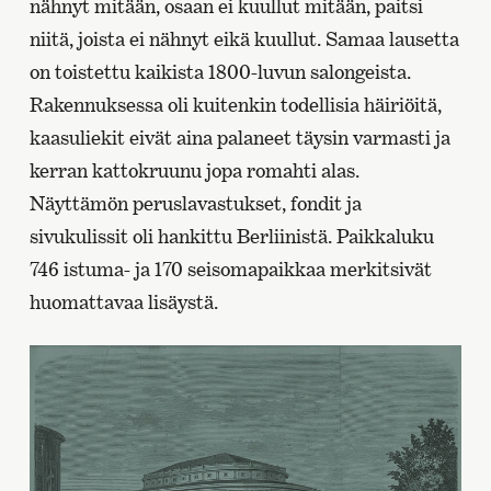
nähnyt mitään, osaan ei kuullut mitään, paitsi
niitä, joista ei nähnyt eikä kuullut. Samaa lausetta
on toistettu kaikista 1800-luvun salongeista.
Rakennuksessa oli kuitenkin todellisia häiriöitä,
kaasuliekit eivät aina palaneet täysin varmasti ja
kerran kattokruunu jopa romahti alas.
Näyttämön peruslavastukset, fondit ja
sivukulissit oli hankittu Berliinistä. Paikkaluku
746 istuma- ja 170 seisomapaikkaa merkitsivät
huomattavaa lisäystä.