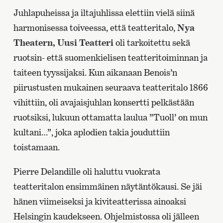
Juhlapuheissa ja iltajuhlissa elettiin vielä siinä
harmonisessa toiveessa, että teatteritalo,
Nya
Theatern, Uusi Teatteri
oli tarkoitettu sekä
ruotsin- että suomenkielisen teatteritoiminnan ja
taiteen tyyssijaksi. Kun aikanaan Benois’n
piirustusten mukainen seuraava teatteritalo 1866
vihittiin, oli avajaisjuhlan konsertti pelkästään
ruotsiksi, lukuun ottamatta laulua ”Tuoll’ on mun
kultani…”, joka aplodien takia jouduttiin
toistamaan.
Pierre Delandille oli haluttu vuokrata
teatteritalon ensimmäinen näytäntökausi. Se jäi
hänen viimeiseksi ja kiviteatterissa ainoaksi
Helsingin kaudekseen. Ohjelmistossa oli jälleen