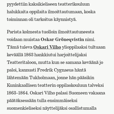
pyydettiin kaksikieliseen teatterikouluun
halukkaita oppilaita ilmoittautumaan, koska
toiminnan oli tarkoitus käynnistyä.
Parista kolmesta tuolloin ilmoittautuneesta
voidaan muistaa
Oskar Gröneqvistin
nimi.
Tämä tuleva
Oskari Vilho
ylioppilaaksi tultuaan
keväällä 1863 hankkiutui harjoittelijaksi
Teatteritaloon, mutta kun se samana keväänä jo
paloi, kannusti Fredrik Cygnaeus häntä
lähtemään Tukholmaan, jonne hän pääsikin
Kuninkaallisen teatterin oppilaskouluun talveksi
1863–1864. Oskari Vilho palasi Suomeen vakaana
päätöksessään tulla ensimmäiseksi
suomenkieliseksi näyttelijäksi osallistumalla