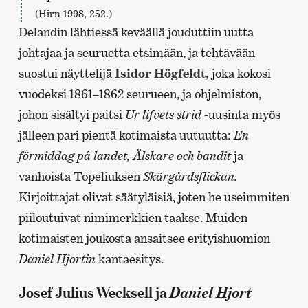
(Hirn 1998, 252.)
Delandin lähtiessä keväällä jouduttiin uutta
johtajaa ja seuruetta etsimään, ja tehtävään
suostui näyttelijä
Isidor Högfeldt,
joka kokosi
vuodeksi 1861–1862 seurueen, ja ohjelmiston,
johon sisältyi paitsi
Ur lifvets strid
-uusinta myös
jälleen pari pientä kotimaista uutuutta:
En
förmiddag på landet, Älskare och bandit
ja
vanhoista Topeliuksen
Skärgårdsflickan.
Kirjoittajat olivat säätyläisiä, joten he useimmiten
piiloutuivat nimimerkkien taakse. Muiden
kotimaisten joukosta ansaitsee erityishuomion
Daniel Hjortin
kantaesitys.
Daniel Hjort
Josef Julius Wecksell ja