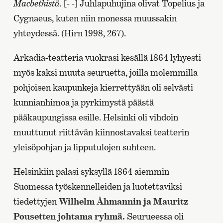
Macbethistä.
[- -] Juhlapuhujina olivat Topelius ja
Cygnaeus, kuten niin monessa muussakin
yhteydessä. (Hirn 1998, 267).
Arkadia-teatteria vuokrasi kesällä 1864 lyhyesti
myös kaksi muuta seuruetta, joilla molemmilla
pohjoisen kaupunkeja kierrettyään oli selvästi
kunnianhimoa ja pyrkimystä päästä
pääkaupungissa esille. Helsinki oli vihdoin
muuttunut riittävän kiinnostavaksi teatterin
yleisöpohjan ja lipputulojen suhteen.
Helsinkiin palasi syksyllä 1864 aiemmin
Suomessa työskennelleiden ja luotettaviksi
tiedettyjen
Wilhelm Åhmannin ja Mauritz
Pousetten johtama ryhmä.
Seurueessa oli