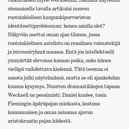
olennaisella tavalla artikuloi nuoren
ruotsinkielisen kaupunkiporvariston
identiteettiprobleeman: kenen asialla olet?
Näkyviin asettui oman ajan tilanne, jossa
ruotsinkielinen aatelisto on reaalinen voimatekijä
ja intressiryhmä maassa. Entä jos intellektuelli
ymmärtää olevansa kansan poika, onko hänen
vieläpä vaihdettava kielensä. Tätä teemaa ei
sanota julki näytelmässä, mutta se oli ajankohdan
kuuma kysymys. Nuorten dramaatikkojen tapaan
Wecksell on pessimisti: Daniel kuolee, tosin
Flemingin äpäräpojan miekasta, kostona
konnamaisen ja omaa asiaansa ajavan
aristokraatin pojan kädestä.