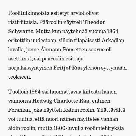
Roolitulkinnoista esitetyt arviot olivat
ristiriitaisia. Pääroolin näytteli
Theodor
Schwartz
. Mutta kun näytelmää vuonna 1864
esitettiin uudestaan, silloin tilapäisesti Arkadian
lavalla, jonne Åhmann-Pousetten seurue oli
asettunut, sai pääroolin esittäjä
norjalaissyntyinen
Fritjof Raa
yleisön syttymään
teokseen.
Tuolloin 1864 sai huomattavaa kiitosta hänen
vaimonsa
Hedwig Charlotte Raa,
entinen
Forsman, joka näytteli Katrin roolin. Yllättävältä
voi tuntua, että nuori nainen näyttelee vanhan
äidin roolin, mutta 1800-luvulla roolimiehityksiä