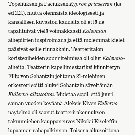
Topeliuksen ja Paciuksen
Kypron prinsessan
(ks
ed 2.2.), mutta olennaista ideologisesti ja
kansallisen kuvaston kannalta oli että ne
tapahtuivat vielä voimakkaasti
Kalevalan
aihepiirien inspiroimana ja että molemmat kielet
pääsivät esille rinnakkain. Teatteritalon
koristeaiheiden suunnitelmissa oli ollut
Kalevala
-
aiheita. Teatterin kapellimestariksi kiinnitetyn
Filip von Schantzin johtama 21-miehinen
orkesteri soitti aluksi Schantzin säveltämän
Kullervo-alkusoiton
. Muistaa sopii, että juuri
saman vuoden keväänä Aleksis Kiven
Kullervo
-
näytelmä oli saanut teatterirakennuksen
takuumiehen kauppaneuvos Nikolai Kiseleffin
lupaaman rahapalkinnon. Toisena alkusoittona