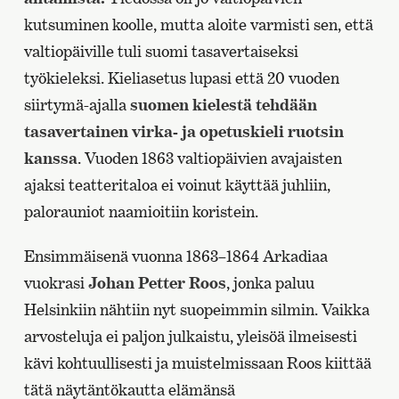
kutsuminen koolle, mutta aloite varmisti sen, että
valtiopäiville tuli suomi tasavertaiseksi
työkieleksi. Kieliasetus lupasi että 20 vuoden
siirtymä-ajalla
suomen kielestä tehdään
tasavertainen virka- ja opetuskieli ruotsin
kanssa
. Vuoden 1863 valtiopäivien avajaisten
ajaksi teatteritaloa ei voinut käyttää juhliin,
palorauniot naamioitiin koristein.
Ensimmäisenä vuonna 1863–1864 Arkadiaa
vuokrasi
Johan Petter Roos
, jonka paluu
Helsinkiin nähtiin nyt suopeimmin silmin. Vaikka
arvosteluja ei paljon julkaistu, yleisöä ilmeisesti
kävi kohtuullisesti ja muistelmissaan Roos kiittää
tätä näytäntökautta elämänsä