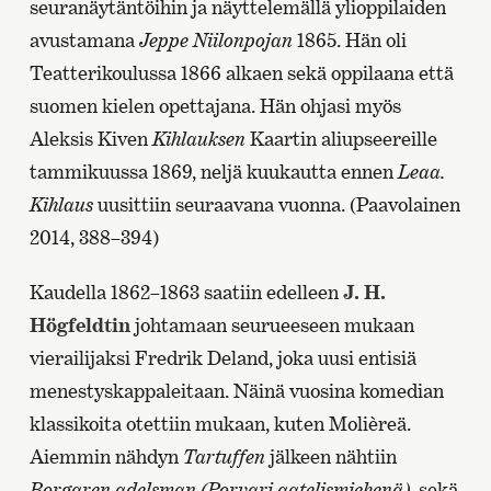
seuranäytäntöihin ja näyttelemällä ylioppilaiden
avustamana
Jeppe Niilonpojan
1865. Hän oli
Teatterikoulussa 1866 alkaen sekä oppilaana että
suomen kielen opettajana. Hän ohjasi myös
Aleksis Kiven
Kihlauksen
Kaartin aliupseereille
tammikuussa 1869, neljä kuukautta ennen
Leaa.
Kihlaus
uusittiin seuraavana vuonna. (Paavolainen
2014, 388–394)
Kaudella 1862–1863 saatiin edelleen
J. H.
Högfeldtin
johtamaan seurueeseen mukaan
vierailijaksi Fredrik Deland, joka uusi entisiä
menestyskappaleitaan. Näinä vuosina komedian
klassikoita otettiin mukaan, kuten Molièreä.
Aiemmin nähdyn
Tartuffen
jälkeen nähtiin
Borgaren adelsman (Porvari aatelismiehenä)
, sekä