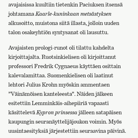
avajaisissa kuultiin tietenkin Paciuksen itsensä
johtamana
Kaarle-kuninkaan metsästyksen
alkusoitto, muistona siitä illasta, jolloin uuden
talon osakeyhtiön syntysanat oli lausuttu.
Avajaisten prologi-runot oli tilattu kahdelta
kirjoittajalta. Ruotsinkielisen oli kirjoittanut
professori Fredrik Cygnaeus käyttäen osittain
kalevalamittaa. Suomenkielisen oli laatinut
lehtori Julius Krohn myöskin ammentaen
”Väinämöisen kanteleesta”. Näiden jälkeen
esitettiin Lemminkäis-aihepiiriä vapaasti
käsittelevä
Kypron prinsessa
jälleen satapäisen
kaupungin seuranäyttelijäjoukon voimin. Myös
uusintaesityksiä järjestettiin seuraavina päivinä.