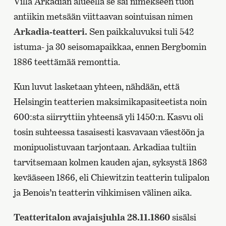
Villa Arkadian alueella se sai nimekseen tuon
antiikin metsään viittaavan sointuisan nimen
Arkadia-teatteri.
Sen paikkaluvuksi tuli 542
istuma- ja 30 seisomapaikkaa, ennen Bergbomin
1886 teettämää remonttia.
Kun luvut lasketaan yhteen, nähdään, että
Helsingin teatterien maksimikapasiteetista noin
600:sta siirryttiin yhteensä yli 1450:n. Kasvu oli
tosin suhteessa tasaisesti kasvavaan väestöön ja
monipuolistuvaan tarjontaan. Arkadiaa tultiin
tarvitsemaan kolmen kauden ajan, syksystä 1863
kevääseen 1866, eli Chiewitzin teatterin tulipalon
ja Benois’n teatterin vihkimisen välinen aika.
Teatteritalon avajaisjuhla 28.11.1860
sisälsi