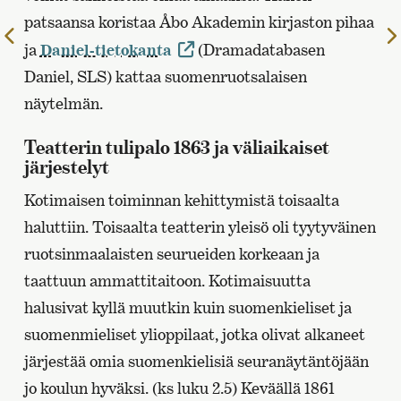
patsaansa koristaa Åbo Akademin kirjaston pihaa
Edelliselle
ja
Daniel-tietokanta
(Dramadatabasen
sivulle
Daniel, SLS) kattaa suomenruotsalaisen
näytelmän.
Teatterin tulipalo 1863 ja väliaikaiset
järjestelyt
Kotimaisen toiminnan kehittymistä toisaalta
haluttiin. Toisaalta teatterin yleisö oli tyytyväinen
ruotsinmaalaisten seurueiden korkeaan ja
taattuun ammattitaitoon. Kotimaisuutta
halusivat kyllä muutkin kuin suomenkieliset ja
suomenmieliset ylioppilaat, jotka olivat alkaneet
järjestää omia suomenkielisiä seuranäytäntöjään
jo koulun hyväksi. (ks luku 2.5) Keväällä 1861