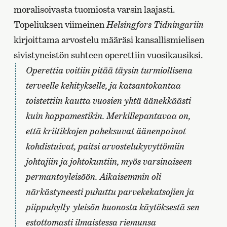
moralisoivasta tuomiosta varsin laajasti.
Topeliuksen viimeinen
Helsingfors Tidningariin
kirjoittama arvostelu määräsi kansallismielisen
sivistyneistön suhteen operettiin vuosikausiksi.
Operettia voitiin pitää täysin turmiollisena
terveelle kehitykselle, ja katsantokantaa
toistettiin kautta vuosien yhtä äänekkäästi
kuin happamestikin. Merkillepantavaa on,
että kriitikkojen paheksuvat äänenpainot
kohdistuivat, paitsi arvostelukyvyttömiin
johtajiin ja johtokuntiin, myös varsinaiseen
permantoyleisöön. Aikaisemmin oli
närkästyneesti puhuttu parvekekatsojien ja
piippuhylly-yleisön huonosta käytöksestä sen
estottomasti ilmaistessa riemunsa