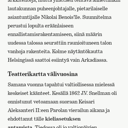
lautakunnan puheenjohtajalle, pietarilaiselle
asiantuntijalle Nikolai Benois’lle. Suunnitelma
perustui lopulta eräänlaiseen
ennallistamisrakentamiseen, siinä määrin
uudessa talossa seurattiin raunioituneen talon
vanhoja rakenteita. Kolme näytäntökautta
Helsingissä saattoi esiintyä vain Arkadiassa.
Teatterikartta välivuosina
Samana vuonna tapahtui valtiollisessa mielessä
keskeiset käänteet. Kesällä 1862 J.V. Snellman oli
onnistunut vetoamaan suoraan Keisari
Aleksanteri II:een Parolan vierailun aikana ja
ehdottanut tälle
kieliasetuksen
antamista.
Tiedossa oli jo valtiopäivien