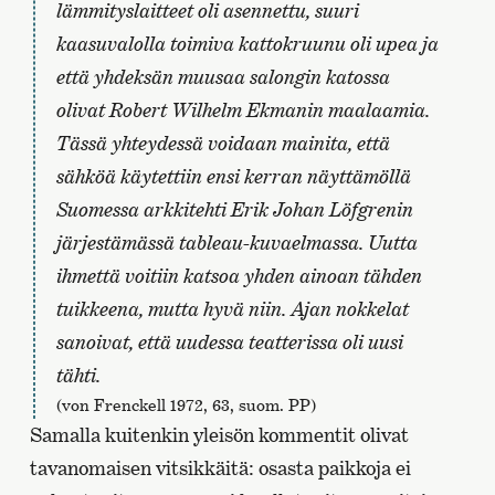
lämmityslaitteet oli asennettu, suuri
kaasuvalolla toimiva kattokruunu oli upea ja
että yhdeksän muusaa salongin katossa
olivat Robert Wilhelm Ekmanin maalaamia.
Tässä yhteydessä voidaan mainita, että
sähköä käytettiin ensi kerran näyttämöllä
Suomessa arkkitehti Erik Johan Löfgrenin
järjestämässä tableau-kuvaelmassa. Uutta
ihmettä voitiin katsoa yhden ainoan tähden
tuikkeena, mutta hyvä niin. Ajan nokkelat
sanoivat, että uudessa teatterissa oli uusi
tähti.
(von Frenckell 1972, 63, suom. PP)
Samalla kuitenkin yleisön kommentit olivat
tavanomaisen vitsikkäitä: osasta paikkoja ei