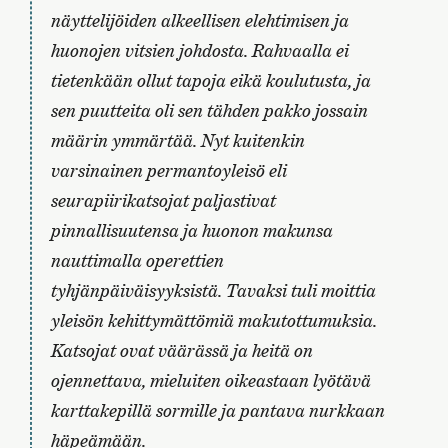
näyttelijöiden alkeellisen elehtimisen ja
huonojen vitsien johdosta. Rahvaalla ei
tietenkään ollut tapoja eikä koulutusta, ja
sen puutteita oli sen tähden pakko jossain
määrin ymmärtää. Nyt kuitenkin
varsinainen permantoyleisö eli
seurapiirikatsojat paljastivat
pinnallisuutensa ja huonon makunsa
nauttimalla operettien
tyhjänpäiväisyyksistä. Tavaksi tuli moittia
yleisön kehittymättömiä makutottumuksia.
Katsojat ovat väärässä ja heitä on
ojennettava, mieluiten oikeastaan lyötävä
karttakepillä sormille ja pantava nurkkaan
häpeämään.