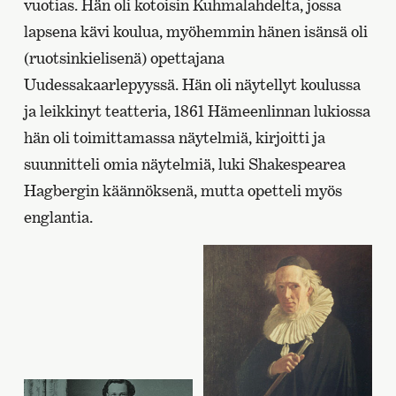
vuotias. Hän oli kotoisin Kuhmalahdelta, jossa
lapsena kävi koulua, myöhemmin hänen isänsä oli
(ruotsinkielisenä) opettajana
Uudessakaarlepyyssä. Hän oli näytellyt koulussa
ja leikkinyt teatteria, 1861 Hämeenlinnan lukiossa
hän oli toimittamassa näytelmiä, kirjoitti ja
suunnitteli omia näytelmiä, luki Shakespearea
Hagbergin käännöksenä, mutta opetteli myös
englantia.