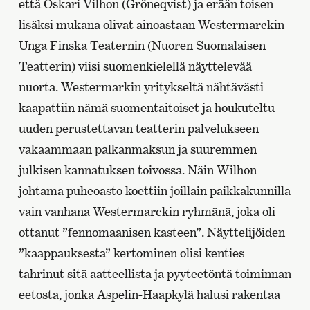
että Oskari Vilhon (Gröneqvist) ja erään toisen
lisäksi mukana olivat ainoastaan Westermarckin
Unga Finska Teaternin (Nuoren Suomalaisen
Teatterin) viisi suomenkielellä näyttelevää
nuorta. Westermarkin yritykseltä nähtävästi
kaapattiin nämä suomentaitoiset ja houkuteltu
uuden perustettavan teatterin palvelukseen
vakaammaan palkanmaksun ja suuremmen
julkisen kannatuksen toivossa. Näin Wilhon
johtama puheoasto koettiin joillain paikkakunnilla
vain vanhana Westermarckin ryhmänä, joka oli
ottanut ”fennomaanisen kasteen”. Näyttelijöiden
”kaappauksesta” kertominen olisi kenties
tahrinut sitä aatteellista ja pyyteetöntä toiminnan
eetosta, jonka Aspelin-Haapkylä halusi rakentaa