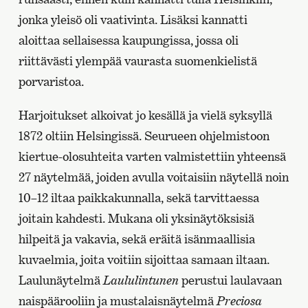
jonka yleisö oli vaativinta. Lisäksi kannatti
aloittaa sellaisessa kaupungissa, jossa oli
riittävästi ylempää vaurasta suomenkielistä
porvaristoa.
Harjoitukset alkoivat jo kesällä ja vielä syksyllä
1872 oltiin Helsingissä. Seurueen ohjelmistoon
kiertue-olosuhteita varten valmistettiin yhteensä
27 näytelmää, joiden avulla voitaisiin näytellä noin
10–12 iltaa paikkakunnalla, sekä tarvittaessa
joitain kahdesti. Mukana oli yksinäytöksisiä
hilpeitä ja vakavia, sekä eräitä isänmaallisia
kuvaelmia, joita voitiin sijoittaa samaan iltaan.
Laulunäytelmä
Laululintunen
perustui laulavaan
naispäärooliin ja mustalaisnäytelmä
Preciosa