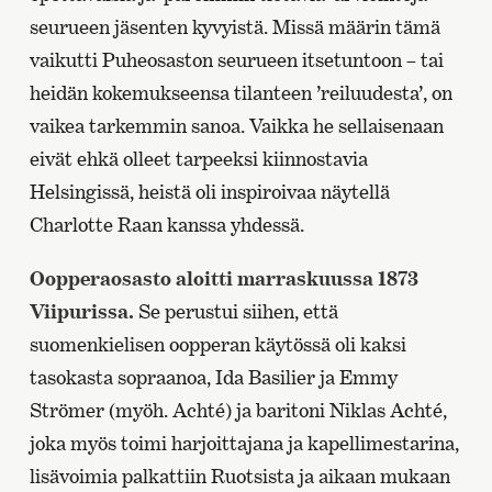
seurueen jäsenten kyvyistä. Missä määrin tämä
vaikutti Puheosaston seurueen itsetuntoon – tai
heidän kokemukseensa tilanteen ’reiluudesta’, on
vaikea tarkemmin sanoa. Vaikka he sellaisenaan
eivät ehkä olleet tarpeeksi kiinnostavia
Helsingissä, heistä oli inspiroivaa näytellä
Charlotte Raan kanssa yhdessä.
Oopperaosasto aloitti marraskuussa 1873
Viipurissa.
Se perustui siihen, että
suomenkielisen oopperan käytössä oli kaksi
tasokasta sopraanoa, Ida Basilier ja Emmy
Strömer (myöh. Achté) ja baritoni Niklas Achté,
joka myös toimi harjoittajana ja kapellimestarina,
lisävoimia palkattiin Ruotsista ja aikaan mukaan