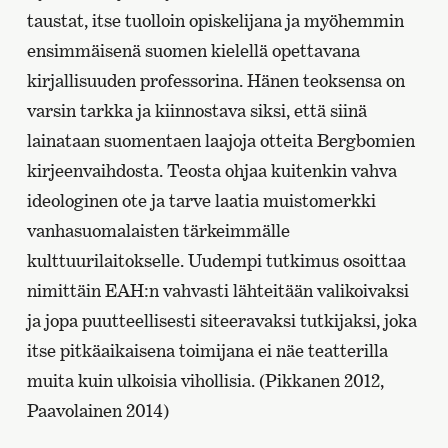
taustat, itse tuolloin opiskelijana ja myöhemmin
ensimmäisenä suomen kielellä opettavana
kirjallisuuden professorina. Hänen teoksensa on
varsin tarkka ja kiinnostava siksi, että siinä
lainataan suomentaen laajoja otteita Bergbomien
kirjeenvaihdosta. Teosta ohjaa kuitenkin vahva
ideologinen ote ja tarve laatia muistomerkki
vanhasuomalaisten tärkeimmälle
kulttuurilaitokselle. Uudempi tutkimus osoittaa
nimittäin EAH:n vahvasti lähteitään valikoivaksi
ja jopa puutteellisesti siteeravaksi tutkijaksi, joka
itse pitkäaikaisena toimijana ei näe teatterilla
muita kuin ulkoisia vihollisia. (Pikkanen 2012,
Paavolainen 2014)