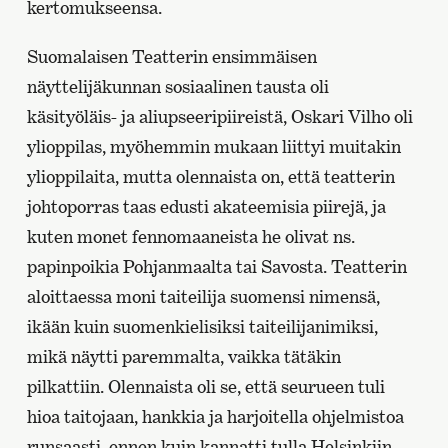
kertomukseensa.
Suomalaisen Teatterin ensimmäisen
näyttelijäkunnan sosiaalinen tausta oli
käsityöläis- ja aliupseeripiireistä, Oskari Vilho oli
ylioppilas, myöhemmin mukaan liittyi muitakin
ylioppilaita, mutta olennaista on, että teatterin
johtoporras taas edusti akateemisia piirejä, ja
kuten monet fennomaaneista he olivat ns.
papinpoikia Pohjanmaalta tai Savosta. Teatterin
aloittaessa moni taiteilija suomensi nimensä,
ikään kuin suomenkielisiksi taiteilijanimiksi,
mikä näytti paremmalta, vaikka tätäkin
pilkattiin. Olennaista oli se, että seurueen tuli
hioa taitojaan, hankkia ja harjoitella ohjelmistoa
runsaasti, ennen kuin kannatti tulla Helsinkiin,