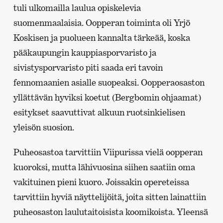
tuli ulkomailla laulua opiskelevia
suomenmaalaisia. Oopperan toiminta oli Yrjö
Koskisen ja puolueen kannalta tärkeää, koska
pääkaupungin kauppiasporvaristo ja
sivistysporvaristo piti saada eri tavoin
fennomaanien asialle suopeaksi. Oopperaosaston
yllättävän hyviksi koetut (Bergbomin ohjaamat)
esitykset saavuttivat alkuun ruotsinkielisen
yleisön suosion.
Puheosastoa tarvittiin Viipurissa vielä oopperan
kuoroksi, mutta lähivuosina siihen saatiin oma
vakituinen pieni kuoro. Joissakin opereteissa
tarvittiin hyviä näyttelijöitä, joita sitten lainattiin
puheosaston laulutaitoisista koomikoista. Yleensä