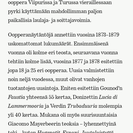
ooppera Viipurissa ja Turussa vieraillessaan
pyrki käyttämään mahdollimman paljon
paikallisia laulaja- ja soittajavoimia.
Oopperanäytäntöjä annettiin vuosina 1873–1879
uskomattomat lukumäärät. Ensimmäisenä
vuonna oli kolme eri teosta, seuraavana vuonna
tehtiin kolme lisää, vuosina 1877 ja 1878 esitettiin
jopa 18 ja 25 eri oopperaa. Uusia valmistettiin
noin neljä vuodessa, muut olivat vanhojen
tuotantojen uusintoja. Eniten esitettiin Gounod’n
Faustia
yhteensä 55 kertaa, Donizettin
Lucia di
Lammermooria
ja Verdin
Trubaduuria
molempia
yli 40 kertaa. Mukana oli myös suurisuuntaisia
Giacomo Mayerbeerin teoksia – lyhennettyinä
toki – kuten
Hugenotit
,
Ernani
,
Juutalaistyttö