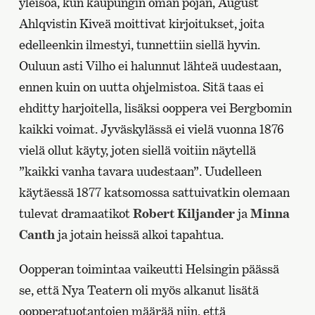
yleisöä, kun kaupungin oman pojan, August
Ahlqvistin Kiveä moittivat kirjoitukset, joita
edelleenkin ilmestyi, tunnettiin siellä hyvin.
Ouluun asti Vilho ei halunnut lähteä uudestaan,
ennen kuin on uutta ohjelmistoa. Sitä taas ei
ehditty harjoitella, lisäksi ooppera vei Bergbomin
kaikki voimat. Jyväskylässä ei vielä vuonna 1876
vielä ollut käyty, joten siellä voitiin näytellä
”kaikki vanha tavara uudestaan”. Uudelleen
käytäessä 1877 katsomossa sattuivatkin olemaan
tulevat dramaatikot
Robert Kiljander
ja
Minna
Canth
ja jotain heissä alkoi tapahtua.
Oopperan toimintaa vaikeutti Helsingin päässä
se, että Nya Teatern oli myös alkanut lisätä
oopperatuotantojen määrää niin, että