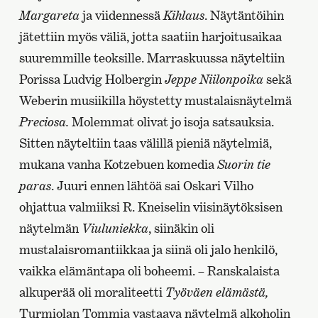
Margareta
ja viidennessä
Kihlaus
. Näytäntöihin
jätettiin myös väliä, jotta saatiin harjoitusaikaa
suuremmille teoksille. Marraskuussa näyteltiin
Porissa Ludvig Holbergin
Jeppe Niilonpoika
sekä
Weberin musiikilla höystetty mustalaisnäytelmä
Preciosa.
Molemmat olivat jo isoja satsauksia.
Sitten näyteltiin taas välillä pieniä näytelmiä,
mukana vanha Kotzebuen komedia
Suorin tie
paras
. Juuri ennen lähtöä sai Oskari Vilho
ohjattua valmiiksi R. Kneiselin viisinäytöksisen
näytelmän
Viuluniekka
, siinäkin oli
mustalaisromantiikkaa ja siinä oli jalo henkilö,
vaikka elämäntapa oli boheemi. – Ranskalaista
alkuperää oli moraliteetti
Työväen elämästä,
Turmiolan Tommia vastaava näytelmä alkoholin