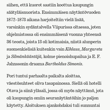
siihen, että kuorot saatiin koottua kaupungin
säätyläisnuorista. Ensimmäisen näytäntövuoden
1872–1873 aikana harjoiteltiin vielä lisää,
varsinkin sydäntalvella Viipurissa oltaessa, joten
ohjelmistossa oli ensimmäisenä vuonna yhteensä
36 teosta, joista 13 oli kotimaisia, niistä alunperin
suomenkielisiä kuitenkin vain
Kihlaus
,
Margareta
ja
Silmänkääntäjä,
kolme pienoishupailua ja E. F.
Jahnssonin draama
Bartholdus Simonis
.
Pori tuntui parhaalta paikalta aloittaa,
väestösuhteet oliva tasapainossa. Siellä oli hotelli
Otava ja siinä yläsali, jossa oli myös näyttämö, jota
oli kaupungin omiin seuranäytäntöihin jo paljon
käytetty. Aloituksen ajankohdaksi tuli sunnuntai