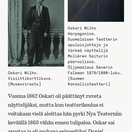
Oskari Wilho
Harpagonina.
Suomalaisen Teatterin
apulaisjohtaja ja
tärkeä näyttelijä
Molièren Saiturin
pääroolissa.
Öljymaalaus Severin
Oskari Wilho.
Falkman 1879/1880-luku.
Visiittikorttikuva.
[Suomen
[Museovirasto]
Kansallisteatteri]
Vuonna 1862 Oskari oli päättänyt ruveta
näyttelijäksi, mutta kun teatterikoulua ei
voitukaan vielä aloittaa hän pyrki Nya Teaterniin
keväällä 1863 vähän ennen tulipaloa. Oskar sai
avustaa ja oli mukana esimerkiksi
Daniel