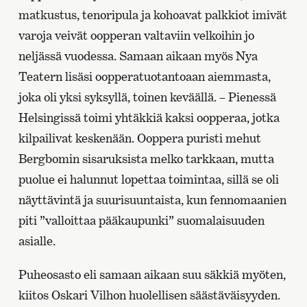
matkustus, tenoripula ja kohoavat palkkiot imivät
varoja veivät oopperan valtaviin velkoihin jo
neljässä vuodessa. Samaan aikaan myös Nya
Teatern lisäsi oopperatuotantoaan aiemmasta,
joka oli yksi syksyllä, toinen keväällä. – Pienessä
Helsingissä toimi yhtäkkiä kaksi oopperaa, jotka
kilpailivat keskenään. Ooppera puristi mehut
Bergbomin sisaruksista melko tarkkaan, mutta
puolue ei halunnut lopettaa toimintaa, sillä se oli
näyttävintä ja suurisuuntaista, kun fennomaanien
piti ”valloittaa pääkaupunki” suomalaisuuden
asialle.
Puheosasto eli samaan aikaan suu säkkiä myöten,
kiitos Oskari Vilhon huolellisen säästäväisyyden.