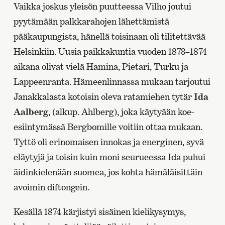
Vaikka joskus yleisön puutteessa Vilho joutui
pyytämään palkkarahojen lähettämistä
pääkaupungista, hänellä toisinaan oli tilitettävää
Helsinkiin. Uusia paikkakuntia vuoden 1873–1874
aikana olivat vielä Hamina, Pietari, Turku ja
Lappeenranta. Hämeenlinnassa mukaan tarjoutui
Janakkalasta kotoisin oleva ratamiehen tytär
Ida
Aalberg
, (alkup. Ahlberg), joka käytyään koe-
esiintymässä Bergbomille voitiin ottaa mukaan.
Tyttö oli erinomaisen innokas ja energinen, syvä
eläytyjä ja toisin kuin moni seurueessa Ida puhui
äidinkielenään suomea, jos kohta hämäläisittäin
avoimin diftongein.
Kesällä 1874 kärjistyi sisäinen kielikysymys,