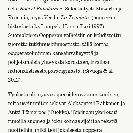
sekä
Robert Paholainen
. Sekä tietysti Mozartia ja
Rossinia, myös Verdin
La Traviata
. (oopperan
historiasta ks Lampela Hannu-Ilari 1997).
Suomalaisen Oopperan vaiheisiin on kohdistettu
tuoretta tutkimuskiinnostusta, tällä kertaa
oopperatoiminnan kansainvälisyyttä ja
pohjoismaisia yhteyksiä korostaen, irrallaan
nationalistisesta paradigmasta. (Sivuoja & al.
2012).
Työlästä oli myös oopperoiden suomentaminen,
mitä useimmiten tekivät Aleksanteri Rahkonen ja
Antti Törneroos (Tuokko). Toisinaan yksi osasi
runoilla suomea ja joku kolmas sijoittaa tekstiä
nuotteihin, mikä teki jokaisesta ooppera