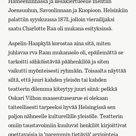
Hämeenlinnassa ja kesäkiertueelle mentiin
Joensuuhun, Savonlinnaan ja Kuopioon. Helsinkiin
palattiin syyskuussa 1873, jolloin vierailijaksi
saatu Charlotte Raa oli mukana esityksissä.
Aspelin-Haapkylä korostaa aina sitä, miten
juhlavaa rva Raan mukanaolo oli, epäilemättä se
tarkoitti sähköistävää päähenkilöä ja siten
vaikutti myönteisesti ryhmään. Toisaalta näyttää
siltä, että juuri kahden yleisön tai kahden
teatterin dilemma kiteytyy juuri siinä: pelkkä
Oskari Vilhon maaseutuseurue ei olekaan
taiteellisesti tarpeeksi hyvää Helsingissä sen
paljon nähneelle kulturellille yleisölle. Teatterin
omiin taustavoimiin kuuluvat henkilöt kirjoittivat
opettavaisia ja ’paremmin tietäviä’ arviointeja