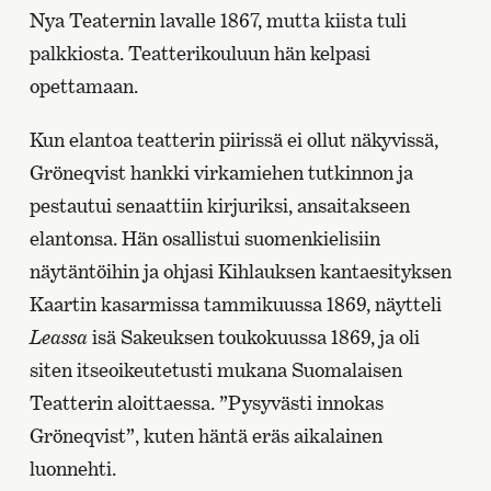
Nya Teaternin lavalle 1867, mutta kiista tuli
palkkiosta. Teatterikouluun hän kelpasi
opettamaan.
Kun elantoa teatterin piirissä ei ollut näkyvissä,
Gröneqvist hankki virkamiehen tutkinnon ja
pestautui senaattiin kirjuriksi, ansaitakseen
elantonsa. Hän osallistui suomenkielisiin
näytäntöihin ja ohjasi Kihlauksen kantaesityksen
Kaartin kasarmissa tammikuussa 1869, näytteli
Leassa
isä Sakeuksen toukokuussa 1869, ja oli
siten itseoikeutetusti mukana Suomalaisen
Teatterin aloittaessa. ”Pysyvästi innokas
Gröneqvist”, kuten häntä eräs aikalainen
luonnehti.