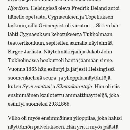
Hjortissa.
Helsingissä oleva Fredrik Deland antoi
hänelle opetusta, Cygnaeuksen ja Topeliuksen
laskuun, sillä Gröneqvist oli varaton. – Sitten hän
lähti Cygnaeuksen kehotuksesta Tukholmaan
teatterikouluun, sepitellen samalla näytelmää
Birger Jarlista. Näytelmäkirjailija Jakob Jolin
Tukholmassa houkutteli häntä jäämään sinne.
Vuonna 1865 hän esiintyi ja järjesti Helsingissä
suomenkielisiä seura- ja ylioppilasnäytäntöjä,
kuten
Syyn sovitus
ja
Silmänkääntäjä.
Hän oli siis
ensimmäinen koulutettu ammattinäyttelijä, joka
esiintyi suomeksi 29.3.1865.
Vilho oli myös ensimmäinen ylioppilas, joka halusi
näyttämön palvelukseen. Hän yritti myös päästä