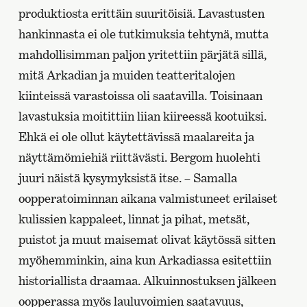
produktiosta erittäin suuritöisiä. Lavastusten
hankinnasta ei ole tutkimuksia tehtynä, mutta
mahdollisimman paljon yritettiin pärjätä sillä,
mitä Arkadian ja muiden teatteritalojen
kiinteissä varastoissa oli saatavilla. Toisinaan
lavastuksia moitittiin liian kiireessä kootuiksi.
Ehkä ei ole ollut käytettävissä maalareita ja
näyttämömiehiä riittävästi. Bergom huolehti
juuri näistä kysymyksistä itse. – Samalla
oopperatoiminnan aikana valmistuneet erilaiset
kulissien kappaleet, linnat ja pihat, metsät,
puistot ja muut maisemat olivat käytössä sitten
myöhemminkin, aina kun Arkadiassa esitettiin
historiallista draamaa. Alkuinnostuksen jälkeen
oopperassa myös lauluvoimien saatavuus,