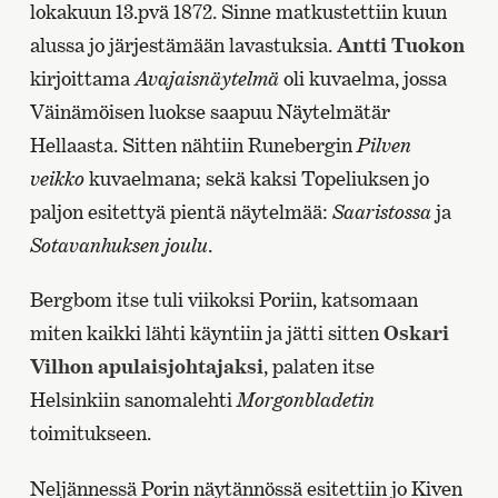
lokakuun 13.pvä 1872. Sinne matkustettiin kuun
alussa jo järjestämään lavastuksia.
Antti Tuokon
kirjoittama
Avajaisnäytelmä
oli kuvaelma, jossa
Väinämöisen luokse saapuu Näytelmätär
Hellaasta. Sitten nähtiin Runebergin
Pilven
veikko
kuvaelmana; sekä kaksi Topeliuksen jo
paljon esitettyä pientä näytelmää:
Saaristossa
ja
Sotavanhuksen joulu
.
Bergbom itse tuli viikoksi Poriin, katsomaan
miten kaikki lähti käyntiin ja jätti sitten
Oskari
Vilhon apulaisjohtajaksi
, palaten itse
Helsinkiin sanomalehti
Morgonbladetin
toimitukseen.
Neljännessä Porin näytännössä esitettiin jo Kiven