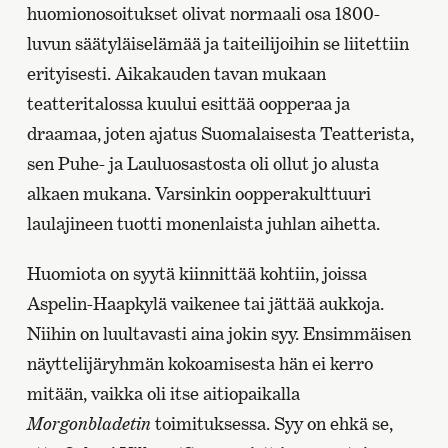
huomionosoitukset olivat normaali osa 1800-
luvun säätyläiselämää ja taiteilijoihin se liitettiin
erityisesti. Aikakauden tavan mukaan
teatteritalossa kuului esittää oopperaa ja
draamaa, joten ajatus Suomalaisesta Teatterista,
sen Puhe- ja Lauluosastosta oli ollut jo alusta
alkaen mukana. Varsinkin oopperakulttuuri
laulajineen tuotti monenlaista juhlan aihetta.
Huomiota on syytä kiinnittää kohtiin, joissa
Aspelin-Haapkylä vaikenee tai jättää aukkoja.
Niihin on luultavasti aina jokin syy. Ensimmäisen
näyttelijäryhmän kokoamisesta hän ei kerro
mitään, vaikka oli itse aitiopaikalla
Morgonbladetin
toimituksessa. Syy on ehkä se,