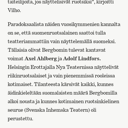
taiteilijoita, jos näyttelisivät ruotsiksi”, kirjoitti
Vilho.
Paradoksaalista näiden vuosikymmenien kannalta
on se, että suomenruotsalainen saattoi tulla
teatteriammattiin vain näyttelemällä suomeksi.
Tällaisia olivat Bergbomin tulevat kantavat
voimat
Axel Ahlberg
ja
Adolf Lindfors.
Helsingin Erottajalla Nya Teaternissa näyttelivät
riikinruotsalaiset ja vain pienemmissä rooleissa
kotimaiset. Tilanteesta kärsivät kaikki, kunnes
äidinkieleltään suomalaisten määrä Bergbomilla
alkoi nousta ja kunnes kotimainen ruotsinkielinen
seurue (Svenska Inhemska Teatern) oli
perustettu.