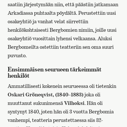
saatiin järjestymään niin, että päästiin jatkamaan
Arkadiassa puhtaalta pöydältä. Perustettiin uusi
osakeyhtiö ja vanhat velat siirrettiin
henkilökohtaisesti Bergbomien nimiin, joille uusi
osakeyhtiö vuosittain lyhensi velkaansa. Aluksi
Bergbomeilta ostettiin teatteriin sen oma suuri
puvusto.
Ensimmäisen seurueen tärkeimmät
henkilöt
Ammatillisesti kokenein seurueessa oli tietenkin
Oskari Gröneqvist, (1840–1883)
joka oli
muuttanut sukunimensä
Vilhoksi
. Hän oli
syntynyt 1840, joten hän oli 3 vuotta Bergbomia
vanhempi, teatteria perustettaessa siis 32-