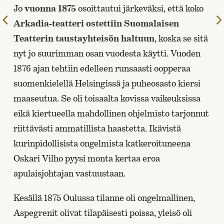
Jo
vuonna 1875
osoittautui järkeväksi, että koko
Edelliselle
Arkadia-teatteri ostettiin Suomalaisen
sivulle
Teatterin taustayhteisön haltuun
, koska se sitä
nyt jo suurimman osan vuodesta käytti. Vuoden
1876 ajan tehtiin edelleen runsaasti oopperaa
suomenkielellä Helsingissä ja puheosasto kiersi
maaseutua. Se oli toisaalta kovissa vaikeuksissa
eikä kiertueella mahdollinen ohjelmisto tarjonnut
riittävästi ammatillista haastetta. Ikävistä
kurinpidollisista ongelmista katkeroituneena
Oskari Vilho pyysi monta kertaa eroa
apulaisjohtajan vastuustaan.
Kesällä 1875 Oulussa tilanne oli ongelmallinen,
Aspegrenit olivat tilapäisesti poissa, yleisö oli