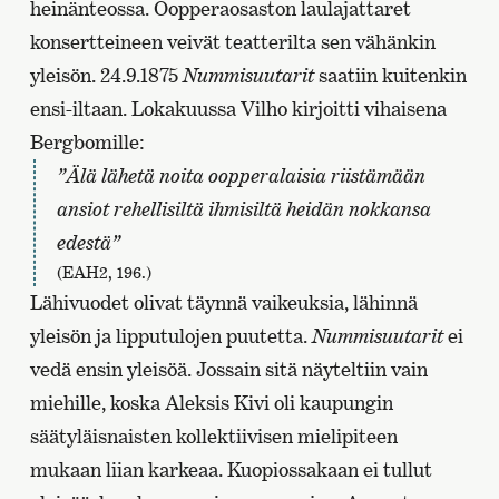
heinänteossa. Oopperaosaston laulajattaret
konsertteineen veivät teatterilta sen vähänkin
yleisön. 24.9.1875
Nummisuutarit
saatiin kuitenkin
ensi-iltaan. Lokakuussa Vilho kirjoitti vihaisena
Bergbomille:
”Älä lähetä noita oopperalaisia riistämään
ansiot rehellisiltä ihmisiltä heidän nokkansa
edestä”
(EAH2, 196.)
Lähivuodet olivat täynnä vaikeuksia, lähinnä
yleisön ja lipputulojen puutetta.
Nummisuutarit
ei
vedä ensin yleisöä. Jossain sitä näyteltiin vain
miehille, koska Aleksis Kivi oli kaupungin
säätyläisnaisten kollektiivisen mielipiteen
mukaan liian karkeaa. Kuopiossakaan ei tullut