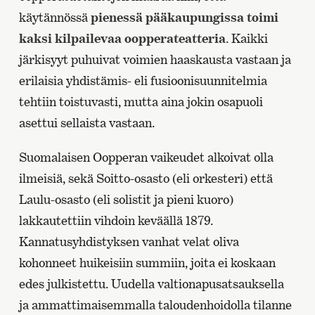
käytännössä
pienessä pääkaupungissa toimi
kaksi kilpailevaa oopperateatteria
. Kaikki
järkisyyt puhuivat voimien haaskausta vastaan ja
erilaisia yhdistämis- eli fusioonisuunnitelmia
tehtiin toistuvasti, mutta aina jokin osapuoli
asettui sellaista vastaan.
Suomalaisen Oopperan vaikeudet alkoivat olla
ilmeisiä, sekä Soitto-osasto (eli orkesteri) että
Laulu-osasto (eli solistit ja pieni kuoro)
lakkautettiin vihdoin keväällä 1879.
Kannatusyhdistyksen vanhat velat oliva
kohonneet huikeisiin summiin, joita ei koskaan
edes julkistettu. Uudella valtionapusatsauksella
ja ammattimaisemmalla taloudenhoidolla tilanne