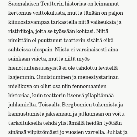
Suomalaisen Teatterin historiaa on leimannut
kertomus voittokulusta, mutta tänään on paljon
kiinnostavampaa tarkastella niitä vaikeuksia ja
ristiriitoja, joita se työssään kohtasi. Niitä
nimittäin ei puuttunut teatterin sisältä eikä
suhteissa ulospäin. Niistä ei varsinaisesti aina
suinkaan vaieta, mutta niitä myös
hienotunteisuussyistä ei ole tahdottu levitellä
laajemmin. Onnistuminen ja menestystarinan
mielikuva on ollut osa niin fennomaanien
historiaa, kuin teatterin itsensä ylläpitämää
juhlamieltä. Toisaalta Bergbomien tukemista ja
kannustamista jaksamaan ja jatkamaan on voitu
tarkoituksella tehdä ylistämällä heidän työtään
sinänsä vilpittömästi jo vuosien varrella. Juhlat ja