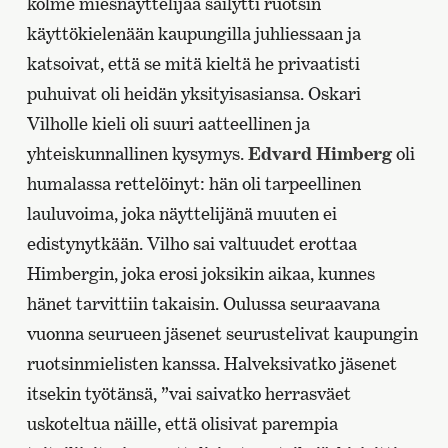
kolme miesnäyttelijää säilytti ruotsin
käyttökielenään kaupungilla juhliessaan ja
katsoivat, että se mitä kieltä he privaatisti
puhuivat oli heidän yksityisasiansa. Oskari
Vilholle kieli oli suuri aatteellinen ja
yhteiskunnallinen kysymys.
Edvard Himberg
oli
humalassa rettelöinyt: hän oli tarpeellinen
lauluvoima, joka näyttelijänä muuten ei
edistynytkään. Vilho sai valtuudet erottaa
Himbergin, joka erosi joksikin aikaa, kunnes
hänet tarvittiin takaisin. Oulussa seuraavana
vuonna seurueen jäsenet seurustelivat kaupungin
ruotsinmielisten kanssa. Halveksivatko jäsenet
itsekin työtänsä, ”vai saivatko herrasväet
uskoteltua näille, että olisivat parempia