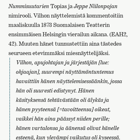
Nummisuutarien
Topias ja
Jeppe Niilonpojan
nimirooli. Vilhon näyttelemistä kommentoitiin
maaliskuulla 1873 Suomalaisen Teatterin
ensimmäisen Helsingin vierailun aikana. (EAH2,
42). Muuten hänet tunnustettiin aina tästedes
seurueen etevimmäksi miesnäyttelijäksi.
Vilhon, apujohtajan ja järjestäjän [lue:
ohjaajan], suurempi näyttämöntuntemus
havaittiin hänen näyttelemisessäänkin, jossa
hän oli suuresti edistynyt. Hänen
käsityksensä tehtävästään oli älykäs ja
hänen pyyteensä [=tavoitteensa] oikeat,
vaikkei hän aina päässyt niiden perille;
hänen vartalonsa ja äänensä olivat hänelle
esteenä, kun ylevämpi vaikutus oli kyseessä.