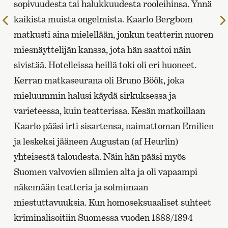
sopivuudesta tai halukkuudesta rooleihinsa. Ynnä
kaikista muista ongelmista. Kaarlo Bergbom
Edelliselle
sivulle
matkusti aina mielellään, jonkun teatterin nuoren
miesnäyttelijän kanssa, jota hän saattoi näin
sivistää. Hotelleissa heillä toki oli eri huoneet.
Kerran matkaseurana oli Bruno Böök, joka
mieluummin halusi käydä sirkuksessa ja
varieteessa, kuin teatterissa. Kesän matkoillaan
Kaarlo pääsi irti sisartensa, naimattoman Emilien
ja leskeksi jääneen Augustan (af Heurlin)
yhteisestä taloudesta. Näin hän pääsi myös
Suomen valvovien silmien alta ja oli vapaampi
näkemään teatteria ja solmimaan
miestuttavuuksia. Kun homoseksuaaliset suhteet
kriminalisoitiin Suomessa vuoden 1888/1894