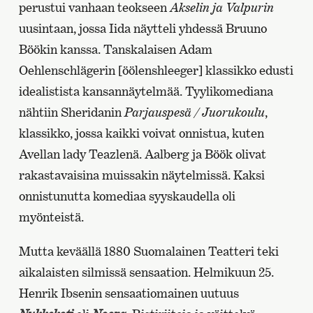
perustui vanhaan teokseen
Akselin ja Valpurin
uusintaan, jossa Iida näytteli yhdessä Bruuno
Böökin kanssa. Tanskalaisen Adam
Oehlenschlägerin [öölenshleeger] klassikko edusti
idealistista kansannäytelmää. Tyylikomediana
nähtiin Sheridanin
Parjauspesä / Juorukoulu
,
klassikko, jossa kaikki voivat onnistua, kuten
Avellan lady Teazlenä. Aalberg ja Böök olivat
rakastavaisina muissakin näytelmissä. Kaksi
onnistunutta komediaa syyskaudella oli
myönteistä.
Mutta keväällä 1880 Suomalainen Teatteri teki
aikalaisten silmissä sensaation. Helmikuun 25.
Henrik Ibsenin sensaatiomainen uutuus