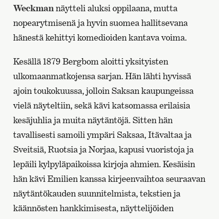
Weckman
näytteli aluksi oppilaana, mutta
nopearytmisenä ja hyvin suomea hallitsevana
hänestä kehittyi komedioiden kantava voima.
Kesällä 1879 Bergbom aloitti yksityisten
ulkomaanmatkojensa sarjan. Hän lähti hyvissä
ajoin toukokuussa, jolloin Saksan kaupungeissa
vielä näyteltiin, sekä kävi katsomassa erilaisia
kesäjuhlia ja muita näytäntöjä. Sitten hän
tavallisesti samoili ympäri Saksaa, Itävaltaa ja
Sveitsiä, Ruotsia ja Norjaa, kapusi vuoristoja ja
lepäili kylpyläpaikoissa kirjoja ahmien. Kesäisin
hän kävi Emilien kanssa kirjeenvaihtoa seuraavan
näytäntökauden suunnitelmista, tekstien ja
käännösten hankkimisesta, näyttelijöiden