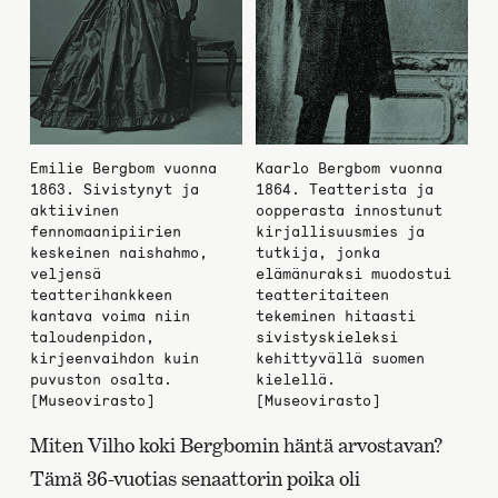
Emilie Bergbom vuonna
Kaarlo Bergbom vuonna
1863. Sivistynyt ja
1864. Teatterista ja
aktiivinen
oopperasta innostunut
fennomaanipiirien
kirjallisuusmies ja
keskeinen naishahmo,
tutkija, jonka
veljensä
elämänuraksi muodostui
teatterihankkeen
teatteritaiteen
kantava voima niin
tekeminen hitaasti
taloudenpidon,
sivistyskieleksi
kirjeenvaihdon kuin
kehittyvällä suomen
puvuston osalta.
kielellä.
[Museovirasto]
[Museovirasto]
Miten Vilho koki Bergbomin häntä arvostavan?
Tämä 36-vuotias senaattorin poika oli