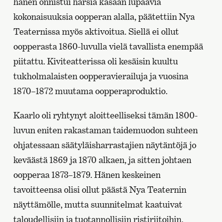
hänen onnistui harsia kasaan lupaavia
kokonaisuuksia oopperan alalla, päätettiin Nya
Teaternissa myös aktivoitua. Siellä ei ollut
oopperasta 1860-luvulla vielä tavallista enempää
piitattu. Kiviteatterissa oli kesäisin kuultu
tukholmalaisten oopperavierailuja ja vuosina
1870–1872 muutama oopperaproduktio.
Kaarlo oli ryhtynyt aloitteelliseksi tämän 1800-
luvun eniten rakastaman taidemuodon suhteen
ohjatessaan säätyläisharrastajien näytäntöjä jo
keväästä 1869 ja 1870 alkaen, ja sitten johtaen
oopperaa 1873–1879. Hänen keskeinen
tavoitteensa olisi ollut päästä Nya Teaternin
näyttämölle, mutta suunnitelmat kaatuivat
taloudellisiin ja tuotannollisiin ristiriitoihin.