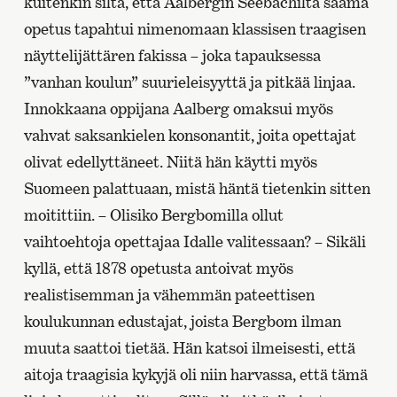
kuitenkin siltä, että Aalbergin Seebachilta saama
opetus tapahtui nimenomaan klassisen traagisen
näyttelijättären fakissa – joka tapauksessa
”vanhan koulun” suurieleisyyttä ja pitkää linjaa.
Innokkaana oppijana Aalberg omaksui myös
vahvat saksankielen konsonantit, joita opettajat
olivat edellyttäneet. Niitä hän käytti myös
Suomeen palattuaan, mistä häntä tietenkin sitten
moitittiin. – Olisiko Bergbomilla ollut
vaihtoehtoja opettajaa Idalle valitessaan? – Sikäli
kyllä, että 1878 opetusta antoivat myös
realistisemman ja vähemmän pateettisen
koulukunnan edustajat, joista Bergbom ilman
muuta saattoi tietää. Hän katsoi ilmeisesti, että
aitoja traagisia kykyjä oli niin harvassa, että tämä