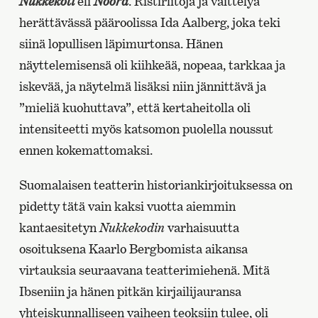
Nukkekoti
eli
Noora
. Ristiriitoja ja väittelyä
herättävässä pääroolissa Ida Aalberg, joka teki
siinä lopullisen läpimurtonsa. Hänen
näyttelemisensä oli kiihkeää, nopeaa, tarkkaa ja
iskevää, ja näytelmä lisäksi niin jännittävä ja
”mieliä kuohuttava”, että kertaheitolla oli
intensiteetti myös katsomon puolella noussut
ennen kokemattomaksi.
Suomalaisen teatterin historiankirjoituksessa on
pidetty tätä vain kaksi vuotta aiemmin
kantaesitetyn
Nukkekodin
varhaisuutta
osoituksena Kaarlo Bergbomista aikansa
virtauksia seuraavana teatterimiehenä. Mitä
Ibseniin ja hänen pitkän kirjailijauransa
yhteiskunnalliseen vaiheen teoksiin tulee, oli