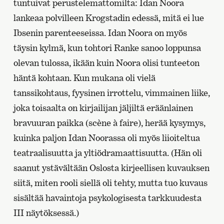
tuntuivat perustelemattomilta: Idan Noora
lankeaa polvilleen Krogstadin edessä, mitä ei lue
Ibsenin parenteeseissa. Idan Noora on myös
täysin kylmä, kun tohtori Ranke sanoo loppunsa
olevan tulossa, ikään kuin Noora olisi tunteeton
häntä kohtaan. Kun mukana oli vielä
tanssikohtaus, fyysinen irrottelu, vimmainen liike,
joka toisaalta on kirjailijan jäljiltä eräänlainen
bravuuran paikka (scène à faire), herää kysymys,
kuinka paljon Idan Noorassa oli myös liioiteltua
teatraalisuutta ja yltiödramaattisuutta. (Hän oli
saanut ystävältään Oslosta kirjeellisen kuvauksen
siitä, miten rooli siellä oli tehty, mutta tuo kuvaus
sisältää havaintoja psykologisesta tarkkuudesta
III näytöksessä.)