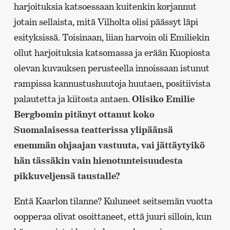
harjoituksia katsoessaan kuitenkin korjannut
jotain sellaista, mitä Vilholta olisi päässyt läpi
esityksissä. Toisinaan, liian harvoin oli Emiliekin
ollut harjoituksia katsomassa ja erään Kuopiosta
olevan kuvauksen perusteella innoissaan istunut
rampissa kannustushuutoja huutaen, positiivista
palautetta ja kiitosta antaen.
Olisiko Emilie
Bergbomin pitänyt ottanut koko
Suomalaisessa teatterissa ylipäänsä
enemmän ohjaajan vastuuta, vai jättäytyikö
hän tässäkin vain hienotunteisuudesta
pikkuveljensä taustalle?
Entä Kaarlon tilanne? Kuluneet seitsemän vuotta
oopperaa olivat osoittaneet, että juuri silloin, kun