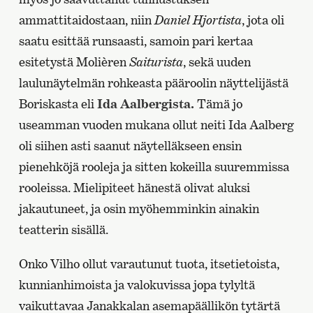
ammattitaidostaan, niin
Daniel Hjortista
, jota oli
saatu esittää runsaasti, samoin pari kertaa
esitetystä Molièren
Saiturista
, sekä uuden
laulunäytelmän rohkeasta pääroolin näyttelijästä
Boriskasta eli
Ida Aalbergista.
Tämä jo
useamman vuoden mukana ollut neiti Ida Aalberg
oli siihen asti saanut näytelläkseen ensin
pienehköjä rooleja ja sitten kokeilla suuremmissa
rooleissa. Mielipiteet hänestä olivat aluksi
jakautuneet, ja osin myöhemminkin ainakin
teatterin sisällä.
Onko Vilho ollut varautunut tuota, itsetietoista,
kunnianhimoista ja valokuvissa jopa tylyltä
vaikuttavaa Janakkalan asemapäällikön tytärtä