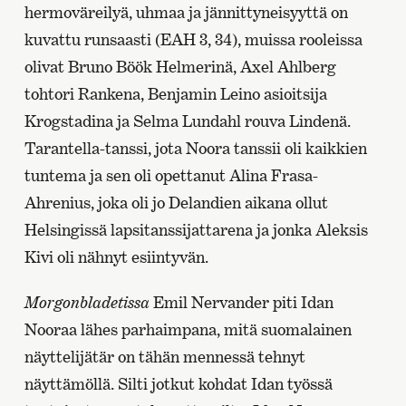
hermoväreilyä, uhmaa ja jännittyneisyyttä on
kuvattu runsaasti (EAH 3, 34), muissa rooleissa
olivat Bruno Böök Helmerinä, Axel Ahlberg
tohtori Rankena, Benjamin Leino asioitsija
Krogstadina ja Selma Lundahl rouva Lindenä.
Tarantella-tanssi, jota Noora tanssii oli kaikkien
tuntema ja sen oli opettanut Alina Frasa-
Ahrenius, joka oli jo Delandien aikana ollut
Helsingissä lapsitanssijattarena ja jonka Aleksis
Kivi oli nähnyt esiintyvän.
Morgonbladetissa
Emil Nervander piti Idan
Nooraa lähes parhaimpana, mitä suomalainen
näyttelijätär on tähän mennessä tehnyt
näyttämöllä. Silti jotkut kohdat Idan työssä