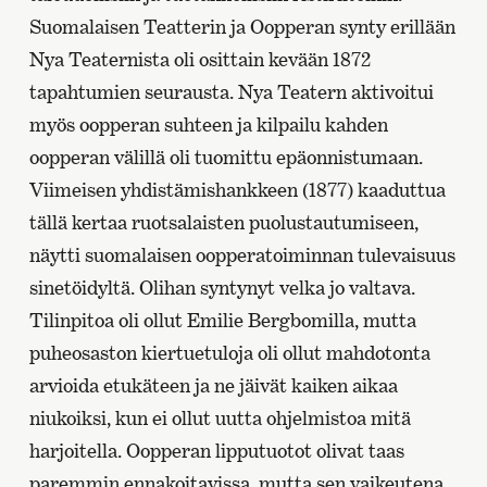
Suomalaisen Teatterin ja Oopperan synty erillään
Nya Teaternista oli osittain kevään 1872
tapahtumien seurausta. Nya Teatern aktivoitui
myös oopperan suhteen ja kilpailu kahden
oopperan välillä oli tuomittu epäonnistumaan.
Viimeisen yhdistämishankkeen (1877) kaaduttua
tällä kertaa ruotsalaisten puolustautumiseen,
näytti suomalaisen oopperatoiminnan tulevaisuus
sinetöidyltä. Olihan syntynyt velka jo valtava.
Tilinpitoa oli ollut Emilie Bergbomilla, mutta
puheosaston kiertuetuloja oli ollut mahdotonta
arvioida etukäteen ja ne jäivät kaiken aikaa
niukoiksi, kun ei ollut uutta ohjelmistoa mitä
harjoitella. Oopperan lipputuotot olivat taas
paremmin ennakoitavissa, mutta sen vaikeutena