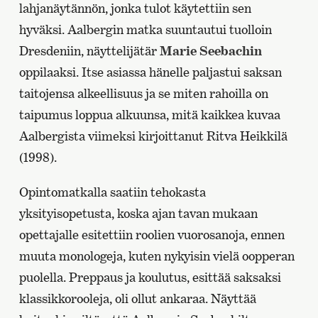
lahjanäytännön, jonka tulot käytettiin sen
hyväksi. Aalbergin matka suuntautui tuolloin
Dresdeniin, näyttelijätär
Marie Seebachin
oppilaaksi. Itse asiassa hänelle paljastui saksan
taitojensa alkeellisuus ja se miten rahoilla on
taipumus loppua alkuunsa, mitä kaikkea kuvaa
Aalbergista viimeksi kirjoittanut Ritva Heikkilä
(1998).
Opintomatkalla saatiin tehokasta
yksityisopetusta, koska ajan tavan mukaan
opettajalle esitettiin roolien vuorosanoja, ennen
muuta monologeja, kuten nykyisin vielä oopperan
puolella. Preppaus ja koulutus, esittää saksaksi
klassikkorooleja, oli ollut ankaraa. Näyttää