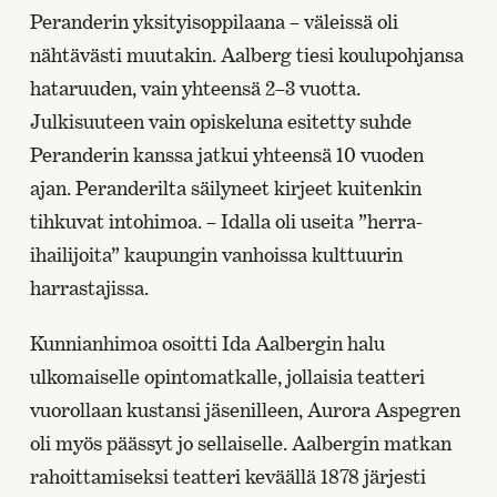
Peranderin yksityisoppilaana – väleissä oli
nähtävästi muutakin. Aalberg tiesi koulupohjansa
hataruuden, vain yhteensä 2–3 vuotta.
Julkisuuteen vain opiskeluna esitetty suhde
Peranderin kanssa jatkui yhteensä 10 vuoden
ajan. Peranderilta säilyneet kirjeet kuitenkin
tihkuvat intohimoa. – Idalla oli useita ”herra-
ihailijoita” kaupungin vanhoissa kulttuurin
harrastajissa.
Kunnianhimoa osoitti Ida Aalbergin halu
ulkomaiselle opintomatkalle, jollaisia teatteri
vuorollaan kustansi jäsenilleen, Aurora Aspegren
oli myös päässyt jo sellaiselle. Aalbergin matkan
rahoittamiseksi teatteri keväällä 1878 järjesti