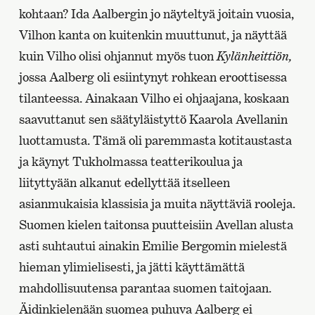
kohtaan? Ida Aalbergin jo näyteltyä joitain vuosia,
Vilhon kanta on kuitenkin muuttunut, ja näyttää
kuin Vilho olisi ohjannut myös tuon
Kylänheittiön,
jossa Aalberg oli esiintynyt rohkean eroottisessa
tilanteessa. Ainakaan Vilho ei ohjaajana, koskaan
saavuttanut sen säätyläistyttö Kaarola Avellanin
luottamusta. Tämä oli paremmasta kotitaustasta
ja käynyt Tukholmassa teatterikoulua ja
liityttyään alkanut edellyttää itselleen
asianmukaisia klassisia ja muita näyttäviä rooleja.
Suomen kielen taitonsa puutteisiin Avellan alusta
asti suhtautui ainakin Emilie Bergomin mielestä
hieman ylimielisesti, ja jätti käyttämättä
mahdollisuutensa parantaa suomen taitojaan.
Äidinkielenään suomea puhuva Aalberg ei