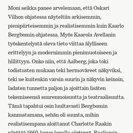
Moni seikka panee arvelemaan, että Oskari
Vilhon ohjatessa näyteltiin arkisemmin,
pienipiirteisemmin ja realistisemmin kuin Kaarlo
Bergbomin ohjatessa. Myös Kaarola Avellanin
työskentelystä oleva tieto viittaa älylliseen
erittelyyn ja modernimmin pienimuotoiseen ja
hillittyyn. Onko niin, että Aalberg, joka toki
todistusten mukaan teki hermoväreet näkyviksi,
teki ne kuitenkin varsin suurin ja näkyvin keinoin,
ladaten tunnetta paljon ja ajoittain lisäten
tekemiseensä suurenmoisuutta ja teatraalisuutta.
Tämä tapahtui osin luultavasti Bergbomin
kannustamana, sehän oli suunta, mihin
realistisempana aloittanut Charlotte Raakin
näyttää 1860-luvun lopulla siirtynyt. Realismin