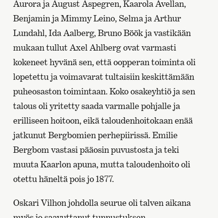
Aurora ja August Aspegren, Kaarola Avellan,
Benjamin ja Mimmy Leino, Selma ja Arthur
Lundahl, Ida Aalberg, Bruno Böök ja vastikään
mukaan tullut Axel Ahlberg ovat varmasti
kokeneet hyvänä sen, että oopperan toiminta oli
lopetettu ja voimavarat tultaisiin keskittämään
puheosaston toimintaan. Koko osakeyhtiö ja sen
talous oli yritetty saada varmalle pohjalle ja
erilliseen hoitoon, eikä taloudenhoitokaan enää
jatkunut Bergbomien perhepiirissä. Emilie
Bergbom vastasi pääosin puvustosta ja teki
muuta Kaarlon apuna, mutta taloudenhoito oli
otettu häneltä pois jo 1877.
Oskari Vilhon johdolla seurue oli talven aikana
myös jo saavuttanut tunnustuksen