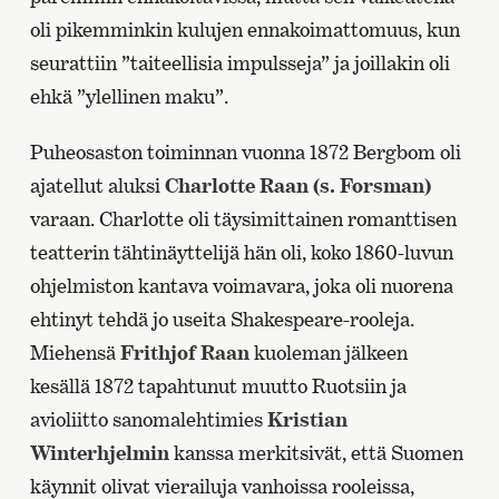
oli pikemminkin kulujen ennakoimattomuus, kun
seurattiin ”taiteellisia impulsseja” ja joillakin oli
ehkä ”ylellinen maku”.
Puheosaston toiminnan vuonna 1872 Bergbom oli
ajatellut aluksi
Charlotte Raan (s. Forsman)
varaan. Charlotte oli täysimittainen romanttisen
teatterin tähtinäyttelijä hän oli, koko 1860-luvun
ohjelmiston kantava voimavara, joka oli nuorena
ehtinyt tehdä jo useita Shakespeare-rooleja.
Miehensä
Frithjof Raan
kuoleman jälkeen
kesällä 1872 tapahtunut muutto Ruotsiin ja
avioliitto sanomalehtimies
Kristian
Winterhjelmin
kanssa merkitsivät, että Suomen
käynnit olivat vierailuja vanhoissa rooleissa,