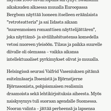
aikakauden alkaessa muualla Euroopassa
Bergbom näyttää luoneen itselleen eräänlaista
”retroteatteria” ja sai Iidasta aikaan
”suurenmoisen romanttisen näyttelijättären”,
joka näyttämö- ja siviilihabitustensa komedella
vetosi nuoreen yleisöön. Tilaus ja paikka suurelle
diivalle oli olemassa – vaikka aikansa
intellektuaaliset pyrkimykset olivat jo muualla.
Helsingissä seurasi Valfrid Vaseniuksen pitämä
esitelmäsarja Ibsenistä ja Björnstjerne
Björnssonista, pohjoismaisen realismin
draamoista sekä lehtikirjoituksia aiheesta. Myös
naiskysymys tuli suoraan agendalle Suomessa.
Nooran valinta – jättää perheensä ja lapsensa