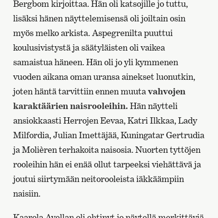
Bergbom kirjoittaa. Hän oli katsojille jo tuttu,
lisäksi hänen näyttelemisensä oli joiltain osin
myös melko arkista. Aspegrenilta puuttui
koulusivistystä ja säätyläisten oli vaikea
samaistua häneen. Hän oli jo yli kymmenen
vuoden aikana oman uransa ainekset luonutkin,
joten häntä tarvittiin ennen muuta
vahvojen
karaktäärien naisrooleihin.
Hän näytteli
ansiokkaasti Herrojen Eevaa, Katri Ilkkaa, Lady
Milfordia, Julian Imettäjää, Kuningatar Gertrudia
ja Molièren terhakoita naisosia. Nuorten tyttöjen
rooleihin hän ei enää ollut tarpeeksi viehättävä ja
joutui siirtymään neitorooleista iäkkäämpiin
naisiin.
Kaarola Avellan oli ehtinyt jo näytellä merkittäviä