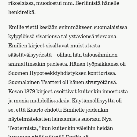
rikoslaissa, muodostui mm. Berliinistä hänelle
henkireikä.
Emilie vietti kesiään enimmäkseen suomalaisissa
kylpylöissä sisariensa tai ystäviensä vieraana.
Emilien kirjeet sisältävät muistutusta
säästäväisyydestä – olihan hän talousihminen
ammattinsakin puolesta. Hänen työpaikkansa oli
Suomen Hypoteekkiyhdistyksen konttorissa.
Suomalainen Teatteri oli hänen sivutyötänsä.
Kesän 1879 kirjeet osoittivat kuitenkin innostusta
ja monia mahdollisuuksia. Käytännöllisyyttä oli
se, että Kaarlo ehdotti Emilielle joidenkin
näytelmätekstien lainaamista suoraan Nya
Teaternista, ”kun kuitenkin väleihin heidän