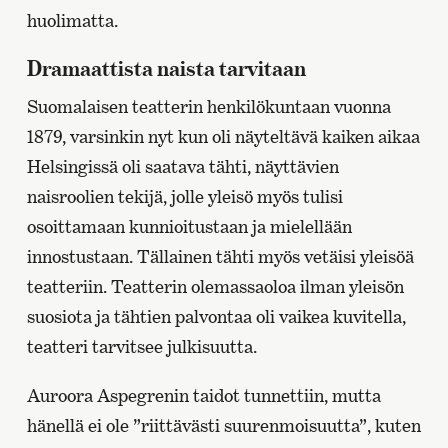
huolimatta.
Dramaattista naista tarvitaan
Suomalaisen teatterin henkilökuntaan vuonna
1879, varsinkin nyt kun oli näyteltävä kaiken aikaa
Helsingissä oli saatava tähti, näyttävien
naisroolien tekijä, jolle yleisö myös tulisi
osoittamaan kunnioitustaan ja mielellään
innostustaan. Tällainen tähti myös vetäisi yleisöä
teatteriin. Teatterin olemassaoloa ilman yleisön
suosiota ja tähtien palvontaa oli vaikea kuvitella,
teatteri tarvitsee julkisuutta.
Auroora Aspegrenin taidot tunnettiin, mutta
hänellä ei ole ”riittävästi suurenmoisuutta”, kuten