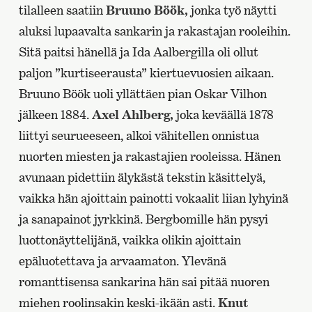
tilalleen saatiin
Bruuno Böök,
jonka työ näytti
aluksi lupaavalta sankarin ja rakastajan rooleihin.
Sitä paitsi hänellä ja Ida Aalbergilla oli ollut
paljon ”kurtiseerausta” kiertuevuosien aikaan.
Bruuno Böök uoli yllättäen pian Oskar Vilhon
jälkeen 1884.
Axel Ahlberg,
joka keväällä 1878
liittyi seurueeseen, alkoi vähitellen onnistua
nuorten miesten ja rakastajien rooleissa. Hänen
avunaan pidettiin älykästä tekstin käsittelyä,
vaikka hän ajoittain painotti vokaalit liian lyhyinä
ja sanapainot jyrkkinä. Bergbomille hän pysyi
luottonäyttelijänä, vaikka olikin ajoittain
epäluotettava ja arvaamaton. Ylevänä
romanttisensa sankarina hän sai pitää nuoren
miehen roolinsakin keski-ikään asti.
Knut