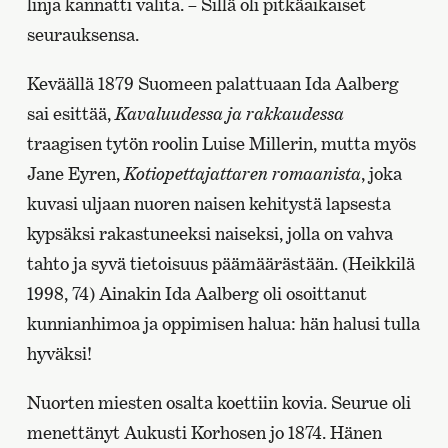
linja kannatti valita. – Sillä oli pitkäaikaiset
seurauksensa.
Keväällä 1879 Suomeen palattuaan Ida Aalberg
sai esittää,
Kavaluudessa ja rakkaudessa
traagisen tytön roolin Luise Millerin, mutta myös
Jane Eyren,
Kotiopettajattaren romaanista
, joka
kuvasi uljaan nuoren naisen kehitystä lapsesta
kypsäksi rakastuneeksi naiseksi, jolla on vahva
tahto ja syvä tietoisuus päämäärästään. (Heikkilä
1998, 74) Ainakin Ida Aalberg oli osoittanut
kunnianhimoa ja oppimisen halua: hän halusi tulla
hyväksi!
Nuorten miesten osalta koettiin kovia. Seurue oli
menettänyt Aukusti Korhosen jo 1874. Hänen