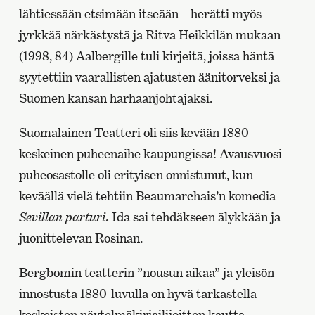
lähtiessään etsimään itseään – herätti myös
jyrkkää närkästystä ja Ritva Heikkilän mukaan
(1998, 84) Aalbergille tuli kirjeitä, joissa häntä
syytettiin vaarallisten ajatusten äänitorveksi ja
Suomen kansan harhaanjohtajaksi.
Suomalainen Teatteri oli siis kevään 1880
keskeinen puheenaihe kaupungissa! Avausvuosi
puheosastolle oli erityisen onnistunut, kun
keväällä vielä tehtiin Beaumarchais’n komedia
Sevillan parturi
.
Ida sai tehdäkseen älykkään ja
juonittelevan Rosinan.
Bergbomin teatterin ”nousun aikaa” ja yleisön
innostusta 1880-luvulla on hyvä tarkastella
keskeisten näytelmäkirjailijoitten kautta.