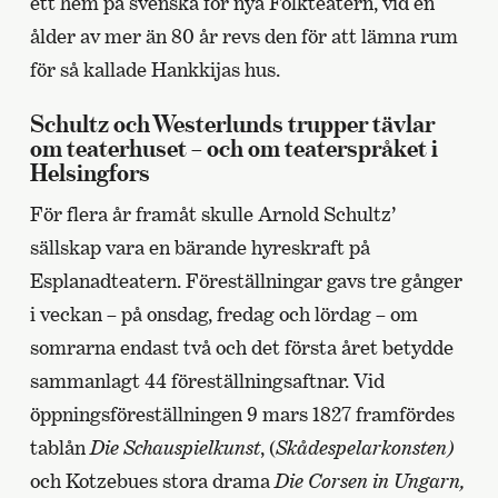
ett hem på svenska för nya Folkteatern, vid en
ålder av mer än 80 år revs den för att lämna rum
för så kallade Hankkijas hus.
Schultz och Westerlunds trupper tävlar
om teaterhuset – och om teaterspråket i
Helsingfors
För flera år framåt skulle Arnold Schultz’
sällskap vara en bärande hyreskraft på
Esplanadteatern. Föreställningar gavs tre gånger
i veckan – på onsdag, fredag och lördag – om
somrarna endast två och det första året betydde
sammanlagt 44 föreställningsaftnar. Vid
öppningsföreställningen 9 mars 1827 framfördes
tablån
Die Schauspielkunst
, (
Skådespelarkonsten)
och Kotzebues stora drama
Die Corsen in Ungarn,