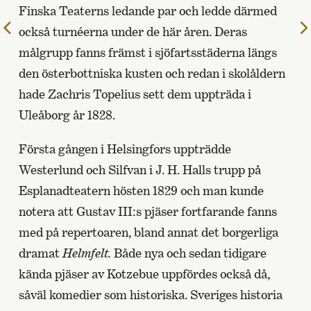
Finska Teaterns ledande par och ledde därmed
Till
också turnéerna under de här åren. Deras
föregående
målgrupp fanns främst i sjöfartsstäderna längs
sida
den österbottniska kusten och redan i skolåldern
hade Zachris Topelius sett dem uppträda i
Uleåborg år 1828.
Första gången i Helsingfors uppträdde
Westerlund och Silfvan i J. H. Halls trupp på
Esplanadteatern hösten 1829 och man kunde
notera att Gustav III:s pjäser fortfarande fanns
med på repertoaren, bland annat det borgerliga
dramat
Helmfelt.
Både nya och sedan tidigare
kända pjäser av Kotzebue uppfördes också då,
såväl komedier som historiska. Sveriges historia