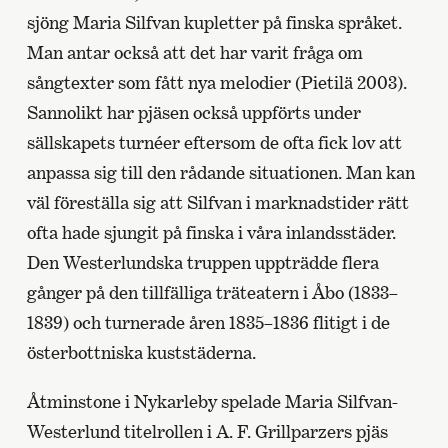
sjöng Maria Silfvan kupletter på finska språket.
Man antar också att det har varit fråga om
sångtexter som fått nya melodier (Pietilä 2003).
Sannolikt har pjäsen också uppförts under
sällskapets turnéer eftersom de ofta fick lov att
anpassa sig till den rådande situationen. Man kan
väl föreställa sig att Silfvan i marknadstider rätt
ofta hade sjungit på finska i våra inlandsstäder.
Den Westerlundska truppen uppträdde flera
gånger på den tillfälliga träteatern i Åbo (1833–
1839) och turnerade åren 1835–1836 flitigt i de
österbottniska kuststäderna.
Åtminstone i Nykarleby spelade Maria Silfvan-
Westerlund titelrollen i A. F. Grillparzers pjäs