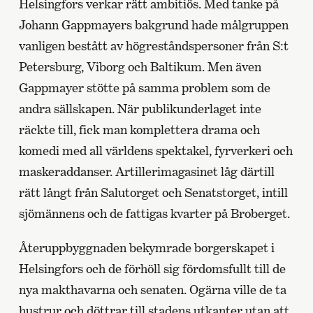
Helsingfors verkar rätt ambitiös. Med tanke på
Johann Gappmayers bakgrund hade målgruppen
vanligen bestått av högreståndspersoner från S:t
Petersburg, Viborg och Baltikum. Men även
Gappmayer stötte på samma problem som de
andra sällskapen. När publikunderlaget inte
räckte till, fick man komplettera drama och
komedi med all världens spektakel, fyrverkeri och
maskeraddanser. Artillerimagasinet låg därtill
rätt långt från Salutorget och Senatstorget, intill
sjömännens och de fattigas kvarter på Broberget.
Återuppbyggnaden bekymrade borgerskapet i
Helsingfors och de förhöll sig fördomsfullt till de
nya makthavarna och senaten. Ogärna ville de ta
hustrur och döttrar till stadens utkanter utan att