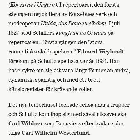
(Korsarne i Ungern)
. I repertoaren den första
säsongen ingick flera av Kotzebues verk och
modeoperan
Hulda, das Donauweibchen.
I juli
1827 stod Schillers
Jungfrun av Orléans
på
repertoaren. Första gången den ”stora
romantiska skådespelaren”
Eduard Weylandt
förekom på Schultz spellista var år 1834. Han
hade rykte om sig att vara långt förmer än andra,
dynamisk, spänstig och med ett brett
känsloregister för krävande roller.
Det nya teaterhuset lockade också andra trupper
och Schultz kom ihop sig med såväl rikssvenska
Carl Wildner
som Bonuviers efterträdare, den
unga
Carl Wilhelm Westerlund
.