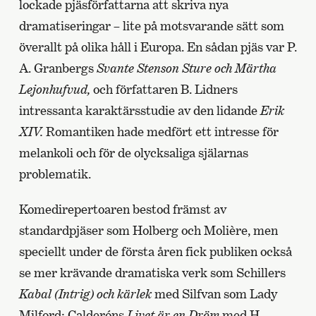
lockade pjäsförfattarna att skriva nya
dramatiseringar – lite på motsvarande sätt som
överallt på olika håll i Europa. En sådan pjäs var P.
A. Granbergs
Svante Stenson Sture och Märtha
Lejonhufvud,
och författaren B. Lidners
intressanta karaktärsstudie av den lidande
Erik
XIV.
Romantiken hade medfört ett intresse för
melankoli och för de olycksaliga själarnas
problematik.
Komedirepertoaren bestod främst av
standardpjäser som Holberg och Molière, men
speciellt under de första åren fick publiken också
se mer krävande dramatiska verk som Schillers
Kabal (Intrig) och kärlek
med Silfvan som Lady
Milford; Calderóns
Livet är en Dröm
med H.