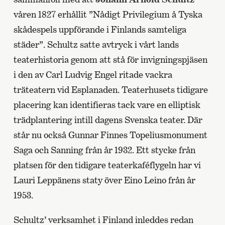
våren 1827 erhållit ”Nådigt Privilegium å Tyska
skådespels uppförande i Finlands samteliga
städer”. Schultz satte avtryck i vårt lands
teaterhistoria genom att stå för invigningspjäsen
i den av Carl Ludvig Engel ritade vackra
träteatern vid Esplanaden. Teaterhusets tidigare
placering kan identifieras tack vare en elliptisk
trädplantering intill dagens Svenska teater. Där
står nu också Gunnar Finnes Topeliusmonument
Saga och Sanning från år 1932. Ett stycke från
platsen för den tidigare teaterkaféflygeln har vi
Lauri Leppänens staty över Eino Leino från år
1953.
Schultz’ verksamhet i Finland inleddes redan