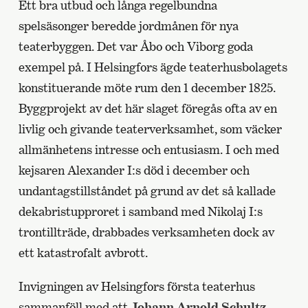
Ett bra utbud och långa regelbundna
spelsäsonger beredde jordmånen för nya
teaterbyggen. Det var Åbo och Viborg goda
exempel på. I Helsingfors ägde teaterhusbolagets
konstituerande möte rum den 1 december 1825.
Byggprojekt av det här slaget föregås ofta av en
livlig och givande teaterverksamhet, som väcker
allmänhetens intresse och entusiasm. I och med
kejsaren Alexander I:s död i december och
undantagstillståndet på grund av det så kallade
dekabristupproret i samband med Nikolaj I:s
trontillträde, drabbades verksamheten dock av
ett katastrofalt avbrott.
Invigningen av Helsingfors första teaterhus
sammanföll med att
Johann Arnold Schultz