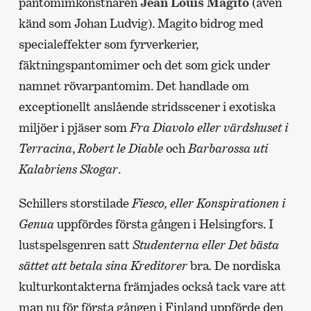
pantomimkonstnären
Jean Louis Magito
(även
känd som Johan Ludvig). Magito bidrog med
specialeffekter som fyrverkerier,
fäktningspantomimer och det som gick under
namnet rövarpantomim. Det handlade om
exceptionellt anslående stridsscener i exotiska
miljöer i pjäser som
Fra Diavolo eller värdshuset i
Terracina
,
Robert le Diable
och
Barbarossa uti
Kalabriens Skogar
.
Schillers storstilade
Fiesco, eller Konspirationen i
Genua
uppfördes första gången i Helsingfors. I
lustspelsgenren satt
Studenterna eller Det bästa
sättet att betala sina Kreditorer
bra
.
De nordiska
kulturkontakterna främjades också tack vare att
man nu för första gången i Finland uppförde den