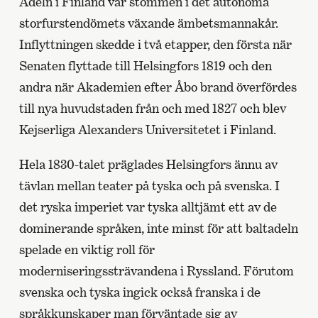
Adeln i Finland var stommen i det autonoma
storfurstendömets växande ämbetsmannakår.
Inflyttningen skedde i två etapper, den första när
Senaten flyttade till Helsingfors 1819 och den
andra när Akademien efter Åbo brand överfördes
till nya huvudstaden från och med 1827 och blev
Kejserliga Alexanders Universitetet i Finland.
Hela 1830-talet präglades Helsingfors ännu av
tävlan mellan teater på tyska och på svenska. I
det ryska imperiet var tyska alltjämt ett av de
dominerande språken, inte minst för att baltadeln
spelade en viktig roll för
moderniseringssträvandena i Ryssland. Förutom
svenska och tyska ingick också franska i de
språkkunskaper man förväntade sig av