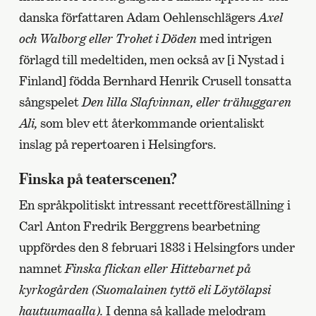
danska författaren Adam Oehlenschlägers
Axel
och Walborg eller Trohet i Döden
med intrigen
förlagd till medeltiden, men också av [i Nystad i
Finland] födda Bernhard Henrik Crusell tonsatta
sångspelet
Den lilla Slafvinnan, eller trähuggaren
Ali,
som blev ett återkommande orientaliskt
inslag på repertoaren i Helsingfors.
Finska på teaterscenen?
En språkpolitiskt intressant recettföreställning i
Carl Anton Fredrik Berggrens bearbetning
uppfördes den 8 februari 1833 i Helsingfors under
namnet
Finska flickan eller Hittebarnet på
kyrkogården (Suomalainen tyttö eli Löytölapsi
hautuumaalla).
I denna så kallade melodram