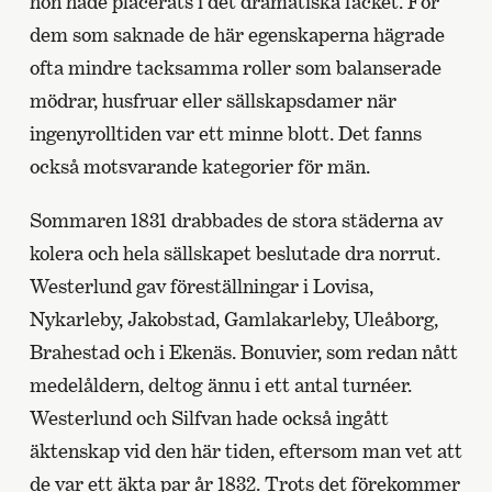
hon hade placerats i det dramatiska facket. För
dem som saknade de här egenskaperna hägrade
ofta mindre tacksamma roller som balanserade
mödrar, husfruar eller sällskapsdamer när
ingenyrolltiden var ett minne blott. Det fanns
också motsvarande kategorier för män.
Sommaren 1831 drabbades de stora städerna av
kolera och hela sällskapet beslutade dra norrut.
Westerlund gav föreställningar i Lovisa,
Nykarleby, Jakobstad, Gamlakarleby, Uleåborg,
Brahestad och i Ekenäs. Bonuvier, som redan nått
medelåldern, deltog ännu i ett antal turnéer.
Westerlund och Silfvan hade också ingått
äktenskap vid den här tiden, eftersom man vet att
de var ett äkta par år 1832. Trots det förekommer