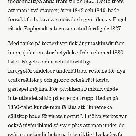
medelmåttiga ända fram till år 1860. Detta trots
att man i två etapper, åren 1842 och 1849, hade
försökt förbättra värmeisoleringen i den av Engel
ritade Esplanadteatern som stod färdig år 1827.
Med tanke på teaterlivet fick ångmaskinsdriften
inom sjöfarten stor betydelse från och med 1830-
talet. Regelbundna och tillförlitliga
fartygsförbindelser underlättade resorna för nya
teatersällskap och gjorde också rätt korta
gästspel möjliga. För publiken i Finland vilade
inte utbudet alltid på en enda trupp. Redan på
1850-talet kunde man få läsa att ”inhemska
sällskap hade förvisats norrut”. I själva verket var
också nivån ibland så svag plus att man under de
svåra omständigheterna inte riktigt lyckades få