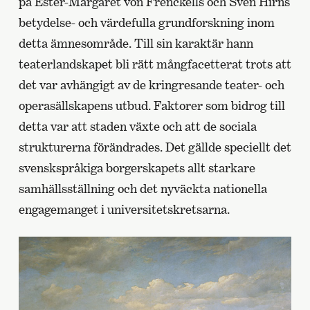
på Ester-Margaret von Frenckells och Sven Hirns
betydelse- och värdefulla grundforskning inom
detta ämnesområde. Till sin karaktär hann
teaterlandskapet bli rätt mångfacetterat trots att
det var avhängigt av de kringresande teater- och
operasällskapens utbud. Faktorer som bidrog till
detta var att staden växte och att de sociala
strukturerna förändrades. Det gällde speciellt det
svenskspråkiga borgerskapets allt starkare
samhällsställning och det nyväckta nationella
engagemanget i universitetskretsarna.