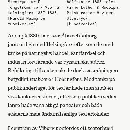
Stentryck ur F.
hälften av 1800-talet.
Tengströms verk Vuer af
Firma Luther & Rudolph,
Helsingfors 1837–1838.
Priskuranter å viner.
[Harald Malmgren.
Stentryck.
Museiverket]
[Museiverket]
Ännu på 1830-talet var Åbo och Viborg
jämbördiga med Helsingfors eftersom de med
tanke på näringsliv, handel, samfärdsel och
industri fortfarande var dynamiska städer.
Befolkningstillväxten ökade dock så småningom
betydligt snabbare i Helsingfors. Med tanke på
publikunderlaget för teater hade man ändå en
viss konkurrensfördel, eftersom publiken sedan
länge hade vana att gå på teater och båda
städerna hade ändamålsenliga teaterlokaler.
I centrum av Viborg uppfördes ett teaterhus i