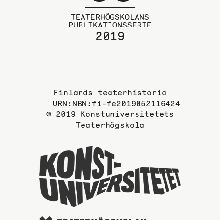
TEATERHÖGSKOLANS
PUBLIKATIONSSERIE
2019
Finlands teaterhistoria
URN:NBN:fi-fe2019052116424
© 2019 Konstuniversitetets
Teaterhögskola
Till
Konstuni
webbplat