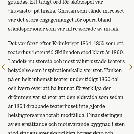
grundas. Ett tidigt ord för skådespel var
”kuvaisto” på finska. Gnistan som tände intresset
var det stora engagemanget för opera bland
ståndspersoner som var intresserade av musik.
Det var först efter Krimkriget 1854–1855 som ett
teaterhus i sten vid Skillnaden stod klart år 1860.
Landets nu största och mest välutrustade teaters
Till
betydelse som inspirationskälla var stor. Tanken
föregående
på en helt inhemsk teater under tidigt 1860-tal
sida
och ivern över att ha kunnat förverkliga den
drömmen var så stor att den eldsvåda som sedan
år 1863 drabbade teaterhuset inte gjorde
helsingforsarna totalt modfällda. Finansieringen
av en ersättande och motsvarande byggnad i sten
stod stadens svenskspråkiga borgerskap och