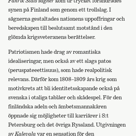
Fänrik Ståls sägner
kom ur trycket förändrades
synen på Finland som genom ett trollslag. I
sägnerna gestaltades nationens uppoffringar och
beredskapen till beslutsamt motstånd i den
glömda krigsveteranens berättelser.
Patriotismen hade drag av romantiska
idealiseringar, men också av ett slags patos
(peruspateeettisuus), som hade realpolitisk
relevans. Därför kom 1808–1809 års krig som
motivkrets att bli identitetsskapande också på
svenska i otaliga tablåer och skådespel. För den
finländska adeln och ämbetsmannakåren
öppnade sig möjligheter till karriärer i S:t
Petersburg och det övriga Ryssland. Utgivningen
av
Kalevala
var en sensation för den