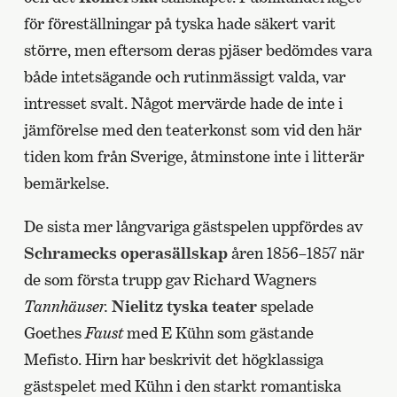
för föreställningar på tyska hade säkert varit
större, men eftersom deras pjäser bedömdes vara
både intetsägande och rutinmässigt valda, var
intresset svalt. Något mervärde hade de inte i
jämförelse med den teaterkonst som vid den här
tiden kom från Sverige, åtminstone inte i litterär
bemärkelse.
De sista mer långvariga gästspelen uppfördes av
Schramecks operasällskap
åren 1856–1857 när
de som första trupp gav Richard Wagners
Tannhäuser.
Nielitz tyska teater
spelade
Goethes
Faust
med E Kühn som gästande
Mefisto. Hirn har beskrivit det högklassiga
gästspelet med Kühn i den starkt romantiska