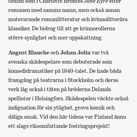
teman som i Charlotte Brontës
Jane Eyre
efter
romanen med samma namn, men också annan
motsvarande romanlitteratur och kvinnolitterära
klassiker. De bidrog till att ge kvinnorollerna
större synlighet och mer uppskattning.
August Blanche
och
Johan Jolin
var två
svenska skådespelare som debuterade som
komedidramatiker på 1840-talet. De hade båda
framgång på teatrarna i Stockholm och deras
verk låg också i täten på bröderna Delands
spellistor i Helsingfors. Skådespelen väckte också
indignation för sin ytlighet, grova komik och
dåliga smak. Vid den här tidens var Finland ännu
ett slags riksomfattande fostringsprojekt!