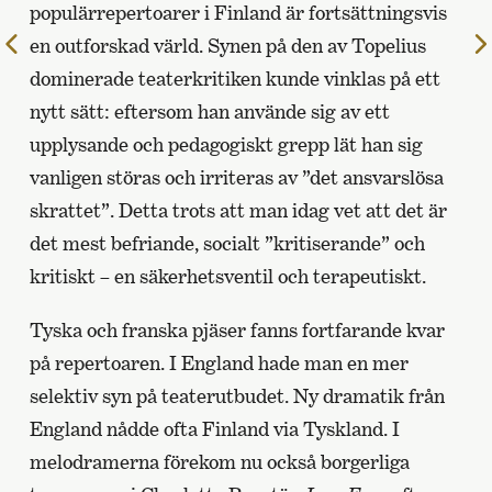
populärrepertoarer i Finland är fortsättningsvis
Till
en outforskad värld. Synen på den av Topelius
föregående
dominerade teaterkritiken kunde vinklas på ett
sida
nytt sätt: eftersom han använde sig av ett
upplysande och pedagogiskt grepp lät han sig
vanligen störas och irriteras av ”det ansvarslösa
skrattet”. Detta trots att man idag vet att det är
det mest befriande, socialt ”kritiserande” och
kritiskt – en säkerhetsventil och terapeutiskt.
Tyska och franska pjäser fanns fortfarande kvar
på repertoaren. I England hade man en mer
selektiv syn på teaterutbudet. Ny dramatik från
England nådde ofta Finland via Tyskland. I
melodramerna förekom nu också borgerliga