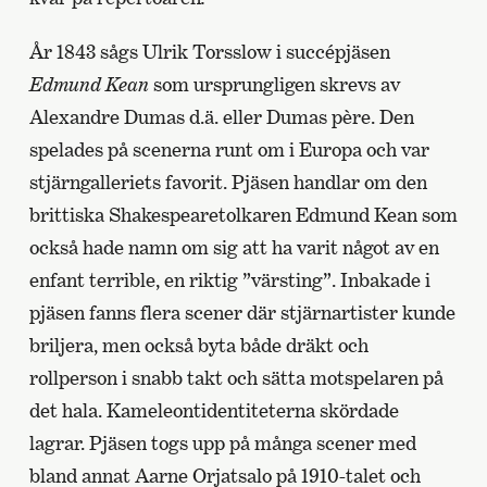
År 1843 sågs Ulrik Torsslow i succépjäsen
Edmund Kean
som ursprungligen skrevs av
Alexandre Dumas d.ä. eller Dumas père. Den
spelades på scenerna runt om i Europa och var
stjärngalleriets favorit. Pjäsen handlar om den
brittiska Shakespearetolkaren Edmund Kean som
också hade namn om sig att ha varit något av en
enfant terrible, en riktig ”värsting”. Inbakade i
pjäsen fanns flera scener där stjärnartister kunde
briljera, men också byta både dräkt och
rollperson i snabb takt och sätta motspelaren på
det hala. Kameleontidentiteterna skördade
lagrar. Pjäsen togs upp på många scener med
bland annat Aarne Orjatsalo på 1910-talet och