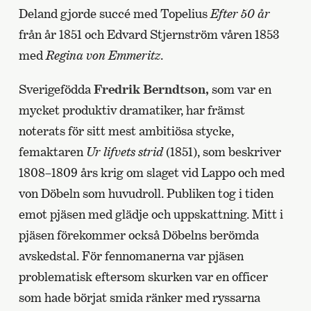
Deland gjorde succé med Topelius
Efter 50 år
från år 1851 och Edvard Stjernström våren 1853
med
Regina von Emmeritz
.
Sverigefödda
Fredrik Berndtson,
som var en
mycket produktiv dramatiker, har främst
noterats för sitt mest ambitiösa stycke,
femaktaren
Ur lifvets strid
(1851), som beskriver
1808–1809 års krig om slaget vid Lappo och med
von Döbeln som huvudroll. Publiken tog i tiden
emot pjäsen med glädje och uppskattning. Mitt i
pjäsen förekommer också Döbelns berömda
avskedstal. För fennomanerna var pjäsen
problematisk eftersom skurken var en officer
som hade börjat smida ränker med ryssarna