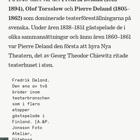
1894), Olof Torsslow
och
Pierre Deland (1805–
1862)
som dominerade teaterföreställningarna på
svenska
.
Under åren 1838–1851 gästspelade de i
olika sammansättningar och ännu åren 1860–1861
var Pierre Deland den första att hyra Nya
Theatern, det av Georg Theodor Chiewitz ritade
teaterhuset i sten.
Fredrik Deland.
Den ena av två
bröder inom
teaterbranschen
som i flera
etapper
gästspelade i
Finland. [A.&P.
Jonason Foto
Atelier,
Göteborg.