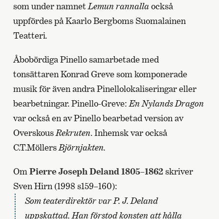
som under namnet
Lemun rannalla
också
uppfördes på Kaarlo Bergboms Suomalainen
Teatteri
.
Åbobördiga Pinello samarbetade med
tonsättaren Konrad Greve som komponerade
musik för även andra Pinellolokaliseringar eller
bearbetningar. Pinello-Greve:
En Nylands Dragon
var också en av Pinello bearbetad version av
Overskous
Rekruten
. Inhemsk var också
C.T.Möllers
Björnjakten.
Om
Pierre Joseph Deland 1805–1862
skriver
Sven Hirn (1998 s159–160):
Som teaterdirektör var P. J. Deland
uppskattad. Han förstod konsten att hålla