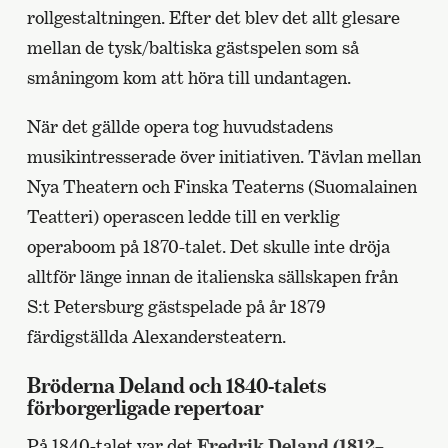
rollgestaltningen. Efter det blev det allt glesare
mellan de tysk/baltiska gästspelen som så
småningom kom att höra till undantagen.
När det gällde opera tog huvudstadens
musikintresserade över initiativen. Tävlan mellan
Nya Theatern och Finska Teaterns (Suomalainen
Teatteri) operascen ledde till en verklig
operaboom på 1870-talet. Det skulle inte dröja
alltför länge innan de italienska sällskapen från
S:t Petersburg gästspelade på år 1879
färdigställda Alexandersteatern.
Bröderna Deland och 1840-talets
förborgerligade repertoar
På 1840-talet var det
Fredrik Deland (1812–