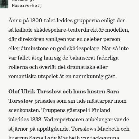
Museiverket]
Ännu på 1800-talet leddes grupperna enligt den
så kallade skådespelare-teaterdirektör-modellen,
där direktören vanligen var en celeber person
eller åtminstone en god skådespelare. När så inte
var fallet åtog han sig de balanserat faderliga
rollerna och överlät det dramatiska eller
romantiska utspelet åt en namnkunnig gäst.
Olof Ulrik Torsslow och hans hustru Sara
Torsslow
prisades som sin tids mästarpar inom
scenkonsten. Truppens gästspel i Finland
inleddes 1838. Vad repertoaren anbelangar var de
stjärnor på uppåtgående. Torsslows Macbeth och
hustrun Saras Lady Macbeth var tacksamma