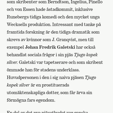
som skribenter som Berndtson, Ingelius, Pinello
och von Essen hade åstadkommit, inklusive
Runebergs tidiga komedi och den mycket unga
Wecksells produktion. Intressant med tanke på
framtida forskning är den tidiga dramatik som
skrevs av kvinnor som J. Granqvist, men till
exempel
Johan Fredrik Galetski
har också
behandlat sociala frågor i sin pjäs
Tjugo kopek
silver.
Galetski var tapetserare och som skribent
ömmade han för stadens underklass.
Huvudpersonen i den i sig naiva pjäsen
Tjugo
kopek silver
är en prostituerads
utomäktenskapliga dotter, som får ärva sin
förmögna fars egendom.
En del av det nya pjäsutbudet var ganska