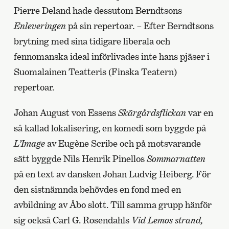
Pierre Deland hade dessutom Berndtsons
Enleveringen
på sin repertoar
. –
Efter Berndtsons
brytning med sina tidigare liberala och
fennomanska ideal införlivades inte hans pjäser i
Suomalainen Teatteris (Finska Teatern)
repertoar.
Johan August von Essens
Skärgårdsflickan
var en
så kallad lokalisering, en komedi som byggde på
L’Image
av Eugène Scribe och på motsvarande
sätt byggde Nils Henrik Pinellos
Sommarnatten
på en text av dansken Johan Ludvig Heiberg. För
den sistnämnda behövdes en fond med en
avbildning av Åbo slott. Till samma grupp hänför
sig också Carl G. Rosendahls
Vid Lemos strand,