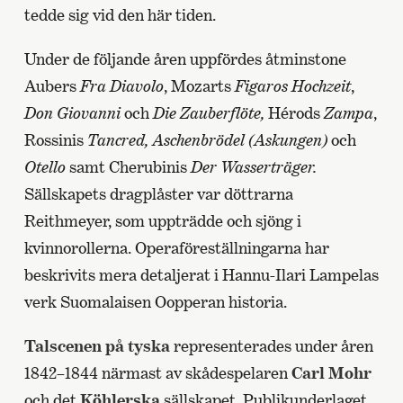
tedde sig vid den här tiden.
Under de följande åren uppfördes åtminstone
Aubers
Fra Diavolo
, Mozarts
Figaros Hochzeit
,
Don Giovanni
och
Die Zauberflöte,
Hérods
Zampa
,
Rossinis
Tancred, Aschenbrödel (Askungen)
och
Otello
samt Cherubinis
Der Wasserträger.
Sällskapets dragplåster var döttrarna
Reithmeyer, som uppträdde och sjöng i
kvinnorollerna. Operaföreställningarna har
beskrivits mera detaljerat i Hannu-Ilari Lampelas
verk Suomalaisen Oopperan historia.
Talscenen på tyska
representerades under åren
1842–1844 närmast av skådespelaren
Carl Mohr
och det
Köhlerska
sällskapet. Publikunderlaget