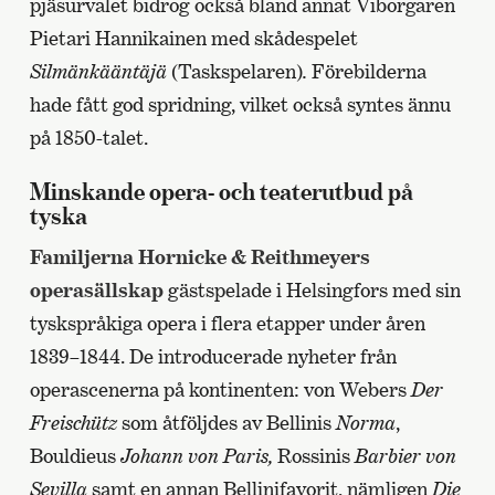
pjäsurvalet bidrog också bland annat Viborgaren
Pietari Hannikainen med skådespelet
Silmänkääntäjä
(Taskspelaren)
.
Förebilderna
hade fått god spridning, vilket också syntes ännu
på 1850-talet.
Minskande opera- och teaterutbud på
tyska
Familjerna Hornicke & Reithmeyers
operasällskap
gästspelade i Helsingfors med sin
tyskspråkiga opera i flera etapper under åren
1839–1844. De introducerade nyheter från
operascenerna på kontinenten: von Webers
Der
Freischütz
som åtföljdes av Bellinis
Norma
,
Bouldieus
Johann von Paris,
Rossinis
Barbier von
Sevilla
samt en annan Bellinifavorit, nämligen
Die