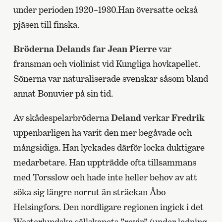
under perioden 1920–1930.Han översatte också
pjäsen till finska.
Bröderna Delands far Jean Pierre
var
fransman och violinist vid Kungliga hovkapellet.
Sönerna var naturaliserade svenskar såsom bland
annat Bonuvier på sin tid.
Av skådespelarbröderna
Deland
verkar
Fredrik
uppenbarligen ha varit den mer begåvade och
mångsidiga. Han lyckades därför locka duktigare
medarbetare. Han uppträdde ofta tillsammans
med Torsslow och hade inte heller behov av att
söka sig längre norrut än sträckan Åbo–
Helsingfors. Den nordligare regionen ingick i det
Westerlundska sällskapets ”revir” (under ledning