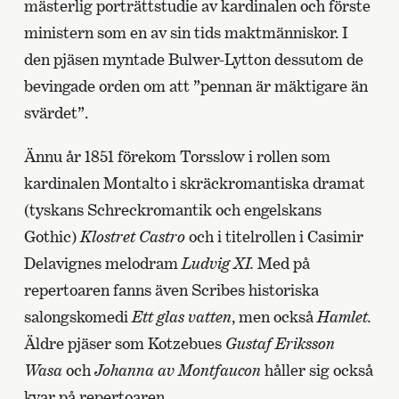
mästerlig porträttstudie av kardinalen och förste
ministern som en av sin tids maktmänniskor. I
den pjäsen myntade Bulwer-Lytton dessutom de
bevingade orden om att ”pennan är mäktigare än
svärdet”.
Ännu år 1851 förekom Torsslow i rollen som
kardinalen Montalto i skräckromantiska dramat
(tyskans Schreckromantik och engelskans
Gothic)
Klostret Castro
och i titelrollen i Casimir
Delavignes melodram
Ludvig XI.
Med på
repertoaren fanns även Scribes historiska
salongskomedi
Ett glas vatten
, men också
Hamlet.
Äldre pjäser som Kotzebues
Gustaf Eriksson
Wasa
och
Johanna av Montfaucon
håller sig också
kvar på repertoaren
.