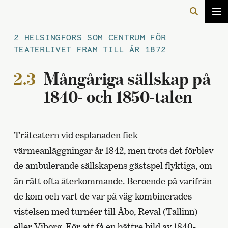
2 HELSINGFORS SOM CENTRUM FÖR
TEATERLIVET FRAM TILL ÅR 1872
2.3
Mångåriga sällskap på
1840- och 1850-talen
Träteatern vid esplanaden fick
värmeanläggningar år 1842, men trots det förblev
de ambulerande sällskapens gästspel flyktiga, om
än rätt ofta återkommande. Beroende på varifrån
de kom och vart de var på väg kombinerades
vistelsen med turnéer till Åbo, Reval (Tallinn)
eller Viborg. För att få en bättre bild av 1840-