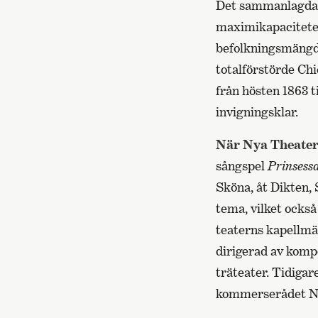
Det sammanlagda a
maximikapaciteten 
befolkningsmängd 
totalförstörde Chi
från hösten 1863 t
invigningsklar.
När Nya Theater
sångspel
Prinsess
Sköna, åt Dikten,
tema, vilket ocks
teaterns kapellmäs
dirigerad av kompo
träteater. Tidiga
kommerserådet Nik