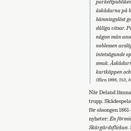
parkettpubliken
åskådarna på b
hämningslöst ga
dåliga vitsar. 
någon mån ansåg
noblessen avslö
intetsägande op
smak. Åskådarna 
kartkäppen och
(Hirn 1998, 252, ö
När Deland lämnade
trupp. Skådespel
för säsongen 186
nyheter:
En förmi
Skärgårdsflickan.