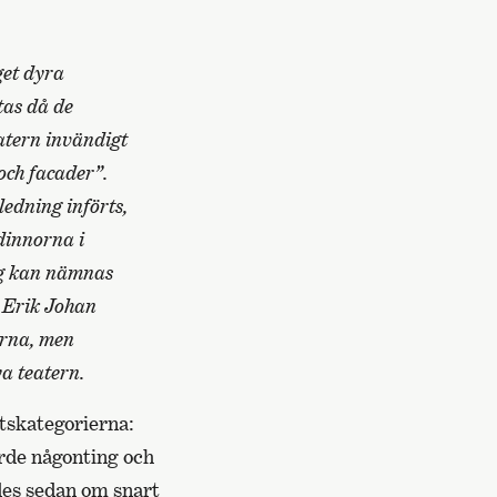
get dyra
tas då de
eatern invändigt
och facader”.
edning införts,
dinnorna i
ng kan nämnas
v Erik Johan
ärna
, men
ya teatern.
tskategorierna:
örde någonting och
des sedan om snart