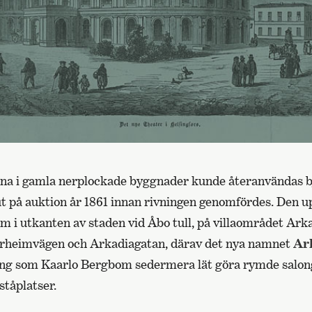
na i gamla nerplockade byggnader kunde återanvändas b
t på auktion år 1861 innan rivningen genomfördes. Den up
m i utkanten av staden vid Åbo tull, på villaområdet Arka
heimvägen och Arkadiagatan, därav det nya namnet
Ar
ing som Kaarlo Bergbom sedermera lät göra rymde salon
ståplatser.