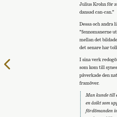
Julius Krohn för 
dansad can-can.”
Dessa och andra l
”fennomanerne ut
mellan det bildad
det senare har tol
I sina verk redogö
Till
som kom till synes
föregående
sida
påverkade den nati
framöver.
Man kunde till 
en åsikt som upp
fördömanden int