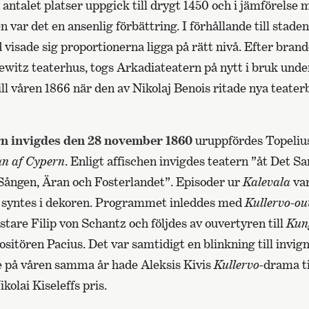
ntalet platser uppgick till drygt 1450 och i jämförelse 
var det en ansenlig förbättring. I förhållande till stade
visade sig proportionerna ligga på rätt nivå. Efter bran
ewitz teaterhus, togs Arkadiateatern på nytt i bruk unde
ill våren 1866 när den av Nikolaj Benois ritade nya teat
n invigdes den 28 november 1860
uruppfördes Topeliu
an af Cypern
. Enligt affischen invigdes teatern ”åt Det S
 Sången, Äran och Fosterlandet”. Episoder ur
Kalevala
var
å syntes i dekoren. Programmet inleddes med
Kullervo-ou
tare Filip von Schantz och följdes av ouvertyren till
Kun
sitören Pacius. Det var samtidigt en blinkning till invig
re på våren samma år hade Aleksis Kivis
Kullervo
-drama ti
olai Kiseleffs pris.