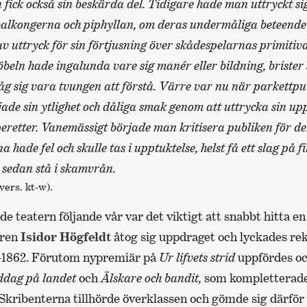
 fick också sin beskärda del. Tidigare hade man uttryckt s
alkongerna och piphyllan, om deras undermåliga beteende
v uttryck för sin förtjusning över skådespelarnas primitiv
Pöbeln hade ingalunda vare sig manér eller bildning, briste
 sig vara tvungen att förstå. Värre var nu när parkettpu
jade sin ytlighet och dåliga smak genom att uttrycka sin up
eretter. Vanemässigt började man kritisera publiken för d
hade fel och skulle tas i upptuktelse, helst få ett slag på
 sedan stå i skamvrån.
vers. kt-w).
 teatern följande vår var det viktigt att snabbt hitta en
aren
Isidor Högfeldt
åtog sig uppdraget och lyckades re
1–1862. Förutom nypremiär på
Ur lifvets strid
uppfördes o
ddag på landet
och
Älskare och bandit,
som kompletterade
Skribenterna tillhörde överklassen och gömde sig därför