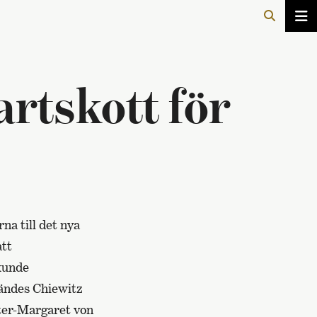
artskott för
na till det nya
att
 kunde
kändes Chiewitz
ter-Margaret von