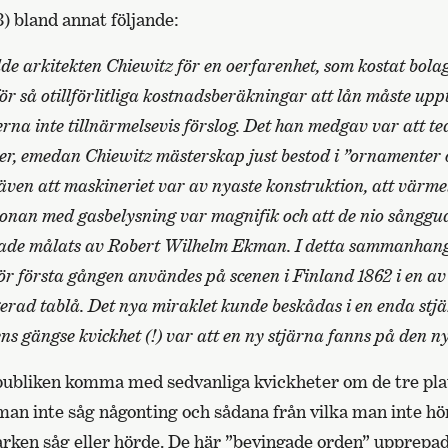
3) bland annat följande:
lde arkitekten Chiewitz för en oerfarenhet, som kostat bola
för så otillförlitliga kostnadsberäkningar att lån måste upp
ierna inte tillnärmelsevis förslog. Det han medgav var att t
ker, emedan Chiewitz mästerskap just bestod i ”ornamenter 
ven att maskineriet var av nyaste konstruktion, att värmel
ronan med gasbelysning var magnifik och att de nio sånggu
hade målats av Robert Wilhelm Ekman. I detta sammanha
t för första gången användes på scenen i Finland 1862 i en a
erad tablå. Det nya miraklet kunde beskådas i
en enda stj
ns gängse kvickhet (!) var att en ny stjärna fanns på den n
ubliken komma med sedvanliga kvickheter om de tre pla
 man inte såg någonting och sådana från vilka man inte h
rken såg eller hörde. De här ”bevingade orden” upprepa