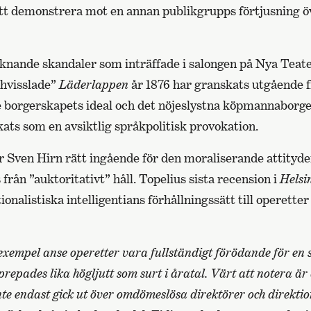
att demonstrera mot en annan publikgrupps förtjusning ö
iknande skandaler som inträffade i salongen på Nya Teat
hvisslade”
Läderlappen
år 1876 har granskats utgående 
e borgerskapets ideal och det nöjeslystna köpmannaborg
kats som en avsiktlig språkpolitisk provokation.
r Sven Hirn rätt ingående för den moraliserande attityde
 från ”auktoritativt” håll. Topelius sista recension i
Helsi
onalistiska intelligentians förhållningssätt till operetter 
exempel anse operetter vara fullständigt förödande för en 
repades lika högljutt som surt i åratal. Värt att notera är 
e endast gick ut över omdömeslösa direktörer och direktio