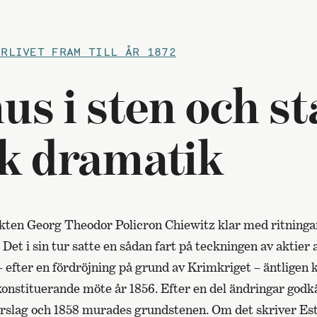
ERLIVET FRAM TILL ÅR 1872
us i sten och st
k dramatik
ekten Georg Theodor Policron Chiewitz klar med ritningar
 Det i sin tur satte en sådan fart på teckningen av aktier 
– efter en fördröjning på grund av Krimkriget – äntligen
onstituerande möte år 1856. Efter en del ändringar god
örslag och 1858 murades grundstenen. Om det skriver Es