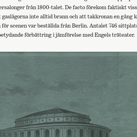
tersalonger från 1800-talet. De facto förekom faktiskt viss
t gaslågorna inte alltid brann och att takkronan en gång
 för scenen var beställda från Berlin. Antalet 746 sittpla
betydande förbättring i jämförelse med Engels träteater.