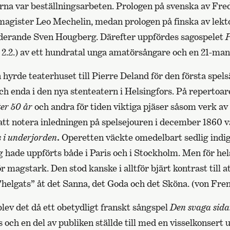
rna var beställningsarbeten. Prologen på svenska av Fr
agister Leo Mechelin, medan prologen på finska av lekt
derande Sven Hougberg. Därefter uppfördes sagospelet
P
t 2.2.) av ett hundratal unga amatörsångare och en 21-ma
 hyrde teaterhuset till Pierre Deland för den första spe
 och enda i den nya stenteatern i Helsingfors. På repertoar
ter 50 år
och andra för tiden viktiga pjäser såsom verk av 
 att notera inledningen på spelsejouren i december 1860 
 i underjorden
.
Operetten väckte omedelbart sedlig indig
hade uppförts både i Paris och i Stockholm. Men för hel
r magstark. Den stod kanske i alltför bjärt kontrast till a
helgats” åt det Sanna, det Goda och det Sköna. (von Fren
lev det då ett obetydligt franskt sångspel
Den svaga sida
 och en del av publiken ställde till med en visselkonsert 