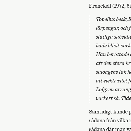
Frenckell (1972, 6
Topelius beskyl
lärpengar, och 
statliga subsid
hade blivit vac
Han berättade ä
att den stora k
salongens tak 
att elektricite
Löfgren arrang
vackert så. Tide
Samtidigt kunde p
sådana från vilka
sådana där man va