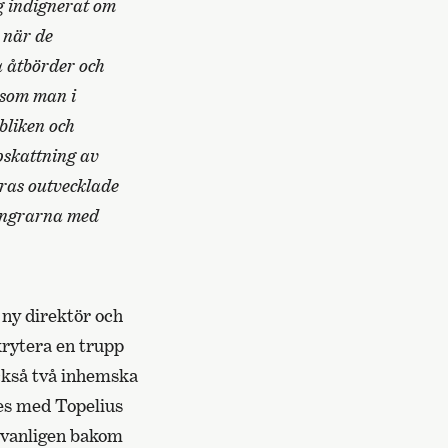
ig indignerat om
 när de
a åtbörder och
r som man i
bliken och
pskattning av
eras outvecklade
 fingrarna med
 ny direktör och
krytera en trupp
ckså två inhemska
s med Topelius
 vanligen bakom