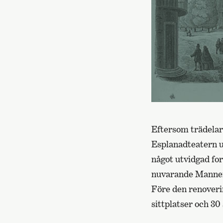
Eftersom trädelar
Esplanadteatern u
något utvidgad for
nuvarande Manner
Före den renover
sittplatser och 30 