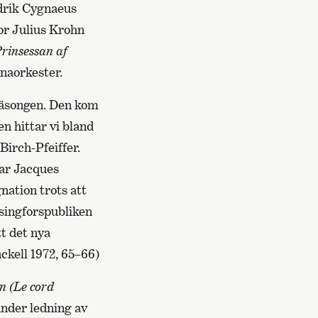
edrik Cygnaeus
or Julius Krohn
rinsessan af
nnaorkester.
lsäsongen. Den kom
en hittar vi bland
Birch-Pfeiffer.
var Jacques
nation trots att
singforspubliken
tt det nya
ckell 1972, 65–66)
n (Le cord
under ledning av