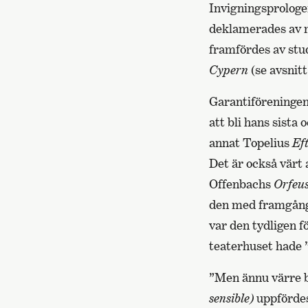
Invigningsprologe
deklamerades av m
framfördes av stu
Cypern
(se avsnit
Garantiföreningen
att bli hans sista
annat Topelius
Ef
Det är också värt
Offenbachs
Orfeus
den med framgång 
var den tydligen fö
teaterhuset hade ”
”Men ännu värre b
sensible)
uppfördes