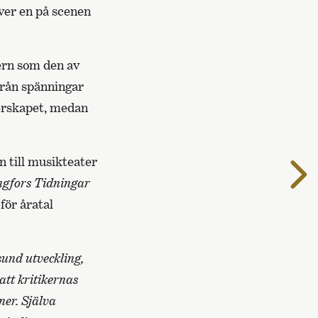
ver en på scenen
ern som den av
från spänningar
erskapet, medan
n till musikteater
T
ngfors Tidningar
n
s
för åratal
sund utveckling,
att kritikernas
ner. Själva