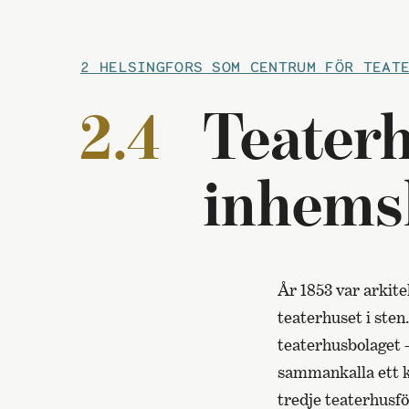
2 HELSINGFORS SOM CENTRUM FÖR TEAT
2.4
Teaterh
inhems
År 1853 var arkit
teaterhuset i sten.
teaterhusbolaget 
sammankalla ett k
tredje teaterhusf