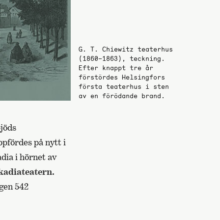
G. T. Chiewitz teaterhus
(1860–1863), teckning.
Efter knappt tre år
förstördes Helsingfors
första teaterhus i sten
av en förödande brand.
jöds
pfördes på nytt i
dia i hörnet av
kadiateatern.
gen 542