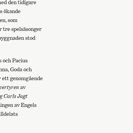
med den tidigare
ns ökande
den, som
r tre spelsäsonger
erbyggnaden stod
s och Pacius
anna, Goda och
 ett genomgående
vertyren
av
g Carls Jagt
ningen av Engels
lldelats