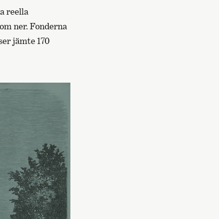
a reella
 kom ner. Fonderna
tser jämte 170