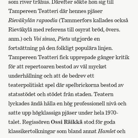
som river trähus. Därefter sökte hon sig till
Tampereen Teatteri där hennes pjäser
Rieväkylän rapsodia
(Tammerfors kallades också
Rieväkylä med referens till osyrat bröd, övers.
anm.) och
Voi sinua, Pietu
utgjorde en
fortsättning på den folkligt populära linjen.
Tampereen Teatteri fick upprepade gånger kritik
för att repertoaren bestod av väl mycket
underhållning och att de bedrev ett
teaterpolitiskt spel där spelbrickorna bestod av
statsstödet och stödet från staden. Teatern
lyckades ändå hålla en hög professionell nivå och
satte upp högklassiga pjäser under hela 1970-
talet. Regissören
Ossi Räikkä
stod för goda
klassikertolkningar som bland annat
Hamlet
och