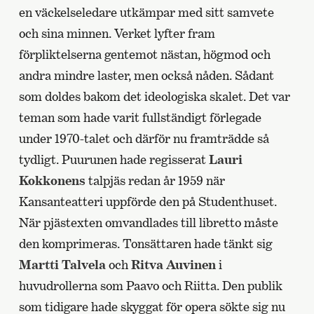
en väckelseledare utkämpar med sitt samvete
och sina minnen. Verket lyfter fram
förpliktelserna gentemot nästan, högmod och
andra mindre laster, men också nåden. Sådant
som doldes bakom det ideologiska skalet. Det var
teman som hade varit fullständigt förlegade
under 1970-talet och därför nu framträdde så
tydligt. Puurunen hade regisserat
Lauri
Kokkonens
talpjäs redan år 1959 när
Kansanteatteri uppförde den på Studenthuset.
När pjästexten omvandlades till libretto måste
den komprimeras. Tonsättaren hade tänkt sig
Martti Talvela
och
Ritva Auvinen
i
huvudrollerna som Paavo och Riitta. Den publik
som tidigare hade skyggat för opera sökte sig nu