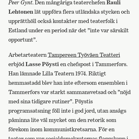
Peer Gynt
. Den mångåriga teaterchefen
Rauli
Lehtonen
lät uppföra flera utländska stycken och
upprätthöll också kontakter med teaterfolk i
Estland under en period när det ”inte var särskilt
opportunt”.
Arbetarteatern
Tampereen Työväen Teatteri
erbjöd
Lasse Pöysti
en chefspost i Tammerfors.
Han lämnade Lilla Teatern 1974. Riktigt
hemmastadd blev han inte eftersom ensemblen i
Tammerfors var starkt sammansvetsad och ”nöjd
med sina tidigare rutiner”. Pöystis
programsatsning föll inte i god jord, utan ansågs
påminna lite väl mycket om den retorik som
förekom inom kommunistkretsarna. För en
teater som var socialdemokraternas flaggskepp i