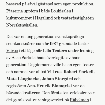
baserad på såväl gästspel som egen produktion.
Pjäserna uppförs i både
Louhisalen
i
kulturcentret i Hagalund och teaterfastigheten
Norrskenshallen
.
Det var en ung generation svenskspråkiga
scenkonstnärer som år 1987 grundade teater
Viirus
i ett läge när Lilla Teatern under ledning
av Asko Sarkola hade övertagits av hans
generation. Ungdomarna ville ha en egen teater
och namnet var alltså
Vi i rus
.
Robert Enckell,
Mats Långbacka,
Johan Storgård
och
regissören
Arn-Henrik Blomqvist
var de
bärande krafterna. Den första teaterlokalen var
det gamla vattenreningsverket på
Råholmen
i