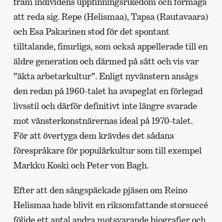
fram individens uppfinningsrikedom och förmåga
att reda sig. Repe (Helismaa), Tapsa (Rautavaara)
och Esa Pakarinen stod för det spontant
tilltalande, finurliga, som också appellerade till en
äldre generation och därmed på sätt och vis var
”äkta arbetarkultur”. Enligt nyvänstern ansågs
den redan på 1960-talet ha avspeglat en förlegad
livsstil och därför definitivt inte längre svarade
mot vänsterkonstnärernas ideal på 1970-talet.
För att övertyga dem krävdes det sådana
förespråkare för populärkultur som till exempel
Markku Koski och Peter von Bagh.
Efter att den sångspäckade pjäsen om Reino
Helismaa hade blivit en riksomfattande storsuccé
följde ett antal andra motsvarande biografier och