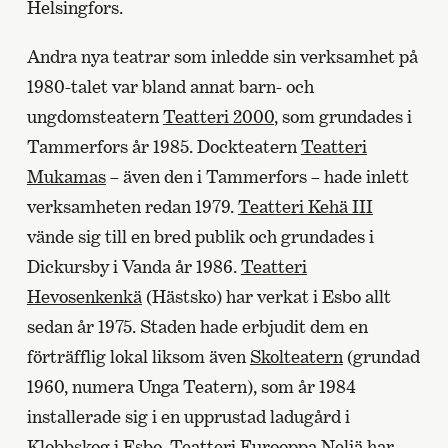
Helsingfors.
Andra nya teatrar som inledde sin verksamhet på
1980-talet var bland annat barn- och
ungdomsteatern
Teatteri 2000
, som grundades i
Tammerfors år 1985. Dockteatern
Teatteri
Mukamas
– även den i Tammerfors – hade inlett
verksamheten redan 1979.
Teatteri Kehä III
vände sig till en bred publik och grundades i
Dickursby i Vanda år 1986.
Teatteri
Hevosenkenkä
(Hästsko) har verkat i Esbo allt
sedan år 1975. Staden hade erbjudit dem en
förträfflig lokal liksom även
Skolteatern
(grundad
1960, numera Unga Teatern), som år 1984
installerade sig i en upprustad ladugård i
Klobbskog i Esbo.
Teatteri Eurooppa Neljä
har