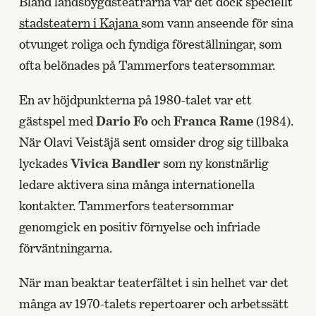
Bland landsbygdsteatrarna var det dock speciellt
stadsteatern i Kajana
som vann anseende för sina
otvunget roliga och fyndiga föreställningar, som
ofta belönades på Tammerfors teatersommar.
En av höjdpunkterna på 1980-talet var ett
gästspel med
Dario Fo
och
Franca Rame
(1984).
När Olavi Veistäjä sent omsider drog sig tillbaka
lyckades
Vivica Bandler
som ny konstnärlig
ledare aktivera sina många internationella
kontakter. Tammerfors teatersommar
genomgick en positiv förnyelse och infriade
förväntningarna.
När man beaktar teaterfältet i sin helhet var det
många av 1970-talets repertoarer och arbetssätt