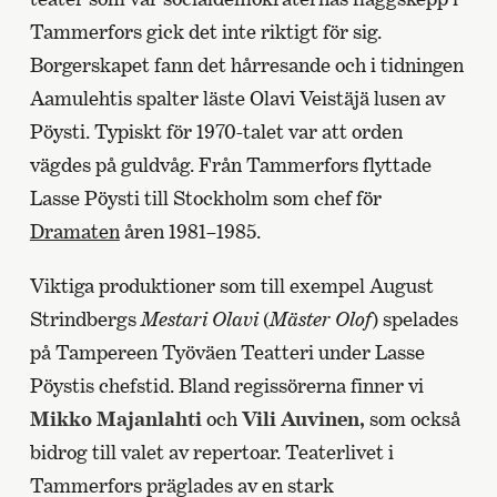
Tammerfors gick det inte riktigt för sig.
Borgerskapet fann det hårresande och i tidningen
Aamulehtis spalter läste Olavi Veistäjä lusen av
Pöysti. Typiskt för 1970-talet var att orden
vägdes på guldvåg. Från Tammerfors flyttade
Lasse Pöysti till Stockholm som chef för
Dramaten
åren 1981–1985.
Viktiga produktioner som till exempel August
Strindbergs
Mestari Olavi
(
Mäster Olof
) spelades
på Tampereen Työväen Teatteri under Lasse
Pöystis chefstid. Bland regissörerna finner vi
Mikko Majanlahti
och
Vili Auvinen,
som också
bidrog till valet av repertoar. Teaterlivet i
Tammerfors präglades av en stark