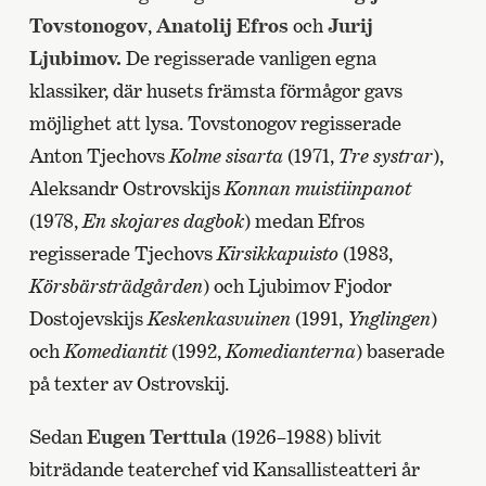
Tovstonogov
,
Anatolij Efros
och
Jurij
Ljubimov.
De regisserade vanligen egna
klassiker, där husets främsta förmågor gavs
möjlighet att lysa. Tovstonogov regisserade
Anton Tjechovs
Kolme sisarta
(1971,
Tre systrar
),
Aleksandr Ostrovskijs
Konnan muistiinpanot
(1978,
En skojares dagbok
) medan Efros
regisserade Tjechovs
Kirsikkapuisto
(1983,
Körsbärsträdgården
) och Ljubimov Fjodor
Dostojevskijs
Keskenkasvuinen
(1991,
Ynglingen
)
och
Komediantit
(1992,
Komedianterna
) baserade
på texter av Ostrovskij.
Sedan
Eugen Terttula
(1926–1988) blivit
biträdande teaterchef vid Kansallisteatteri år