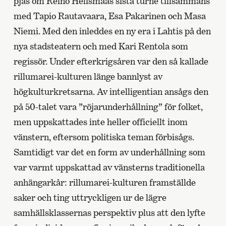
pjäs om Reino Helismaas sista turné tillsammans
med Tapio Rautavaara, Esa Pakarinen och Masa
Niemi. Med den inleddes en ny era i Lahtis på den
nya stadsteatern och med Kari Rentola som
regissör. Under efterkrigsåren var den så kallade
rillumarei-kulturen länge bannlyst av
högkulturkretsarna. Av intelligentian ansågs den
på 50-talet vara ”röjarunderhållning” för folket,
men uppskattades inte heller officiellt inom
vänstern, eftersom politiska teman förbisågs.
Samtidigt var det en form av underhållning som
var varmt uppskattad av vänsterns traditionella
anhängarkår: rillumarei-kulturen framställde
saker och ting uttryckligen ur de lägre
samhällsklassernas perspektiv plus att den lyfte