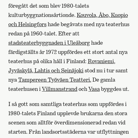
föregått det som blev 1980-talets
kulturbyggnationsårtionde.
Kouvola, Åbo, Kuopio
och Helsingfors
hade begåvats med nya teaterhus
redan på 1960-talet. Efter att
stadsteaterbyggnaden i Uleåborg
hade
färdigställts år 1972 uppfördes ett stort antal nya
teaterhus på olika håll i Finland:
Rovaniemi,
Jyväskylä, Lahtis och Seinäjoki
stod nu i tur samt
nya
Tampereen Työväen Teatteri.
De gamla
teaterhusen i
Villmanstrand
och
Vasa
byggdes ut.
I så gott som samtliga teaterhus som uppfördes i
1980-talets Finland upplevde brukarna den stora
scenen som alltför överdimensionerad redan vid
starten. Från landsortsstäderna var utflyttningen