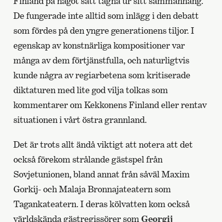
Finland på något sätt tagna ur sitt sammanhang.
De fungerade inte alltid som inlägg i den debatt
som fördes på den yngre generationens tiljor. I
egenskap av konstnärliga kompositioner var
många av dem förtjänstfulla, och naturligtvis
kunde några av regiarbetena som kritiserade
diktaturen med lite god vilja tolkas som
kommentarer om Kekkonens Finland eller rentav
situationen i vårt östra grannland.
Det är trots allt ändå viktigt att notera att det
också förekom strålande gästspel från
Sovjetunionen, bland annat från såväl Maxim
Gorkij- och Malaja Bronnajateatern som
Tagankateatern. I deras kölvatten kom också
världskända gästregissörer som
Georgij