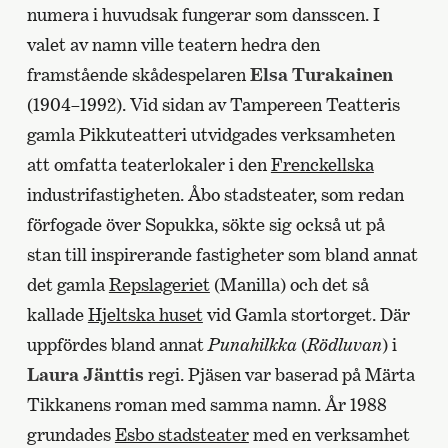
numera i huvudsak fungerar som dansscen. I
valet av namn ville teatern hedra den
framstående skådespelaren
Elsa Turakainen
(1904–1992). Vid sidan av Tampereen Teatteris
gamla Pikkuteatteri utvidgades verksamheten
att omfatta teaterlokaler i den
Frenckellska
industrifastigheten. Åbo stadsteater, som redan
förfogade över Sopukka, sökte sig också ut på
stan till inspirerande fastigheter som bland annat
det gamla
Repslageriet
(Manilla) och det så
kallade
Hjeltska huset
vid Gamla stortorget. Där
uppfördes bland annat
Punahilkka
(
Rödluvan
) i
Laura Jänttis
regi. Pjäsen var baserad på Märta
Tikkanens roman med samma namn. År 1988
grundades
Esbo stadsteater
med en verksamhet