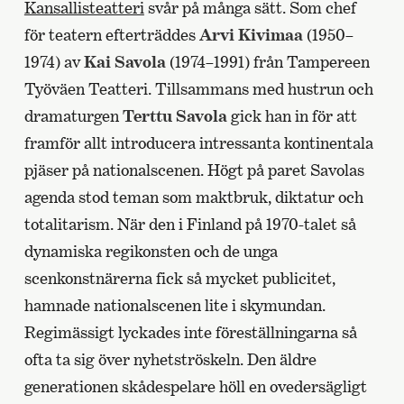
Kansallisteatteri
svår på många sätt. Som chef
för teatern efterträddes
Arvi Kivimaa
(1950–
1974) av
Kai Savola
(1974–1991) från Tampereen
Työväen Teatteri. Tillsammans med hustrun och
dramaturgen
Terttu Savola
gick han in för att
framför allt introducera intressanta kontinentala
pjäser på nationalscenen. Högt på paret Savolas
agenda stod teman som maktbruk, diktatur och
totalitarism. När den i Finland på 1970-talet så
dynamiska regikonsten och de unga
scenkonstnärerna fick så mycket publicitet,
hamnade nationalscenen lite i skymundan.
Regimässigt lyckades inte föreställningarna så
ofta ta sig över nyhetströskeln. Den äldre
generationen skådespelare höll en ovedersägligt