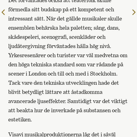
Det förväntades också att teaterfolk skulle
förmedla sitt budskap på ett kompetent och
Till
intressant sätt. När det gällde musikaler skulle
föregående
sida
ensemblen behärska hela paletten; sång, dans,
skådespeleri, scenografi, scenkläder och
ljudåtergivning förväntades hålla hög nivå.
Yrkesresenärer och turister var väl medvetna om
den höga tekniska standard som var rådande på
scener i London och till och med i Stockholm.
Tack vare den tekniska utvecklingen hade det
blivit betydligt lättare att åstadkomma
avancerade ljuseffekter. Samtidigt var det viktigt
att beakta hur de inverkade på substansen och
estetiken.
Visavi musikalproduktionerna låg det i såväl