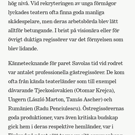
hög nivå. Vid rekryteringen av unga förmågor
lyckades teatern ofta finna goda manliga
skådespelare, men deras arbetsbörda blev lätt
alltför betungande. I brist på visionära eller för
övrigt duktiga regissörer var det förnyelsen som
blev lidande.
Kännetecknande för paret Savolas tid vid rodret
var antalet professionella gästregissörer. De kom
ofta från kända teaterländer som till exempel
dåvarande Tjeckoslovakien (Otomar Krejca),
Ungern (László Marton, Tamás Ascher) och
Rumänien (Radu Penciulescu). Östregissörernas
goda produktioner, vars även kritiska budskap
gick hem i deras respektive hemländer, var i