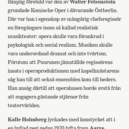
lämplig förebild var den av
Walter Felsenstein
grundade Komische Oper i dåvarande Östberlin.
Där var han i egenskap av mångårig chefsregissör
en föregångare inom så kallad realistisk
musikteater: opera skulle vara förankrad i
psykologisk och social realism. Musiken skulle
vara underordnad dramat och inte tvärtom.
Förutom att Puurunen jämställde regissörens
insats i operaproduktionen med kapellmästarens
såg han till att också ensemblen kom till heders.
Han ansåg därtill att operahusen borde avstå från
att engagera gästande stjärnor från
teatervärlden.
Kalle Holmberg
lyckades med konstycket att i
en hyllad regi redan 1970 lyfta fram
Aarre