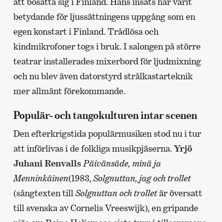
att bosätta sig i Finland. Hans insats har varit
betydande för ljussättningens uppgång som en
egen konstart i Finland. Trådlösa och
kindmikrofoner togs i bruk. I salongen på större
teatrar installerades mixerbord för ljudmixning
och nu blev även datorstyrd strålkastarteknik
mer allmänt förekommande.
Populär- och tangokulturen intar scenen
Den efterkrigstida populärmusiken stod nu i tur
att införlivas i de folkliga musikpjäserna.
Yrjö
Juhani Renvalls
Päivänsäde, minä ja
Menninkäinen
(1983,
Solgnuttan, jag och trollet
(sångtexten till
Solgnuttan och trollet
är översatt
till svenska av Cornelis Vreeswijk), en gripande