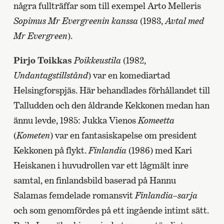
några fullträffar som till exempel Arto Melleris
Sopimus Mr Evergreenin kanssa
(1983,
Avtal med
Mr Evergreen
).
Pirjo Toikkas
Poikkeustila
(1982,
Undantagstillstånd
) var en komediartad
Helsingforspjäs. Här behandlades förhållandet till
Talludden och den åldrande Kekkonen medan han
ännu levde, 1985: Jukka Vienos
Komeetta
(
Kometen
) var en fantasiskapelse om president
Kekkonen på flykt.
Finlandia
(1986) med Kari
Heiskanen i huvudrollen var ett lågmält inre
samtal, en finlandsbild baserad på Hannu
Salamas femdelade romansvit
Finlandia
–
sarja
och som genomfördes på ett ingående intimt sätt.