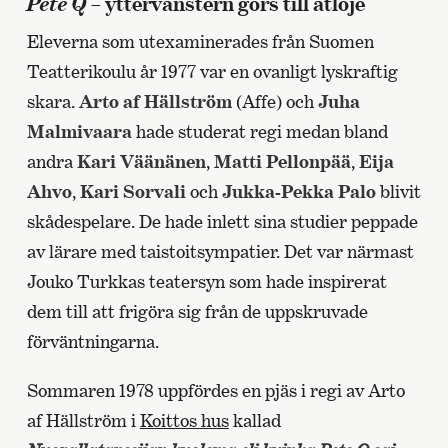
Pete Q
– yttervänstern görs till åtlöje
Eleverna som utexaminerades från Suomen
Teatterikoulu år 1977 var en ovanligt lyskraftig
skara.
Arto af Hällström
(Affe) och
Juha
Malmivaara
hade studerat regi medan bland
andra
Kari Väänänen
,
Matti Pellonpää
,
Eija
Ahvo
,
Kari Sorvali
och
Jukka-Pekka Palo
blivit
skådespelare. De hade inlett sina studier peppade
av lärare med taistoitsympatier. Det var närmast
Jouko Turkkas teatersyn som hade inspirerat
dem till att frigöra sig från de uppskruvade
förväntningarna.
Sommaren 1978 uppfördes en pjäs i regi av Arto
af Hällström i
Koittos hus
kallad