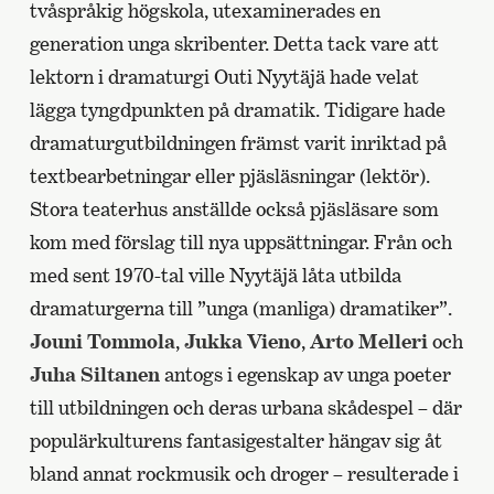
tvåspråkig högskola, utexaminerades en
generation unga skribenter. Detta tack vare att
lektorn i dramaturgi Outi Nyytäjä hade velat
lägga tyngdpunkten på dramatik. Tidigare hade
dramaturgutbildningen främst varit inriktad på
textbearbetningar eller pjäsläsningar (lektör).
Stora teaterhus anställde också pjäsläsare som
kom med förslag till nya uppsättningar. Från och
med sent 1970-tal ville Nyytäjä låta utbilda
dramaturgerna till ”unga (manliga) dramatiker”.
Jouni Tommola
,
Jukka Vieno
,
Arto Melleri
och
Juha Siltanen
antogs i egenskap av unga poeter
till utbildningen och deras urbana skådespel – där
populärkulturens fantasigestalter hängav sig åt
bland annat rockmusik och droger – resulterade i