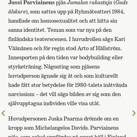
Jussi Parviainens
pjäs
Jumalan rakastaja
(
Guds
älskare
), som sattes upp på Ryhmäteatteri 1984,
handlade om homosexualitet och att hitta sin
sanna identitet. Teman som var nya på den
finländska teaterscenen. I huvudrollen sågs Kari
Väänänen och för regin stod Arto af Hällström.
Innesporten på den tiden var bodybuilding eller
styrketräning. Någonting som pjäsens
huvudperson ägnade sig åt och som kulturellt
hade fått stor betydelse för 1980-talets inåtvända
narcissism – det vill säga bilden av sig som den
självupptagna individen ville visa utåt.
Till
Huvudpersonen Juska Paarma drömde om en
föregående
kropp som Michelangelos Davids. Parviainens
sida
pjäs, som också uppfördes på annat håll i Finland,