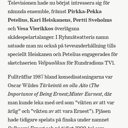
Televisionen hade nu börjat intressera sig för
nämnda ensemble, främst
Pirkka-Pekka
Petelius
,
Kari Heiskanens
,
Pertti Sveholms
och
Vesa Vierikkos
överlägsna
skådespelartalanger. I Ryhmäteatteris namn
satsade man nu också på teveunderhållning tills
speciellt Heiskanen och Petelius engagerades för
sketchserien
Velipuolikuu
för Rundradions TV1.
Fullträffar 1987 bland komedisatsningarna var
Oscar Wildes
Tärkeintä on olla Aito
(
The
Importance of Being Ernest;Mister Earnest
, där
man kunde leka med ord som ”vikten av att var
ärlig” och ”vikten av att vara Ernest”). Pjäsen
hade tidigare spelats på finska under namnet