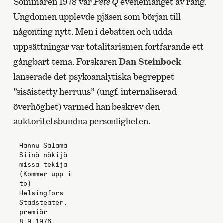
Sommaren 1978 var
Pete Q
evenemanget av rang.
Ungdomen upplevde pjäsen som början till
någonting nytt. Men i debatten och udda
uppsättningar var totalitarismen fortfarande ett
gångbart tema. Forskaren
Dan Steinbock
lanserade det psykoanalytiska begreppet
”sisäistetty herruus” (ungf. internaliserad
överhöghet) varmed han beskrev den
auktoritetsbundna personligheten.
Hannu Salama
Siinä näkijä
missä tekijä
(Kommer upp i
tö)
Helsingfors
Stadsteater,
premiär
8.9.1976.