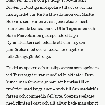
Sulhaseni Ernest
och på tidigt 1900-tal som
Bunbury
. Duktiga motspelare till det suveräna
mansgardet var
Riitta Havukainen
och
Miitta
Sorvali
, som var en av sin generations mest
framstående komedienner.
Ulla Tapaninen
och
Sara Paavolainen
gästspelade ofta på
Ryhmäteatteri och bildade ett damlag, som i
jämförelse med det virtuosa herrlaget var
fullständigt jämbördiga.
En del av spexen och musikpjäserna som spelades
vid Terrassgatan var renodlad buskteater. Dem
kunde man försvara genom att hänvisa till en
tradition med långa anor – ända till den medeltida
farsen och commedia dell’arte. Spexen spelades
med glimten i ögat och allt allvar hade man slängt