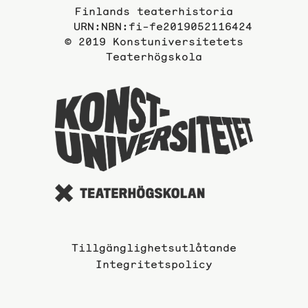
Finlands teaterhistoria
URN:NBN:fi-fe2019052116424
© 2019 Konstuniversitetets
Teaterhögskola
Till
Konstuni
webbplat
Till­gäng­lig­hets­ut­lå­tan­de
Integritetspolicy