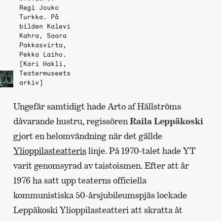
Regi Jouko
Turkka. På
bilden Kalevi
Kahra, Saara
Pakkasvirta,
Pekka Laiho.
[Kari Hakli,
Teatermuseets
arkiv]
Ungefär samtidigt hade Arto af Hällströms
dåvarande hustru, regissören
Raila Leppäkoski
gjort en helomvändning när det gällde
Ylioppilasteatteris
linje. På 1970-talet hade YT
varit genomsyrad av taistoismen. Efter att år
1976 ha satt upp teaterns officiella
kommunistiska 50-årsjubileumspjäs lockade
Leppäkoski Ylioppilasteatteri att skratta åt