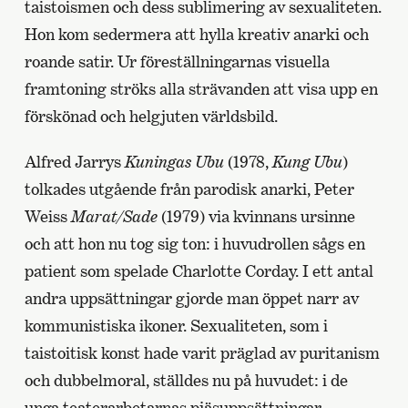
taistoismen och dess sublimering av sexualiteten.
Hon kom sedermera att hylla kreativ anarki och
roande satir. Ur föreställningarnas visuella
framtoning ströks alla strävanden att visa upp en
förskönad och helgjuten världsbild.
Alfred Jarrys
Kuningas Ubu
(1978,
Kung Ubu
)
tolkades utgående från parodisk anarki, Peter
Weiss
Marat/Sade
(1979) via kvinnans ursinne
och att hon nu tog sig ton: i huvudrollen sågs en
patient som spelade Charlotte Corday. I ett antal
andra uppsättningar gjorde man öppet narr av
kommunistiska ikoner. Sexualiteten, som i
taistoitisk konst hade varit präglad av puritanism
och dubbelmoral, ställdes nu på huvudet: i de
unga teaterarbetarnas pjäsuppsättningar