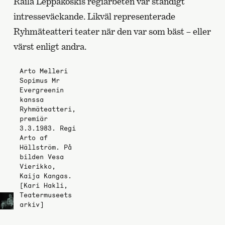
Raila Leppäkoskis regiarbeten var ständigt
intresseväckande. Likväl representerade
Ryhmäteatteri teater när den var som bäst – eller
värst enligt andra.
Arto Melleri
Sopimus Mr
Evergreenin
kanssa
Ryhmäteatteri,
premiär
3.3.1983. Regi
Arto af
Hällström. På
bilden Vesa
Vierikko,
Kaija Kangas.
[Kari Hakli,
Teatermuseets
arkiv]