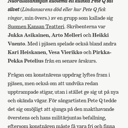
Nuorallatanssijan kuolema eli kuinka Pete Q sai
siivet
(
Lindansarens död eller hur Pete Q fick
vingar
, min övers.) av en grupp som kallade sig
Suomen Kansan Teatteri
. Skribenterna var
Jukka Asikainen, Arto Melleri
och
Heikki
Vuento
. Med i pjäsen spelade också bland andra
Kari Heiskanen
,
Vesa Vierikko
och
Pirkka-
Pekka Petelius
från en senare årskurs.
Frågan om konstnärens uppdrag lyftes fram i
pjäsen, men också om att undvika redan
upptrampade stigar, utan i stället ge sig ut på nya
och okända vägar. För sångartisten Pete Q tedde
det sig omöjligt att sjunga på den makthavande
överstens och hans militärjuntas befallning,
eftersom konstnären måste få vara fri och finna