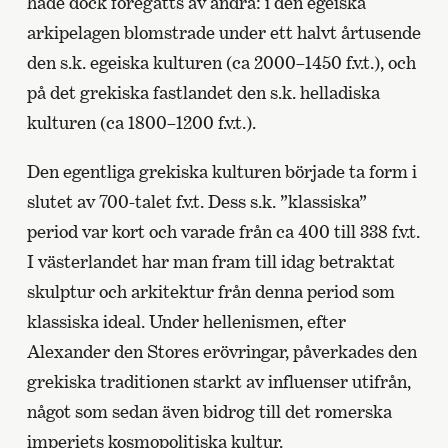
hade dock föregåtts av andra: i den egeiska
arkipelagen blomstrade under ett halvt årtusende
den s.k. egeiska kulturen (ca 2000–1450 f.v.t.), och
på det grekiska fastlandet den s.k. helladiska
kulturen (ca 1800–1200 f.v.t.).
Den egentliga grekiska kulturen började ta form i
slutet av 700-talet f.v.t. Dess s.k. ”klassiska”
period var kort och varade från ca 400 till 338 f.v.t.
I västerlandet har man fram till idag betraktat
skulptur och arkitektur från denna period som
klassiska ideal. Under hellenismen, efter
Alexander den Stores erövringar, påverkades den
grekiska traditionen starkt av influenser utifrån,
något som sedan även bidrog till det romerska
imperiets kosmopolitiska kultur.