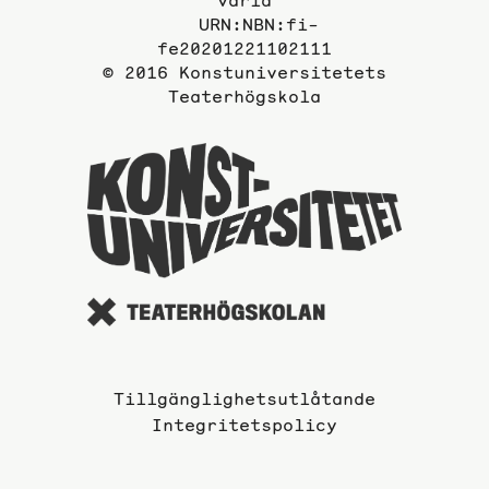
URN:NBN:fi-
fe20201221102111
© 2016 Konstuniversitetets
Teaterhögskola
Till
Konstuni
webbplat
Till­gäng­lig­hets­ut­lå­tan­de
Integritetspolicy