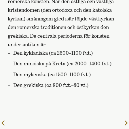
romerska konsten. När den östliga och västliga
kristendomen (den ortodoxa och den katolska
kyrkan) småningom gled isär följde västkyrkan
den romerska traditionen och östkyrkan den
grekiska. De centrala perioderna för konsten
under antiken är:
Den kykladiska (ca 2600–1100 f.v.t.)
Den minoiska på Kreta (ca 2000–1400 f.v.t.)
Den mykenska (ca 1500–1100 f.v.t.)
Den grekiska (ca 800 f.v.t.–30 v.t.)
Till