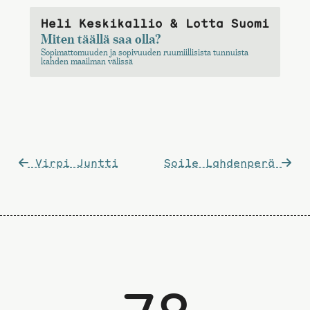
Heli Keskikallio & Lotta Suomi
Miten täällä saa olla?
Sopimattomuuden ja sopivuuden ruumiillisista tunnuista
kahden maailman välissä
Artikkelien
Virpi Juntti
Soile Lahdenperä
selaus