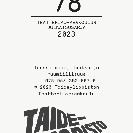
78
TEATTERIKORKEAKOULUN
JULKAISUSARJA
2023
Tanssitaide, luokka ja
ruumiillisuus
978-952-353-067-6
© 2023 Taideyliopiston
Teatterikorkeakoulu
Taideyli
sivuille