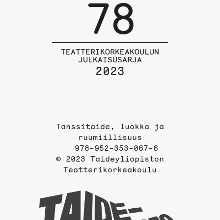
78
TEATTERIKORKEAKOULUN
JULKAISUSARJA
2023
Tanssitaide, luokka ja
ruumiillisuus
978-952-353-067-6
© 2023 Taideyliopiston
Teatterikorkeakoulu
Taideyli
sivuille