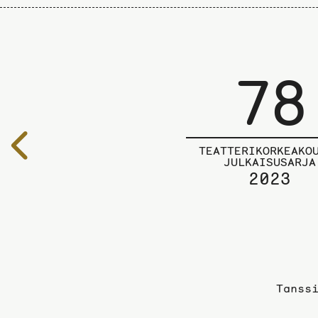
78
Edelliselle
TEATTERIKORKEAKO
sivulle
JULKAISUSARJA
2023
Tanss