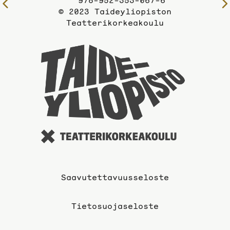
978-952-353-067-6
Edelliselle
© 2023 Taideyliopiston
sivulle
Teatterikorkeakoulu
Taideyli
sivuille
Saavutettavuusseloste
Tietosuojaseloste