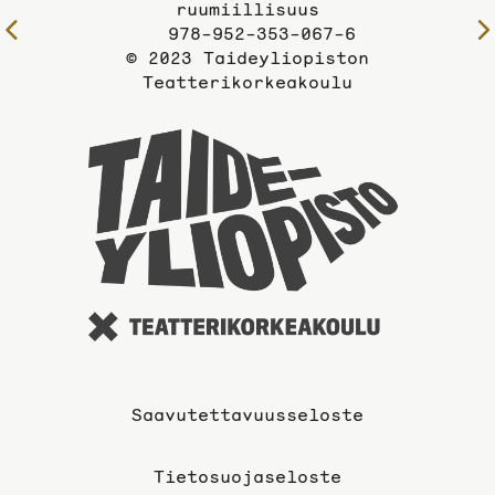
ruumiillisuus
Edelliselle
978-952-353-067-6
sivulle
© 2023 Taideyliopiston
Teatterikorkeakoulu
Taideyli
sivuille
Saavutettavuusseloste
Tietosuojaseloste