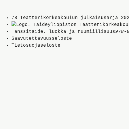
Seuraavalle
Edelliselle
78
Teatterikorkeakoulun julkaisusarja
20
sivulle
sivulle
Tanssitaide, luokka ja ruumiillisuus
978-
Saavutettavuusseloste
Tietosuojaseloste