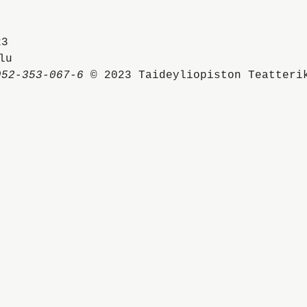
23
Taideyliopiston
sivuille
952-353-067-6
© 2023 Taideyliopiston Teatteri