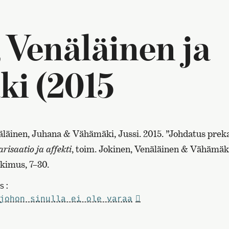
 Venäläinen ja
i (2015
äläinen, Juhana & Vähämäki, Jussi. 2015. ”Johdatus preka
risaatio ja affekti
, toim. Jokinen, Venäläinen & Vähämäki
kimus, 7–30.
s:
johon sinulla ei ole varaa