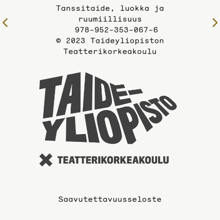
Tanssitaide, luokka ja
ruumiillisuus
Edelliselle
978-952-353-067-6
sivulle
© 2023 Taideyliopiston
Teatterikorkeakoulu
Taideyli
sivuille
Saavutettavuusseloste