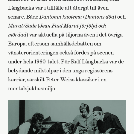
Långbacka var i tillfälle att återgå till även
senare. Både
Dantonin kuolema
(
Dantons död
) och
Marat/Sade
(
Jean Paul Marat förföljd och
mördad
) var aktuella på tiljorna även i det övriga
Europa, eftersom samhällsdebatten om
vänsterorienteringen också fördes på scenen
under hela 1960-talet. För Ralf Långbacka var de
betydande milstolpar i den unga regissörens
karriär, särskilt Peter Weiss klassiker i en
mentalsjukhusmiljö.