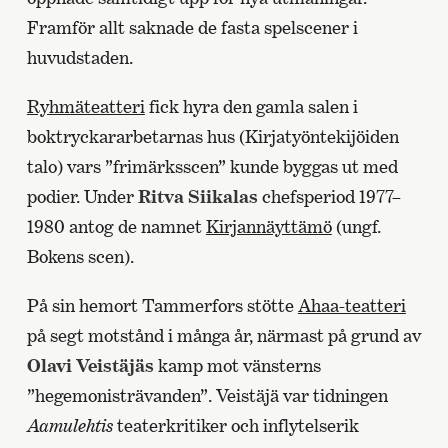
Framför allt saknade de fasta spelscener i
huvudstaden.
Ryhmäteatteri
fick hyra den gamla salen i
boktryckararbetarnas hus (Kirjatyöntekijöiden
talo) vars ”frimärksscen” kunde byggas ut med
podier. Under
Ritva Siikalas
chefsperiod 1977–
1980 antog de namnet
Kirjannäyttämö
(ungf.
Bokens scen).
På sin hemort Tammerfors stötte
Ahaa-teatteri
på segt motstånd i många år, närmast på grund av
Olavi Veistäjäs
kamp mot vänsterns
”hegemonisträvanden”. Veistäjä var tidningen
Aamulehtis
teaterkritiker och inflytelserik