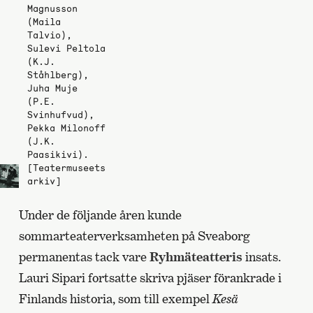
Magnusson
(Maila
Talvio),
Sulevi Peltola
(K.J.
Ståhlberg),
Juha Muje
(P.E.
Svinhufvud),
Pekka Milonoff
(J.K.
Paasikivi).
[Teatermuseets
arkiv]
Under de följande åren kunde
sommarteaterverksamheten på Sveaborg
permanentas tack vare
Ryhmäteatteris
insats.
Lauri Sipari fortsatte skriva pjäser förankrade i
Finlands historia, som till exempel
Kesä