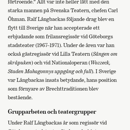
förtroende.” Allt var inte heller lätt med den
starka mannen på Svenska Teatern, chefen Carl
Öhman. Ralf Långbackas följande drag blev en
flytt till Sverige när han accepterade ett
erbjudande som frilansregissör vid Göteborgs
stadsteater (1967–1971). Under de åren var han
också gästregissör vid Lilla Teatern (
Sången om
skråpuken
) och vid Nationaloperan (
Wozzeck,
Staden Mahagonnys uppgång och fall
). I Sverige
var Långbackas insats betydande, hans position
som förnyare av Brechttraditionen blev
bestående.
Grupparbeten och teatergrupper
Under Ralf Långbackas år som regissör vid