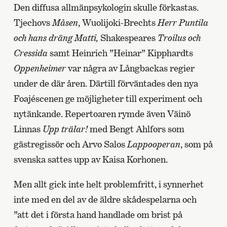
Den diffusa allmänpsykologin skulle förkastas.
Tjechovs
Måsen
, Wuolijoki-Brechts
Herr Puntila
och hans dräng Matti,
Shakespeares
Troilus och
Cressida
samt Heinrich ”Heinar” Kipphardts
Oppenheimer
var några av Långbackas regier
under de där åren. Därtill förväntades den nya
Foajéscenen ge möjligheter till experiment och
nytänkande. Repertoaren rymde även Väinö
Linnas
Upp trälar!
med Bengt Ahlfors som
gästregissör och Arvo Salos
Lappooperan
, som på
svenska sattes upp av Kaisa Korhonen.
Men allt gick inte helt problemfritt, i synnerhet
inte med en del av de äldre skådespelarna och
”att det i första hand handlade om brist på