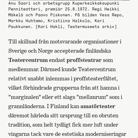
Anu Saari och arbetsgrupp Kuperkeikkakaupunki
Penniteatteri, premiär 25.8.1972. Regi Heikki
Mäkelä och Paavo Piskonen. På bilden Vesa Repo,
Markku Huhtamo, Kristiina Halkola, Kari
Paukkunen. [Kari Hakli, Teatermuseets arkiv]
Till skillnad från motsvarande organisationer i
Sverige och Norge accepterade finländska
Teatercentrum
endast
proffsteatrar
som
medlemmar. Därmed kunde Teatercentrum
relativt snabbt inlemmas i proffsteaterfältet,
vilket förhindrade grupperna från att hamna i
”marginalen” eller ett slags ”mellanrum” som i
grannländerna. I Finland kan
amatörteater
däremot härleda sitt ursprung till en obruten
tradition, som helt tydligt fick mer luft under
vingarna tack vare de estetiska moderniseringar