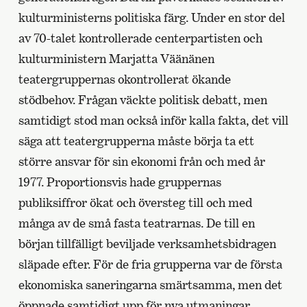
kulturministerns politiska färg. Under en stor del
av 70-talet kontrollerade centerpartisten och
kulturministern Marjatta Väänänen
teatergruppernas okontrollerat ökande
stödbehov. Frågan väckte politisk debatt, men
samtidigt stod man också inför kalla fakta, det vill
säga att teatergrupperna måste börja ta ett
större ansvar för sin ekonomi från och med år
1977. Proportionsvis hade gruppernas
publiksiffror ökat och översteg till och med
många av de små fasta teatrarnas. De till en
början tillfälligt beviljade verksamhetsbidragen
släpade efter. För de fria grupperna var de första
ekonomiska saneringarna smärtsamma, men det
öppnade samtidigt upp för nya utmaningar.