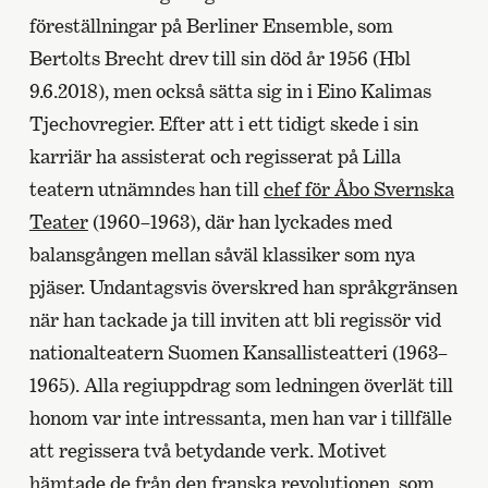
föreställningar på Berliner Ensemble, som
Bertolts Brecht drev till sin död år 1956 (Hbl
9.6.2018), men också sätta sig in i Eino Kalimas
Tjechovregier. Efter att i ett tidigt skede i sin
karriär ha assisterat och regisserat på Lilla
teatern utnämndes han till
chef för Åbo Svernska
Teater
(1960–1963), där han lyckades med
balansgången mellan såväl klassiker som nya
pjäser. Undantagsvis överskred han språkgränsen
när han tackade ja till inviten att bli regissör vid
nationalteatern Suomen Kansallisteatteri (1963–
1965). Alla regiuppdrag som ledningen överlät till
honom var inte intressanta, men han var i tillfälle
att regissera två betydande verk. Motivet
hämtade de från den franska revolutionen, som