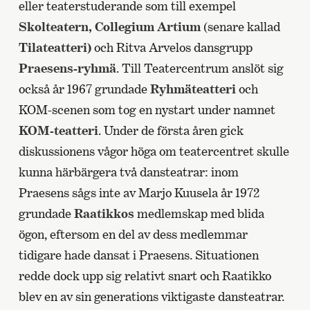
eller teaterstuderande som till exempel
Skolteatern,
Collegium Artium
(senare kallad
Tilateatteri)
och Ritva Arvelos dansgrupp
Praesens-ryhmä
. Till Teatercentrum anslöt sig
också år 1967 grundade
Ryhmäteatteri
och
KOM-scenen som tog en nystart under namnet
KOM-teatteri
. Under de första åren gick
diskussionens vågor höga om teatercentret skulle
kunna härbärgera två dansteatrar: inom
Praesens sågs inte av Marjo Kuusela år 1972
grundade
Raatikkos
medlemskap med blida
ögon, eftersom en del av dess medlemmar
tidigare hade dansat i Praesens. Situationen
redde dock upp sig relativt snart och Raatikko
blev en av sin generations viktigaste dansteatrar.