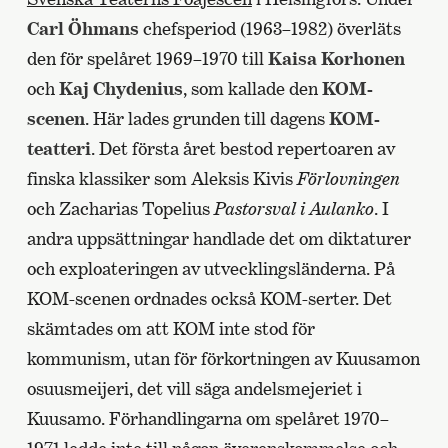
Carl Öhmans
chefsperiod (1963–1982) överläts
den för spelåret 1969–1970 till
Kaisa Korhonen
och
Kaj Chydenius
, som kallade den
KOM-
scenen
. Här lades grunden till dagens
KOM-
teatteri
. Det första året bestod repertoaren av
finska klassiker som Aleksis Kivis
Förlovningen
och Zacharias Topelius
Pastorsval i Aulanko
. I
andra uppsättningar handlade det om diktaturer
och exploateringen av utvecklingsländerna. På
KOM-scenen ordnades också KOM-serter. Det
skämtades om att KOM inte stod för
kommunism, utan för förkortningen av Kuusamon
osuusmeijeri, det vill säga andelsmejeriet i
Kuusamo. Förhandlingarna om spelåret 1970–