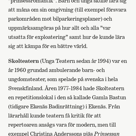
”prinsessromantik”. Barn och unga skulle lära sig
att måna om sin omgivning (till exempel försvara
parkområden mot bilparkeringsplaner) och
uppmärksamgöras på hur allt och alla ”var
utsatta för exploatering” samt hur de kunde lära
sig att kämpa för en bättre värld.
Skolteatern
(Unga Teatern sedan år 1994) var en
år 1960 grundad ambulerande barn- och
ungdomsteater, som spelade på svenska i hela
Svenskfinland. Åren 1977–1984 hade Skolteatern
en repetitionslokal i den så kallade Gamla Bastun
(tidigare Ekenäs Badinrättning) i Ekenäs. Från
lärarhåll kunde teatern få kritik för att
repertoaren ansågs vara för modern, men till
exempel Christina Anderssons pjäs
Prinsessan