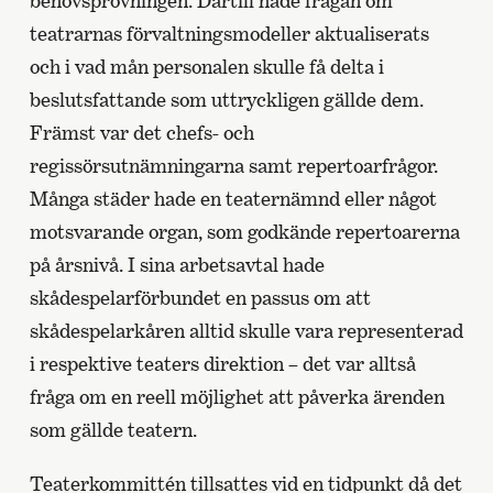
behovsprövningen. Därtill hade frågan om
teatrarnas förvaltningsmodeller aktualiserats
och i vad mån personalen skulle få delta i
beslutsfattande som uttryckligen gällde dem.
Främst var det chefs- och
regissörsutnämningarna samt repertoarfrågor.
Många städer hade en teaternämnd eller något
motsvarande organ, som godkände repertoarerna
på årsnivå. I sina arbetsavtal hade
skådespelarförbundet en passus om att
skådespelarkåren alltid skulle vara representerad
i respektive teaters direktion – det var alltså
fråga om en reell möjlighet att påverka ärenden
som gällde teatern.
Teaterkommittén tillsattes vid en tidpunkt då det