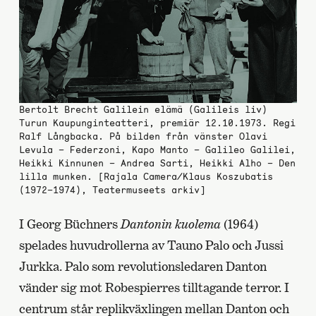
Bertolt Brecht Galilein elämä (Galileis liv)
Turun Kaupunginteatteri, premiär 12.10.1973. Regi
Ralf Långbacka. På bilden från vänster Olavi
Levula – Federzoni, Kapo Manto – Galileo Galilei,
Heikki Kinnunen – Andrea Sarti, Heikki Alho – Den
lilla munken. [Rajala Camera/Klaus Koszubatis
(1972–1974), Teatermuseets arkiv]
I Georg Büchners
Dantonin kuolema
(1964)
spelades huvudrollerna av Tauno Palo och Jussi
Jurkka. Palo som revolutionsledaren Danton
vänder sig mot Robespierres tilltagande terror. I
centrum står replikväxlingen mellan Danton och