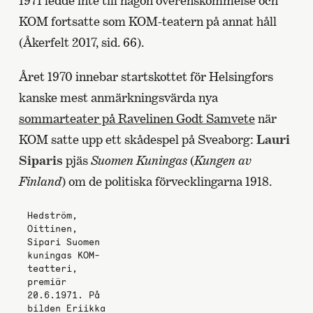
1971 ledde inte till någon överenskommelse och
KOM fortsatte som KOM-teatern på annat håll
(Åkerfelt 2017, sid. 66).
Året 1970 innebar startskottet för Helsingfors
kanske mest anmärkningsvärda nya
sommarteater på Ravelinen Godt Samvete
när
KOM satte upp ett skådespel på Sveaborg:
Lauri
Siparis
pjäs
Suomen Kuningas
(
Kungen av
Finland
) om de politiska förvecklingarna 1918.
Hedström,
Oittinen,
Sipari Suomen
kuningas KOM-
teatteri,
premiär
20.6.1971. På
bilden Eriikka