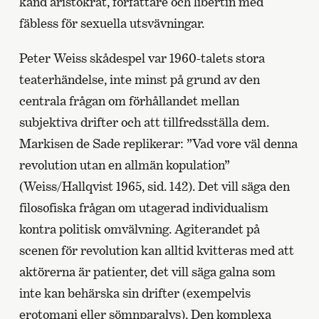
känd aristokrat, författare och libertin med
fäbless för sexuella utsvävningar.
Peter Weiss skådespel var 1960-talets stora
teaterhändelse, inte minst på grund av den
centrala frågan om förhållandet mellan
subjektiva drifter och att tillfredsställa dem.
Markisen de Sade replikerar: ”Vad vore väl denna
revolution utan en allmän kopulation”
(Weiss/Hallqvist 1965, sid. 142). Det vill säga den
filosofiska frågan om utagerad individualism
kontra politisk omvälvning. Agiterandet på
scenen för revolution kan alltid kvitteras med att
aktörerna är patienter, det vill säga galna som
inte kan behärska sin drifter (exempelvis
erotomani eller sömnparalys). Den komplexa