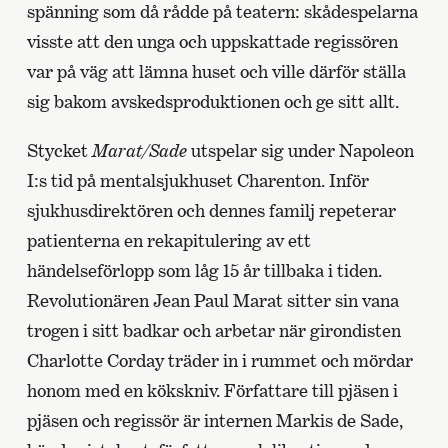
spänning som då rådde på teatern: skådespelarna
visste att den unga och uppskattade regissören
var på väg att lämna huset och ville därför ställa
sig bakom avskedsproduktionen och ge sitt allt.
Stycket
Marat/Sade
utspelar sig under Napoleon
I:s tid på mentalsjukhuset Charenton. Inför
sjukhusdirektören och dennes familj repeterar
patienterna en rekapitulering av ett
händelseförlopp som låg 15 år tillbaka i tiden.
Revolutionären Jean Paul Marat sitter sin vana
trogen i sitt badkar och arbetar när girondisten
Charlotte Corday träder in i rummet och mördar
honom med en kökskniv. Författare till pjäsen i
pjäsen och regissör är internen Markis de Sade,