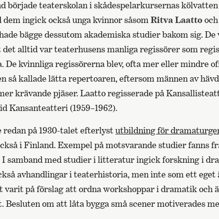
nd började teaterskolan i skådespelarkursernas kölvatten 
nd dem ingick också unga kvinnor såsom
Ritva Laatto
oc
 hade bägge dessutom akademiska studier bakom sig. De
t det alltid var teaterhusens manliga regissörer som reg
 De kvinnliga regissörerna blev, ofta mer eller mindre ofr
en så kallade lätta repertoaren, eftersom männen av hävd
mer krävande pjäser. Laatto regisserade på Kansallisteat
id Kansanteatteri (1959–1962).
 redan på 1930-talet efterlyst
utbildning för dramaturger
ckså i Finland. Exempel på motsvarande studier fanns fra
I samband med studier i litteratur ingick forskning i dr
ckså avhandlingar i teaterhistoria, men inte som ett eg
t varit på förslag att ordna workshoppar i dramatik och 
 Besluten om att låta bygga små scener motiverades me