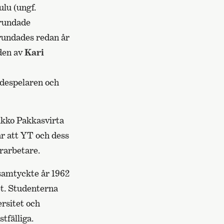
ulu (ungf.
grundade
grundades redan år
den av
Kari
ådespelaren och
aakko Pakkasvirta
ar att YT och dess
rarbetare.
samtyckte år 1962
et. Studenterna
ersitet och
tfälliga.