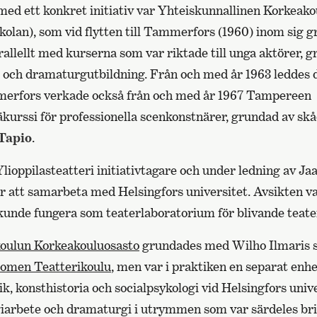
med ett konkret initiativ var Yhteiskunnallinen Korkeako
kolan), som vid flytten till Tammerfors (1960) inom sig 
arallellt med kurserna som var riktade till unga aktörer, 
- och dramaturgutbildning. Från och med år 1963 leddes 
merfors verkade också från och med år 1967 Tampereen
kurssi för professionella scenkonstnärer, grundad av sk
Tapio
.
Ylioppilasteatteri initiativtagare och under ledning av J
ör att samarbeta med Helsingfors universitet. Avsikten v
kunde fungera som teaterlaboratorium för blivande teate
oulun Korkeakouluosasto
grundades med Wilho Ilmaris 
omen Teatterikoulu
, men var i praktiken en separat enh
, konsthistoria och socialpsykologi vid Helsingfors univ
giarbete och dramaturgi i utrymmen som var särdeles bris