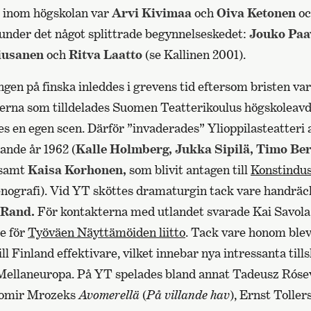
 inom högskolan var
Arvi Kivimaa
och
Oiva Ketonen
oc
 under det något splittrade begynnelseskedet:
Jouko Paa
iusanen
och
Ritva Laatto
(se Kallinen 2001).
gen på finska inleddes i grevens tid eftersom bristen var
serna som tilldelades Suomen Teatterikoulus högskoleavd
es en egen scen. Därför ”invaderades” Ylioppilasteatteri 
ande år 1962 (
Kalle Holmberg, Jukka Sipilä, Timo Ber
samt
Kaisa Korhonen,
som blivit antagen till
Konstindus
cenografi). Vid YT sköttes dramaturgin tack vare handräc
Rand.
För kontakterna med utlandet svarade Kai Savola,
e för
Työväen Näyttämöiden liitto
. Tack vare honom ble
ll Finland effektivare, vilket innebar nya intressanta till
Mellaneuropa. På YT spelades bland annat Tadeusz Róse
womir Mrozeks
Avomerellä
(
På villande hav
), Ernst Toller