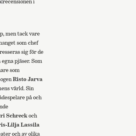
alrecensionen i
ap, men tack vare
manget som chef
resseras sig för de
å egna pjäser. Som
enare som
ologen
Risto Jarva
mens värld. Sin
ådespelare på och
ande
ri Schreck
och
ris-Lilja Lassila
ater och av olika