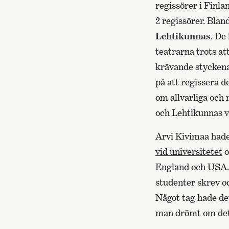
regissörer i Finla
2 regissörer. Bla
Lehtikunnas
. De
teatrarna trots at
krävande styckena.
på att regissera d
om allvarliga och 
och Lehtikunnas v
Arvi Kivimaa hade
vid universitetet
o
England och USA. 
studenter skrev o
Något tag hade de
man drömt om det.