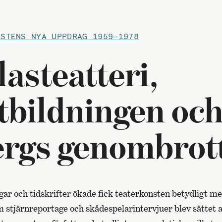
NSTENS NYA UPPDRAG 1959–1978
lasteatteri,
tbildningen och
rgs genombrot
gar och tidskrifter ökade fick teaterkonsten betydligt me
 stjärnreportage och skådespelarintervjuer blev sättet a