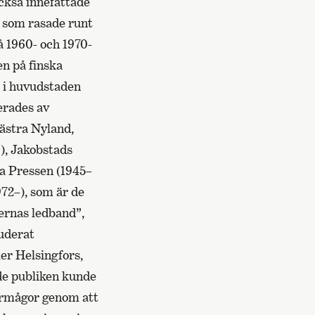
också innefattade
r som rasade runt
å 1960- och 1970-
en på finska
g i huvudstaden
erades av
ästra Nyland,
), Jakobstads
ya Pressen (1945
–
72–), som är de
ernas ledband”,
tuderat
er Helsingfors,
ade publiken kunde
örmågor genom att