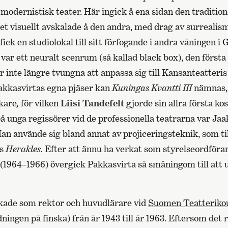
 modernistisk teater. Här ingick å ena sidan den tradition
det visuellt avskalade å den andra, med drag av surreali
fick en studiolokal till sitt förfogande i andra våningen i
ar ett neuralt scenrum (så kallad black box), den första i 
r inte längre tvungna att anpassa sig till Kansanteatteris 
Pakkasvirtas egna pjäser kan
Kuningas Kvantti III
nämnas, 
kare
,
för vilken
Liisi Tandefelt
gjorde sin allra första k
å unga regissörer vid de professionella teatrarna var Ja
Han använde sig bland annat av projiceringsteknik, som ti
es
Herakles.
Efter att ännu ha verkat som styrelseordföra
 (1964–1966) övergick Pakkasvirta så småningom till att 
kade som rektor och huvudlärare vid
Suomen Teatteriko
ningen på finska) från år 1943 till år 1963. Eftersom det 