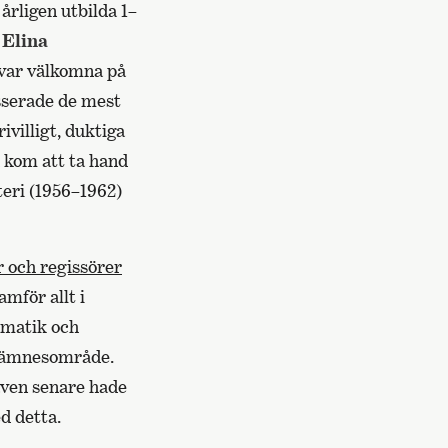
årligen utbilda 1–
h
Elina
 var välkomna på
isserade de mest
ivilligt, duktiga
 kom att ta hand
teri (1956–1962)
 och regissörer
mför allt i
amatik och
et ämnesområde.
även senare hade
d detta.