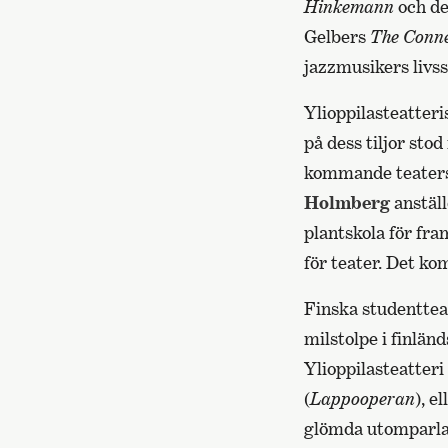
Hinkemann
och de
Gelbers
The Conne
jazzmusikers livss
Ylioppilasteatteris
på dess tiljor st
kommande teaterst
Holmberg
anställ
plantskola för fra
för teater. Det ko
Finska studenttea
milstolpe i finlän
Ylioppilasteatter
(
Lappooperan
), e
glömda utomparlam