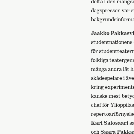
delta i den mångsi
dagspressen var 
bakgrundsinforma
Jaakko Pakkasvi
studentnationens
för studentteater
folkliga teatergen
många andra lät ha
skådespelare i äv
kring experimentel
kanske mest betyd
chef för Ylioppil
repertoarförnyels
Kari Salosaari
sa
och
Saara Pakka