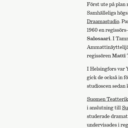
Först ute på plan 
Samhälleliga högs
Draamastudio
. P
1960 en regissörs
Salosaari
. I Tam
Ammattinäyttelijä
regissören
Matti 
I Helsingfors var 
gick de också in f
studioscen sedan 
Suomen Teatterik
i anslutning till
Su
studerade dramatik
undervisades i re