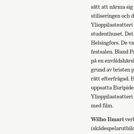
sätt att närma sig
stiliseringen och 
Ylioppilasteatteri 
studenthuset. Det v
Helsingfors. De va
festsalen. Bland 
på en envåldshärs
grund av bristen p
rätt efterfrågad. 
uppsatta Euripid
Ylioppilasteatteri
med film.
Wilho Ilmari
ver
(skådespelarutbild