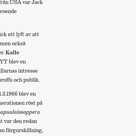
från USA var Jack
eroende
ck ett lyft av att
, men också
er.
Kalle
 YT blev en
llarnas intresse
roffs och publik.
.3.1966 blev en
nerationen röst på
apualaisooppera
 var den redan
n färgurskillning,