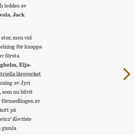
h leddes av
vola
,
Jack
 stor, men vid
elning för knappa
av första
gholm, Eija-
T
triella läroverket
n
kning av Jyri
s
 som nu blivit
v förmedlingen av
skott på
wicz’
Kortisto
s gamla