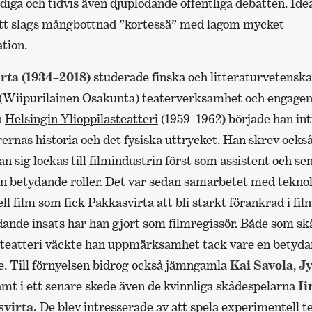
diga och tidvis även djuplodande offentliga debatten. Ide
ett slags mångbottnad ”kortessä” med lagom mycket
tion.
rta (1934–2018)
studerade finska och litteraturvetensk
 (Wiipurilainen Osakunta) teaterverksamhet och engage
n
Helsingin Ylioppilasteatteri
(1959
–
1962
)
började han int
rernas historia och det fysiska uttrycket. Han skrev ocks
n sig lockas till filmindustrin först som assistent och s
en betydande roller. Det var sedan samarbetet med tekn
l film som fick Pakkasvirta att bli starkt förankrad i fil
ande insats har han gjort som filmregissör. Både som sk
asteatteri väckte han uppmärksamhet tack vare en betyd
e. Till förnyelsen bidrog också jämngamla
Kai Savola
,
Jy
mt i ett senare skede även de kvinnliga skådespelarna
Ii
svirta.
De blev intresserade av att spela experimentell te