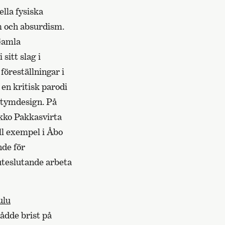
ella fysiska
sm och absurdism.
 Gamla
sitt slag i
föreställningar i
en kritisk parodi
ostymdesign. På
akko Pakkasvirta
ll exempel i Åbo
nde för
uteslutande arbeta
ulu
rådde brist på