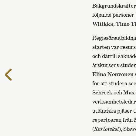
Bakgrundskrafter
följande personer
Witikka,
Timo T
Regissörsutbildnin
starten var resur
och därtill saknad
årskursens studer
Till
Elina Neuvonen
föregående
för att studera s
sida
Schreck och
Max 
verksamhetsledar
utländska pjäser ti
repertoaren från 
(
Kartoteket
), Sla