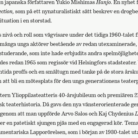
n japanska författaren Yukio Mishimas
Hanjo.
En nyhet 
ction,
som på ett nynaturalistiskt sätt beskrev en drogb
ituation i en storstad.
 nivå och roll som vägvisare under det tidiga 1960-talet fi
od många unga aktörer bestående av redan utexaminerade
uderande, som inte hade erbjudits andra spelmöjlighet
des redan 1965 som regissör vid Helsingfors stadsteater.
mtida proffs och en smältugn med tanke på de stora årsku
m att bli en mötesplats för den unga generationens teaterp
tern Ylioppilasteatteris 40-årsjubileum och premiären 21
dsk teaterhistoria. Då gavs den nya vänsterorienterade ge
i genom att man uppförde Arvo Salos och Kaj Chydenius
L
ller en patetiskt sjungen pjäs med en engagerad kör
.
Temat
entariska Lapporörelsen, som i början av 1930-talet uta