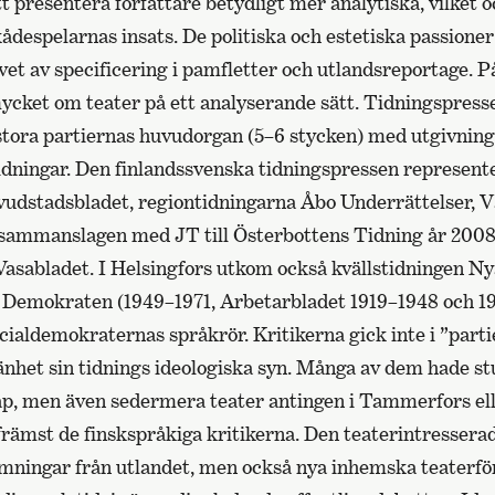
t presentera författare betydligt mer analytiska, vilket 
ådespelarnas insats. De politiska och estetiska passione
et av specificering i pamfletter och utlandsreportage. P
mycket om teater på ett analyserande sätt. Tidningspress
 stora partiernas huvudorgan (5–6 stycken) med utgivnin
dningar. Den finlandssvenska tidningspressen represent
vudstadsbladet, regiontidningarna Åbo Underrättelser, V
sammanslagen med JT till Österbottens Tidning år 2008
Vasabladet. I Helsingfors utkom också kvällstidningen N
a Demokraten (1949
–
1971, Arbetarbladet 1919
–
1948 och 19
ialdemokraternas språkrör. Kritikerna gick inte i ”parti
änhet sin tidnings ideologiska syn. Många av dem hade s
ap, men även sedermera teater antingen i Tammerfors ell
 främst de finskspråkiga kritikerna. Den teaterintresser
ömningar från utlandet, men också nya inhemska teaterf