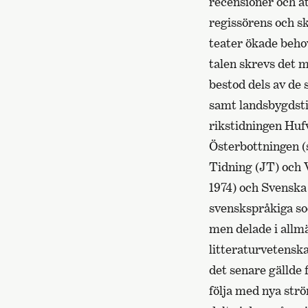
recensioner och at
regissörens och sk
teater ökade behov
talen skrevs det 
bestod dels av de
samt landsbygdsti
rikstidningen Huf
Österbottningen (
Tidning (JT) och 
1974) och Svensk
svenskspråkiga soc
men delade i allm
litteraturvetensk
det senare gällde
följa med nya str