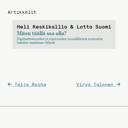
Artikkelit
Heli Keskikallio & Lotta Suomi
Miten täällä saa olla?
Sopimattomuuden ja sopivuuden ruumiillisista tunnuista
kahden maailman välissä
Artikkelien
Taija Roiha
Virva Talonen
selaus