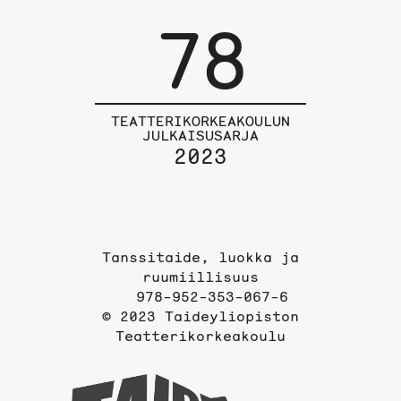
78
TEATTERIKORKEAKOULUN
JULKAISUSARJA
2023
Tanssitaide, luokka ja
ruumiillisuus
978-952-353-067-6
© 2023 Taideyliopiston
Teatterikorkeakoulu
Taideyli