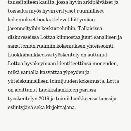
tanssitaiteen kautta, jossa hyvin arkipäiväiset ja
toisaalta myös hyvin erityiset ruumiilliset
kokemukset houkuttelevat liittymään
jäsenneltyihin keskusteluihin. Tällaisissa
diskursseissa Lottaa kiinnostaa juuri sanallisen ja
sanattoman ruumiin kokemuksen yhteissointi.
Luokkahankkeessa työskentely on auttanut
Lottaa hyväksymään identiteettinsä moneuden,
mikä samalla kasvattaa ylpeyden ja
yhteiskunnallisen toimijuuden kokemusta. Lotta
on aloittanut Luokkahankkeen parissa
työskentelyn 2019 ja toimii hankkeessa tanssija-
esiintyjänä sekä kirjoittajana.