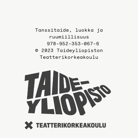
Tanssitaide, luokka ja
ruumiillisuus
978-952-353-067-6
© 2023 Taideyliopiston
Teatterikorkeakoulu
Taideyli
sivuille