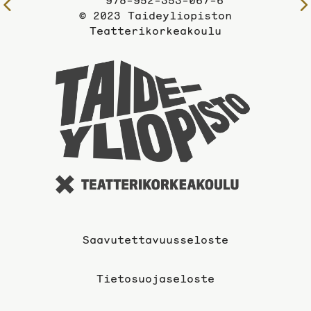
978-952-353-067-6
Edelliselle
© 2023 Taideyliopiston
sivulle
Teatterikorkeakoulu
Taideyli
sivuille
Saavutettavuusseloste
Tietosuojaseloste