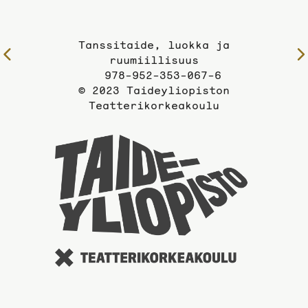
Tanssitaide, luokka ja
Edelliselle
ruumiillisuus
sivulle
978-952-353-067-6
© 2023 Taideyliopiston
Teatterikorkeakoulu
Taideyli
sivuille