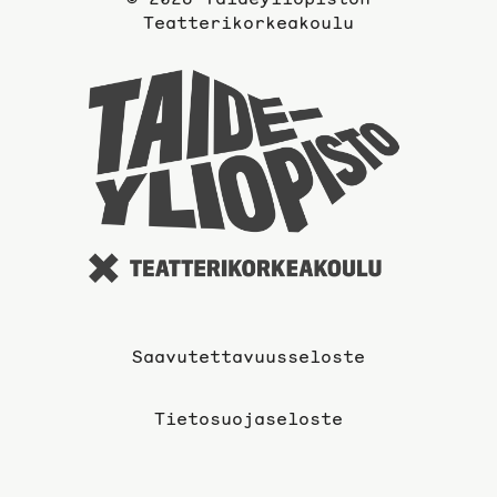
sivulle
Teatterikorkeakoulu
Taideyli
sivuille
Saavutettavuusseloste
Tietosuojaseloste