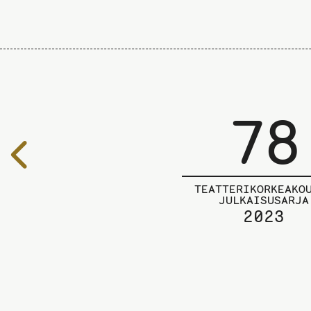
78
Edelliselle
sivulle
TEATTERIKORKEAKO
JULKAISUSARJA
2023