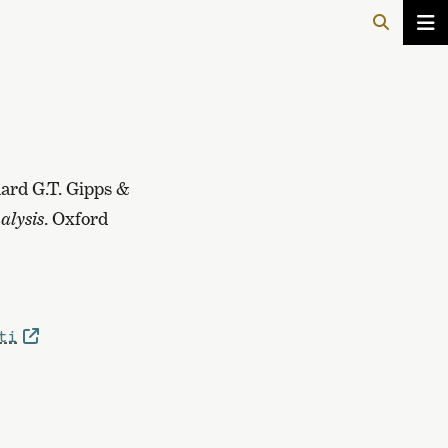
ard G.T. Gipps &
alysis
. Oxford
ti