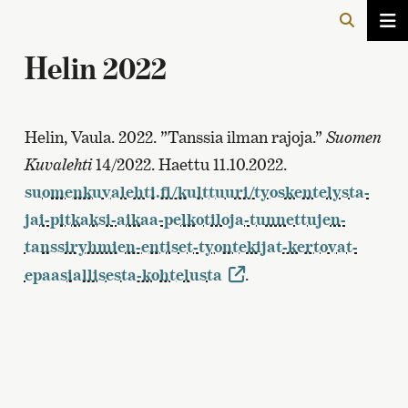
Helin 2022
Helin, Vaula. 2022. ”Tanssia ilman rajoja.”
Suomen
Kuvalehti
14/2022. Haettu 11.10.2022.
suomenkuvalehti.fi/kulttuuri/tyoskentelysta-
jai-pitkaksi-aikaa-pelkotiloja-tunnettujen-
tanssiryhmien-entiset-tyontekijat-kertovat-
epaasiallisesta-kohtelusta
.