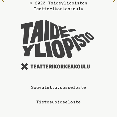
Edelliselle
© 2023 Taideyliopiston
sivulle
Teatterikorkeakoulu
Taideyli
sivuille
Saavutettavuusseloste
Tietosuojaseloste